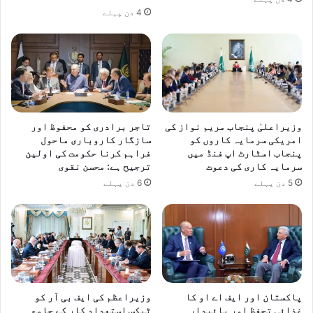
4 دن پہلے
وزیراعلیٰ پنجاب مریم نواز کی
تاجر برادری کو محفوظ اور
امریکی سرمایہ کاروں کو
سازگار کاروباری ماحول
پنجاب اسٹارٹ اپ فنڈ میں
فراہم کرنا حکومت کی اولین
سرمایہ کاری کی دعوت
ترجیح ہے: محسن نقوی
5 دن پہلے
6 دن پہلے
پاکستان اور ایف اے او کا
وزیراعظم کی ایف بی آر کو
غذائی تحفظ اور پائیدار
ٹیکس استعدادِ کار کے جامع