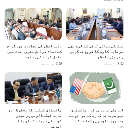
و
ں
ط
ک
ب
ے
ن
م
ا
ع
ن
ت
ے
ر
ملک کی معاشی ترقی کے لیے نجی
وزیراعظم کی نجکاری پروگرام
ف
سرمایہ کاری کا فروغ ناگزیر
کے تمام مراحل مقررہ مدت میں
ک
ہے، وزیراعظم
مکمل کرنے کی ہدایت
ی
3 دن پہلے
3 دن پہلے
ل
ئ
ے
پ
ر
ع
ز
م
امریکی سرمایہ کار پاکستان
پاکستان کسٹمز کا محفوظ اور
میں سرمایہ کاری کے مواقع سے
جدید ٹیکنالوجی پر مبنی
بھرپور دلچسپی رکھنے لگے
تجارتی سہولت کے فروغ کا
اعادہ
4 دن پہلے