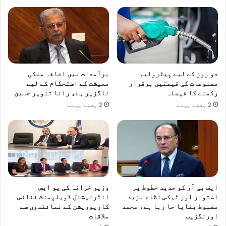
دو روز کے لیے پیٹرولیم
برآمدات میں اضافہ ملکی
مصنوعات کی قیمتیں برقرار
معیشت کے استحکام کے لیے
رکھنے کا فیصلہ
ناگزیر ہے، رانا تنویر حسین
2 ہفتے پہلے
2 ہفتے پہلے
ایف بی آر کو جدید خطوط پر
وزیر خزانہ کی یو ایس
استوار اور ٹیکس نظام مزید
انٹرنیشنل ڈویلپمنٹ فنانس
مضبوط بنایا جا رہا ہے، محمد
کارپوریشن کے نمائندوں سے
اورنگزیب
ملاقات