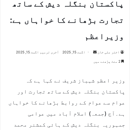
پاکستان بنگلہ دیش کے ساتھ
تجارت بڑھانے کا خواہاں ہے:
وزیراعظم
اختر علی خان
S
اگست 15, 2025
آخری ترمیم اگست 15, 2025
e
2 منٹ پڑھنے میں
n
d
وزیر اعظم شہباز شریف نے کہا ہے کہ
a
n
پاکستان بنگلہ دیش کے ساتھ تجارت اور
e
m
عوام سے عوام کے روابط بڑھانے کا خواہاں
a
ہے۔آج (جمعہ) اسلام آباد میں عوامی
i
l
جمہوریہ بنگلہ دیش کے ہائی کمشنر محمد