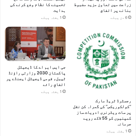
زراعت میں تعاون مزید مضبوط
تخمینے کا نظام وضع کرنے کی
بنانے پر اتفاق
ہدایت
6 دن پہلے
1 ہفتہ پہلے
جی ایس ایم اے کا ڈیجیٹل
پاکستان 2030 وزارتی راؤنڈ
ٹیبل، قومی ڈیجیٹل ایجنڈے پر
اتفاقِ رائے
1 ہفتہ پہلے
رجسٹرڈ ٹریڈ مارک
’’کولکوریکس‘‘ کی گمراہ کن نقل
پر سات ویٹرنری ادویات ساز
کمپنیوں کو 55 لاکھ روپے
جرمانہ
1 ہفتہ پہلے