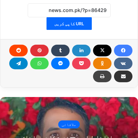
URL کاپی کریں
علاقائی
رانا خلیل احمد — خدمت کا دوسرا نام