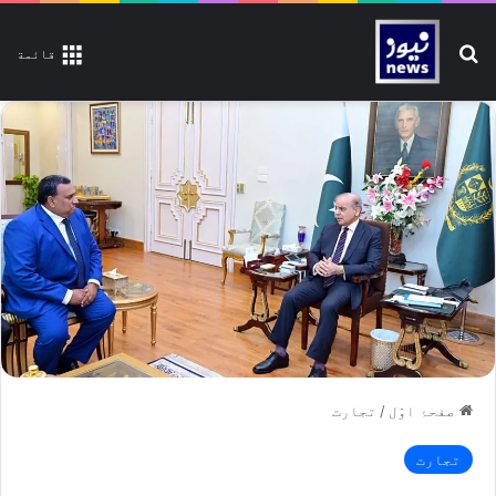
تلاش کیجیے
قائمة
صفحۂ اوّل
/
تجارت
تجارت