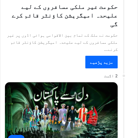
حکومت غیر ملکی مسافروں کے لیے
علیحدہ امیگریشن کاؤنٹر قائم کرے
گی
حکومت نے ملک کے تمام بین الاقوامی ہوائی اڈوں پر غیر
ملکی مسافروں کے لیے علیحدہ امیگریشن کاؤنٹر قائم
کرنے…
مزید پڑھیے
2 اگست