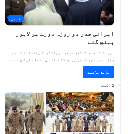
قومی
ایرانی صدر دو روزہ دورے پر لاہور
پہنچ گئے
ایران کے صدر ڈاکٹر مسعود پیزشکیان پاکستان کے دو
روزہ دورے پر لاہور پہنچ گئے۔آمد پر مسلم لیگ ن کے…
مزید پڑھیے
2 اگست