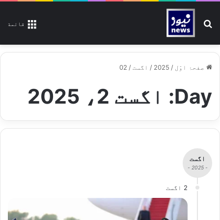
تلاش کیجیے
قائمة
صفحۂ اوّل
/
2025
/
اگست
/
02
Day:
اگست 2، 2025
اگست
- 2025 -
2 اگست