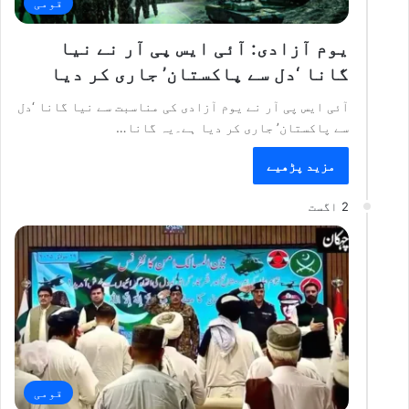
قومی
یوم آزادی: آئی ایس پی آر نے نیا
گانا ‘دل سے پاکستان’ جاری کر دیا
آئی ایس پی آر نے یوم آزادی کی مناسبت سے نیا گانا ‘دل
سے پاکستان’ جاری کر دیا ہے۔یہ گانا…
مزید پڑھیے
2 اگست
قومی