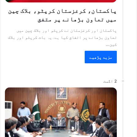
پاکستان، کرغزستان کرپٹو، بلاک چین
میں تعاون بڑھانے پر متفق
پاکستان اور کرغزستان نے کرپٹو اور بلاک چین میں
تعاون بڑھانے پر اتفاق کیا ہے۔یہ بات کرپٹو اور بلاک
کین…
مزید پڑھیے
2 اگست