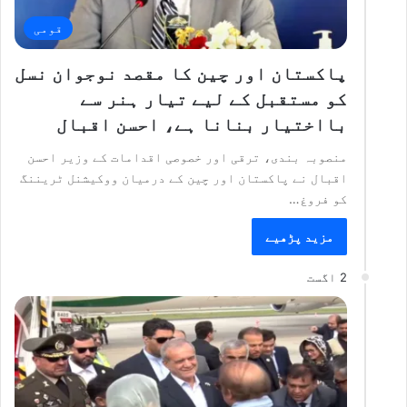
قومی
پاکستان اور چین کا مقصد نوجوان نسل
کو مستقبل کے لیے تیار ہنر سے
بااختیار بنانا ہے، احسن اقبال
منصوبہ بندی، ترقی اور خصوصی اقدامات کے وزیر احسن
اقبال نے پاکستان اور چین کے درمیان ووکیشنل ٹریننگ
کو فروغ…
مزید پڑھیے
2 اگست