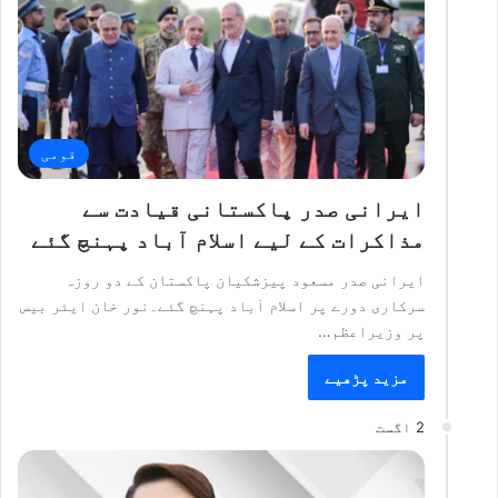
قومی
ایرانی صدر پاکستانی قیادت سے
مذاکرات کے لیے اسلام آباد پہنچ گئے
ایرانی صدر مسعود پیزشکیان پاکستان کے دو روزہ
سرکاری دورے پر اسلام آباد پہنچ گئے۔نور خان ایئر بیس
پر وزیراعظم…
مزید پڑھیے
2 اگست