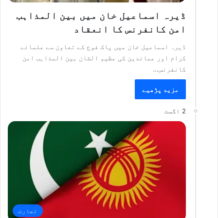
ڈیرہ اسماعیل خان میں بین المذاہب
امن کانفرنس کا انعقاد
ڈیرہ اسماعیل خان میں پاک فوج کے تعاون سے علمائے
کرام اور عمائدین کی عظیم الشان بین المذاہب امن
کانفرنس…
مزید پڑھیے
2 اگست
تجارت