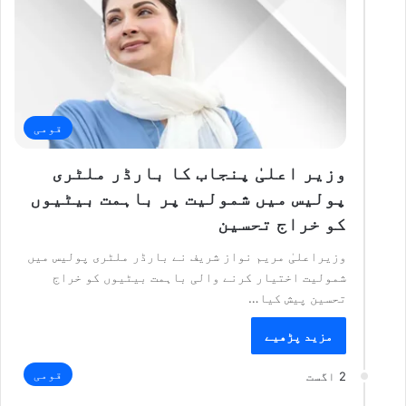
قومی
وزیر اعلیٰ پنجاب کا بارڈر ملٹری
پولیس میں شمولیت پر باہمت بیٹیوں
کو خراج تحسین
وزیراعلیٰ مریم نواز شریف نے بارڈر ملٹری پولیس میں
شمولیت اختیار کرنے والی باہمت بیٹیوں کو خراج
تحسین پیش کیا…
مزید پڑھیے
قومی
2 اگست