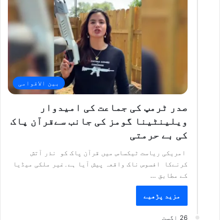
بین الاقوامی
صدر ٹرمپ کی جماعت کی امیدوار
ویلینٹینا گومز کی جانب سےقرآن پاک
کی بے حرمتی
امریکی ریاست ٹیکساس میں قرآن پاک کو نذر آتش
کرنےکا افسوس ناک واقعہ پیش آیا ہے۔غیر ملکی میڈیا
کے مطابق …
مزید پڑھیے
26 اگست