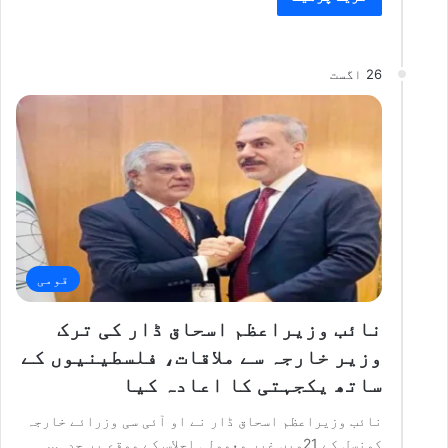
26 اگست
قومی
نائب وزیراعظم اسحاق ڈار کی ترک
وزیر خارجہ سے ملاقات، فلسطینیوں کے
ساتھ یکجہتی کا اعادہ کیا
نائب وزیراعظم اسحاق ڈار نے او آئی سی وزرائے خارجہ
کونسل کے 21ویں غیر معمولی اجلاس کے موقع پر جدہ…