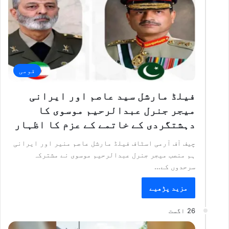
قومی
فیلڈ مارشل سید عاصم اور ایرانی
میجر جنرل عبدالرحیم موسوی کا
دہشتگردی کے خاتمے کے عزم کا اظہار
چیف آف آرمی اسٹاف فیلڈ مارشل عاصم منیر اور ایرانی
ہم منصب میجر جنرل عبدالرحیم موسوی نے مشترکہ
سرحدوں کے…
مزید پڑھیے
26 اگست