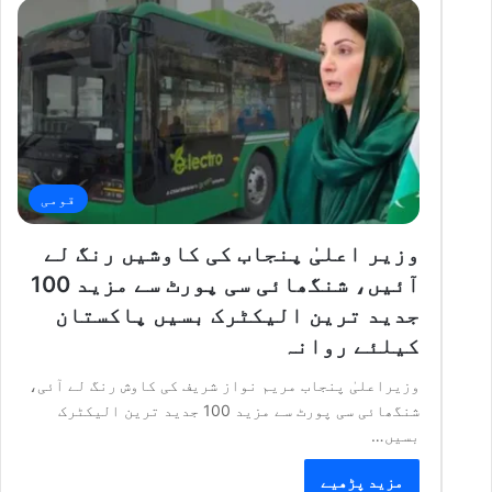
قومی
وزیر اعلیٰ پنجاب کی کاوشیں رنگ لے
آئیں، شنگھائی سی پورٹ سے مزید 100
جدید ترین الیکٹرک بسیں پاکستان
کیلئے روانہ
وزیراعلیٰ پنجاب مریم نواز شریف کی کاوش رنگ لے آئی،
شنگھائی سی پورٹ سے مزید 100 جدید ترین الیکٹرک
بسیں…
مزید پڑھیے