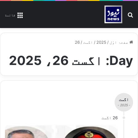
تلاش کیجیے
قائمة
صفحۂ اوّل
/
2025
/
اگست
/
26
Day:
اگست 26، 2025
اگست
- 2025 -
26 اگست