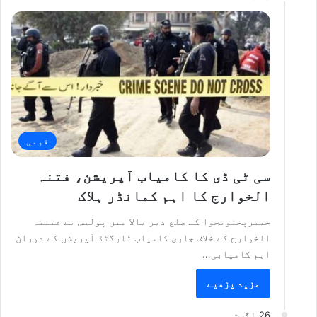
قومی
سی ٹی ڈی کا کامیاب آپریشن، فتنہ
الخوارج کا اہم کمانڈر ہلاک
خیبرپختونخوا کے ضلع دیر بالا میں پولیس نے فتنتہ
الخوارج کے خلاف جاری کامیاب ٹارگٹڈ آپریشن کے دوران
اہم کامیابی…
مزید پڑھیے
26 اگست