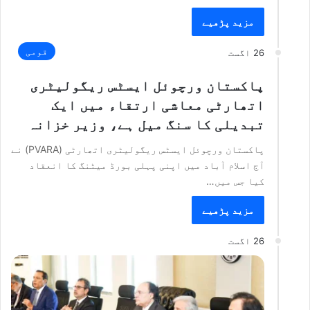
مزید پڑھیے
قومی
26 اگست
پاکستان ورچوئل ایسٹس ریگولیٹری
اتھارٹی معاشی ارتقاء میں ایک
تبدیلی کا سنگ میل ہے، وزیر خزانہ
پاکستان ورچوئل ایسٹس ریگولیٹری اتھارٹی (PVARA) نے
آج اسلام آباد میں اپنی پہلی بورڈ میٹنگ کا انعقاد
کیا جس میں…
مزید پڑھیے
26 اگست