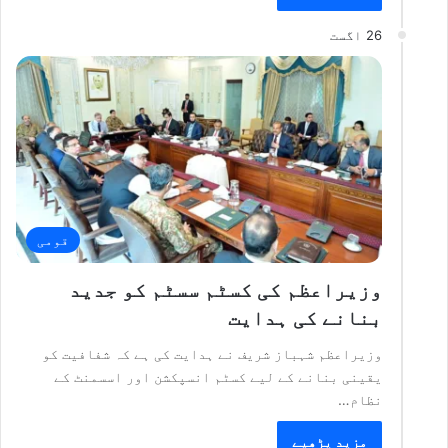
26 اگست
قومی
وزیراعظم کی کسٹم سسٹم کو جدید
بنانے کی ہدایت
وزیراعظم شہباز شریف نے ہدایت کی ہے کہ شفافیت کو
یقینی بنانے کے لیے کسٹم انسپکشن اور اسسمنٹ کے
نظام…
مزید پڑھیے