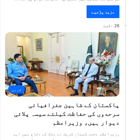
مزید پڑھیے
26 اگست
قومی
پاکستان کے شاہین جغرافیائی
سرحدوں کی حفاظت کیلئے سیسہ پلائی
دیوار ہیں، وزیراعظم
وزیراعظم محمد شہباز شریف نے ملک کے دفاع میں اہم