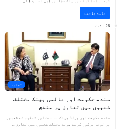
کردار ادا کرنے پر پاک فضائیہ (پی اے ایف) کی…
مزید پڑھیے
26 اگست
تجارت
سندھ حکومت اور عالمی بینک مختلف
شعبوں میں تعاون پر متفق
سندھ حکومت اور ورلڈ بینک نے صحت اور تعلیم کے شعبوں
پر توجہ مرکوز کرتے ہوئے مختلف شعبوں میں تعاون…