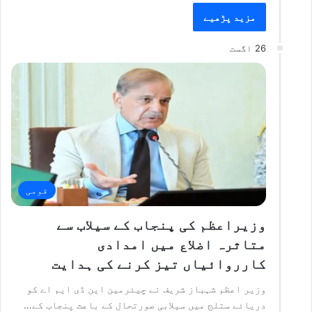
مزید پڑھیے
26 اگست
قومی
وزیراعظم کی پنجاب کے سیلاب سے
متاثرہ اضلاع میں امدادی
کارروائیاں تیز کرنے کی ہدایت
وزیر اعظم شہباز شریف نے چیئرمین این ڈی ایم اے کو
دریائے ستلج میں سیلابی صورتحال کے باعث پنجاب کے…