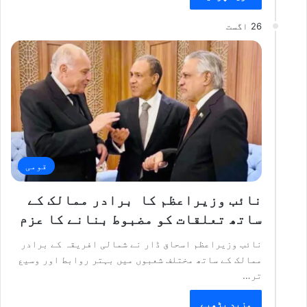
26 اگست
قومی
نائب وزیراعظم کا برادر ممالک کے
ساتھ تعلقات کو مضبوط بنانے کا عزم
نائب وزیراعظم اسحاق ڈار نے شمالی افریقہ کے برادر
ممالک کے ساتھ مختلف شعبوں میں بہتر روابط اور وسیع
تر…
مزید پڑھیے