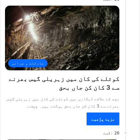
حادثات و جرائم
کوئلے کی کان میں زہریلی گیس بھرنے
سے 3 کان کن جاں بحق
مچھ کے علاقے ڈیگاری میں کوئلے کی کان میں زہریلی گیس
بھرنے سے 3 کان کن جاں بحق ہوگئے ہیں۔ چیف…
مزید پڑھیے
26 اگست