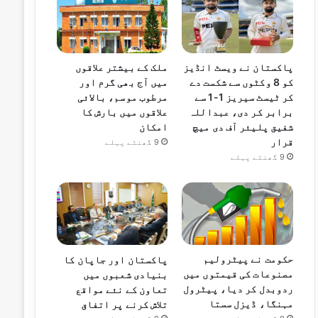
ملک کے بیشتر علاقوں
پاکستان نے ویسٹ انڈیز
میں آج بھی گرم اور
کو 8 وکٹوں سے شکست دے
مرطوب موسم، بالائی
کر ٹیسٹ سیریز 1-1 سے
علاقوں میں بارش کا
برابر کر دی، عبداللہ
امکان
شفیق پلیئر آف دی میچ
قرار
9 گھنٹے پہلے
9 گھنٹے پہلے
حکومت نے پیٹرولیم
پاکستان اور جاپان کا
مصنوعات کی قیمتوں میں
بنیادی شعبوں میں
ردوبدل کر دیا، پیٹرول
تعاون کے نئے مواقع
مہنگا، ڈیزل سستا
تلاش کرنے پر اتفاق