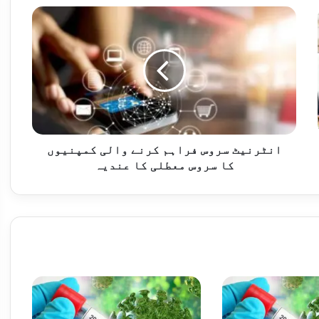
حکومت غیر ملکی سرمایہ کاروں کو ہر ممکن سہولت فراہم کرنے کے لیے پُرعزم ہے، قیصر احمد شیخ
انٹرنیٹ
سروس
فراہم
کرنے
والی
کمپنیوں
ڈی پی ایس اینڈ کالج راولپنڈی کی طالبہ میراب حسن نے راولپنڈی بورڈ کے میٹرک امتحان میں دوسری پوزیشن حاصل کر لی
کا
سروس
معطلی
کا
انٹرنیٹ سروس فراہم کرنے والی کمپنیوں
عندیہ
کا سروس معطلی کا عندیہ
 مکمل کرکے وطن واپس پہنچ گئی
پاکستان نے ویسٹ انڈیز کو 8 وکٹوں سے شکست دے کر ٹیسٹ سیریز 1-1 سے برابر کر دی، عبداللہ شفیق پلیئر آف دی میچ قرار