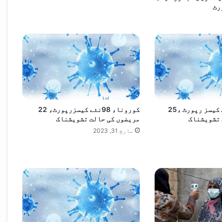
اسحاق ڈار کا مقبوضہ فلسطینی علاقوں کی بگڑتی صورتحال پر اظہارِ تشویش، اسرائیلی اقدامات کی مذمت
کورونا ، 87نئے کیسز رپورٹ ،25
کورونا، 98نئے کیسزرپورٹ، 22
 تشویشناک
مریضوں کی حالت تشویشناک
مارچ 31, 2023