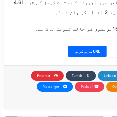
این آئی ایچ کے مطابق ملک میں 24 گھنٹوں میں کورونا کے مثبت کیسز کی شرح 4.61
ے لی۔
URL کاپی کریں
Pinterest
Tumblr
LinkedIn
Messenger
Pocket
Od