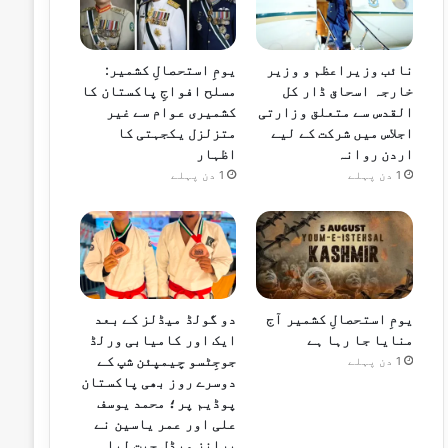
نائب وزیراعظم و وزیر
یومِ استحصالِ کشمیر:
خارجہ اسحاق ڈار کل
مسلح افواجِ پاکستان کا
القدس سے متعلق وزارتی
کشمیری عوام سے غیر
اجلاس میں شرکت کے لیے
متزلزل یکجہتی کا
اردن روانہ
اظہار
1 دن پہلے
1 دن پہلے
یومِ استحصالِ کشمیر آج
دو گولڈ میڈلز کے بعد
منایا جا رہا ہے
ایک اور کامیابی ورلڈ
جوجِٹسو چیمپئن شپ کے
1 دن پہلے
دوسرے روز بھی پاکستان
پوڈیم پر؛ محمد یوسف
علی اور عمر یاسین نے
برانز میڈل جیت لیا