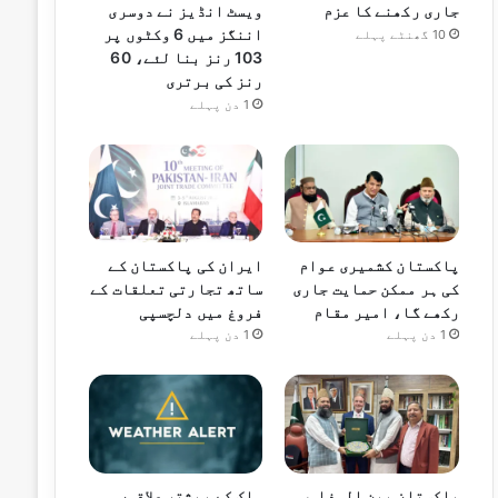
جاری رکھنے کا عزم
ویسٹ انڈیز نے دوسری
اننگز میں 6 وکٹوں پر
10 گھنٹے پہلے
103 رنز بنا لئے، 60
رنز کی برتری
1 دن پہلے
پاکستان کشمیری عوام
ایران کی پاکستان کے
کی ہر ممکن حمایت جاری
ساتھ تجارتی تعلقات کے
رکھے گا، امیر مقام
فروغ میں دلچسپی
1 دن پہلے
1 دن پہلے
پاکستان بین المذاہب
ملک کے بیشتر علاقوں