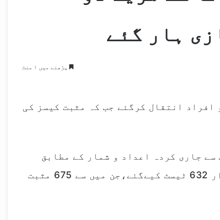
زی ہار گئے
پڑھنے میں ۱ منٹ
 افراد انتقال کرگئے جب کہ مثبت کیسز کی
 سے جاری کردہ اعداد و شمار کے مطابق
ملک میں24گھنٹوں میں کورونا کے14ہزار 632 ٹیسٹ کیےگئے،جن میں سے 675 مثبت