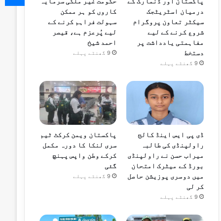
پاکستان اور ڈنمارک کے
حکومت غیر ملکی سرمایہ
درمیان اسٹریٹجک
کاروں کو ہر ممکن
سیکٹر تعاون پروگرام
سہولت فراہم کرنے کے
شروع کرنے کے لیے
لیے پُرعزم ہے، قیصر
مفاہمتی یادداشت پر
احمد شیخ
دستخط
9 گھنٹے پہلے
9 گھنٹے پہلے
ڈی پی ایس اینڈ کالج
پاکستان ویمن کرکٹ ٹیم
راولپنڈی کی طالبہ
سری لنکا کا دورہ مکمل
میراب حسن نے راولپنڈی
کرکے وطن واپس پہنچ
بورڈ کے میٹرک امتحان
گئی
میں دوسری پوزیشن حاصل
9 گھنٹے پہلے
کر لی
9 گھنٹے پہلے