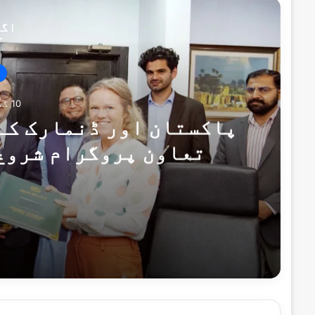
اگل
10 گھنٹے پہلے
پاکستان اور ڈنمارک کے
تعاون پروگرام شروع
یادداشت
10 گھنٹے پہلے
10 گھنٹے پہلے