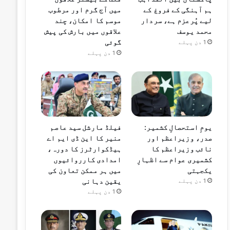
ہم آہنگی کے فروغ کے
میں آج گرم اور مرطوب
لیے پُرعزم ہے، سردار
موسم کا امکان، چند
محمد یوسف
علاقوں میں بارش کی پیش
گوئی
1 دن پہلے
1 دن پہلے
یومِ استحصالِ کشمیر:
فیلڈ مارشل سید عاصم
صدر، وزیراعظم اور
منیر کا این ڈی ایم اے
نائب وزیراعظم کا
ہیڈکوارٹرز کا دورہ،
کشمیری عوام سے اظہارِ
امدادی کارروائیوں
یکجہتی
میں ہر ممکن تعاون کی
یقین دہانی
1 دن پہلے
1 دن پہلے