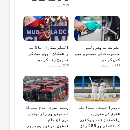
2 دن پہلے
حکومت نے پٹرولیم
الیگزینڈرا ایالا نے
مصنوعات کی قیمتوں میں
واشنگٹن اوپن جیت کر
کمی کر دی
تاریخ رقم کر دی
2 دن پہلے
2 دن پہلے
دوسرا ٹیسٹ، عبداللہ
چہلم حضرت امام حسینؓ
شفیق کی سنچری،
کے موقع پر راولپنڈی
پاکستان نے دو وکٹوں
میں آج عام
کے نقصان پر 266 رنز
تعطیل،میٹرو بس سروس