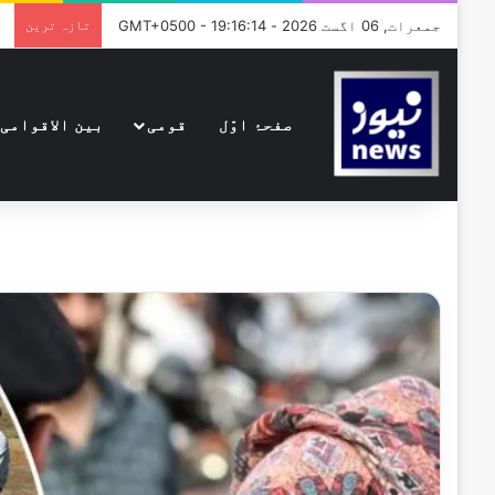
جمعرات, 06 اگست 2026 - GMT+0500 - 19:16:14
تازہ ترین
صفحۂ اوّل
قومی
بین الاقوامی