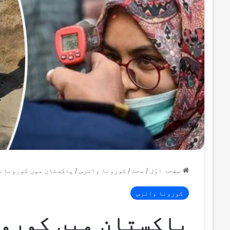
صفحۂ اوّل
/
صحت
/
کورونا وائرس
/
پاکستان میں کورونا س
کورونا وائرس
پاکستان میں کورون