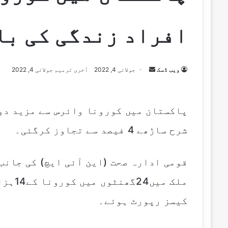
افراد زندگی کی با
Send
ویب ڈسک
جولائی 4, 2022
آخری ترمیم جولائی 4, 2022
an
email
پاکستان میں کورونا وائرس سے مزید دو
شرح ساڑھے 4 فیصد سے تجاوز کرگئی۔
قومی ادارہ صحت (این آئی ایچ) کی جانب
کیسز رپورٹ ہوئے۔