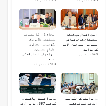
9 گھنٹے پہلے
9 گھنٹے پہلے
اسحاق ڈار کا مقبوضہ
احسن اقبال کی گلگت
فلسطینی علاقوں کی
بلتستان کے ترقیاتی
بگڑتی صورتحال پر
منصوبوں میں تیزی لانے
اظہارِ تشویش،
کی ہدایت
اسرائیلی اقدامات کی
10 گھنٹے پہلے
مذمت
10 گھنٹے پہلے
وزیراعظم کا خطے میں
دوسرا ٹیسٹ، پاکستان
امن کے لیے کوششیں
کی ٹیم 387 رنز پر آؤٹ،