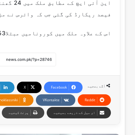
فیصد ریکارڈ کی گئی جب کہ وائرس نے مزید 2 افراد کی جان ل
اس کے علاوہ ملک میں کورونامیں مبتلا153مریضوں کی حالت تشویش ناک ہے۔
آگے بھجیے
X
Facebook
noklassniki
VKontakte
Reddit
ای میل کے ذریعے بھیجیے
پرنٹ کیجیے