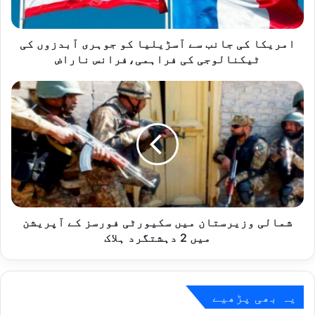
آبدزوں
کی
ٹیکنالوجی
امریکا کی جانب سے آسڑیلیا کو جوہری آبدزوں کی
کی
ٹیکنالوجی کی فراہمی،فرانس ناراض
فراہمی،فرانس
ناراض
شمالی
وزیرستان
میں
سکیورٹی
فورسز
کے
آپریشن
میں
2
دہشتگرد
شمالی وزیرستان میں سکیورٹی فورسز کے آپریشن
ہلاک
میں 2 دہشتگرد ہلاک
یہ بھی پڑھیے