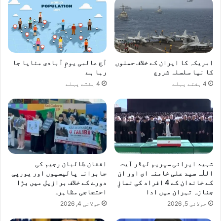
امریکہ کا ایران کے خلاف حملوں
آج عالمی یومِ آبادی منایا جا
کا نیا سلسلہ شروع
رہا ہے
4 ہفتے پہلے
4 ہفتے پہلے
شہید ایرانی سپریم لیڈر آیت
افغان طالبان رجیم کی
اللّٰہ سید علی خامنہ ای اور ان
جابرانہ پالیسیوں اور یورپی
کے خاندان کے 4 افراد کی نمازِ
دورے کے خلاف برازیل میں بڑا
جنازہ تہران میں ادا
احتجاجی مظاہرہ
جولائی 5, 2026
جولائی 4, 2026