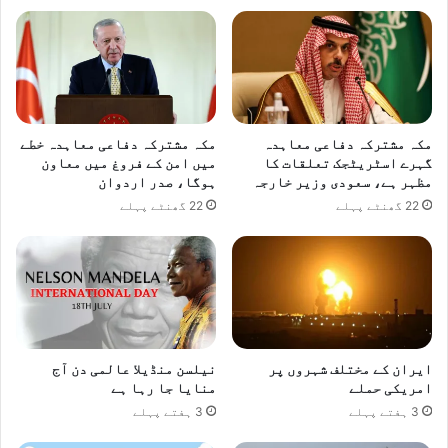
مکہ مشترکہ دفاعی معاہدہ
مکہ مشترکہ دفاعی معاہدہ خطے
گہرے اسٹریٹجک تعلقات کا
میں امن کے فروغ میں معاون
مظہر ہے، سعودی وزیر خارجہ
ہوگا، صدر اردوان
22 گھنٹے پہلے
22 گھنٹے پہلے
ایران کے مختلف شہروں پر
نیلسن منڈیلا عالمی دن آج
امریکی حملے
منایا جا رہا ہے
3 ہفتے پہلے
3 ہفتے پہلے