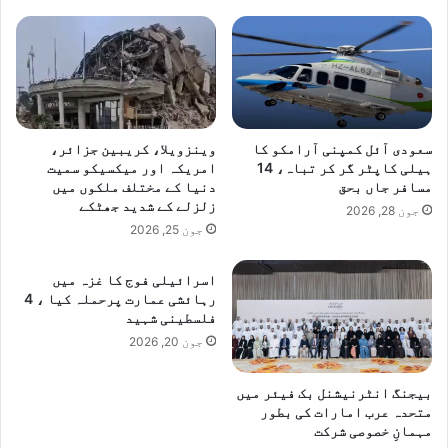
سعودی آئل کمپنی آرامکو کا
وینزویلا، کریبین جزائر،
ہیلی کاپٹر گر کر تباہ، 14
امریکہ اور میکسیکو سمیت
مسافر جاں بحق
دنیا کے مختلف ملکوں میں
زلزلے کے شدید جھٹکے
جون 28, 2026
جون 25, 2026
اسرائیلی فوج کا غزہ میں
رہائشی عمارت پرحملہ کیا ، 4
فلسطینی شہید
جون 20, 2026
بیجنگ انٹرنیشنل بک فیئر میں
متحدہ عرب امارات کی بطور
مہمانِ خصوصی شرکت