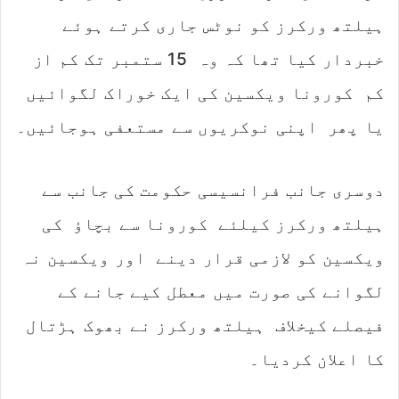
ہیلتھ ورکرز کو نوٹس جاری کرتے ہوئے
خبردار کیا تھا کہ وہ 15 ستمبر تک کم از
کم کورونا ویکسین کی ایک خوراک لگوائیں
یا پھر اپنی نوکریوں سے مستعفی ہوجائیں۔
دوسری جانب فرانسیسی حکومت کی جانب سے
ہیلتھ ورکرز کیلئے کورونا سے بچاؤ کی
ویکسین کو لازمی قرار دینے اور ویکسین نہ
لگوانے کی صورت میں معطل کیے جانے کے
فیصلے کیخلاف ہیلتھ ورکرز نے بھوک ہڑتال
کا اعلان کردیا۔