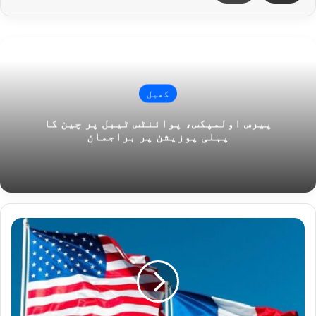
کھیل
پیرس اولمپکس، پوائنٹس ٹیبل پر چین کا
پہلی پوزیشن پر براجمان
امریکا
کی
جانب
سے
آسڑیلیا
کو
جوہری