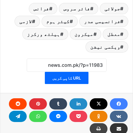
جولائی
فائر سروس
فرانس
فرانسیسی صدر
کیئر ہوم
لازمی
معطل
میکرون
ہیلتھ ورکرز
ویکسی نیشن
URL کاپی کریں