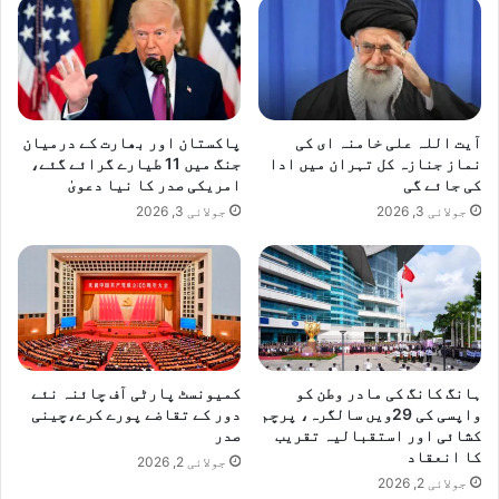
آیت اللہ علی خامنہ ای کی
پاکستان اور بھارت کے درمیان
نماز جنازہ کل تہران میں ادا
جنگ میں 11 طیارے گرائے گئے،
کی جائے گی
امریکی صدر کا نیا دعویٰ
جولائی 3, 2026
جولائی 3, 2026
ہانگ کانگ کی مادر وطن کو
کمیونسٹ پارٹی آف چائنہ نئے
واپسی کی 29ویں سالگرہ، پرچم
دور کے تقاضے پورے کرے،چینی
کشائی اور استقبالیہ تقریب
صدر
کا انعقاد
جولائی 2, 2026
جولائی 2, 2026