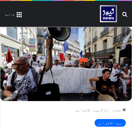
تلاش کیجیے
قائمة
صفحۂ اوّل
/
بین الاقوامی
بین الاقوامی