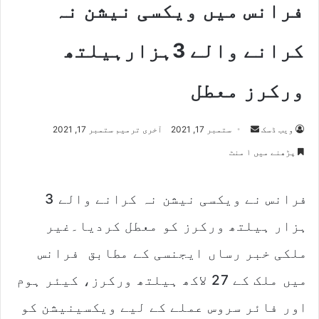
فرانس میں ویکسی نیشن نہ
کرانے والے 3ہزارہیلتھ
ورکرز معطل
Send
ویب ڈسک
ستمبر 17, 2021
آخری ترمیم ستمبر 17, 2021
an
پڑھنے میں ۱ منٹ
email
فرانس نے ویکسی نیشن نہ کرانے والے 3
ہزار ہیلتھ ورکرز کو معطل کردیا۔غیر
ملکی خبر رساں ایجنسی کے مطابق فرانس
میں ملک کے 27 لاکھ ہیلتھ ورکرز، کیئر ہوم
اور فائر سروس عملے کے لیے ویکسینیشن کو