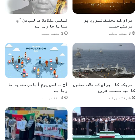
ایران کے مختلف شہروں پر
نیلسن منڈیلا عالمی دن آج
امریکی حملے
منایا جا رہا ہے
3 ہفتے پہلے
3 ہفتے پہلے
امریکہ کا ایران کے خلاف حملوں
آج عالمی یومِ آبادی منایا جا
کا نیا سلسلہ شروع
رہا ہے
4 ہفتے پہلے
4 ہفتے پہلے