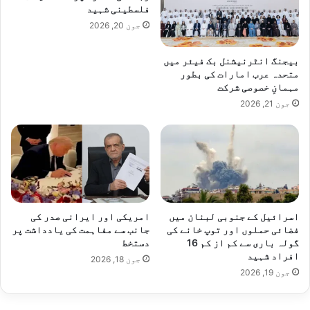
فلسطینی شہید
جون 20, 2026
بیجنگ انٹرنیشنل بک فیئر میں
متحدہ عرب امارات کی بطور
مہمانِ خصوصی شرکت
جون 21, 2026
اسرائیل کے جنوبی لبنان میں
امریکی اور ایرانی صدر کی
فضائی حملوں اور توپ خانے کی
جانب سے مفاہمت کی یادداشت پر
گولہ باری سے کم از کم 16
دستخط
افراد شہید
جون 18, 2026
جون 19, 2026