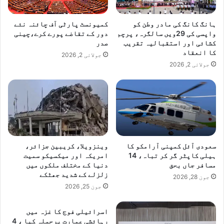
ہانگ کانگ کی مادر وطن کو
کمیونسٹ پارٹی آف چائنہ نئے
واپسی کی 29ویں سالگرہ، پرچم
دور کے تقاضے پورے کرے،چینی
کشائی اور استقبالیہ تقریب
صدر
کا انعقاد
جولائی 2, 2026
جولائی 2, 2026
سعودی آئل کمپنی آرامکو کا
وینزویلا، کریبین جزائر،
ہیلی کاپٹر گر کر تباہ، 14
امریکہ اور میکسیکو سمیت
مسافر جاں بحق
دنیا کے مختلف ملکوں میں
زلزلے کے شدید جھٹکے
جون 28, 2026
جون 25, 2026
اسرائیلی فوج کا غزہ میں
رہائشی عمارت پرحملہ کیا ، 4