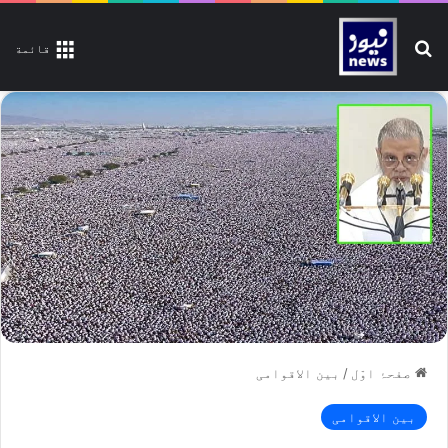
تلاش کیجیے
قائمة
صفحۂ اوّل
/
بین الاقوامی
بین الاقوامی