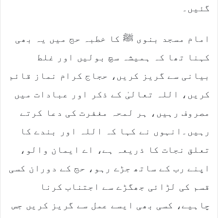
گئیں۔
امام مسجد بنوی ﷺ کا خطبہ حج میں یہ بھی
کہنا تھا کہ ہمیشہ سچ بولیں اور غلط
بیانی سے گریز کریں، حجاج کرام نماز قائم
کریں، اللہ تعالیٰ کے ذکر اور عبادات میں
مصروف رہیں، ہر لمحہ مغفرت کی دعا کرتے
رہیں۔انہوں نے کہا کہ اللہ اور بندے کا
تعلق نجات کا ذریعہ ہے، اے ایمان والو،
اپنے رب کے ساتھ جڑے رہو، حج کے دوران کسی
قسم کی لڑائی جھگڑے سے اجتناب کرنا
چاہیے، کسی بھی ایسے عمل سے گریز کریں جس