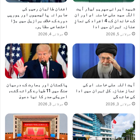
شہید ایرانی سپریم لیڈر آیت
افغان طالبان رجیم کی
اللّٰہ سید علی خامنہ ای اور ان
جابرانہ پالیسیوں اور یورپی
کے خاندان کے 4 افراد کی نمازِ
دورے کے خلاف برازیل میں بڑا
جنازہ تہران میں ادا
احتجاجی مظاہرہ
جولائی 5, 2026
جولائی 4, 2026
آیت اللہ علی خامنہ ای کی
پاکستان اور بھارت کے درمیان
نماز جنازہ کل تہران میں ادا
جنگ میں 11 طیارے گرائے گئے،
کی جائے گی
امریکی صدر کا نیا دعویٰ
جولائی 3, 2026
جولائی 3, 2026