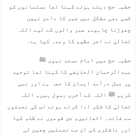
خطبہ حج دیتے ہوئے کہنا تھا مسلمانوں کو
کسی بھی مشکل میں صبر کا دامن نہیں
چھوڑنا چاہیے، صبر والوں کے لیے اللہ
تعالیٰ نے اجر عظیم کا وعدہ کیا ہے۔
خطبہ حج میں امام مسجد نبوی ﷺ
عبدالرحمان الحذیفی کا کہنا تھا توحید
پر عمل درآمد ایمان کا حصہ ہے اور نبی
کریم ﷺ اللہ کے آخری رسول ہیں، اللہ
تعالیٰ کا شکر ادا کرتے ہوئے اس کی نعمتوں
سے فائدہ اٹھائیں، جن قوموں نے ظلم کیا
اور ناشکری کی ان سے نعمتیں چھین لی