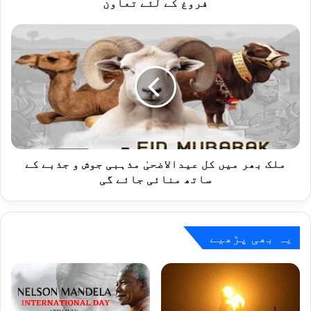
کے
فروغ کے لئے تعاون
لئے
تعاون
ملک
بھر
میں
کل
عیدالاضحیٰ
مذہبی
جوش
و
جذبے
کے
ملک بھر میں کل عیدالاضحیٰ مذہبی جوش و جذبے کے
ساتھ
ساتھ منائی جائے گی
منائی
جائے
گی
یہ بھی پڑھیے