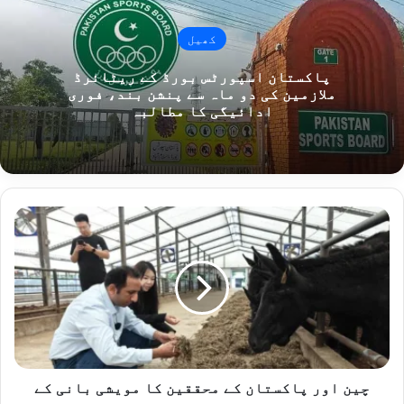
کھیل
پاکستان اسپورٹس بورڈ کے ریٹائرڈ
ملازمین کی دو ماہ سے پنشن بند، فوری
ادائیگی کا مطالبہ
چین
اور
پاکستان
کے
محققین
کا
مویشی
بانی
کے
فروغ
چین اور پاکستان کے محققین کا مویشی بانی کے