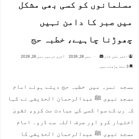
مسلمانوں کو کسی بھی مشکل
میں صبر کا دامن نہیں
چھوڑنا چاہیے، خطبہ حج
Send
اختر علی خان
مئی 26, 2026
آخری ترمیم مئی 26, 2026
an
3 منٹ پڑھنے میں
email
مسجد نمرہ میں خطبہ حج دیتے ہوئے امام
مسجد نبوی ﷺ عبدالرحمان الحذیفی نے کہا
کہ رب کے سوا کسی کی عبادت مت کرو، تقویٰ
اختیار کرو اور صرف اللہ سے ڈرو۔ امام
مسجد نبوی ﷺ عبدالرحمان الحذیفی کا