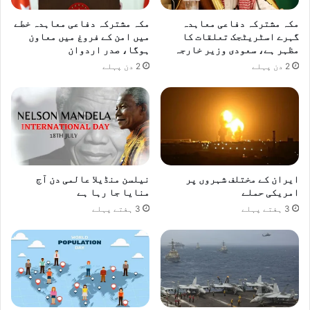
مکہ مشترکہ دفاعی معاہدہ
مکہ مشترکہ دفاعی معاہدہ خطے
گہرے اسٹریٹجک تعلقات کا
میں امن کے فروغ میں معاون
مظہر ہے، سعودی وزیر خارجہ
ہوگا، صدر اردوان
2 دن پہلے
2 دن پہلے
ایران کے مختلف شہروں پر
نیلسن منڈیلا عالمی دن آج
امریکی حملے
منایا جا رہا ہے
3 ہفتے پہلے
3 ہفتے پہلے