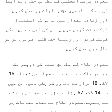
سعودی پریس ایجنسی کے مطابق حکام نے اپیل
کی ہے کہ عازمین حج ہدایات پر عمل کریں
اور زیادہ مقدار میں پانی کا استعمال
کرکے سخت گرمی میں پانی کی کمی سے بچنےکی
کوشش کریں اور رہنما حفاظتی اصولوں پر ہر
حال میں عمل کریں۔
سعودی حکام کے مطابق جمعہ کی دوپہر تک
بیرون ملک سے آنے والے حجاج کی تعداد 15
لاکھ 18 ہزار سے تجاوز کر چکی تھی، جن میں
سے 14 لاکھ 57 ہزار سے زیادہ فضائی راستے
سے پہنچے۔سعودی حکام نے مقدس مقامات پر
سایہ دار جگہوں ، مسٹ فین اور طبی