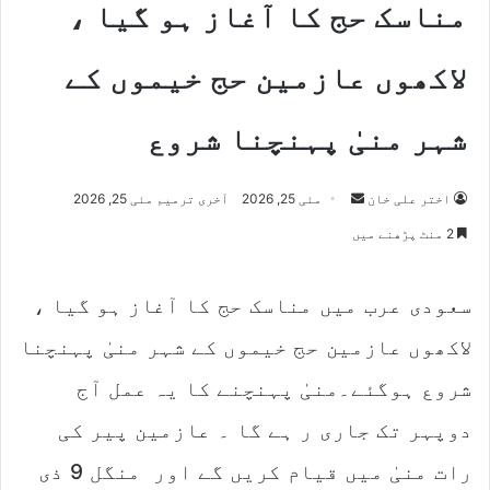
مناسک حج کا آغاز ہو گیا ،
لاکھوں عازمین حج خیموں کے
شہر منیٰ پہنچنا شروع
Send
اختر علی خان
مئی 25, 2026
آخری ترمیم مئی 25, 2026
an
2 منٹ پڑھنے میں
email
سعودی عرب میں مناسک حج کا آغاز ہو گیا ،
لاکھوں عازمین حج خیموں کے شہر منیٰ پہنچنا
شروع ہوگئے۔منیٰ پہنچنے کا یہ عمل آج
دوپہر تک جاری ر ہے گا ۔ عازمین پیر کی
رات منیٰ میں قیام کریں گے اور منگل 9 ذی