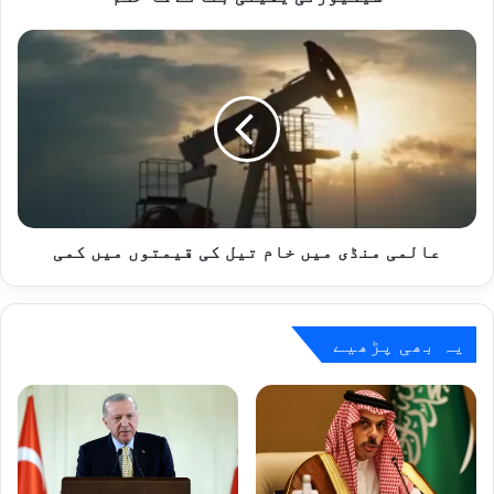
کا
حکم
عالمی
منڈی
میں
خام
تیل
کی
قیمتوں
میں
کمی
عالمی منڈی میں خام تیل کی قیمتوں میں کمی
یہ بھی پڑھیے