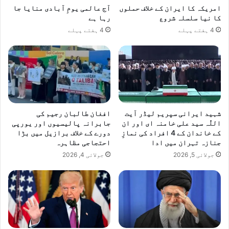
امریکہ کا ایران کے خلاف حملوں
آج عالمی یومِ آبادی منایا جا
کا نیا سلسلہ شروع
رہا ہے
4 ہفتے پہلے
4 ہفتے پہلے
شہید ایرانی سپریم لیڈر آیت
افغان طالبان رجیم کی
اللّٰہ سید علی خامنہ ای اور ان
جابرانہ پالیسیوں اور یورپی
کے خاندان کے 4 افراد کی نمازِ
دورے کے خلاف برازیل میں بڑا
جنازہ تہران میں ادا
احتجاجی مظاہرہ
جولائی 5, 2026
جولائی 4, 2026