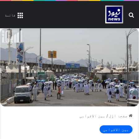
تلاش کیجیے
قائمة
صفحۂ اوّل
/
بین الاقوامی
بین الاقوامی