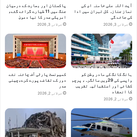
آیت اللہ علی خامنہ ای کی
پاکستان اور بھارت کے درمیان
نماز جنازہ کل تہران میں ادا
جنگ میں 11 طیارے گرائے گئے،
کی جائے گی
امریکی صدر کا نیا دعویٰ
جولائی 3, 2026
جولائی 3, 2026
ہانگ کانگ کی مادر وطن کو
کمیونسٹ پارٹی آف چائنہ نئے
واپسی کی 29ویں سالگرہ، پرچم
دور کے تقاضے پورے کرے،چینی
کشائی اور استقبالیہ تقریب
صدر
کا انعقاد
جولائی 2, 2026
جولائی 2, 2026