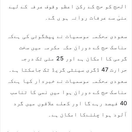
الحج کو حج کے رکن اعظم وقوف عرفہ کے لیے
منیٰ سے عرفات روانہ ہو ں گے۔
سعودی محکمہ موسمیات نے پیشگوئی کی ہےکہ
مناسک حج کے دوران مکہ مکرمہ میں سخت
گرمی کا امکان ہے اور 25 مئی تک درجہ
حرارت 47 ڈگری سینٹی گریڈ تک جاسکتا ہے۔
سعودی محکمہ موسمیات نے خبردار کیا ہےکہ
مناسک حج کے دوران ہوا میں نمی کا تناسب
40 فیصد رہے گا اور کھلے علاقوں میں گرد
آلود ہوا چلنےکا امکان ہے۔