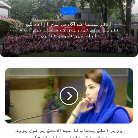
قومی
انڈونیشیا کے 81ویں یومِ آزادی کی
تقریبات کی تیاریوں کے سلسلے میں اسلام
آباد میں خصوصی تقریب
وزیر
اعلیٰ
پنجاب
کا
عیدالاضحیٰ
پر
فول
پروف
سیکیورٹی
یقینی
وزیر اعلیٰ پنجاب کا عیدالاضحیٰ پر فول پروف
بنانے
سیکیورٹی یقینی بنانے کا حکم