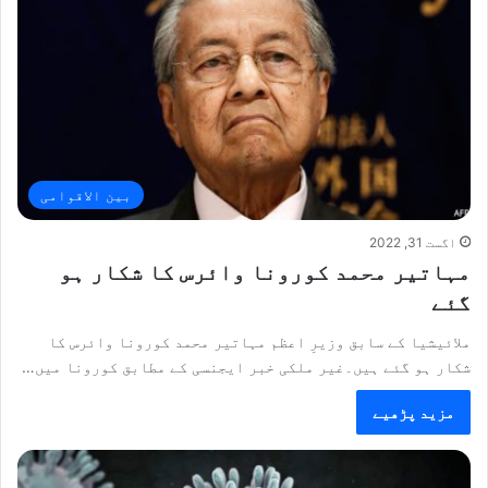
بین الاقوامی
اگست 31, 2022
مہاتیر محمد کورونا وائرس کا شکار ہو
گئے
ملائیشیا کے سابق وزیرِ اعظم مہاتیر محمد کورونا وائرس کا
شکار ہو گئے ہیں۔غیر ملکی خبر ایجنسی کے مطابق کورونا میں…
مزید پڑھیے