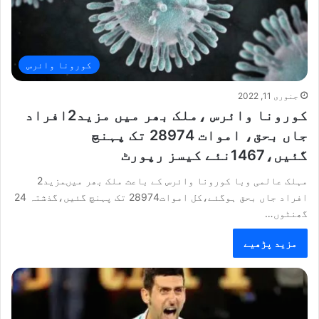
کورونا وائرس
جنوری 11, 2022
کورونا وائرس ،ملک بھر میں مزید2افراد
جاں بحق، اموات 28974 تک پہنچ
گئیں،1467نئے کیسز رپورٹ
مہلک عالمی وبا کورونا وائرس کے باعث ملک بھر میںمزید2
افراد جاں بحق ہوگئے،کل اموات28974 تک پہنچ گئیں،گذشتہ 24
گھنٹوں…
مزید پڑھیے