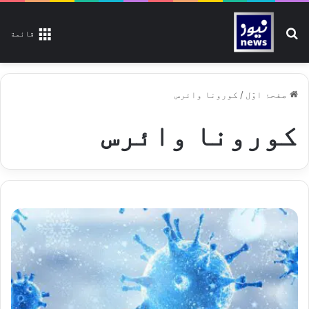
تلاش کیجیے
قائمة
صفحۂ اوّل
/
کورونا وائرس
کورونا وائرس