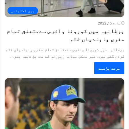
بین الاقوامی
مارچ 15, 2022
برطانیہ میں کورونا وائرس سےمتعلق تمام
سفری پابندیاں ختم
برطانیہ میں کورونا وائرس سےمتعلق تمام سفری پابندیاں ختم
کردی گئی ہیں۔ غیر ملکی میڈیا رپورٹس کے مطابق دنیا بھر…
مزید پڑھیے