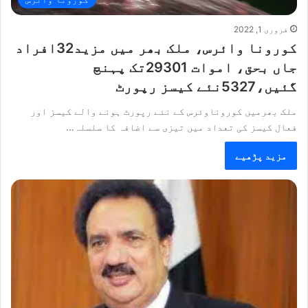
فروری 1, 2022
کورونا وائرس، ملک بھر میں مزید32افراد
جاں بحق، اموات 29301تک پہنچ
گئیں،5327نئے کیسز رپورٹ
ملک بھرمیں کوروناوئرس کے نئے رپورٹ ہونے والے کیسز اور
فعال کیسز کی تعداد میں تیزی سے اضافہ کا سلسلہ…
مزید پڑھیے