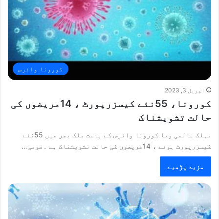
کورونا وائرس
اپریل 3, 2023
کورونا، 55نئے کیسزرپورٹ ، 14مریضوں کی
حالت تشویشناک
مہلک عالمی وبا کورونا وائرس کے باعث ملک بھر میں 55نئے
کیسزرپورٹ ہوئے ، 14مریضوں کی حالت تشویشناک ہے ۔قومی…
مزید پڑھیے