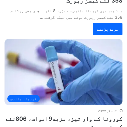
358 نئے کیسز رپورٹ
ملک بھر میں کورونا وائرس سے مزید 8 افراد جاں بحق ہوگئے،
358 نئے کیسز رپورٹ ہوئے ہیں جبکہ گزشتہ…
مزید پڑھیے
کورونا وائرس
اگست 3, 2022
کورونا کے وار تیز، مزید9اموات، 806نئے
کیسز رپورٹ