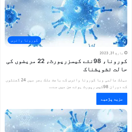
کورونا وائرس
مارچ 31, 2023
کورونا، 98نئے کیسزرپورٹ، 22 مریضوں کی
حالت تشویشناک
مہلک عالمی وبا کورونا وائرس کے باعث ملک بھر میں 24 گھنٹوں
کے دوران 98کیس رپورٹ ہوئے جن میں سے…
مزید پڑھیے