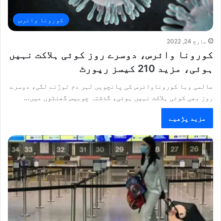
کورونا وائرس
مارچ 24, 2022
کورونا وائرس، دوسرے روز کوئی ہلاکت نہیں
ہوئی، مزید 210 کیسز رپورٹ
عالمی وبا کوروناوائرس کی پانچویں لہر دم توڑنے لگی، دوسرے
روز بھی کوئی ہلاکت نہیں ہوئی، گذشتہ چوبیس گھنٹوں میں…
مزید پڑھیے