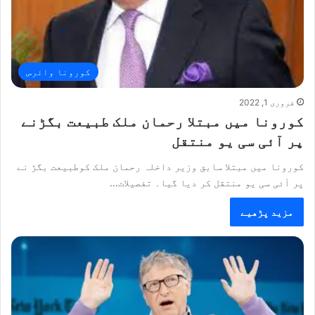
کورونا وائرس
فروری 1, 2022
کورونا میں مبتلا رحمان ملک طبیعت بگڑنے
پر آئی سی یو منتقل
کورونا میں مبتلا سابق وزیر داخلہ رحمان ملک کوطبیعت بگڑ نے
پر آئی سی یو منتقل کر دیا گیا۔ تفصیلات…
مزید پڑھیے