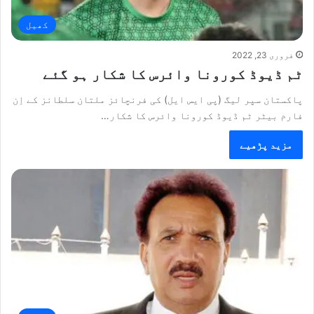
کھیل
فروری 23, 2022
ٹم ڈیوڈ کورونا وائرس کا شکار ہو گئے
پاکستان سپر لیگ (پی ایس ایل) کی فرنچائز ملتان سلطانز کے اِن
فارم بیٹر ٹم ڈیوڈ کورونا وائرس کا شکار…
مزید پڑھیے