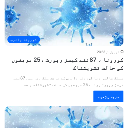
کورونا وائرس
اپریل 1, 2023
کورونا ، 87نئے کیسز رپورٹ ،25 مریضوں
کی حالت تشویشناک
مہلک عالمی وبا کورونا وائرس کے باعث ملک بھر میں 87نئے
کیسز رپورٹ ہوئے ،25 مریضوں کی حالت تشویشناک ہے…
مزید پڑھیے