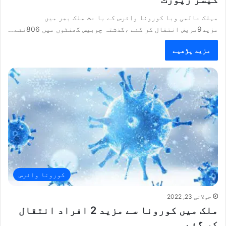
مہلک عالمی وبا کورونا وائرس کے با عث ملک بھر میں
مزید9مریض انتقال کر گئے ،گذشتہ چوبیس گھنٹوں میں 806نئے…
مزید پڑھیے
کورونا وائرس
جولائی 23, 2022
ملک میں کورونا سے مزید 2 افراد انتقال
کر گئے