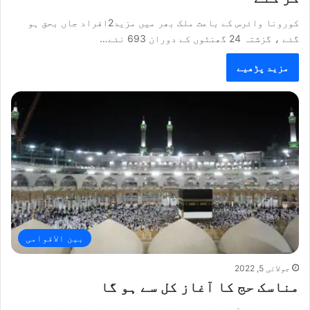
کورونا وائرس کے باعث ملک بھر میں مزید2افراد جاں بحق ہو
گئے ، گزشتہ 24 گھنٹوں کے دوران 693 نئے…
مزید پڑھیے
بین الاقوامی
جولائی 5, 2022
مناسک حج کا آغاز کل سے ہو گا