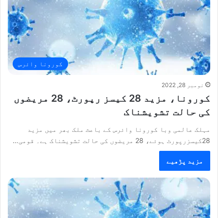
کورونا وائرس
نومبر 28, 2022
کورونا، مزید 28 کیسز رپورٹ، 28 مریضوں
کی حالت تشویشناک
مہلک عالمی وبا کورونا وائرس کے باعث ملک بھر میں مزید
28کیسزرپورٹ ہوئے، 28 مریضوں کی حالت تشویشناک ہے۔ قومی…
مزید پڑھیے