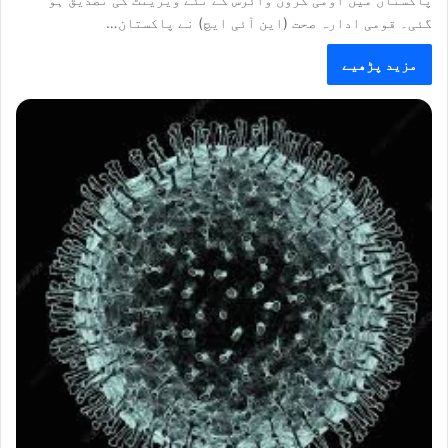
گئی۔ قومی ادارہ صحت (این آئی ایچ) نے پاکستان…
مزید پڑھیے