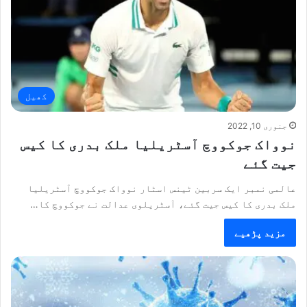
کھیل
جنوری 10, 2022
نوواک جوکووچ آسٹریلیا ملک بدری کا کیس
جیت گئے
عالمی نمبر ایک سربین ٹینس اسٹار نوواک جوکووچ آسٹریلیا
ملک بدری کا کیس جیت گئے، آسٹریلوی عدالت نے جوکووچ کا…
مزید پڑھیے