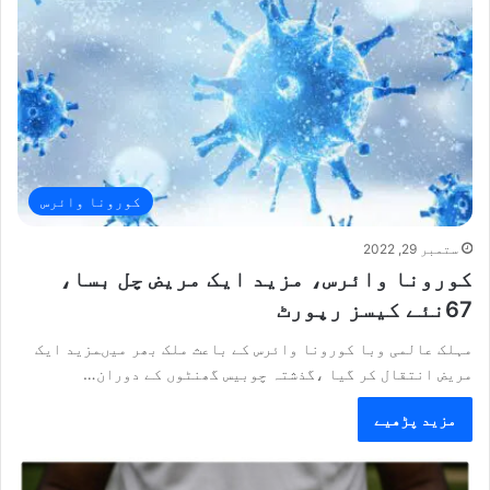
کورونا وائرس
ستمبر 29, 2022
کورونا وائرس، مزید ایک مریض چل بسا،
67نئے کیسز رپورٹ
مہلک عالمی وبا کورونا وائرس کے باعث ملک بھر میںمزید ایک
مریض انتقال کر گیا ،گذشتہ چوبیس گھنٹوں کے دوران…
مزید پڑھیے