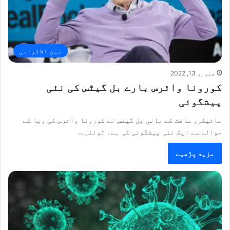
بین الاقوامی
جنوری 13, 2022
کورونا وائرس بارے بل گیٹس کی نئی
پیشگوئی
مائیکرو سافٹ کے بانی بل گیٹس نے کورونا وائرس کی وبا کے
حوالے سے ایک نئی پیشگوئی کی ہے۔ ٹوئٹر…
مزید پڑھیے