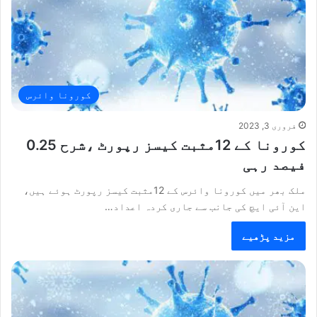
کورونا وائرس
فروری 3, 2023
کورونا کے 12مثبت کیسز رپورٹ ،شرح 0.25
فیصد رہی
ملک بھر میں کورونا وائرس کے 12مثبت کیسز رپورٹ ہوئے ہیں،
این آئی ایچ کی جانب سے جاری کردہ اعداد…
مزید پڑھیے