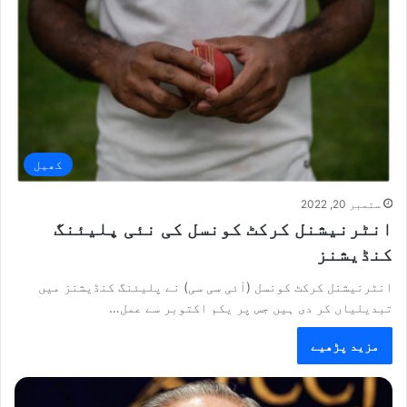
کھیل
ستمبر 20, 2022
انٹرنیشنل کرکٹ کونسل کی نئی پلیئنگ
کنڈیشنز
انٹرنیشنل کرکٹ کونسل (آئی سی سی) نے پلیئنگ کنڈیشنز میں
تبدیلیاں کر دی ہیں جس پر یکم اکتوبر سے عمل…
مزید پڑھیے