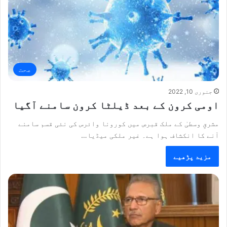
صحت
جنوری 10, 2022
اومی کرون کے بعد ڈیلٹا کرون سامنے آگیا
مشرقِ وسطیٰ کے ملک قبرص میں کورونا وائرس کی نئی قسم سامنے
آنے کا انکشاف ہوا ہے۔ غیر ملکی میڈیا…
مزید پڑھیے