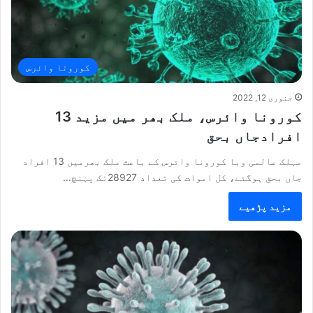
کورونا وائرس
جنوری 12, 2022
کورونا وائرس، ملک بھر میں مزید 13
افرادجاں بحق
مہلک عالمی وبا کورونا وائرس کے باعث ملک بھرمیں 13 افراد
جاں بحق ہوگئے، کل اموات کی تعداد 28927تک پہنچ…
مزید پڑھیے