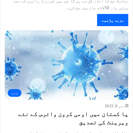
مناسک حج کا آغاز کل سے ہو گا جس میں کورونا وائرس کے بعد
پہلی بار 10لاکھ عازمین حج کی…
مزید پڑھیے
صحت
مئی 9, 2022
پا کستان میں اومی کرون وائرس کے نئے
ویرینٹ کی تصدیق
پاکستان میں اومی کرون وائرس کے نئے ویرینٹ کی تصدیق ہو