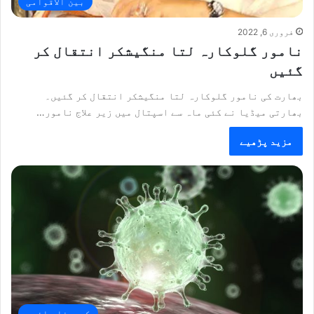
بین الاقوامی
فروری 6, 2022
نامور گلوکارہ لتا منگیشکر انتقال کر
گئیں
بھارت کی نامور گلوکارہ لتا منگیشکر انتقال کر گئیں۔
بھارتی میڈیا نے کئی ماہ سے اسپتال میں زیر علاج نامور…
مزید پڑھیے
کورونا وائرس