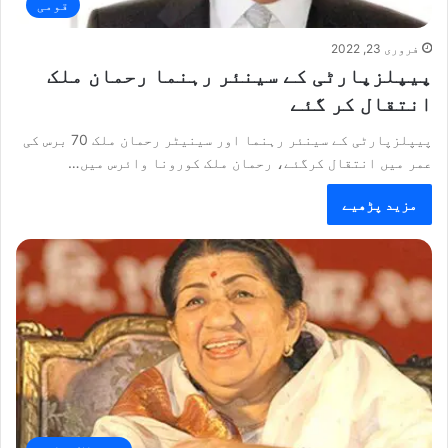
قومی
فروری 23, 2022
پیپلزپارٹی کے سینئر رہنما رحمان ملک
انتقال کر گئے
پیپلزپارٹی کے سینئر رہنما اور سینیٹر رحمان ملک 70 برس کی
عمر میں انتقال کرگئے، رحمان ملک کورونا وائرس میں…
مزید پڑھیے