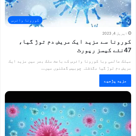
کورونا وائرس
اپریل 4, 2023
کورونا سے مزید ایک مریض دم توڑ گیا،
47نئے کیسز رپورٹ
مہلک عالمی وبا کورونا وائرس کے باعث ملک بھر میں مزید ایک
مریض دم توڑ گیا ،گذشتہ چوبیس گھٹنوں میں…
مزید پڑھیے