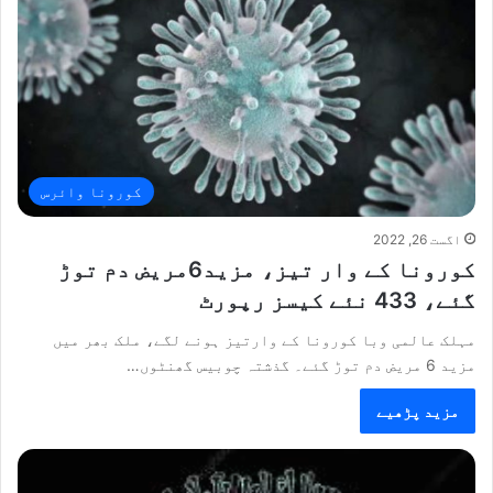
کورونا وائرس
اگست 26, 2022
کورونا کے وار تیز، مزید6مریض دم توڑ
گئے، 433 نئے کیسز رپورٹ
مہلک عالمی وبا کورونا کے وارتیز ہونے لگے، ملک بھر میں
مزید 6 مریض دم توڑ گئے۔ گذشتہ چوبیس گھنٹوں…
مزید پڑھیے