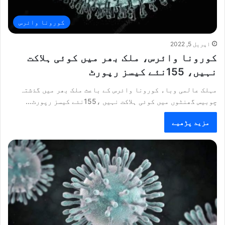
کورونا وائرس
اپریل 5, 2022
کورونا وائرس، ملک بھر میں کوئی ہلاکت
نہیں، 155نئے کیسز رپورٹ
مہلک عالمی وباء کورونا وائرس کے باعث ملک بھر میں گذشتہ
چوبیس گھنٹوں میں کوئی ہلاکت نہیں ،155نئے کیسز رپورٹ…
مزید پڑھیے