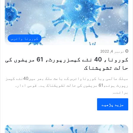
کورونا وائرس
نومبر 4, 2022
کورونا، 40 نئے کیسزرپورٹ، 61 مریضوں کی
حالت تشویشناک
مہلک عالمی وبا کوروناوائرس کے باعث ملک بھر میں40نئے کیسز
رپورٹ ہوئے،61 مریضوں کی حالت تشویشناک ہے۔ قومی ادارہ
برائے…
مزید پڑھیے