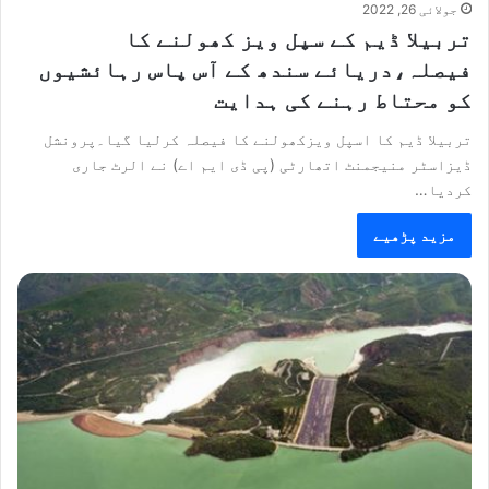
جولائی 26, 2022
تربیلا ڈیم کے سپل ویز کھولنے کا
فیصلہ،دریائے سندھ کے آس پاس رہائشیوں
کو محتاط رہنے کی ہدایت
تربیلا ڈیم کا اسپل ویزکھولنے کا فیصلہ کرلیا گیا۔پرونشل
ڈیزاسٹر منیجمنٹ اتھارٹی (پی ڈی ایم اے) نے الرٹ جاری
کردیا…
مزید پڑھیے