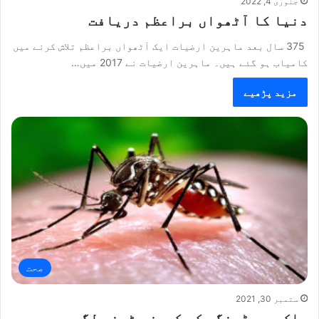
جنوری 4, 2022
دنیا کا آٹھواں براعظم دریافت
375 سال بعد ماہرین ارضیات ایک آٹھواں براعظم تلاش کرنے میں
کامیاب ہو گئے ہیں۔ ماہرین ارضیات نے 2017 میں…
مزید پڑھیے
صحت
ستمبر 30, 2021
ملک میں ڈینگی کے کیسز بڑھنے لگے