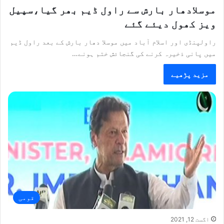
موسلادھار بارش سے راول ڈیم بھر گیا،سپیل
ویز کھول دیئے گئے
راولپنڈی اور اسلام آباد میں موسلا دھار بارش کے بعد راول ڈیم
میں پانی ذخیرہ کرنے کی گنجائش ختم ہونے…
مزید پڑھیے
قومی
اگست 12, 2021