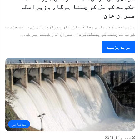
حکومت کو مل کر چلنا ہوگا، وزیراعظم
عمران خان
وزیراعظم نے سیاسی مخالف پاکستان پیپلزپارٹی کی سندھ حکومت
کو ساتھ چلنے کی پیشکش کردی، عمران خان کہتے ہیں کہ…
مزید پڑھیے
علاقائی
ستمبر 11, 2021