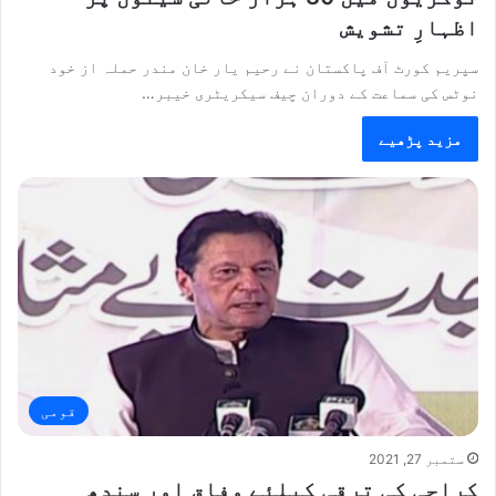
اظہارِ تشویش
سپریم کورٹ آف پاکستان نے رحیم یار خان مندر حملہ از خود
نوٹس کی سماعت کے دوران چیف سیکریٹری خیبر…
مزید پڑھیے
قومی
ستمبر 27, 2021
کراچی کی ترقی کیلئے وفاق اور سندھ