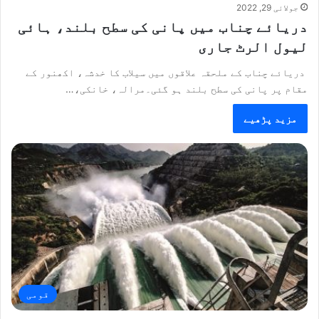
جولائی 29, 2022
دریائے چناب میں پانی کی سطح بلند، ہائی
لیول الرٹ جاری
دریائے چناب کے ملحقہ علاقوں میں سیلاب کا خدشہ، اکھنور کے
مقام پر پانی کی سطح بلند ہو گئی۔مرالہ، خانکی،…
مزید پڑھیے
قومی