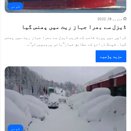
قومی
جنوری 18, 2022
ڈیزل سے بھرا جہاز ریت میں پھنس گیا
کراچی میں پورٹ قاسم کے قریب ڈیزل سے بھرا جہاز ریت میں پھنس
گیا۔ شپنگ ذرائع کے مطابق جہاز”ہائی پروسپیرٹی”…
مزید پڑھیے
قومی