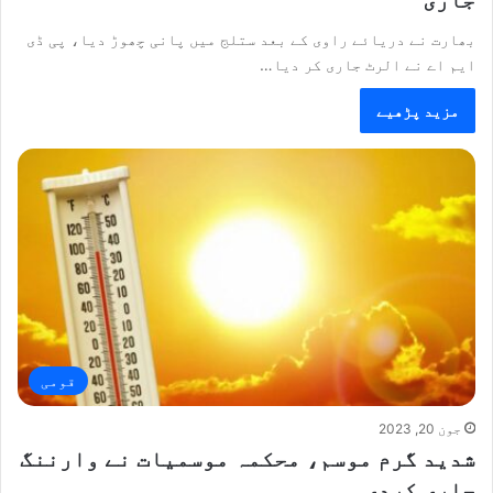
بھارت نے دریائے راوی کے بعد ستلج میں پانی چھوڑ دیا، پی ڈی
ایم اے نے الرٹ جاری کر دیا…
مزید پڑھیے
قومی
جون 20, 2023
شدید گرم موسم، محکمہ موسمیات نے وارننگ
جاری کردی