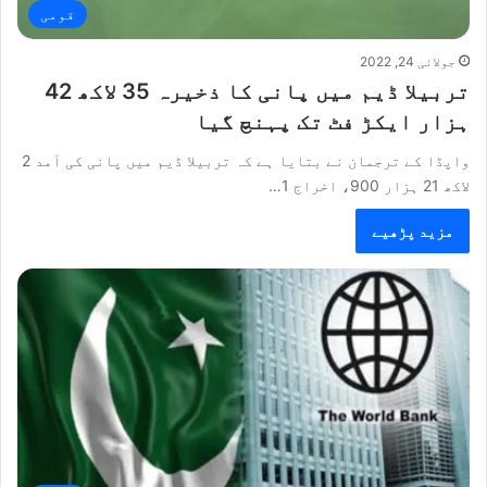
قومی
جولائی 24, 2022
تربیلا ڈیم میں پانی کا ذخیرہ 35 لاکھ 42
ہزار ایکڑ فٹ تک پہنچ گیا
واپڈا کے ترجمان نے بتایا ہے کہ تربیلا ڈیم میں پانی کی آمد 2
لاکھ 21 ہزار 900، اخراج 1…
مزید پڑھیے