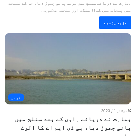
بھارت نے دریائے ستلج میں مزید پانی چھوڑ دیا، جس کے نتیجے
میں پنجاب میں گنڈا سنگھ اور ملحقہ علاقوں…
مزید پڑھیے
قومی
جولائی 11, 2023
بھارت نے دریائے راوی کے بعد ستلج میں
پانی چھوڑ دیا، پی ڈی ایم اے کا الرٹ
جاری