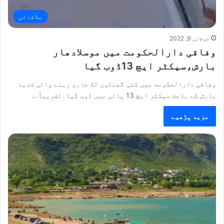
علاقائی
جولائی 9, 2022
وفاقی دارالحکومت میں موسلادھار
بارش،سیکٹر ایچ 13ڈوب گیا
وفاقی دارالحکومت میں کئی گھنٹوں تک جاری رہنے والی شدید
بارش کے باعث سیکٹر ایچ 13 پانی میں ڈوب گیا۔تقریباً…
مزید پڑھیے