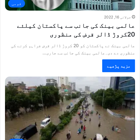
قومی
جولائی 16, 2022
عالمی بینک کی جانب سے پاکستان کیلئے
20کروڑ ڈالر قرض کی منظوری
عالمی بینک نے پاکستان کو 20 کروڑ ڈالر قرض فراہم کرنے کی
منظوری دے دی۔عالمی بینک کی جانب سے جاری…
مزید پڑھیے