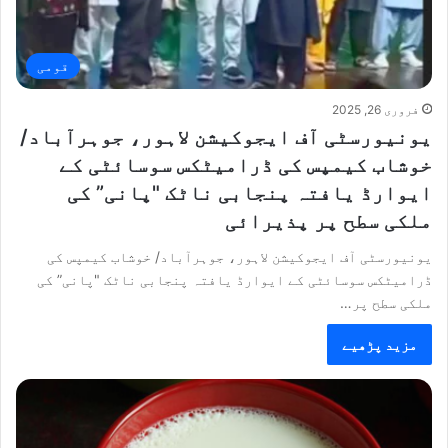
قومی
فروری 26, 2025
یونیورسٹی آف ایجوکیشن لاہور، جوہرآباد/
خوشاب کیمپس کی ڈرامیٹکس سوسائٹی کے
ایوارڈ یافتہ پنجابی ناٹک "پانی” کی
ملکی سطح پر پذیرائی
یونیورسٹی آف ایجوکیشن لاہور، جوہرآباد/ خوشاب کیمپس کی
ڈرامیٹکس سوسائٹی کے ایوارڈ یافتہ پنجابی ناٹک "پانی” کی
ملکی سطح پر…
مزید پڑھیے