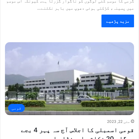
گرمی کا موسم کئی لوگوں کو ناگوار گزرتا ہے، کیونکہ اس موسم
میں پسینہ، کڑکتی ہوئی دھوپ میں باہر نکلنے…
مزید پڑھیے
قومی
مئی 22, 2023
قومی اسمبلی کا اجلاس آج سہ پہر 4 بجے
ہوگا، 20 نکاتی ایجنڈا جاری