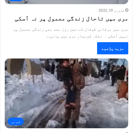
جنوری 10, 2022
مری میں تاحال زندگی معمول پر نہ آسکی
مری میں برفانی طوفان کے تین روز بعد بھی زندگی معمول پر
نہیں آسکی ۔ ملکہ کوہسار مری میں پانی…
مزید پڑھیے
قومی