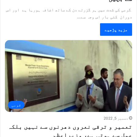
گرمی کی شدت میں ہر گزرتے دن کے ساتھ اضافہ ہورہا ہے اور اس
دوران کئی بار اس وجہ سے…
مزید پڑھیے
قومی
دسمبر 5, 2022
تعمیر و ترقی نعروں دھرنوں سے نہیں بلکہ
عمل سے ہوتی ہے، وزیراعظم