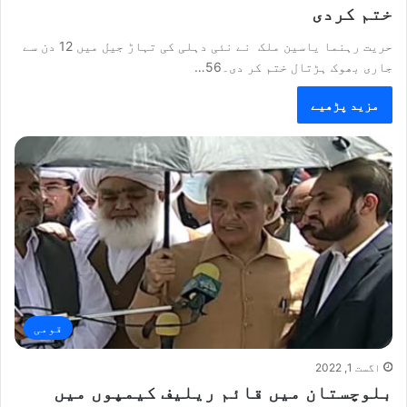
ختم کردی
حریت رہنما یاسین ملک نے نئی دہلی کی تہاڑ جیل میں 12 دن سے
جاری بھوک ہڑتال ختم کر دی۔56…
مزید پڑھیے
قومی
اگست 1, 2022
بلوچستان میں قائم ریلیف کیمپوں میں