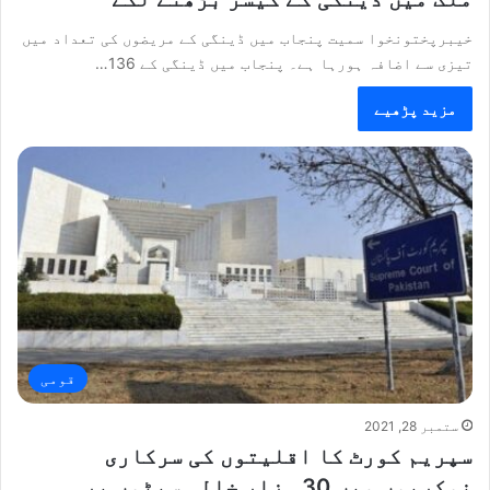
خیبرپختونخوا سمیت پنجاب میں ڈینگی کے مریضوں کی تعداد میں
تیزی سے اضافہ ہورہا ہے۔ پنجاب میں ڈینگی کے 136…
مزید پڑھیے
قومی
ستمبر 28, 2021
سپریم کورٹ کا اقلیتوں کی سرکاری
نوکریوں میں 30 ہزار خالی سیٹوں پر