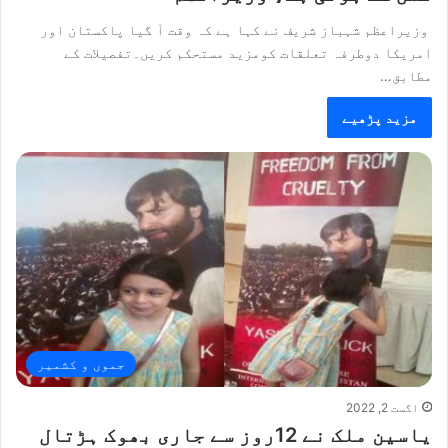
وزیراعظم شہباز شریف نے کہا ہے کہ وقت آ گیا پاکستان اور
امریکا دوطرفہ تعلقات کومزید مستحکم کریں۔تفصیلات کے
مطابق…
مزید پڑھیے
جموں و کشمیر
اگست 2, 2022
یاسین ملک نے 12روز سے جاری بھوک ہڑتال