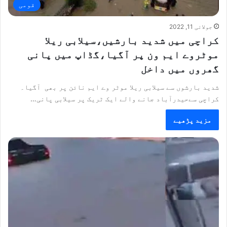
قومی
جولائی 11, 2022
کراچی میں شدید بارشیں،سیلابی ریلا
موٹروے ایم ون پر آگیا،گڈاپ میں پانی
گھروں میں داخل
شدید بارشوں سے سیلابی ریلا موٹر وے ایم نائن پر بھی آگیا۔
کراچی سےحیدرآباد جانے والے ایک ٹریک پر سیلابی پانی…
مزید پڑھیے