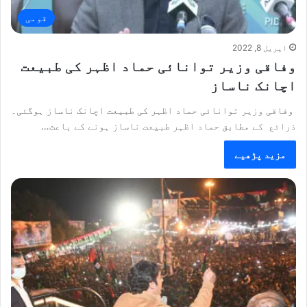
قومی
اپریل 8, 2022
وفاقی وزیر توانائی حماد اظہر کی طبیعت
اچانک ناساز
وفاقی وزیر توانائی حماد اظہر کی طبیعت اچانک ناساز ہوگئی۔
ذرائع کے مطابق حماد اظہر طبیعت ناساز ہونے کے باعث…
مزید پڑھیے