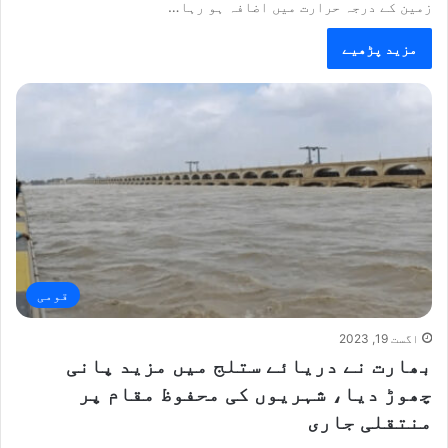
زمین کے درجہ حرارت میں اضافہ ہو رہا…
مزید پڑھیے
قومی
اگست 19, 2023
بھارت نے دریائے ستلج میں مزید پانی
چھوڑ دیا، شہریوں کی محفوظ مقام پر
منتقلی جاری