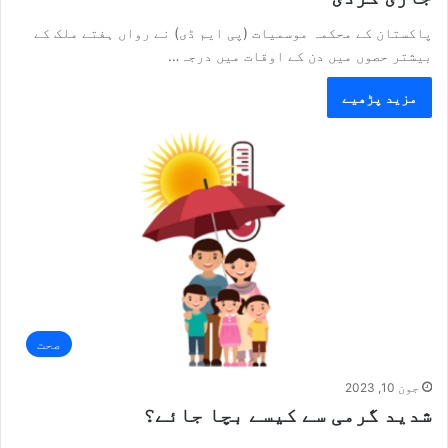
پاکستان کے محکمہ موسمیات (پی ایم ڈی) نے رواں ہفتے ملک کے
بیشتر حصوں میں دن کے اوقات میں درجہ…
مزید پڑھیے
صحت
جون 10, 2023
شدید گرمی سے کیسے بچا جائے؟