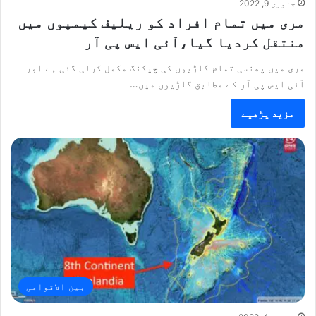
جنوری 9, 2022
مری میں تمام افراد کو ریلیف کیمپوں میں
منتقل کردیا گیا،آئی ایس پی آر
مری میں پھنسی تمام گاڑیوں کی چیکنگ مکمل کرلی گئی ہے اور
آئی ایس پی آر کے مطابق گاڑیوں میں…
مزید پڑھیے
بین الاقوامی