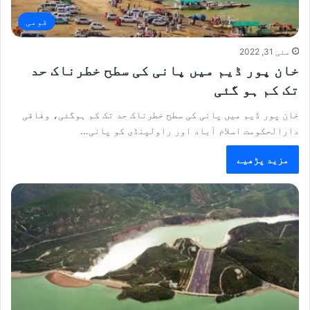
قومی
مئی 31, 2022
خان پور ڈیم میں پانی کی سطح خطرناک حد
تک کم ہو گئی
خان پور ڈیم میں پانی کی سطح خطرناک حد تک کم ہوگئی، وفاقی
دارالحکومت اسلام آباد اور راولپنڈی کو پانی…
مزید پڑھیے