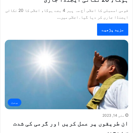
قومی اسمبلی کا اجلاس آج سہ پہر 4 بجے ہوگا، اجلاس کا 20 نکاتی
ایجنڈا جاری کر دیا گیا۔اجلاس میں…
مزید پڑھیے
صحت
مئی 14, 2023
ان طریقوں پر عمل کریں اور گرمی کی شدت
سے بچیں