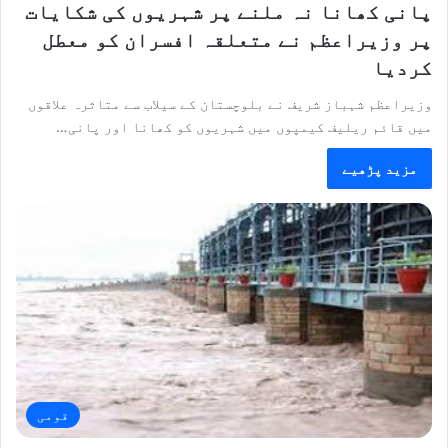
پانی کھانا نہ ملنے پر شہریوں کی شکایات
پر وزیراعظم نے متعلقہ افسران کو معطل
کردیا
وزیراعظم شہباز شریف نے بلوچستان کے سیلاب سے متاثرہ علاقوں
میں قائم ریلیف کیمپوں میں شہریوں کو کھانا اور پانی…
مزید پڑھیے
قومی