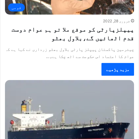
قومی
فروری 28, 2022
پیپلزپارٹی کو موقع ملا تو ہم عوام دوست
قدم اٹھائیں گے،بلاول بھٹو
چیئرمین پاکستان پیپلز پارٹی بلاول بھٹو زرداری نے کہا ہے کہ
عوام کا اعتماد اس حکومت سے اٹھ چکا ہے،…
مزید پڑھیے