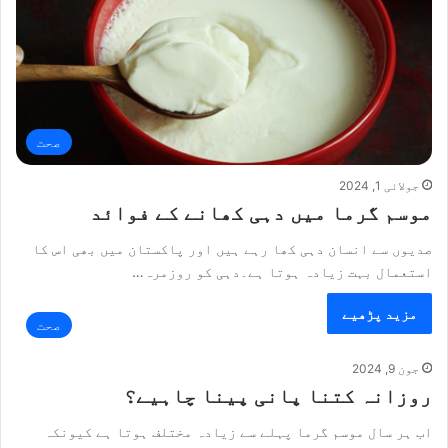
صحت
جولائی 1, 2024
موسم گرما میں دہی کھانے کے فوائد
صدیوں سے انسان دہی کھا رہے ہیں اور پاکستان میں بھی اس کا
استعمال بہت زیادہ ہوتا ہے۔دہی کو روزمرہ…
مزید پڑھیے
صحت
جون 9, 2024
روزانہ کتنا پانی پینا چاہیے؟
اب ہر سال موسم گرما پہلے سے زیادہ مختلف ہوتا ہے کیونکہ