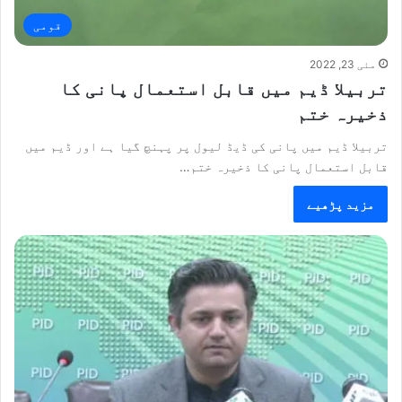
قومی
مئی 23, 2022
تربیلا ڈیم میں قابل استعمال پانی کا
ذخیرہ ختم
تربیلا ڈیم میں پانی کی ڈیڈ لیول پر پہنچ گیا ہے اور ڈیم میں
قابل استعمال پانی کا ذخیرہ ختم…
مزید پڑھیے