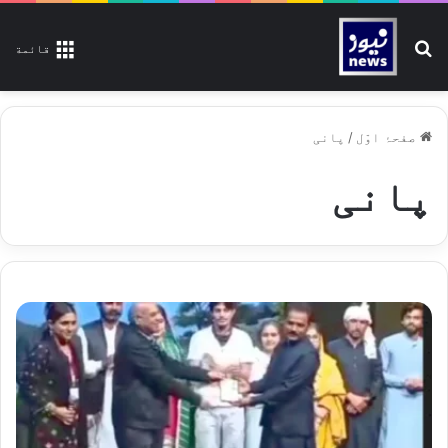
تلاش کیجیے
قائمة
صفحۂ اوّل
/
پانی
پانی