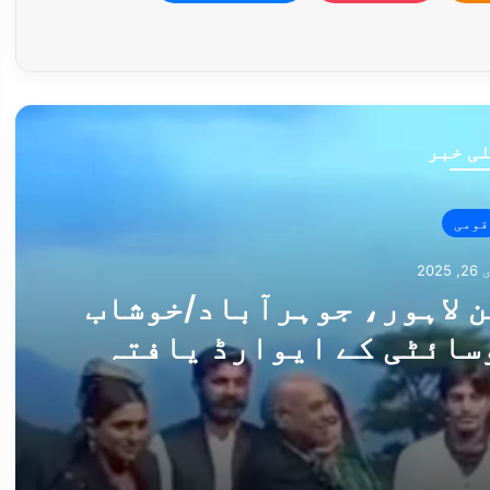
ی خبر
قومی
202
 لاہور، جوہرآباد/خوشاب
سائٹی کے ایوارڈ یافتہ
ی ملکی سطح پر پذیرائی