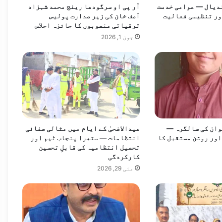
ندیال — عوامی خدمت
آر پی او سرگودھا رینج محمد شہزاد
ور تنظیمی فعالیت
آصف خان کی زیر صدارت پولیس
ترقیاتی منصوبوں کا جائزہ اجلاس
جون 1, 2026
د
وان کی سالگرہ —
عیدالاضحیٰ کے ایام میں مثالی صفائی
ور روشن مستقبل کا
انتظامات — ستھرا پنجاب ٹیم اور
تحصیل انتظامیہ کی قابلِ تحسین
کارکردگی
مئی 29, 2026