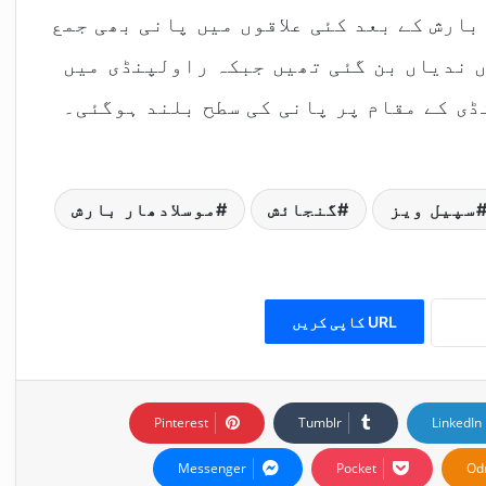
 بارش کے بعد کئی علاقوں میں پانی بھی جمع
ں ندیاں بن گئی تھیں جبکہ راولپنڈی میں
ڈی کے مقام پر پانی کی سطح بلند ہوگئی۔
سپیل ویز
گنجائش
موسلادھار بارش
URL کاپی کریں
Pinterest
Tumblr
LinkedIn
Messenger
Pocket
Od