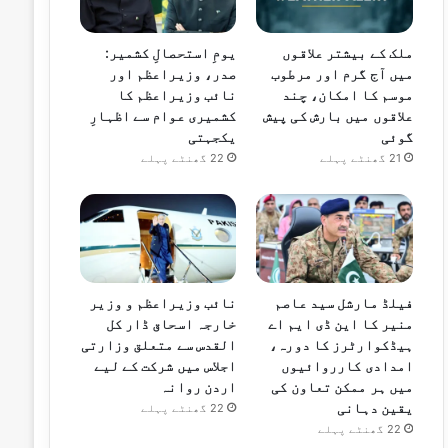
ملک کے بیشتر علاقوں
یومِ استحصالِ کشمیر:
میں آج گرم اور مرطوب
صدر، وزیراعظم اور
موسم کا امکان، چند
نائب وزیراعظم کا
علاقوں میں بارش کی پیش
کشمیری عوام سے اظہارِ
گوئی
یکجہتی
21 گھنٹے پہلے
22 گھنٹے پہلے
فیلڈ مارشل سید عاصم
نائب وزیراعظم و وزیر
منیر کا این ڈی ایم اے
خارجہ اسحاق ڈار کل
ہیڈکوارٹرز کا دورہ،
القدس سے متعلق وزارتی
امدادی کارروائیوں
اجلاس میں شرکت کے لیے
میں ہر ممکن تعاون کی
اردن روانہ
یقین دہانی
22 گھنٹے پہلے
22 گھنٹے پہلے