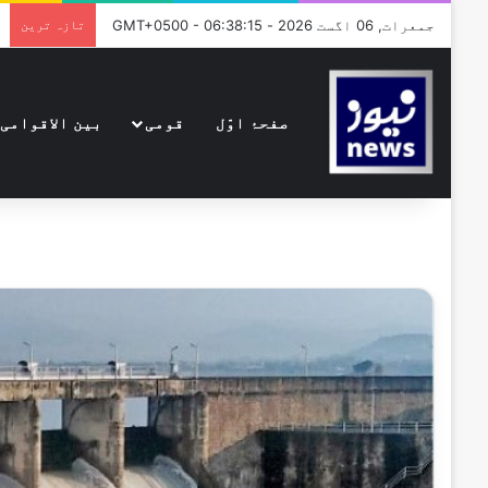
جمعرات, 06 اگست 2026 - GMT+0500 - 06:38:15
تازہ ترین
صفحۂ اوّل
قومی
بین الاقوامی