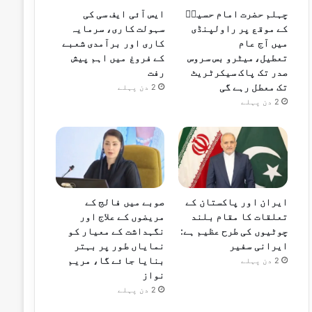
چہلم حضرت امام حسینؓ
ایس آئی ایف سی کی
کے موقع پر راولپنڈی
سہولت کاری، سرمایہ
میں آج عام
کاری اور برآمدی شعبے
تعطیل،میٹرو بس سروس
کے فروغ میں اہم پیش
صدر تک پاک سیکرٹریٹ
رفت
تک معطل رہے گی
2 دن پہلے
2 دن پہلے
صوبے میں فالج کے
ایران اور پاکستان کے
مریضوں کے علاج اور
تعلقات کا مقام بلند
نگہداشت کے معیار کو
چوٹیوں کی طرح عظیم ہے:
نمایاں طور پر بہتر
ایرانی سفیر
بنایا جائے گا، مریم
2 دن پہلے
نواز
2 دن پہلے