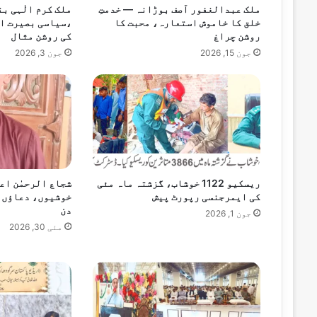
ملک عبدالغفور آصف بوڑانہ — خدمتِ
ملک کرم الٰہی ب
خلق کا خاموش استعارہ، محبت کا
،سیاسی بصیرت ا
روشن چراغ
کی روشن مثال
جون 15, 2026
جون 3, 2026
ستمبر 28, 2024
راولپنڈی میں پی ٹی آئی کا احتجاج، دفعہ 144 نافذ،تمام داخلی و خارجی راستہ بن
ریسکیو 1122 خوشاب، گزشتہ ماہ مئی
شجاع الرحمٰن اع
کی ایمرجنسی رپورٹ پیش
خوشیوں، دعاؤں ا
دن
جون 1, 2026
مئی 30, 2026