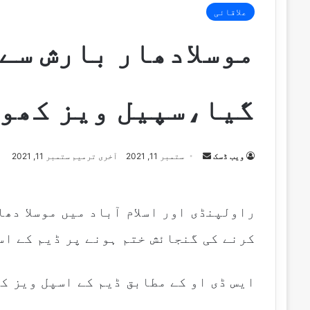
علاقائی
موسلادھار بارش سے 
گیا،سپیل ویز کھول
Send
ویب ڈسک
ستمبر 11, 2021
آخری ترمیم ستمبر 11, 2021
an
email
راولپنڈی اور اسلام آباد میں موسلا دھ
کرنے کی گنجائش ختم ہونے پر ڈیم کے اس
ایس ڈی او کے مطابق ڈیم کے اسپل ویز ک