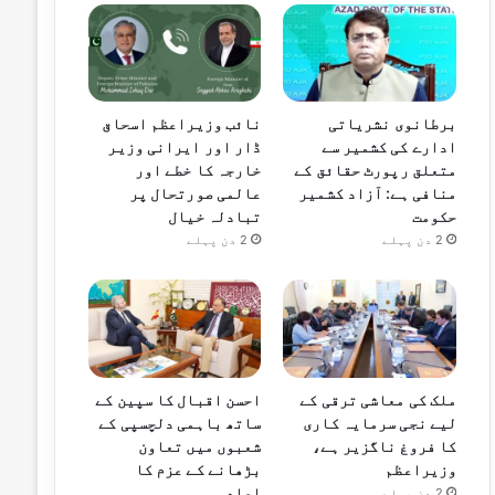
برطانوی نشریاتی
نائب وزیراعظم اسحاق
ادارے کی کشمیر سے
ڈار اور ایرانی وزیر
متعلق رپورٹ حقائق کے
خارجہ کا خطے اور
منافی ہے: آزاد کشمیر
عالمی صورتحال پر
حکومت
تبادلہ خیال
2 دن پہلے
2 دن پہلے
ملک کی معاشی ترقی کے
احسن اقبال کا سپین کے
لیے نجی سرمایہ کاری
ساتھ باہمی دلچسپی کے
کا فروغ ناگزیر ہے،
شعبوں میں تعاون
وزیراعظم
بڑھانے کے عزم کا
اعادہ
2 دن پہلے