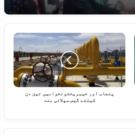
یونیورسٹی آف ایجوکیشن لاہور، جوہرآباد/خوشاب کیمپس کی ڈرامیٹکس سوسائٹی کے ایوارڈ یافتہ پنجابی ناٹک "پانی” کی ملکی سطح پر پذیرائی
ار تعینات ہوں گے
پنجاب
اور
خیبرپختونخوامیں
تین
دن
کیلئے
یاں ہوئیں، عمر ایوب
گیس
سپلائی
بند
پنجاب اور خیبرپختونخوامیں تین دن
کیلئے گیس سپلائی بند
علقات مزید مضبوط بنانے کے عزم کا اعادہ
ی ٹیم کا اعلان