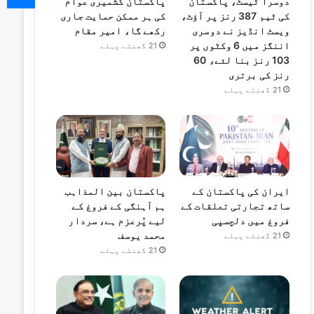
دوسرا ٹیسٹ، پاکستان
پاکستان کشمیری عوام
کی ٹیم 387 رنز پر آؤٹ،
کی ہر ممکن حمایت جاری
ویسٹ انڈیز نے دوسری
رکھے گا، امیر مقام
اننگز میں 6 وکٹوں پر
21 گھنٹے پہلے
103 رنز بنا لئے، 60
رنز کی برتری
21 گھنٹے پہلے
ایران کی پاکستان کے
پاکستان بین المذاہب
ساتھ تجارتی تعلقات کے
ہم آہنگی کے فروغ کے
فروغ میں دلچسپی
لیے پُرعزم ہے، سردار
محمد یوسف
21 گھنٹے پہلے
21 گھنٹے پہلے