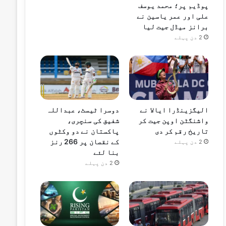
پوڈیم پر؛ محمد یوسف
علی اور عمر یاسین نے
برانز میڈل جیت لیا
2 دن پہلے
الیگزینڈرا ایالا نے
دوسرا ٹیسٹ، عبداللہ
واشنگٹن اوپن جیت کر
شفیق کی سنچری،
تاریخ رقم کر دی
پاکستان نے دو وکٹوں
کے نقصان پر 266 رنز
2 دن پہلے
بنا لئے
2 دن پہلے