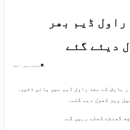
راول ڈیم بھر
 دیئے گئے
پڑھنے میں ۱ منٹ
ار بارش کے بعد راول ڈیم میں پانی ذخیرہ
پل ویز کھول دیے گئے۔
چھ گھنٹے کھلے رہیں گے۔