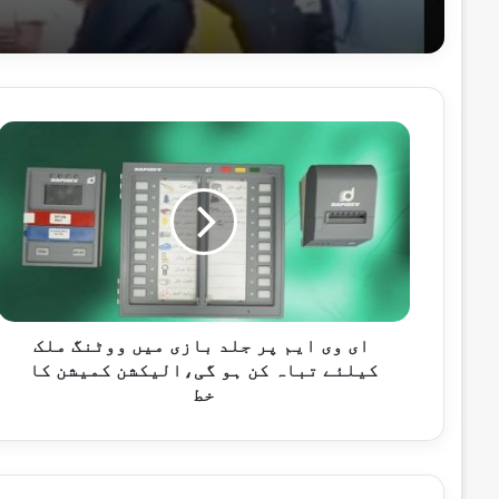
فروری 12, 2025
چیمپئنزٹرافی میچز کی سیکورٹی پر پنجاب پولیس کے 2 ہزار اہلک
ای
وی
ایم
پر
جلد
اکتوبر 30, 2024
بازی
عمران خان کو جیل کا کھانا کھانے سے الٹ
میں
ووٹنگ
ملک
کیلئے
ای وی ایم پر جلد بازی میں ووٹنگ ملک
اکتوبر 29, 2024
تباہ
کیلئے تباہ کن ہو گی،الیکشن کمیشن کا
آرمی چیف کا روس کے ساتھ روایتی دفاعی ت
کن
خط
ہو
گی،الیکشن
کمیشن
اکتوبر 23, 2024
کا
انگلینڈ کیخلاف تیسرے ٹیسٹ میچ کیلئے قوم