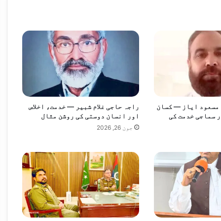
 ملاقاتوں پر پابندی میں مزید توسیع
 مسعود ایاز — کسان
راجہ حاجی غلام شبیر — خدمت، اخلاص
روز کی توسیع
 سماجی خدمت کی
اور انسان دوستی کی روشن مثال
جون 26, 2026
نخوا کیخلاف دہشتگردی کا مقدمہ درج