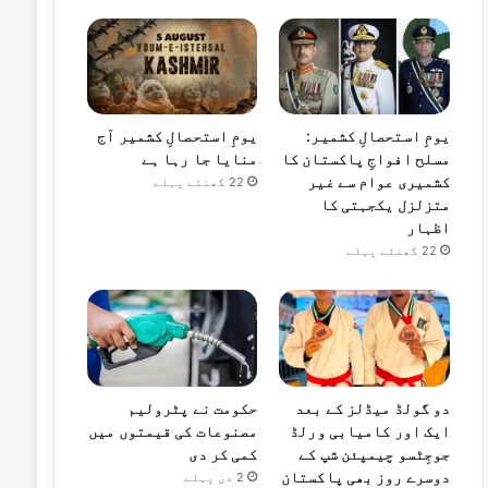
یومِ استحصالِ کشمیر:
یومِ استحصالِ کشمیر آج
مسلح افواجِ پاکستان کا
منایا جا رہا ہے
کشمیری عوام سے غیر
22 گھنٹے پہلے
متزلزل یکجہتی کا
اظہار
22 گھنٹے پہلے
دو گولڈ میڈلز کے بعد
حکومت نے پٹرولیم
ایک اور کامیابی ورلڈ
مصنوعات کی قیمتوں میں
جوجِٹسو چیمپئن شپ کے
کمی کر دی
دوسرے روز بھی پاکستان
2 دن پہلے