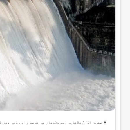
صفحۂ اوّل
/
علاقائی
/
موسلادھار بارش سے راول ڈیم بھر گ