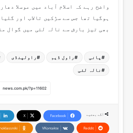
واضح رہے کہ اسلام آباد میں موسلا دھار
ہوگیا تھا جس سے سڑکیں تالاب اور گلیا
بھی تیز بارش سے نالہ لئی میں گوال من
پانی
راول ڈیم
راولپنڈی
نالہ لئی
آگے بھجیے
X
Facebook
noklassniki
VKontakte
Reddit