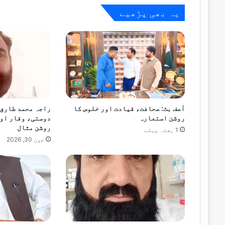
خط
یہ بھی پڑھیے
اکتوبر 21, 2024
اڈیالہ جیل میں سیاسی سمیت عام قیدیوں سے
اکتوبر 19, 2024
آصف بٹ: صحافت، قیادت اور خلوص کا
راجہ محمد طارق
اڈیالہ جیل میں قیدیوں سے ملاقاتوں پر پابندی میں 2 
روشن استعارہ
دوستی، وقار اور
روشن مثال
1 ہفتہ پہلے
جون 30, 2026
ستمبر 30, 2024
بانی پی ٹی آئی اور وزیر اعلیٰ خیبرپختو
ستمبر 28, 2024
راولپنڈی، جہلم اور اٹک میں دفعہ 144 نافذ کرنے کا اقدام لاہور ہائیکورٹ میں چیلنج