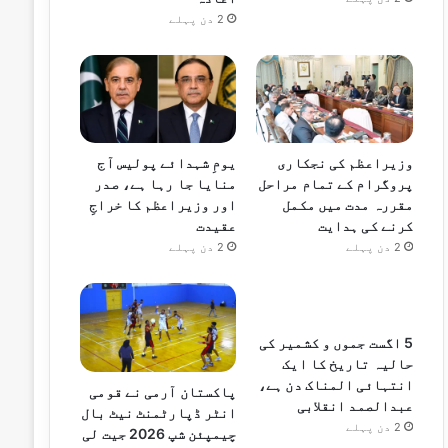
2 دن پہلے
وزیراعظم کی نجکاری
یومِ شہدائے پولیس آج
پروگرام کے تمام مراحل
منایا جا رہا ہے، صدر
مقررہ مدت میں مکمل
اور وزیراعظم کا خراجِ
کرنے کی ہدایت
عقیدت
2 دن پہلے
2 دن پہلے
5 اگست جموں و کشمیر کی
حالیہ تاریخ کا ایک
انتہائی المناک دن ہے،
پاکستان آرمی نے قومی
عبدالصمد انقلابی
انٹر ڈپارٹمنٹ نیٹ بال
2 دن پہلے
چیمپئن شپ 2026 جیت لی