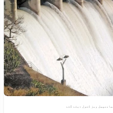
یا،سپیل ویز کھول دیئے گئے