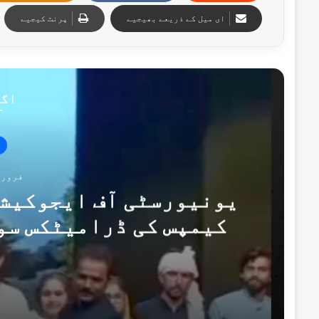
ای میل کے ذریعے بھیجیے
پرنٹ کیجیے
اگل
فروری 26, 5
یونیورسٹی آف ایجوکیشن
کیمپس کی ڈرامیٹکس سو
پنجابی ناٹک "پانی” ک
فروری 26, 2025