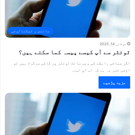
سائنس و ٹیکنالوجی
جولائی 14, 2023
ٹوئٹر سے آپ کیسے پیسہ کما سکتے ہیں؟
اگر سماجی رابطے کی ویب سائٹ ٹوئٹر پر کافی سرگرم ہیں تو
اچھی خبر یہ ہے کہ اب آپ اس…
مزید پڑھیے