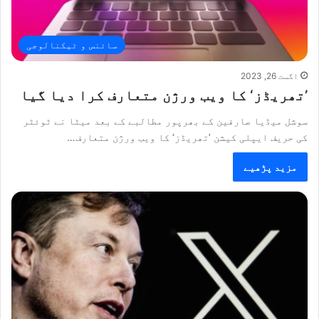
سائنس و ٹیکنالوجی
اگست 26, 2023
’تھریڈز‘ کا ویب ورژن متعارف کرا دیا گیا
سوشل میڈیا صارفین کے بھرپور مطالبے کے بعد میٹا نے ٹوئٹر
کی حریف ایپلی کیشن ’تھریڈز‘ کا ویب ورژن متعارف…
مزید پڑھیے