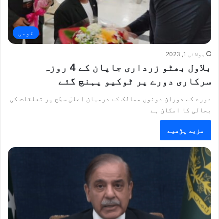
قومی
جولائی 1, 2023
بلاول بھٹو زرداری جاپان کے 4 روزہ
سرکاری دورے پر ٹوکیو پہنچ گئے
دورے کے دوران دونوں ممالک کے درمیان اعلیٰ سطح پر تعلقات کی
بحالی کا امکان ہے
مزید پڑھیے