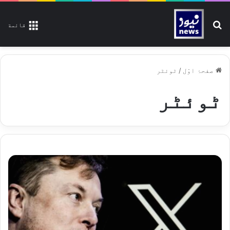
تلاش کیجیے
قائمة
صفحۂ اوّل
/
ٹوئٹر
ٹوئٹر