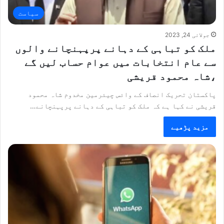
سیاست
جولائی 24, 2023
ملک کو تباہی کے دہانے پرپہنچانے والوں
سے عام انتخابات میں عوام حساب لیں گے
،شاہ محمود قریشی
پاکستان تحریک انصاف کے وائس چیئرمین مخدوم شاہ محمود
قریشی نے کہا ہے کہ ملک کو تباہی کے دہانے پرپہنچانے…
مزید پڑھیے