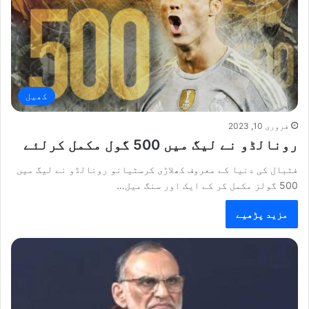
کھیل
فروری 10, 2023
رونالڈو نے لیگ میں 500 گول مکمل کرلئے
فٹبال کی دنیا کے معروف کھلاڑی کرسٹیانو رونالڈو نے لیگ میں
500 گولز مکمل کر کے ایک اور سنگ ميل…
مزید پڑھیے