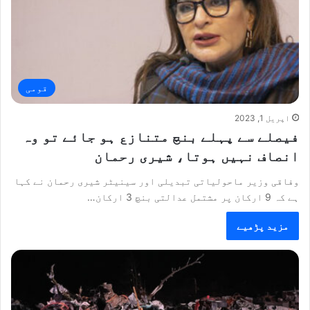
قومی
اپریل 1, 2023
فیصلے سے پہلے بنچ متنازع ہو جائے تو وہ
انصاف نہیں ہوتا، شیری رحمان
وفاقی وزیر ماحولیاتی تبدیلی اور سینیٹر شیری رحمان نے کہا
ہے کہ 9 ارکان پر مشتمل عدالتی بنچ 3 ارکان…
مزید پڑھیے