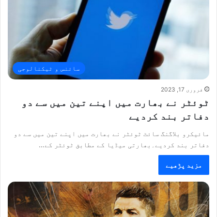
سائنس و ٹیکنالوجی
فروری 17, 2023
ٹوئٹر نے بھارت میں اپنے تین میں سے دو
دفاتر بند کردیے
مائیکرو بلاگنگ سائٹ ٹوئٹر نے بھارت میں اپنے تین میں سے دو
دفاتر بند کردیے۔بھارتی میڈیا کے مطابق ٹوئٹر کے…
مزید پڑھیے