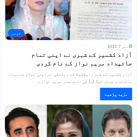
قومی
مئی 7, 2023
آزاد کشمیر کے شہری نے اپنی تمام
جائیداد مریم نواز کے نام کردی
آزاد کشمیر کے شہر راولاکوٹ کے رہائشی نے اپنی تمام جائیداد
پاکستان مسلم لیگ (ن) کی نائب صدر مریم نواز…
مزید پڑھیے