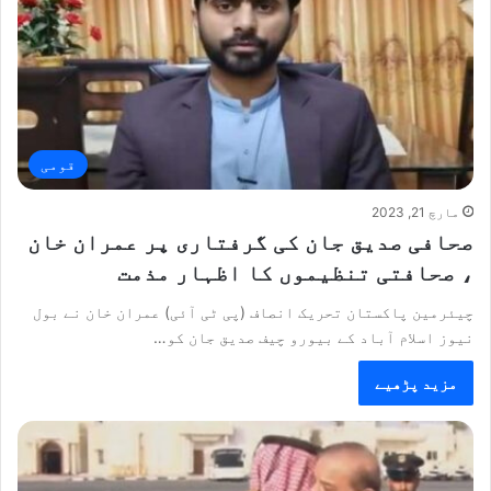
قومی
مارچ 21, 2023
صحافی صدیق جان کی گرفتاری پر عمران خان
، صحافتی تنظیموں کا اظہار مذمت
چیئرمین پاکستان تحریک انصاف (پی ٹی آئی) عمران خان نے بول
نیوز اسلام آباد کے بیورو چیف صدیق جان کو…
مزید پڑھیے