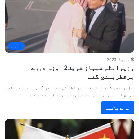
قومی
مارچ 5, 2023
وزیراعظم شہباز شریف2 روزہ دورے
پرقطرپہنچ گئے
وزیراعظم شہباز شریف امیر قطر کی دعوت پر 2 روزہ دورے پرقطر
پہنچ گئے ۔وزیراعظم محمد شہباز شریف اپنے دورے…
مزید پڑھیے