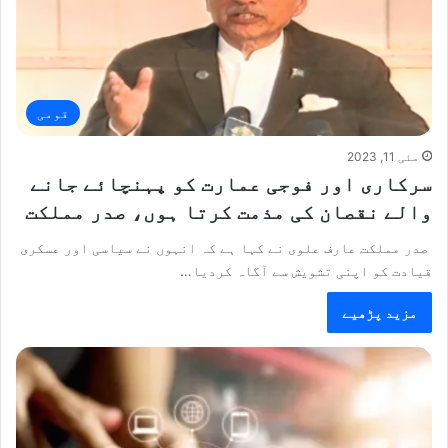
قومی
مئی 11, 2023
سرکاری اور فوجی عمارت کو پہنچائے جانے
والے نقصان کی مذمت کرتا ہوں، صدر مملکت
صدر مملکت عارف علوی نے کہا ہے کہ انہوں نے سیاسی اور عسکری
قیادت کو اپنی تشویش سے آگاہ کردیا…
مزید پڑھیے