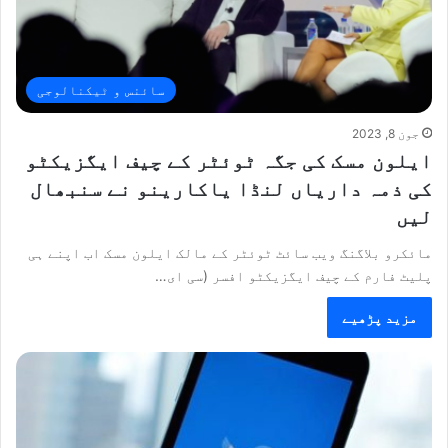
سائنس و ٹیکنالوجی
جون 8, 2023
ایلون مسک کی جگہ ٹوئٹر کے چیف ایگزیکٹو
کی ذمہ داریاں لنڈا یاکارینو نے سنبھال
لیں
مائکرو بلاگنگ ویب سائٹ ٹوئٹر کے مالک ایلون مسک اب اپنے ہی
پلیٹ فارم کے چیف ایگزیکٹو افسر (سی ای…
مزید پڑھیے