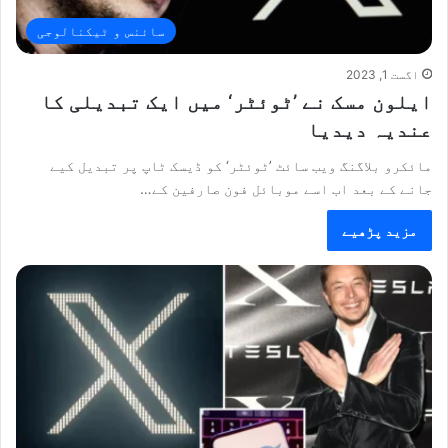
سائنس و ٹیکنالوجی
اگست 1, 2023
ایلون مسک نے ’ٹوئٹر‘ میں ایک تبدیلی کا
عندیہ دیدیا
مائکرو بلاگنگ ویب سائٹ ’ٹوئٹر‘ کو ڈیسک ٹاپ پر تبدیل کیے
جانے کے بعد اب اسے موبائل فون صارفین کے…
مزید پڑھیے