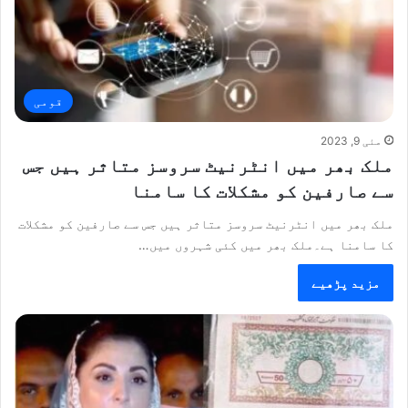
قومی
مئی 9, 2023
ملک بھر میں انٹرنیٹ سروسز متاثر ہیں جس
سے صارفین کو مشکلات کا سامنا
ملک بھر میں انٹرنیٹ سروسز متاثر ہیں جس سے صارفین کو مشکلات
کا سامنا ہے۔ملک بھر میں کئی شہروں میں…
مزید پڑھیے