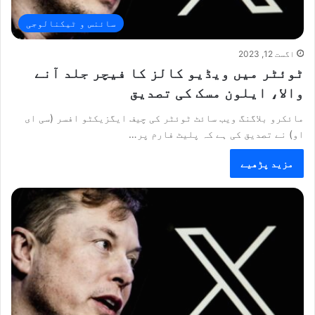
سائنس و ٹیکنالوجی
اگست 12, 2023
ٹوئٹر میں ویڈیو کالز کا فیچر جلد آنے
والا، ایلون مسک کی تصدیق
مائکرو بلاگنگ ویب سائٹ ٹوئٹر کی چیف ایگزیکٹو افسر (سی ای
او) نے تصدیق کی ہے کہ پلیٹ فارم پر…
مزید پڑھیے