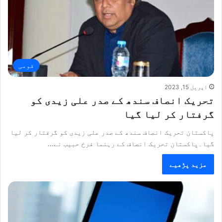
قومی
اپریل 15, 2023
تحریک انصاف سندھ کے صدر علی زیدی کو
گرفتار کر لیا گیا
پاکستان تحریک انصاف سندھ کے صدر علی زیدی کو گرفتار کر لیا
گیا۔پاکستان تحریک انصاف کے رہنما فرخ حبیب نے…
مزید پڑھیے