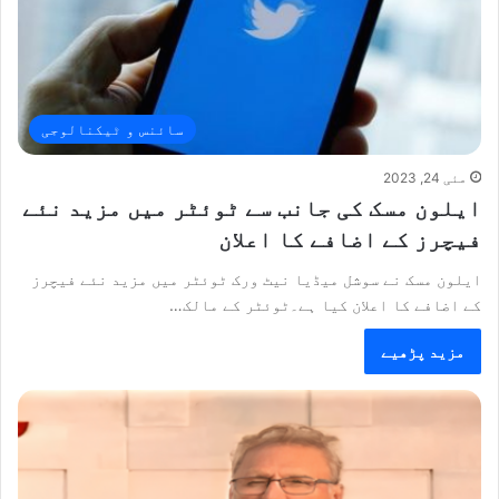
سائنس و ٹیکنالوجی
مئی 24, 2023
ایلون مسک کی جانب سے ٹوئٹر میں مزید نئے
فیچرز کے اضافے کا اعلان
ایلون مسک نے سوشل میڈیا نیٹ ورک ٹوئٹر میں مزید نئے فیچرز
کے اضافے کا اعلان کیا ہے۔ٹوئٹر کے مالک…
مزید پڑھیے