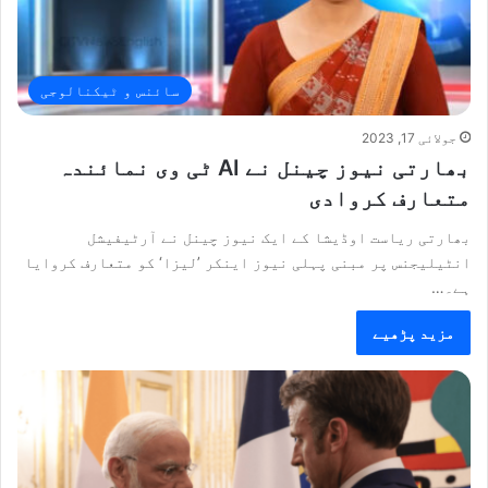
سائنس و ٹیکنالوجی
جولائی 17, 2023
بھارتی نیوز چینل نے AI ٹی وی نمائندہ
متعارف کروادی
بھارتی ریاست اوڈیشا کے ایک نیوز چینل نے آرٹیفیشل
انٹیلیجنس پر مبنی پہلی نیوز اینکر ’لیزا‘ کو متعارف کروایا
ہے۔…
مزید پڑھیے