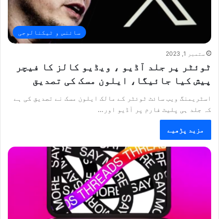
سائنس و ٹیکنالوجی
ستمبر 1, 2023
ٹوئٹر پر جلد آڈیو ، ویڈیو کالز کا فیچر
پیش کیا جائیگا، ایلون مسک کی تصدیق
اسٹریمنگ ویب سائٹ ٹوئٹر کے مالک ایلون مسک نے تصدیق کی ہے
کہ جلد ہی پلیٹ فارم پر آڈیو اور…
مزید پڑھیے