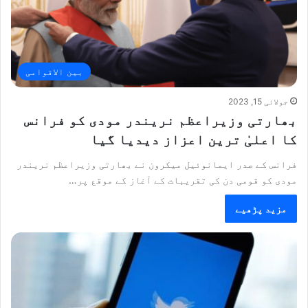
بین الاقوامی
جولائی 15, 2023
بھارتی وزیراعظم نریندر مودی کو فرانس
کا اعلیٰ ترین اعزاز دیدیا گیا
فرانس کے صدر ایمانوئیل میکرون نے بھارتی وزیراعظم نریندر
مودی کو قومی دن کی تقریبات کے آغاز کے موقع پر…
مزید پڑھیے