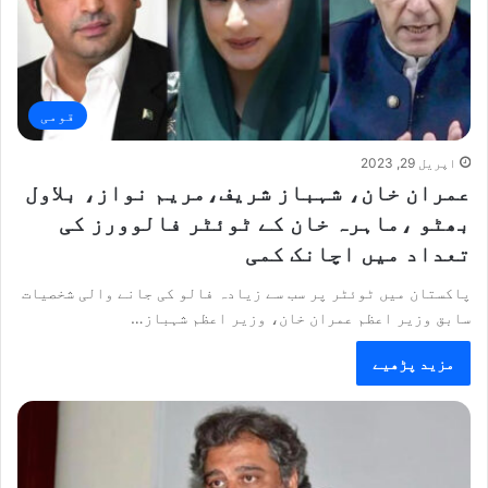
قومی
اپریل 29, 2023
عمران خان، شہباز شریف،مریم نواز، بلاول
بھٹو ،ماہرہ خان کے ٹوئٹر فالوورز کی
تعداد میں اچانک کمی
پاکستان میں ٹوئٹر پر سب سے زیادہ فالو کی جانے والی شخصیات
سابق وزیر اعظم عمران خان، وزیر اعظم شہباز…
مزید پڑھیے