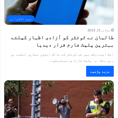
بین الاقوامی
جولائی 12, 2023
طالبان نے ٹوئٹر کو آزادی اظہار کیلئے
بہترین پلیٹ فارم قرار دیدیا
ایک ایسے وقت میں جب ٹوئٹر کے مالک ایلون مسک پر تنقید ہو
رہی ہےکہ وہ پلیٹ فارم پر سینسرشپ…
مزید پڑھیے