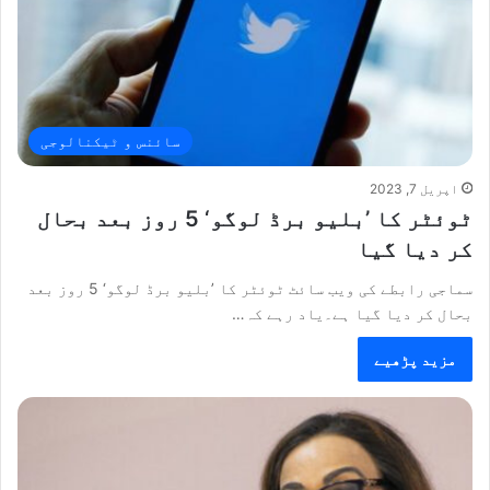
سائنس و ٹیکنالوجی
اپریل 7, 2023
ٹوئٹر کا ’بلیو برڈ لوگو‘ 5 روز بعد بحال
کر دیا گیا
سماجی رابطے کی ویب سائٹ ٹوئٹر کا ’بلیو برڈ لوگو‘ 5 روز بعد
بحال کر دیا گیا ہے۔یاد رہے کہ…
مزید پڑھیے