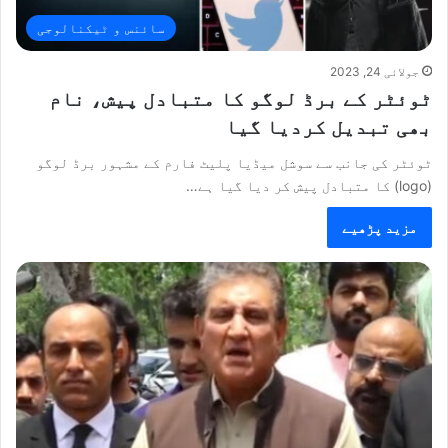
سائنس و ٹیکنالوجی
جولائی 24, 2023
ٹوئٹر کے برڈ لوگو کا متبادل پیش، نام
بھی تبدیل کردیا گیا
ٹوئٹر کی جانب سے سوشل میڈیا پلیٹ فارم کے مشہور برڈ لوگو
(logo) کا متبادل پیش کر دیا گیا ہے…
مزید پڑھیے