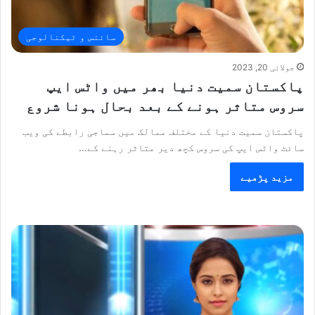
سائنس و ٹیکنالوجی
جولائی 20, 2023
پاکستان سمیت دنیا بھر میں واٹس ایپ
سروس متاثر ہونے کے بعد بحال ہونا شروع
پاکستان سمیت دنیا کے مختلف ممالک میں سماجی رابطے کی ویب
سائٹ واٹس ایپ کی سروس کچھ دیر متاثر رہنے کے…
مزید پڑھیے