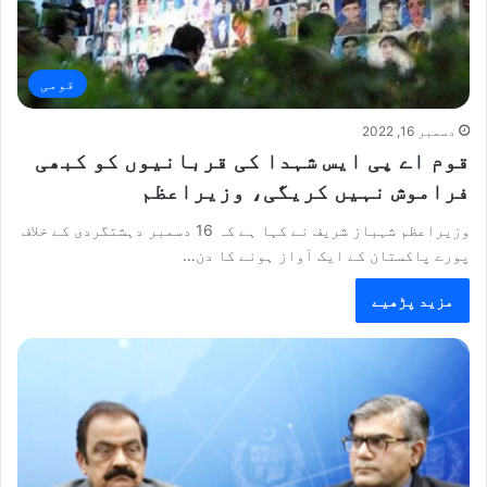
قومی
دسمبر 16, 2022
قوم اے پی ایس شہدا کی قربانیوں کو کبھی
فراموش نہیں کریگی، وزیراعظم
وزیراعظم شہباز شریف نے کہا ہے کہ 16 دسمبر دہشتگردی کے خلاف
پورے پاکستان کے ایک آواز ہونے کا دن…
مزید پڑھیے