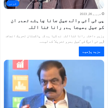
قومی
فروری 26, 2023
پی ٹی آئی والے جیل جانا چاہتے تھے، ان
کو جیل بھیجا ہے، رانا ثنا اللہ
وزیر داخلہ رانا ثنااللہ نے کہا ہے کہ پاکستان تحریک انصاف
(پی ٹی آئی) کی ’جیل بھرو تحریک‘ کے لیے…
مزید پڑھیے