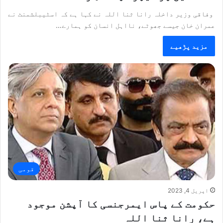
وفاقی وزیر داخلہ رانا ثنا اللہ نے کہا ہے کہ اسٹیبلشمنٹ نے
عمران خان جیسے جھوٹے، نااہل انسان کو ہمارے…
مزید پڑھیے
قومی
اپریل 4, 2023
حکومت کے پاس ایمرجنسی کا آپشن موجود
ہے، رانا ثنا اللہ