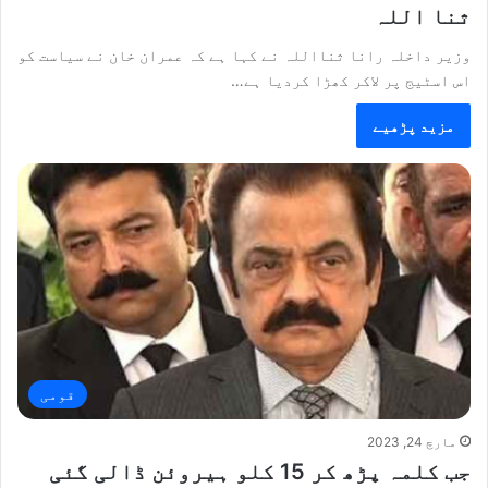
ثنا اللہ
وزیر داخلہ رانا ثنااللہ نے کہا ہے کہ عمران خان نے سیاست کو
اس اسٹیج پر لاکر کھڑا کردیا ہے…
مزید پڑھیے
قومی
مارچ 24, 2023
جب کلمہ پڑھ کر 15 کلو ہیروئن ڈالی گئی