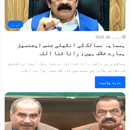
قومی
جنوری 30, 2023
ہمسایہ ممالک کی انٹیلی جنس ایجنسیز
ہمارے خلاف ہیں، رانا ثنا اللہ
وفاقی وزیر داخلہ رانا ثنااللہ نے کہا ہےکہ ابتدائی تفتیش
کے مطابق پشاور کی مسجدمیں خود کش حملہ ہوا ہے۔ایک…
مزید پڑھیے