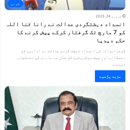
قومی
فروری 24, 2023
انسداد دہشتگردی عدالت نے رانا ثنا اللہ
کو 7 مارچ تک گرفتار کرکے پیش کرنے کا
حکم دیدیا
گوجرانوالہ کی انسداد دہشت گردی عدالت نے اداروں کو
دھمکانے اور چیف سیکریٹری کو جان سے مارنے کی دھمکیاں
دینے…
مزید پڑھیے