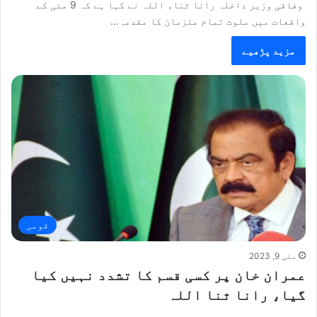
وفاقی وزیر داخلہ رانا ثناء اللہ نے کہا ہے کہ 9 مئی کے
واقعات میں ملوث تمام ملزمان کا مقدمہ…
مزید پڑھیے
قومی
مئی 9, 2023
عمران خان پر کسی قسم کا تشدد نہیں کیا
گیا، رانا ثنا اللہ