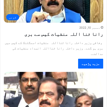
قومی
دسمبر 10, 2022
رانا ثنا اللہ منشیات کیس سے بری
وفاقی وزیر داخلہ رانا ثنااللہ منشیات اسمگلنگ کے کیس میں
بری ہو گئے۔ وزیر داخلہ رانا ثنااللہ انسداد منشیات کی
عدالت…
مزید پڑھیے