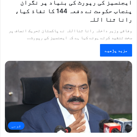
ایجنسیز کی رپورٹ کی بنیاد پر نگران
پنجاب حکومت نے دفعہ 144 کا نفاذ کیا،
رانا ثنا اللہ
وفاقی وزیر داخلہ رانا ثنااللہ نے پاکستان تحریک انصاف پر
سخت تنقید کرتے ہوئے کہا ہے کہ ایجنسیز کی رپورٹ…
مزید پڑھیے
قومی