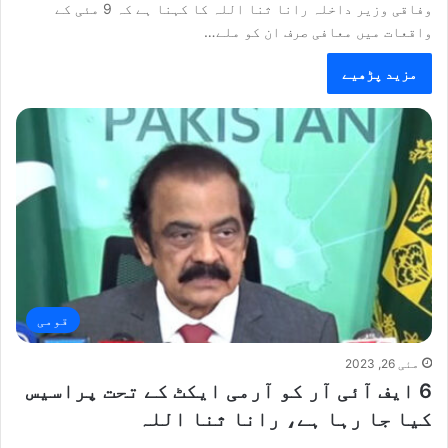
وفاقی وزیر داخلہ رانا ثنا اللہ کا کہنا ہے کہ 9 مئی کے
واقعات میں معافی صرف ان کو ملے…
مزید پڑھیے
قومی
مئی 26, 2023
6 ایف آئی آر کو آرمی ایکٹ کے تحت پراسیس
کیا جا رہا ہے، رانا ثنا اللہ