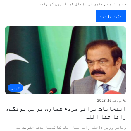
کے بہادر سپوتوں کی لازوال قربانیوں کو یاد…
مزید پڑھیے
قومی
جولائی 16, 2023
انتخابات پرانی مردم شماری پر ہی ہونگے،
رانا ثنا اللہ
وفاقی وزیر داخلہ رانا ثنا اللہ کا کہنا ہےکہ حکومت نے