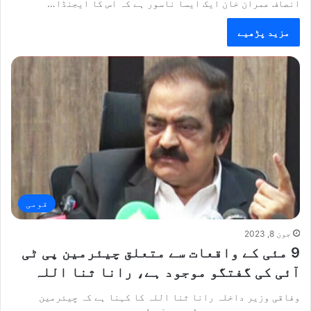
انصاف عمران خان ایک ایسا ناسور ہے کہ اس کا ایجنڈا…
مزید پڑھیے
قومی
جون 8, 2023
9 مئی کے واقعات سے متعلق چیئرمین پی ٹی
آئی کی گفتگو موجود ہے، رانا ثنا اللہ
وفاقی وزیر داخلہ رانا ثنا اللہ کا کہنا ہے کہ چیئرمین