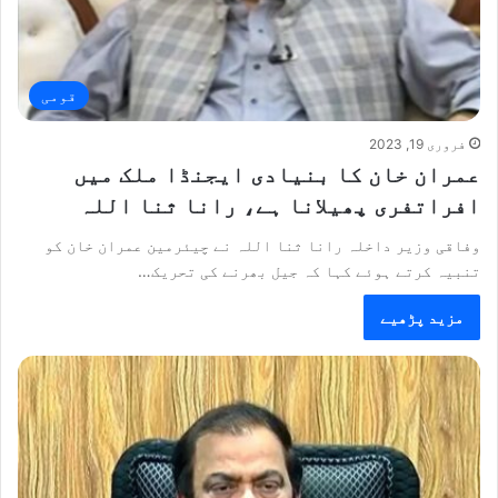
قومی
فروری 19, 2023
عمران خان کا بنیادی ایجنڈا ملک میں
افراتفری پھیلانا ہے، رانا ثنا اللہ
وفاقی وزیر داخلہ رانا ثنا اللہ نے چیئرمین عمران خان کو
تنبیہ کرتے ہوئے کہا کہ جیل بھرنے کی تحریک…
مزید پڑھیے