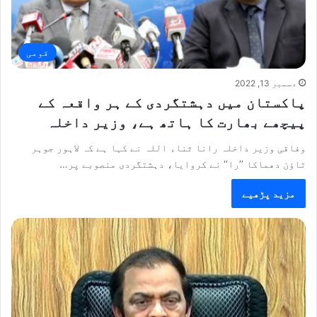
قومی
دسمبر 13, 2022
پاکستان میں دہشتگردی کے ہر واقعہ کے
پیچھے بھارت کا ہاتھ ہے، وزیر داخلہ
وفاقی وزیر داخلہ رانا ثناء اللہ نے کہا ہے کہ لاہور جوہر
ٹاؤن دھماکا ’’را‘‘ نے کروایا، دہشتگردی منصوبے پر…
مزید پڑھیے