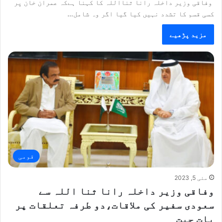
وفاقی وزیر داخلہ رانا ثنااللہ کا کہنا ہےکہ عمران خان پر
کسی قسم کا تشدد نہیں کیا گیا اگر وہ شامل…
مزید پڑھیے
قومی
مئی 5, 2023
وفاقی وزیر داخلہ رانا ثنا اللہ سے
سعودی سفیر کی ملاقات،دو طرفہ تعلقات پر
بات چیت