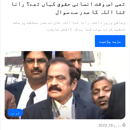
تھی اس وقت انسانی حقوق کہاں تھے؟ رانا
ثنا اللہ کا صدر سے سوال
وفاقی وزیر داخلہ رانا ثنا اللہ خان نے صدر مملکت پر سخت
تنقید کرتے ہوئے کہا ہے کہ ڈاکٹر عارف…
مزید پڑھیے
قومی
مارچ 19, 2023