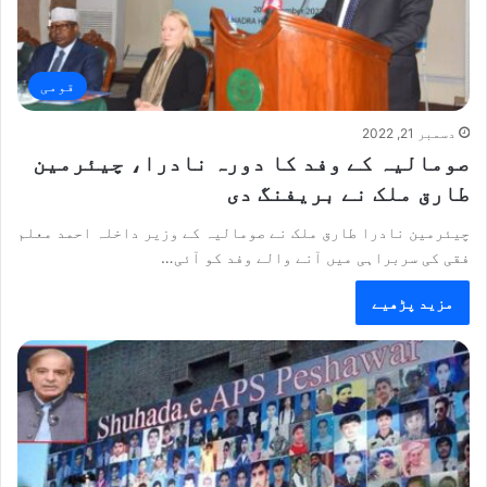
قومی
دسمبر 21, 2022
صومالیہ کے وفد کا دورہ نادرا، چیئرمین
طارق ملک نے بریفنگ دی
چیئرمین نادرا طارق ملک نے صومالیہ کے وزیر داخلہ احمد معلم
فقی کی سربراہی میں آنے والے وفد کو آئی…
مزید پڑھیے