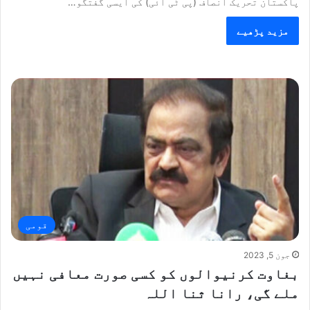
پاکستان تحریک انصاف (پی ٹی آئی) کی ایسی گفتگو…
مزید پڑھیے
قومی
جون 5, 2023
بغاوت کرنیوالوں کو کسی صورت معافی نہیں
ملے گی، رانا ثنا اللہ