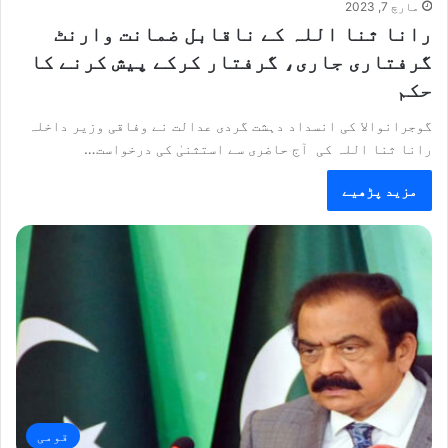
مارچ 7, 2023
رانا ثنا اللہ کے ناقابل ضمانت وارنٹ
گرفتاری جاری، گرفتار کرکے پیش کرنے کا
حکم
گوجرانوالا کی انسداد دہشت گردی عدالت نے وفاقی وزیر داخلہ
رانا ثنا اللہ کی آج حاضری سے استثنیٰ کی درخواست…
مزید پڑھیے
قومی