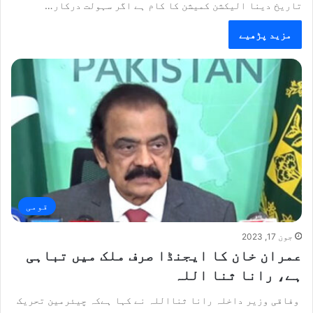
تاریخ دینا الیکشن کمیشن کا کام ہے اگر سہولت درکار…
مزید پڑھیے
قومی
جون 17, 2023
عمران خان کا ایجنڈا صرف ملک میں تباہی
ہے، رانا ثنا اللہ
وفاقی وزیر داخلہ رانا ثنااللہ نے کہا ہےکہ چیئرمین تحریک