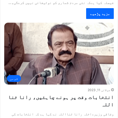
فیصلہ کیا ہےکہ نئی مردم شماری کو نوٹیفائی نہیں کرےگی،…
مزید پڑھیے
قومی
جولائی 11, 2023
انتخابات وقت پر ہونے چاہئیں، رانا ثنا
اللہ
وفاقی وزیرداخلہ رانا ثنااللہ نے کہا ہے کہ انتخابات کی