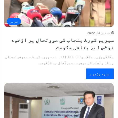
قومی
دسمبر 24, 2022
سپریم کورٹ پنجاب کی صورتحال پر ازخود
نوٹس لے، وفاقی حکومت
وفاقی وزیر داخہ رانا ثنا اللہ نے سپریم کورٹ سے درخواست کی
ہے کہ پنجاب کی موجودہ صورتحال پر ازخود…
مزید پڑھیے