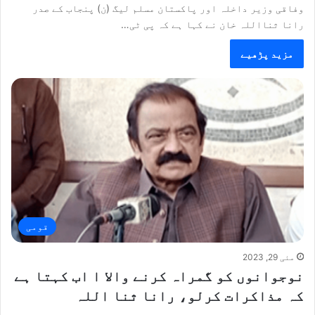
وفاقی وزیر داخلہ اور پاکستان مسلم لیگ (ن) پنجاب کے صدر
رانا ثنااللہ خان نے کہا ہے کہ پی ٹی…
مزید پڑھیے
قومی
مئی 29, 2023
نوجوانوں کو گمراہ کرنے والا ا اب کہتا ہے
کہ مذاکرات کرلو، رانا ثنا اللہ