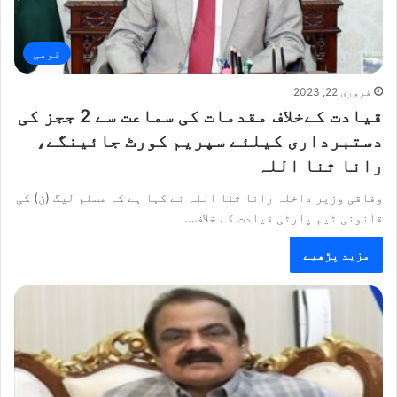
قومی
فروری 22, 2023
قیادت کےخلاف مقدمات کی سماعت سے 2 ججز کی
دستبرداری کیلئے سپریم کورٹ جائینگے،
رانا ثنا اللہ
وفاقی وزیر داخلہ رانا ثنا اللہ نے کہا ہے کہ مسلم لیگ (ن) کی
قانونی ٹیم پارٹی قیادت کے خلاف…
مزید پڑھیے