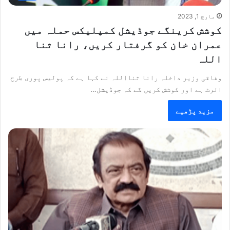
مارچ 1, 2023
کوشش کرینگے جوڈیشل کمپلیکس حملہ میں
عمران خان کو گرفتار کریں، رانا ثنا
اللہ
وفاقی وزیر داخلہ رانا ثنااللہ نے کہا ہے کہ پولیس پوری طرح
الرٹ ہے اور کوشش کریں گے کہ جوڈیشل…
مزید پڑھیے