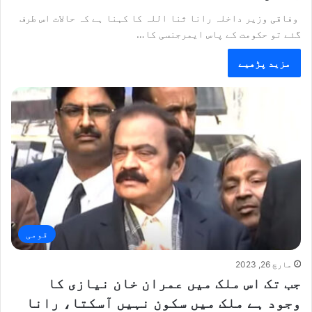
وفاقی وزیر داخلہ رانا ثنا اللہ کا کہنا ہے کہ حالات اس طرف
گئے تو حکومت کے پاس ایمرجنسی کا…
مزید پڑھیے
قومی
مارچ 26, 2023
جب تک اس ملک میں عمران خان نیازی کا
وجود ہے ملک میں سکون نہیں آسکتا، رانا