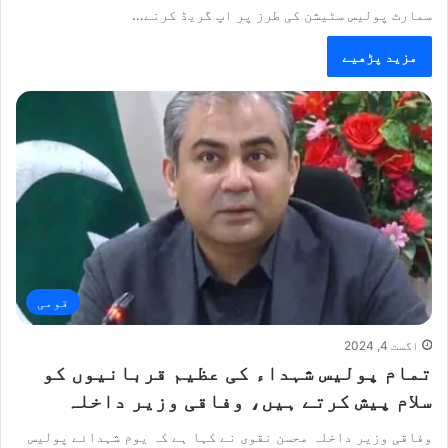
سمارٹ پولیس سٹیشن کی طرز پر اپ گریڈ کرنے…
مزید پڑھیے
قومی
اگست 4, 2024
تمام پولیس شہداء کی عظیم قربانیوں کو
سلام پیش کرتے ہیں، وفاقی وزیر داخلہ
وفاقی وزیر داخلہ محسن نقوی نے کہا ہے کہ یوم شہدائے پولیس