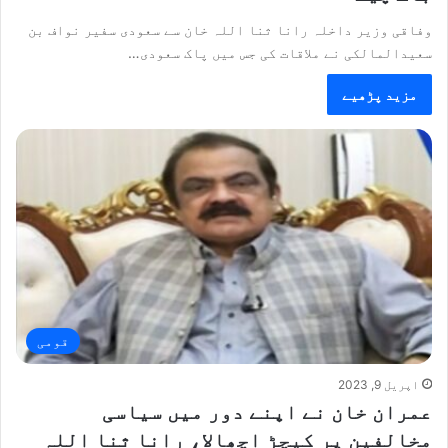
وفاقی وزیر داخلہ رانا ثنا اللہ خان سے سعودی سفیر نواف بن
سعیدالمالکی نے ملاقات کی جس میں پاک سعودی…
مزید پڑھیے
قومی
اپریل 9, 2023
عمران خان نے اپنے دور میں سیاسی
مخالفین پر کیچڑ اچھالا، رانا ثنا اللہ