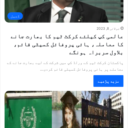
کھیل
جولائی 8, 2023
عالمی کپ کیلئے کرکٹ ٹیم کا بھارت جانے
کا معاملہ، ہائی پروفائل کمیٹی قائم،
بلاول سربراہ ہونگے
پاکستان کرکٹ ٹیم کے ورلڈ کپ میں شرکت کے لیے بھارت جانے کے
معاملے پر ہائی پروفائل کمیٹی قائم کردی…
مزید پڑھیے