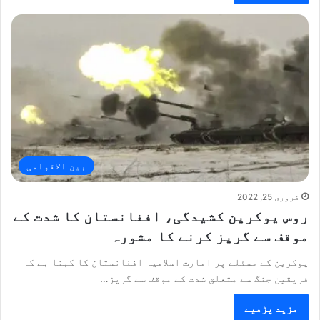
بین الاقوامی
فروری 25, 2022
روس یوکرین کشیدگی، افغانستان کا شدت کے
موقف سے گریز کرنے کا مشورہ
یوکرین کے مسئلے پر امارت اسلامیہ افغانستان کا کہنا ہے کہ
فریقین جنگ سے متعلق شدت کے موقف سے گریز…
مزید پڑھیے