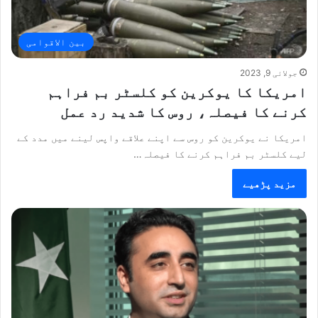
بین الاقوامی
جولائی 9, 2023
امریکا کا یوکرین کو کلسٹر بم فراہم
کرنے کا فیصلہ، روس کا شدید رد عمل
امریکا نے یوکرین کو روس سے اپنے علاقے واپس لینے میں مدد کے
لیے کلسٹر بم فراہم کرنے کا فیصلہ…
مزید پڑھیے