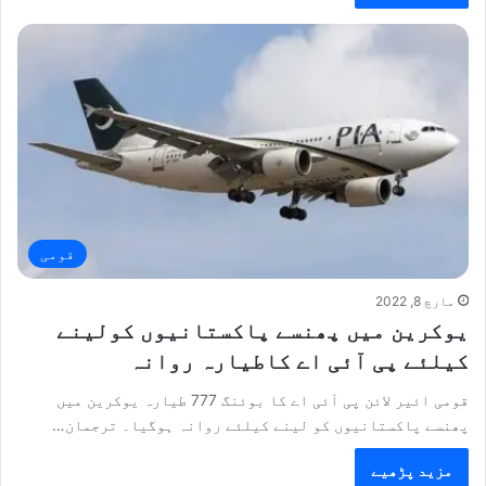
قومی
مارچ 8, 2022
یوکرین میں پھنسے پاکستانیوں کولینے
کیلئے پی آئی اے کاطیارہ روانہ
قومی ائیر لائن پی آئی اے کا بوئنگ 777 طیارہ یوکرین میں
پھنسے پاکستانیوں کو لینے کیلئے روانہ ہوگیا۔ ترجمان…
مزید پڑھیے