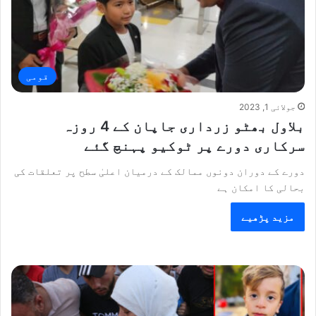
قومی
جولائی 1, 2023
بلاول بھٹو زرداری جاپان کے 4 روزہ
سرکاری دورے پر ٹوکیو پہنچ گئے
دورے کے دوران دونوں ممالک کے درمیان اعلیٰ سطح پر تعلقات کی
بحالی کا امکان ہے
مزید پڑھیے