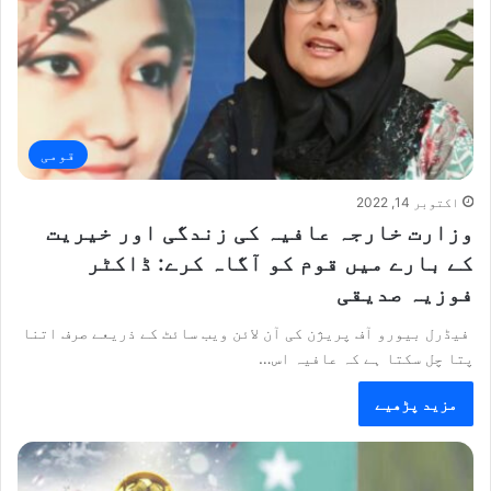
قومی
اکتوبر 14, 2022
وزارت خارجہ عافیہ کی زندگی اور خیریت
کے بارے میں قوم کو آگاہ کرے: ڈاکٹر
فوزیہ صدیقی
فیڈرل بیورو آف پریژن کی آن لائن ویب سائٹ کے ذریعے صرف اتنا
پتا چل سکتا ہے کہ عافیہ اس…
مزید پڑھیے