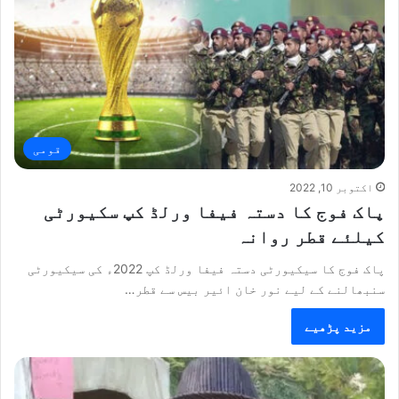
قومی
اکتوبر 10, 2022
پاک فوج کا دستہ فیفا ورلڈ کپ سکیورٹی
کیلئے قطر روانہ
پاک فوج کا سیکیورٹی دستہ فیفا ورلڈ کپ 2022ء کی سیکیورٹی
سنبھالنے کے لیے نور خان ائیر بیس سے قطر…
مزید پڑھیے