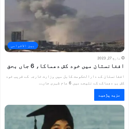
بین الاقوامی
مارچ 27, 2023
افغانستان میں خود کش دھماکا، 6 جاں بحق
افغانستان کے دارالحکومت کابل میں وزارت خارجہ کے قریب خود
کش بم دھماکے کے نتیجے میں 6 عام شہری جاں…
مزید پڑھیے