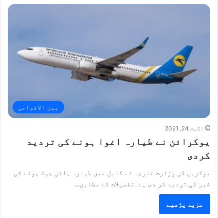
بین الاقوامی
اگست 24, 2021
یوکرائن نے طیارہ اغوا ہونے کی تردید
کردی
یوکرین کی وزارت خارجہ نے کابل میں طیارہ ہائی جیک ہونے کی
خبر کی تردید کر دی ہے۔تفصیلات کے مطابق…
مزید پڑھیے