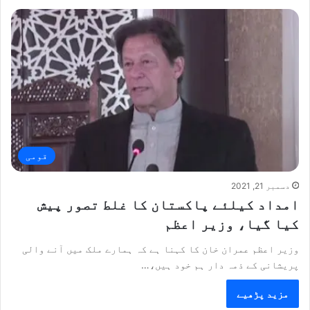
قومی
دسمبر 21, 2021
امداد کیلئے پاکستان کا غلط تصور پیش
کیا گیا، وزیر اعظم
وزیر اعظم عمران خان کا کہنا ہے کہ ہمارے ملک میں آنے والی
پریشانی کے ذمہ دار ہم خود ہیں،…
مزید پڑھیے