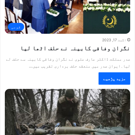
قومی
اگست 17, 2023
نگران وفاقی کابینہ نے حلف اٹھا لیا
صدر مملکت ڈاکٹر عارف علوی نے نگران وفاقی کابینہ سے حلف لے
لیا۔ایوان صدر میں منعقد حلف برداری تقریب میں…
مزید پڑھیے