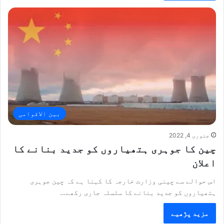
بین الاقوامی
جنوری 4, 2022
چین کا جوہری ہتھیاروں کو جدید بنانے کا
اعلان
اس حوالے سے چینی وزارت خارجہ کا کہنا ہے کہ چین جوہری
ہتھیاروں کو جدید بنانے کا سلسلہ جاری رکھے…
مزید پڑھیے