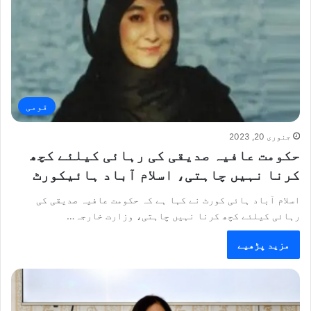
قومی
جنوری 20, 2023
حکومت عافیہ صدیقی کی رہائی کیلئے کچھ
کرنا نہیں چاہتی، اسلام آباد ہائیکورٹ
اسلام آباد ہائی کورٹ نے کہا ہے کہ حکومت عافیہ صدیقی کی
رہائی کیلئے کچھ کرنا نہیں چاہتی، وزارت خارجہ…
مزید پڑھیے