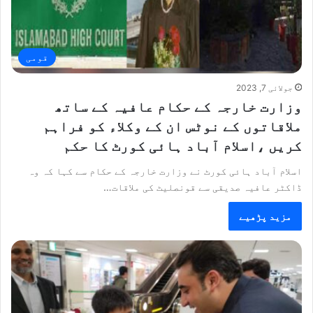
قومی
جولائی 7, 2023
وزارت خارجہ کے حکام عافیہ کے ساتھ
ملاقاتوں کے نوٹس ان کے وکلاء کو فراہم
کریں ،اسلام آباد ہائی کورٹ کا حکم
اسلام آباد ہائی کورٹ نے وزارت خارجہ کے حکام سے کہا کہ وہ
ڈاکٹر عافیہ صدیقی سے قونصلیٹ کی ملاقات…
مزید پڑھیے