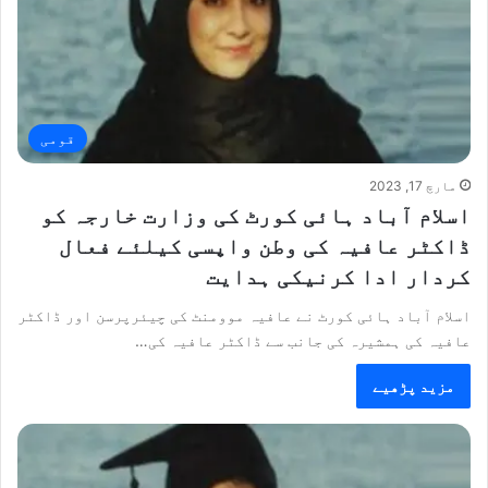
قومی
مارچ 17, 2023
اسلام آباد ہائی کورٹ کی وزارت خارجہ کو
ڈاکٹر عافیہ کی وطن واپسی کیلئے فعال
کردار ادا کرنیکی ہدایت
اسلام آباد ہائی کورٹ نے عافیہ موومنٹ کی چیئرپرسن اور ڈاکٹر
عافیہ کی ہمشیرہ کی جانب سے ڈاکٹر عافیہ کی…
مزید پڑھیے