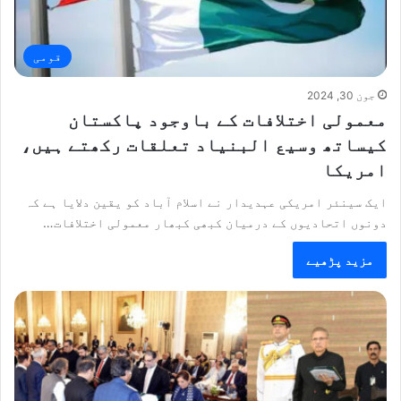
قومی
جون 30, 2024
معمولی اختلافات کے باوجود پاکستان
کیساتھ وسیع البنیاد تعلقات رکھتے ہیں،
امریکا
ایک سینئر امریکی عہدیدار نے اسلام آباد کو یقین دلایا ہے کہ
دونوں اتحادیوں کے درمیان کبھی کبھار معمولی اختلافات…
مزید پڑھیے