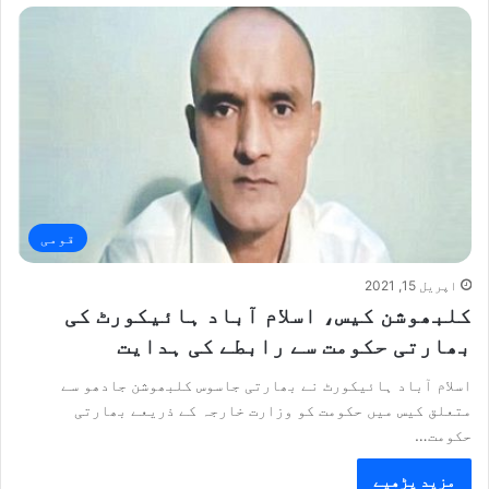
قومی
اپریل 15, 2021
کلبھوشن کیس، اسلام آباد ہائیکورٹ کی
بھارتی حکومت سے رابطے کی ہدایت
اسلام آباد ہائیکورٹ نے بھارتی جاسوس کلبھوشن جادھو سے
متعلق کیس میں حکومت کو وزارت خارجہ کے ذریعے بھارتی
حکومت…
مزید پڑھیے