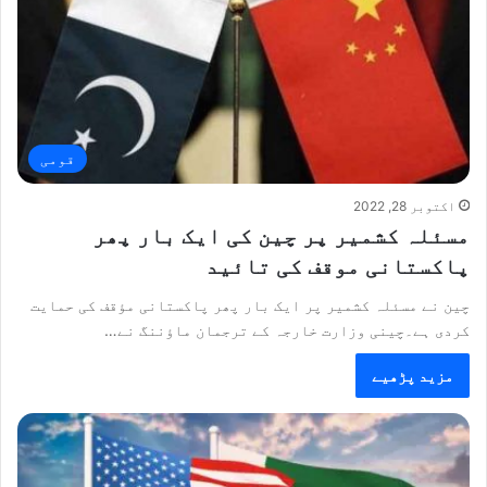
قومی
اکتوبر 28, 2022
مسئلہ کشمیر پر چین کی ایک بار پھر
پاکستانی موقف کی تائید
چین نے مسئلہ کشمیر پر ایک بار پھر پاکستانی مؤقف کی حمایت
کردی ہے۔چینی وزارت خارجہ کے ترجمان ماؤننگ نے…
مزید پڑھیے