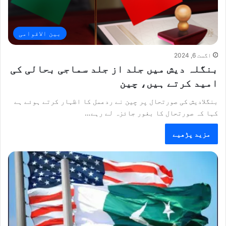
بین الاقوامی
اگست 6, 2024
بنگلہ دیش میں جلد از جلد سماجی بحالی کی
امید کرتے ہیں، چین
بنگلادیش کی صورتحال پر چین نے ردعمل کا اظہار کرتے ہوئے ہے
کہا کہ صورتحال کا بغور جائزہ لے رہے…
مزید پڑھیے