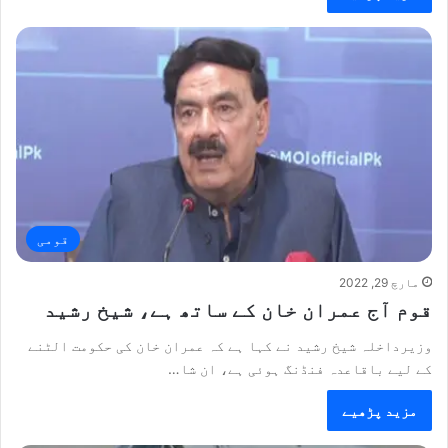
قومی
مارچ 29, 2022
قوم آج عمران خان کے ساتھ ہے، شیخ رشید
وزیرداخلہ شیخ رشید نے کہا ہے کہ عمران خان کی حکومت الٹنے
کے لیے باقاعدہ فنڈنگ ہوئی ہے، ان شا…
مزید پڑھیے