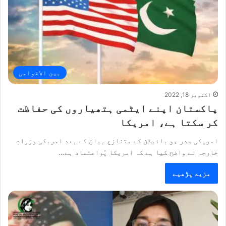
بین الاقوامی
اکتوبر 18, 2022
پاکستان اپنے ایٹمی ہتھیاروں کی حفاظت
کر سکتا ہے، امریکا
امریکی صدر جو بائیڈن کے متنازع بیان کے بعد امریکی وزراتِ
خارجہ نے واضح کیا ہے کہ امریکا پُراعتماد ہے…
مزید پڑھیے