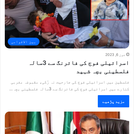
بین الاقوامی
جون 6, 2023
اسرائیلی فوج کی فائرنگ سے 3سالہ
فلسطینی بچہ شہید
فلسطین میں اسرائیلی فوج کی جارحیت نہ رُکی، مقبوضہ مغربی
کنارے میں اسرائیلی فوج کی فائرنگ سے 3سالہ فلسطینی بچہ…
مزید پڑھیے