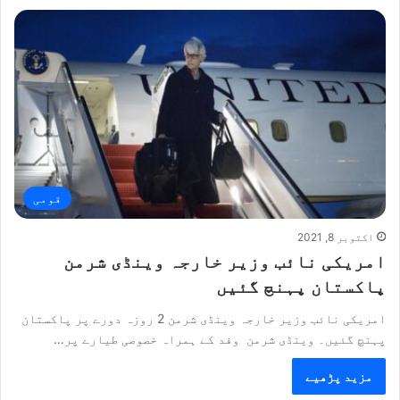
قومی
اکتوبر 8, 2021
امریکی نائب وزیر خارجہ وینڈی شرمن
پاکستان پہنچ گئیں
امریکی نائب وزیر خارجہ وینڈی شرمن 2 روزہ دورے پر پاکستان
پہنچ گئیں۔ وینڈی شرمن وفد کے ہمراہ خصوصی طیارے پر…
مزید پڑھیے