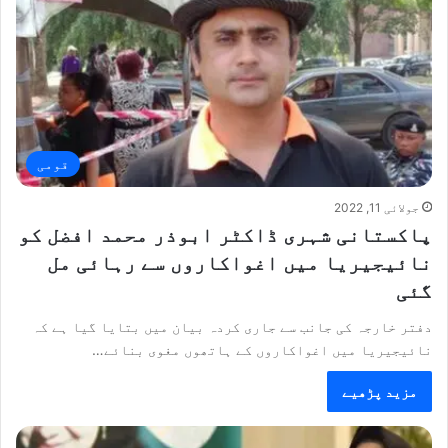
قومی
جولائی 11, 2022
پاکستانی شہری ڈاکٹر ابوذر محمد افضل کو
نائیجیریا میں اغواکاروں سے رہائی مل
گئی
دفتر خارجہ کی جانب سے جاری کردہ بیان میں بتایا گیا ہے کہ
نائیجیریا میں اغواکاروں کے ہاتھوں مغوی بنائے…
مزید پڑھیے