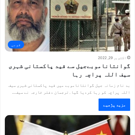
قومی
اکتوبر 29, 2022
گوانتاناموبےجیل سے قید پاکستانی شہری
سیف اللہ پراچہ رہا
بد نام زمانہ جیل گوانتاناموبے میں قید پاکستانی شہری سیف
اللہ پراچہ کو رہا کردیا گیا۔ترجمان دفتر خارجہ نے سیف…
مزید پڑھیے