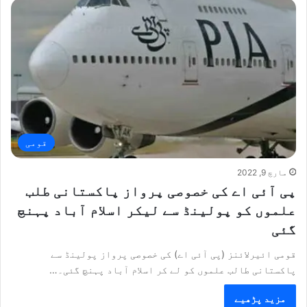
قومی
مارچ 9, 2022
پی آئی اے کی خصوصی پرواز پاکستانی طلب
علموں کو پولینڈ سے لیکر اسلام آباد پہنچ
گئی
قومی ائیرلائنز (پی آئی اے) کی خصوصی پرواز پولینڈ سے
پاکستانی طالب علموں کو لے کر اسلام آباد پہنچ گئی۔…
مزید پڑھیے