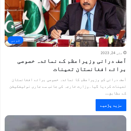
قومی
مئی 24, 2023
آصف درانی وزیراعظم کے نمائدہ خصوصی
برائے افغانستان تعینات
آصف درانی کو وزیراعظم کا نمائدہ خصوصی برائے افغانستان
تعینات کردیا گیا۔وزارت خارجہ کی جانب سے جاری نوٹیفکیشن
کے مطابق…
مزید پڑھیے