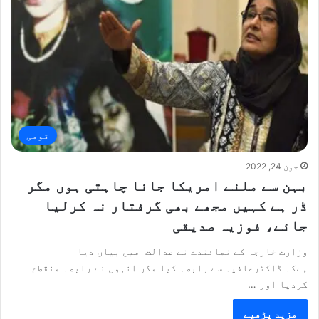
قومی
جون 24, 2022
بہن سے ملنے امریکا جانا چاہتی ہوں مگر
ڈر ہے کہیں مجھے بھی گرفتار نہ کرلیا
جائے، فوزیہ صدیقی
وزارت خارجہ کے نمائندے نے عدالت میں بیان دیا
ہےکہ ڈاکٹرعافیہ سے رابطہ کیا مگر انہوں نے رابطہ منقطع
کردیا اور …
مزید پڑھیے