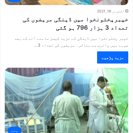
اکتوبر 16, 2021
خیبرپختونخوا میں ڈینگی مریضوں کی
تعداد 3 ہزار 796 ہو گئی
خیبر پختونخوا میں ڈینگی کے مزید کیسز سامنے آنے کے بعد
صوبے میں وائرس سے متاثرہ مریضوں کی تعداد 3…
مزید پڑھیے
صحت