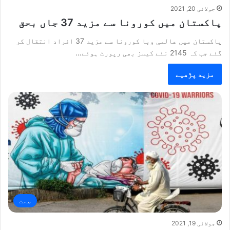
جولائی 20, 2021
پاکستان میں کورونا سے مزید 37 جاں بحق
پاکستان میں عالمی وبا کورونا سے مزید 37 افراد انتقال کر
گئے جب کہ 2145 نئے کیسز بھی رپورٹ ہوئے…
مزید پڑھیے
صحت
جولائی 19, 2021