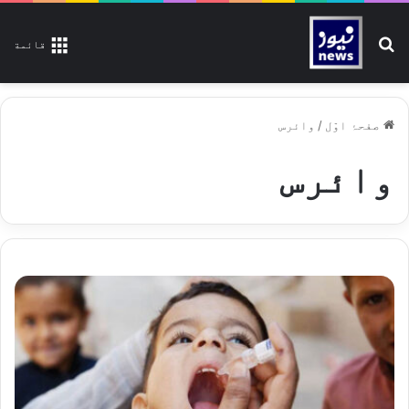
تلاش کیجیے
قائمة
صفحۂ اوّل
/
وائرس
وائرس