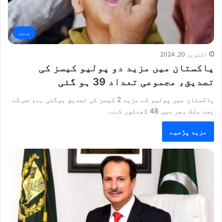
صحت
اکتوبر 20, 2024
پاکستان میں مزید دو پولیو کیسز کی
تصدیق، مجموعی تعداد 39 ہو گئی
پاکستان میں پولیو کے مزید 2 کیسز کی تصدیق ہوگئی ہے، جس کے
بعد ملک بھر میں 48 گھنٹوں کے…
مزید پڑھیے