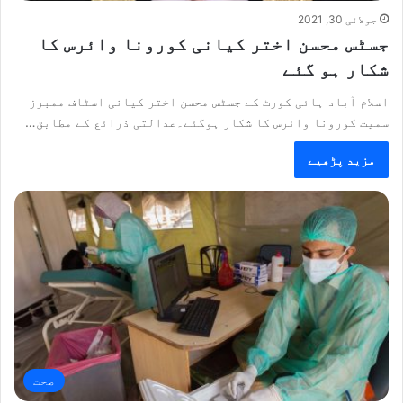
جولائی 30, 2021
جسٹس محسن اختر کیانی کورونا وائرس کا
شکار ہو گئے
اسلام آباد ہائی کورٹ کے جسٹس محسن اختر کیانی اسٹاف ممبرز
سمیت کورونا وائرس کا شکار ہوگئے۔عدالتی ذرائع کے مطابق…
مزید پڑھیے
صحت