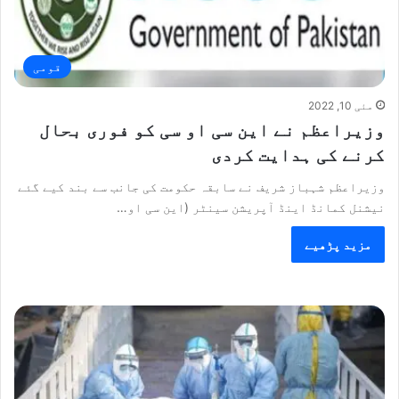
قومی
مئی 10, 2022
وزیراعظم نے این سی او سی کو فوری بحال
کرنے کی ہدایت کردی
وزیراعظم شہباز شریف نے سابقہ حکومت کی جانب سے بند کیے گئے
نیشنل کمانڈ اینڈ آپریشن سینٹر (این سی او…
مزید پڑھیے