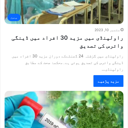
صحت
ستمبر 10, 2023
راولپنڈی میں مزید 30 افراد میں ڈینگی
وائرس کی تصدیق
راولپنڈی میں گزشتہ 24 گھنٹےکے دوران مزید 30 افراد میں
ڈینگی وائرس کی تصدیق ہوئی ہے۔محکمۂ صحت کے مطابق
راولپنڈی…
مزید پڑھیے