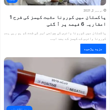
نومبر 2, 2021
پاکستان میں کورونا مثبت کیسز کی شرح 1
اعشاریہ 6 فیصد پر آ گئی
پاکستان میں کورونا وائرس کی چوتھی لہر کی شدت کم ہو رہی ہے،
کورونا وائرس کے کیسز کے بعد اب…
مزید پڑھیے
بین الاقوامی