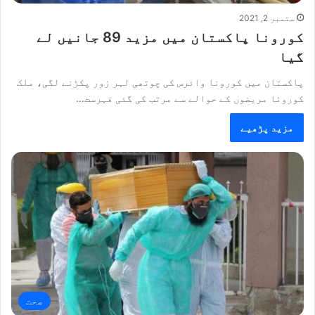
ستمبر 2, 2021
کورونا پاکستان میں مزید 89 جانیں لے
گیا
پاکستان میں کورونا وائرس کی چوتھی لہر زور پکڑنے لگی، ملک
کورونا مریضوں کے حوالے سے مرتب کی گئی فہرست…
مزید پڑھیے
صحت