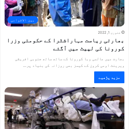
بین الاقوامی
جنوری 1, 2022
بھارتی ریاست مہاراشٹرا کے حکومتی وزرا
کورونا کی لپیٹ میں آگئے
بھارت میں عالمی وبا کورونا کے ساتھ ساتھ جنوبی افریقی
ویرینٹ اومی کرون کے کیسز بھی روزانہ کی بنیاد پر…
مزید پڑھیے