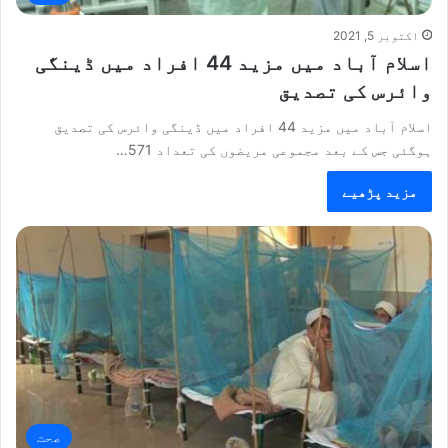
اکتوبر 5, 2021
اسلام آباد میں مزید 44 افراد میں ڈینگی
وائرس کی تصدیق
اسلام آباد میں مزید 44 افراد میں ڈینگی وائرس کی تصدیق
ہوگئی جس کے بعد مجموعی مریضوں کی تعداد 571…
مزید پڑھیے
صحت