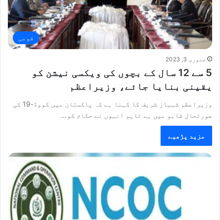
قومی
جنوری 3, 2023
5 سے 12 سال کے بچوں کی ویکسی نیشن کو
یقینی بنایا جائے، وزیراعظم
وزیراعظم شہباز شریف کا کہنا ہے کہ پاکستان میں کووڈ-19 کی
صورتحال قابو میں ہے تاہم انہوں نے حکام کو…
مزید پڑھیے