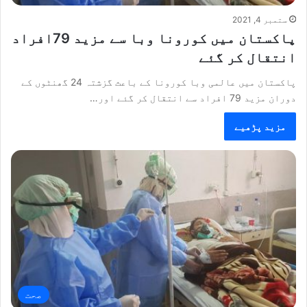
ستمبر 4, 2021
پاکستان میں کورونا وبا سے مزید 79افراد
انتقال کر گئے
پاکستان میں عالمی وبا کورونا کے باعث گزشتہ 24 گھنٹوں کے
دوران مزید 79 افراد سے انتقال کر گئے اور…
مزید پڑھیے
صحت