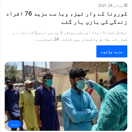
جولائی 29, 2021
کورونا کے وار تیز، وبا سے مزید 76 افراد
زندگی کی بازی ہار گئے
نیشنل کمانڈ اینڈ آپریشن سینٹر (این سی او سی) کے اعداد و
شمار کے مطابق پاکستان میں گزشتہ 24 گھنٹوں…
مزید پڑھیے
صحت