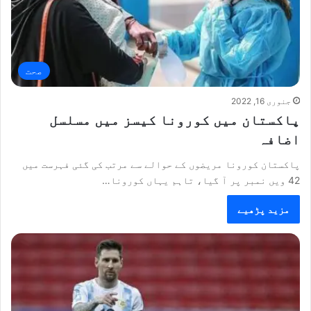
صحت
جنوری 16, 2022
پاکستان میں کورونا کیسز میں مسلسل
اضافہ
پاکستان کورونا مریضوں کے حوالے سے مرتب کی گئی فہرست میں
42 ویں نمبر پر آ گیا، تاہم یہاں کورونا…
مزید پڑھیے