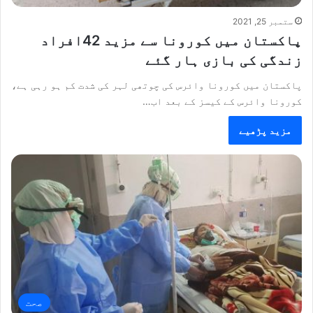
ستمبر 25, 2021
پاکستان میں کورونا سے مزید 42افراد
زندگی کی بازی ہار گئے
پاکستان میں کورونا وائرس کی چوتھی لہر کی شدت کم ہو رہی ہے،
کورونا وائرس کے کیسز کے بعد اب…
مزید پڑھیے
صحت