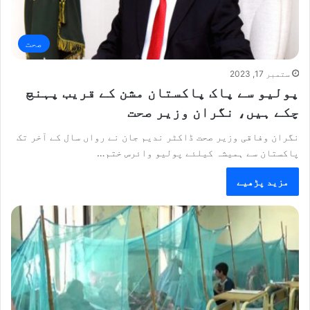
صحت
ستمبر 17, 2023
پولیو سے پاک پاکستان مشن کے قریب پہنچ
چکے ہیں، نگران وزیر صحت
نگران وفاقی وزیر صحت ڈاکٹر ندیم جان نے رواں سال کے آخر تک
پاکستان سے ہمیشہ کیلئے پولیو وائرس ختم…
مزید پڑھیے