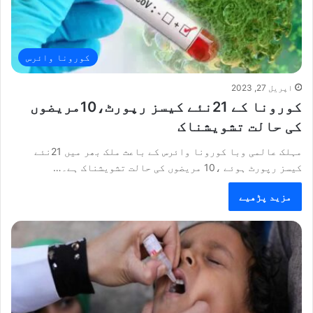
کورونا وائرس
اپریل 27, 2023
کورونا کے 21نئے کیسز رپورٹ،10مریضوں
کی حالت تشویشناک
مہلک عالمی وبا کورونا وائرس کے باعث ملک بھر میں 21نئے
کیسز رپورٹ ہوئے ،10 مریضوں کی حالت تشویشناک ہے۔…
مزید پڑھیے