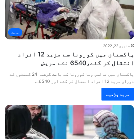
صحت
جنوری 22, 2022
پاکستان میں کورونا سے مزید 12 افراد
انتقال کر گئے،6540 نئے مریض
پاکستان میں عالمی وبا کورونا کے باعث گزشتہ 24 گھنٹوں کے
دوران مزید 12 افراد انتقال کر گئے اور 6540…
مزید پڑھیے