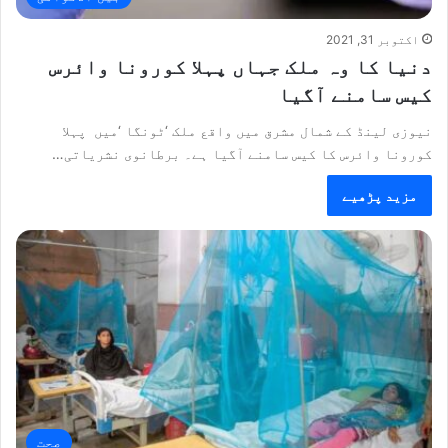
اکتوبر 31, 2021
دنیا کا وہ ملک جہاں پہلا کورونا وائرس
کیس سامنے آگیا
نیوزی لینڈ کے شمال مشرق میں واقع ملک ‘ٹونگا ‘میں پہلا
کورونا وائرس کا کیس سامنے آگیا ہے۔ برطانوی نشریاتی…
مزید پڑھیے
صحت