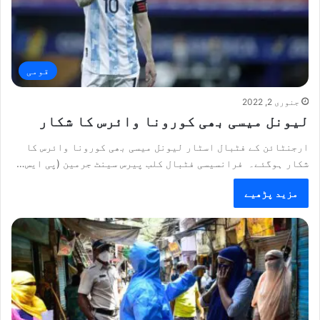
قومی
جنوری 2, 2022
لیونل میسی بھی کورونا وائرس کا شکار
ارجنٹائن کے فٹبال اسٹار لیونل میسی بھی کورونا وائرس کا
شکار ہوگئے۔ فرانسیسی فٹبال کلب پیرس سینٹ جرمین (پی ایس…
مزید پڑھیے