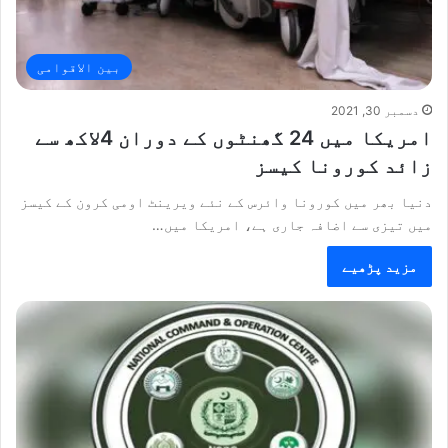
بین الاقوامی
دسمبر 30, 2021
امریکا میں 24 گھنٹوں کے دوران 4لاکھ سے
زائد کورونا کیسز
دنیا بھر میں کورونا وائرس کے نئے ویرینٹ اومی کرون کے کیسز
میں تیزی سے اضافہ جاری ہے، امریکا میں…
مزید پڑھیے