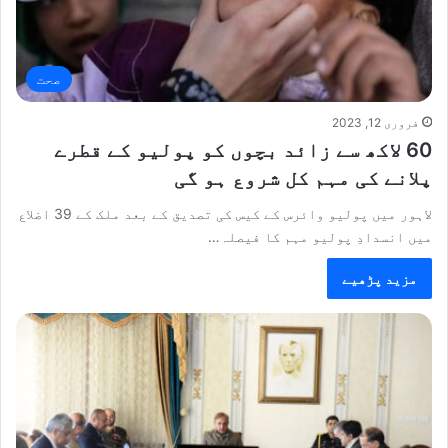
صحت
فروری 12, 2023
60 لاکھ سے زائد بچوں کو پولیو کے قطرے
پلانے کی مہم کل شروع ہو گی
لاہور میں پولیو وائرس کے کیس کی تصدیق کے بعد ملک کے 39 اضلاع
میں انسدادِ پولیو مہم کا فیصلہ…
مزید پڑھیے