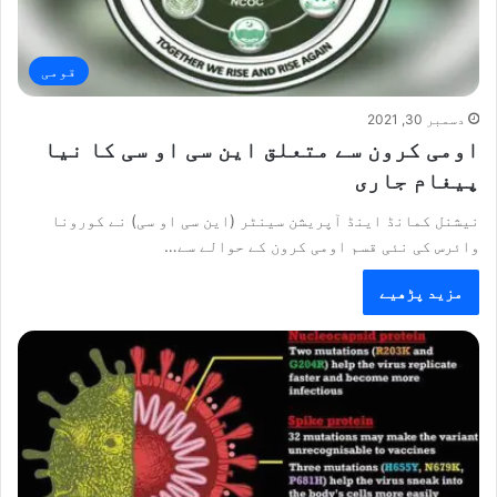
قومی
دسمبر 30, 2021
اومی کرون سے متعلق این سی او سی کا نیا
پیغام جاری
نیشنل کمانڈ اینڈ آپریشن سینٹر (این سی او سی) نے کورونا
وائرس کی نئی قسم اومی کرون کے حوالے سے…
مزید پڑھیے