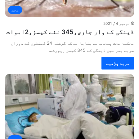
صحت
نومبر 14, 2021
ڈینگی کے وار جاری،345 نئے کیسز،2اموات
محکمۂ صحت پنجاب نے بتایا ہے کہ گزشتہ 24 گھنٹوں کے دوران
صوبے بھر میں ڈینگی کے 345 کیسز رپورٹ…
مزید پڑھیے