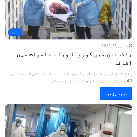
صحت
جنوری 27, 2022
پاکستان میں کورونا وبا سے اموات میں
اضافہ
پاکستان کورونا مریضوں کے حوالے سے مرتب کی گئی فہرست میں
43 ویں نمبر پر پہنچ چکا ہے، تاہم یہاں…
مزید پڑھیے