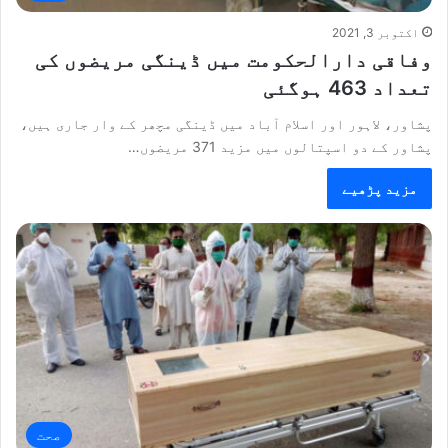
اکتوبر 3, 2021
وفاقی دارالحکومت میں ڈینگی مریضوں کی
تعداد 463 ہوگئی
پشاور، لاہور اور اسلام آباد میں ڈینگی مچھر کے وار جاری ہیں،
پشاور کے دو اسپتالوں میں مزید 371 مریضوں…
مزید پڑھیے
صحت