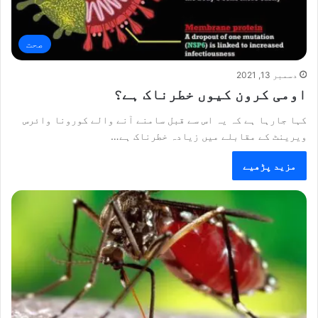
صحت
دسمبر 13, 2021
اومی کرون کیوں خطرناک ہے؟
کہا جارہا ہے کہ یہ اس سے قبل سامنے آنے والے کورونا وائرس
ویرینٹ کے مقابلے میں زیادہ خطرناک ہے…
مزید پڑھیے