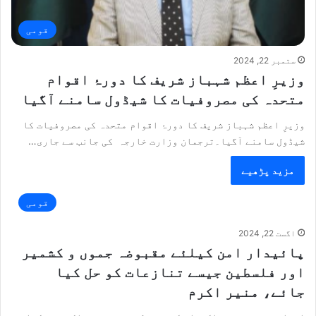
قومی
ستمبر 22, 2024
وزیرِ اعظم شہباز شریف کا دورۂ اقوام
متحدہ کی مصروفیات کا شیڈول سامنے آگیا
وزیرِ اعظم شہباز شریف کا دورۂ اقوام متحدہ کی مصروفیات کا
شیڈول سامنے آگیا۔ترجمان وزارت خارجہ کی جانب سے جاری…
مزید پڑھیے
قومی
اگست 22, 2024
پائیدار امن کیلئے مقبوضہ جموں و کشمیر
اور فلسطین جیسے تنازعات کو حل کیا
جائے، منیر اکرم