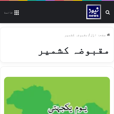
تلاش کیجیے
قائمة
صفحۂ اوّل
/
مقبوضہ کشمیر
مقبوضہ کشمیر