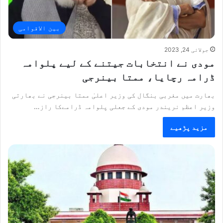
بین الاقوامی
جولائی 24, 2023
مودی نے انتخابات جیتنے کے لیے پلوامہ
ڈرامہ رچایا، ممتا بینرجی
بھارت میں مغربی بنگال کی وزیر اعلیٰ ممتا بینرجی نے بھارتی
وزیر اعظم نریندر مودی کے جعلی پلوامہ ڈرامےکا راز…
مزید پڑھیے