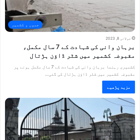
جموں و کشمیر
جولائی 8, 2023
برہان وانی کی شہادت کے 7 سال مکمل،
مقبوضہ کشمیر میں شٹر ڈاؤن ہڑتال
کشمیری رہنما برہان وانی کی شہادت کے 7 سال مکمل ہونے پر
مقبوضہ کشمیر میں شٹر ڈاؤن ہڑتال کی گئی…
مزید پڑھیے