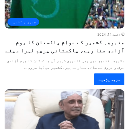
جموں و کشمیر
اگست 14, 2024
مقبوضہ کشمیر کے عوام پاکستان کا یوم
آزادی منا رہے، پاکستانی پرچم لہرا دیئے
مقبوضہ کشمیر میں بھی کشمیری شہری آج پاکستان کا یوم آزادی
جوش و خروش کے ساتھ منارہے ہیں۔کشمیر میڈیا سروس…
مزید پڑھیے