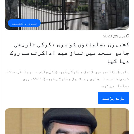
جموں و کشمیر
جون 29, 2023
کشمیری مسلمانوں کو سری نگرکی تاریخی
جامع مسجد میں نماز عید اداکرنے سے روک
دیا گیا
مقبوضہ کشمیرمیں قابض بھارتی فورسز کی جانب سے ریاستی دہشت
گردی کا سلسلہ جاری ہے۔قابض بھارتی فورسز نےکشمیری
مسلمانوں کو…
مزید پڑھیے