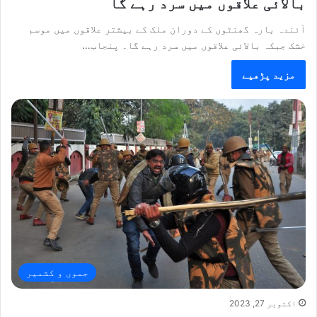
بالائی علاقوں میں سرد رہے گا
آئندہ بارہ گھنٹوں کے دوران ملک کے بیشتر علاقوں میں موسم
خشک جبکہ بالائی علاقوں میں سرد رہے گا۔ پنجاب…
مزید پڑھیے
جموں و کشمیر
اکتوبر 27, 2023