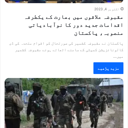
اکتوبر 4, 2023
مقبوضہ علاقوں میں بھارت کے یکطرفہ
اقدامات جدید دور کا نوآبادیاتی
منصوبہ، پاکستان
پاکستان نے مقبوضہ کشمیر کی صورتحال کو اقوام متحدہ کی ڈی
کالونائزیشن کمیٹی کے سامنے اٹھاتے ہوئے مقبوضہ کشمیر
میں…
مزید پڑھیے