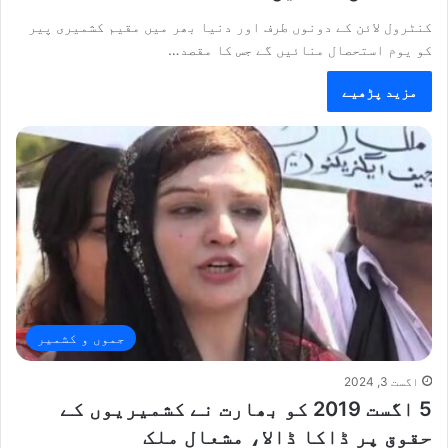
کنٹرول لائن کے دونوں طرف اور دنیا بھر میں مقیم کشمیری پیر
کو یوم استحصال منائیں گے جس کا مقصد…
مزید پڑھیے
جموں و کشمیر
اگست 3, 2024
5 اگست 2019 کو بھارت نے کشمیریوں کے
حقوق پر ڈاکا ڈالا، مشعال ملک