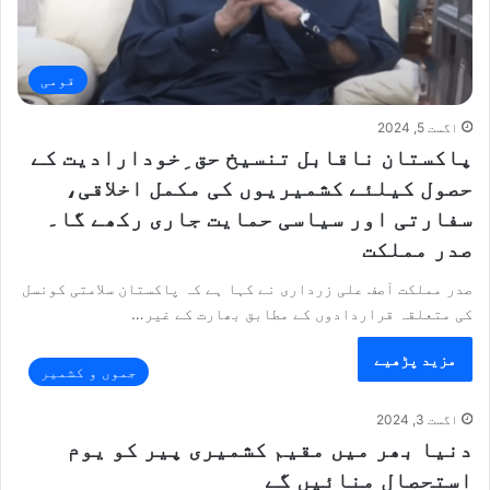
قومی
اگست 5, 2024
پاکستان ناقابل تنسیخ حق ِخودارادیت کے
حصول کیلئے کشمیریوں کی مکمل اخلاقی،
سفارتی اور سیاسی حمایت جاری رکھے گا۔
صدر مملکت
صدر مملکت آصف علی زرداری نے کہا ہے کہ پاکستان سلامتی کونسل
کی متعلقہ قراردادوں کے مطابق بھارت کے غیر…
مزید پڑھیے
جموں و کشمیر
اگست 3, 2024
دنیا بھر میں مقیم کشمیری پیر کو یوم
استحصال منائیں گے