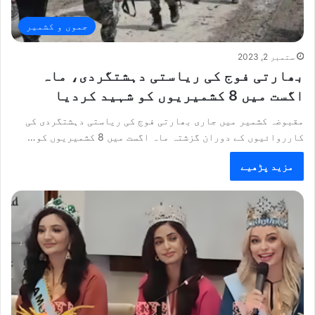
جموں و کشمیر
ستمبر 2, 2023
بھارتی فوج کی ریاستی دہشتگردی، ماہ
اگست میں 8 کشمیریوں کو شہید کردیا
مقبوضہ کشمیر میں جاری بھارتی فوج کی ریاستی دہشتگردی کی
کارروائیوں کے دوران گزشتہ ماہ اگست میں 8 کشمیریوں کو…
مزید پڑھیے