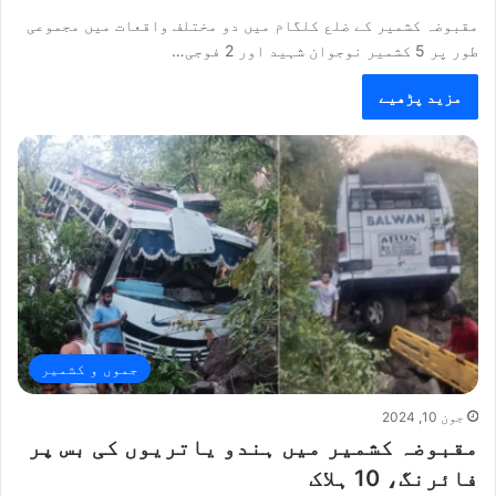
مقبوضہ کشمیر کے ضلع کلگام میں دو مختلف واقعات میں مجموعی
طور پر 5 کشمیر نوجوان شہید اور 2 فوجی…
مزید پڑھیے
جموں و کشمیر
جون 10, 2024
مقبوضہ کشمیر میں ہندو یاتریوں کی بس پر
فائرنگ، 10 ہلاک