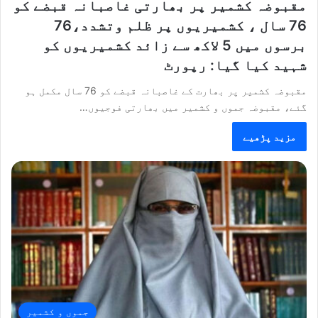
مقبوضہ کشمیر پر بھارتی غاصبانہ قبضے کو
76 سال ، کشمیریوں پر ظلم وتشدد،76
برسوں میں 5 لاکھ سے زائد کشمیریوں کو
شہید کیا گیا: رپورٹ
مقبوضہ کشمیر پر بھارت کے غاصبانہ قبضے کو 76 سال مکمل ہو
گئے، مقبوضہ جموں و کشمیر میں بھارتی فوجیوں…
مزید پڑھیے
جموں و کشمیر