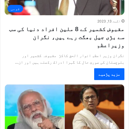
قومی
اگست 13, 2023
مقبوض کشمیر کے 8 ملین افراد دنیا کی سب
سے بڑی جیل بھگت رہے ہیں، نگران
وزیراعظم
نگران وزیر اعظم انوار الحق کاکڑ مقبوضہ کشمیر اور
بلوچستان کی صورتِ حال کا گہرا ادراک رکھتے ہیں اور ان…
مزید پڑھیے