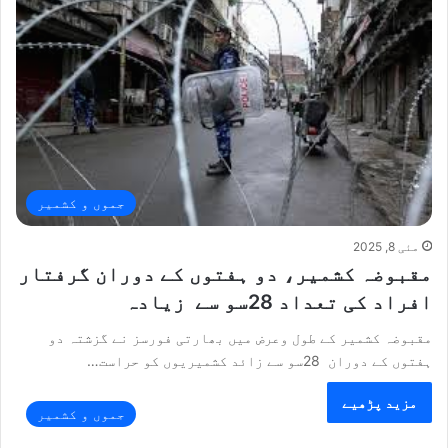
جموں و کشمیر
مئی 8, 2025
مقبوضہ کشمیر، دو ہفتوں کے دوران گرفتار
افراد کی تعداد 28سو سے زیادہ
مقبوضہ کشمیر کے طول وعرض میں بھارتی فورسز نے گزشتہ دو
ہفتوں کے دوران 28سو سے زائد کشمیریوں کو حراست…
مزید پڑھیے
جموں و کشمیر