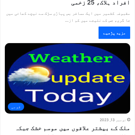
افراد ہلاک، 25 زخمی
مقبوضہ کشمیر میں ایک مسافر بس پہاڑی سڑک سے نیچے کھائی میں
جا گری، جس کے نتیجے میں کم از…
مزید پڑھیے
قومی
نومبر 13, 2023
ملک کے بیشتر علاقوں میں موسم خشک جبکہ