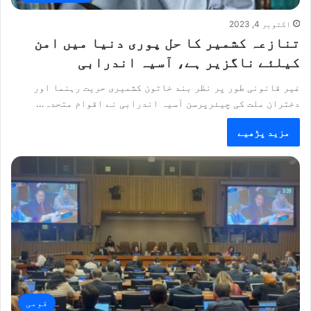
اکتوبر 4, 2023
تنازعہ کشمیر کا حل پوری دنیا میں امن
کیلئے ناگزیر ہے، آسیہ اندرابی
غیر قانونی طور پر نظر بند خاتون کشمیری حریت رہنما اور
دختران ملت کی چیئرپرسن آسیہ اندرابی نے اقوام متحدہ…
مزید پڑھیے
قومی