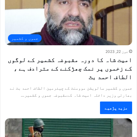
جموں و کشمیر
جون 22, 2023
امیت شاہ کا دورہ مقبوضہ کشمیر کے لوگوں
کے زخموں پر نمک چھڑکنے کے مترادف ہے ،
الطاف احمد بٹ
جموں و کشمیر سالویشن موومنٹ کے چیئرمین الطاف احمد بٹ نے
بھارتی وزیر داخلہ امیت شاہ کےمقبوضہ جموں و کشمیر…
مزید پڑھیے