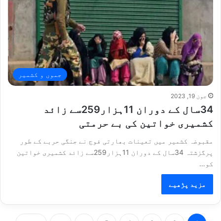
جموں و کشمیر
جون 19, 2023
34سال کے دوران 11ہزار259سے زائد
کشمیری خواتین کی بے حرمتی
مقبوضہ کشمیر میں تعینات بھارتی فوج نے جنگی حربے کے طور
پرگزشتہ 34سال کے دوران 11ہزار259سے زائد کشمیری خواتین
کو…
مزید پڑھیے