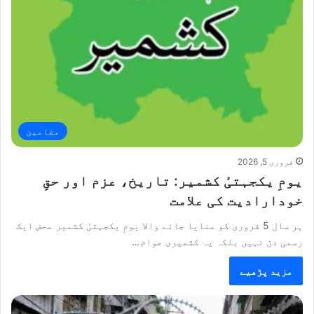
مضامین
فروری 5, 2026
یومِ یکجہتیٔ کشمیر: تاریخ، عزم اور حقِ
خودارادیت کی علامت
ہر سال 5 فروری کو منایا جانے والا یومِ یکجہتیٔ کشمیر محض ایک
رسمی دن نہیں بلکہ یہ کشمیری عوام…
مزید پڑھیے