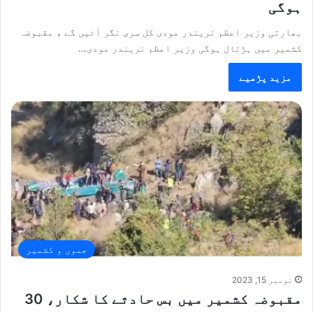
ہوگی
بھارتی وزیر اعظم نریندر مودی کل سری نگر آئیں گے ، مقبوضہ
کشمیر میں ہڑتال ہوگی وزیر اعظم نریندر مودی…
مزید پڑھیے
جموں و کشمیر
نومبر 15, 2023
مقبوضہ کشمیر میں بس حادثے کا شکار، 30