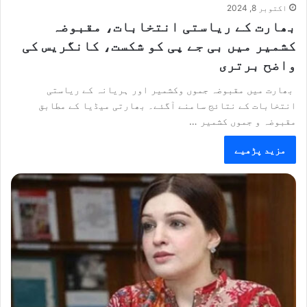
اکتوبر 8, 2024
بھارت کے ریاستی انتخابات، مقبوضہ
کشمیر میں بی جے پی کو شکست، کانگریس کی
واضح برتری
بھارت میں مقبوضہ جموں وکشمیر اور ہریانہ کے ریاستی
انتخابات کے نتائج سامنے آگئے۔ بھارتی میڈیا کے مطابق
مقبوضہ و جموں کشمیر …
مزید پڑھیے