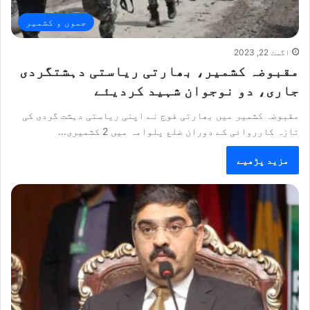
جموں و کشمیر
اگست 22, 2023
مقبوضہ کشمیر، بھارتی ریاستی دہشتگردی
جاری، دو نوجوان شہید کردیئے
مقبوضہ کشمیر میں بھارتی فوج نے اپنی ریاستی دہشت گردی کی
تازہ کارروائی کے دوران ضلع پلوامہ میں 2 کشمیری…
مزید پڑھیے