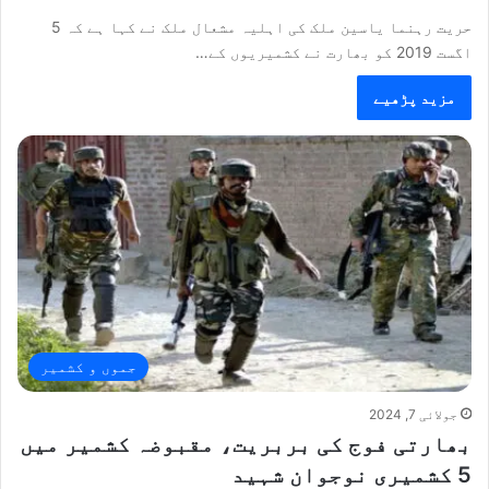
حریت رہنما یاسین ملک کی اہلیہ مشعال ملک نے کہا ہے کہ 5
اگست 2019 کو بھارت نے کشمیریوں کے…
مزید پڑھیے
جموں و کشمیر
جولائی 7, 2024
بھارتی فوج کی بربریت، مقبوضہ کشمیر میں
5 کشمیری نوجوان شہید