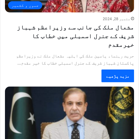
جموں و کشمیر
ستمبر 28, 2024
مشعال ملک کی جانب سے وزیراعظم شہباز
شریف کے جنرل اسمبلی میں خطاب کا
خیرمقدم
حریت رہنماء یاسین ملک کی اہلیہ مشعال ملک نے وزیراعظم
پاکستان شہباز شریف کے جنرل اسمبلی خطاب کا خیر مقدم…
مزید پڑھیے