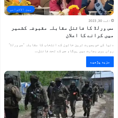
بین الاقوامی
اگست 30, 2023
مس ورلڈ کا فائنل مقابلہ مقبوضہ کشمیر
میں کرانے کا اعلان
دنیا کی خوبصورت ترین خاتون کے انتخاب کا مقابلہ ’مس ورلڈ‘
رواں برس بھارت میں ہوگا، جس کے تحت فائنل…
مزید پڑھیے