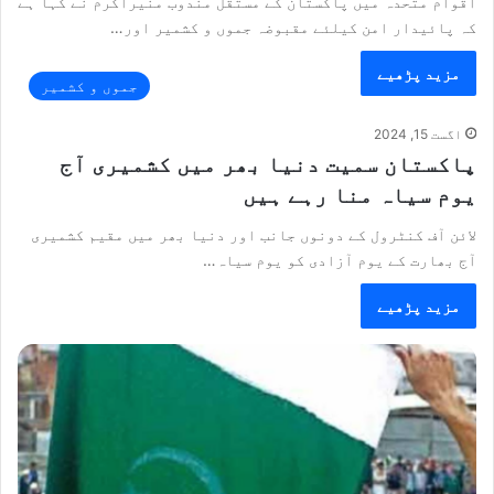
اقوام متحدہ میں پاکستان کے مستقل مندوب منیراکرم نے کہا ہے
کہ پائیدار امن کیلئے مقبوضہ جموں و کشمیر اور…
مزید پڑھیے
جموں و کشمیر
اگست 15, 2024
پاکستان سمیت دنیا بھر میں کشمیری آج
یوم سیاہ منا رہے ہیں
لائن آف کنٹرول کے دونوں جانب اور دنیا بھر میں مقیم کشمیری
آج بھارت کے یوم آزادی کو یوم سیاہ…
مزید پڑھیے