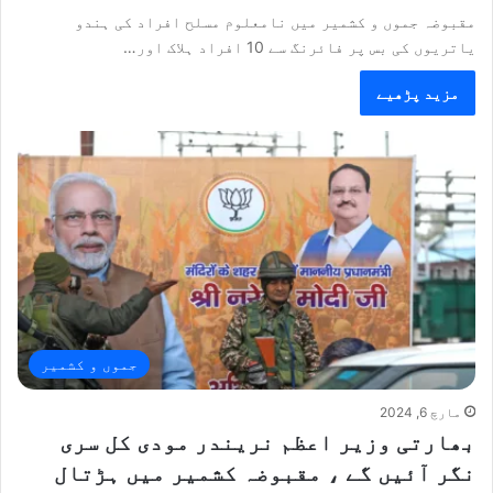
مقبوضہ جموں و کشمیر میں نامعلوم مسلح افراد کی ہندو
یاتریوں کی بس پر فائرنگ سے 10 افراد ہلاک اور…
مزید پڑھیے
جموں و کشمیر
مارچ 6, 2024
بھارتی وزیر اعظم نریندر مودی کل سری
نگر آئیں گے ، مقبوضہ کشمیر میں ہڑتال