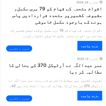
اکتوبر 24, 2024
اقوام متحدہ کے قیام کو 79 برس مکمل،
مقبوضہ کشمیرپر متعدد قراردادیں پاس
ہونے کے باوجود مکمل خاموشی
اقوامِ متحدہ کے قیام کو 79 برس مکمل ہوگئے لیکن کشمیر کے
معاملے پر اقوامِ متحدہ مکمل خاموشی اختیار کیے…
مزید پڑھیے
جموں و کشمیر
اکتوبر 12, 2024
عمر عبداللّٰہ نے آرٹیکل 370 کی بحالی کا
مطالبہ کر دیا
مقبوضہ کشمیر میں نیشنل کانفرنس کے رہنما عمر عبداللّٰہ نے
آرٹیکل 370 کی بحالی کا مطالبہ کر دیا۔انتخابات میں 42…
مزید پڑھیے
جموں و کشمیر