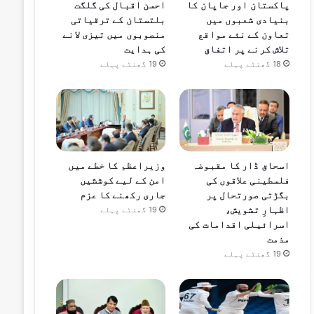
پاکستان اور جاپان کا
احسن اقبال کی گلگت
بنیادی شعبوں میں
بلتستان کے ترقیاتی
تعاون کے نئے مواقع
منصوبوں میں تیزی لانے
تلاش کرنے پر اتفاق
کی ہدایت
18 گھنٹے پہلے
19 گھنٹے پہلے
اسحاق ڈار کا مقبوضہ
وزیراعظم کا خطے میں
فلسطینی علاقوں کی
امن کے لیے کوششیں
بگڑتی صورتحال پر
جاری رکھنے کا عزم
اظہارِ تشویش،
19 گھنٹے پہلے
اسرائیلی اقدامات کی
مذمت
19 گھنٹے پہلے