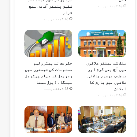
شفیق پلیئر آف دی میچ
18 گھنٹے پہلے
قرار
18 گھنٹے پہلے
ملک کے بیشتر علاقوں
حکومت نے پیٹرولیم
میں آج بھی گرم اور
مصنوعات کی قیمتوں میں
مرطوب موسم، بالائی
ردوبدل کر دیا، پیٹرول
علاقوں میں بارش کا
مہنگا، ڈیزل سستا
امکان
18 گھنٹے پہلے
18 گھنٹے پہلے