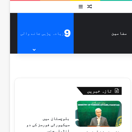
متفرق
Sidebar
9
زیادہ پڑہی جانے والی
مضامین
تازہ خبریں
بلوچستان میں
سیکیورٹی فورسز کی دو
انٹیلی جنس