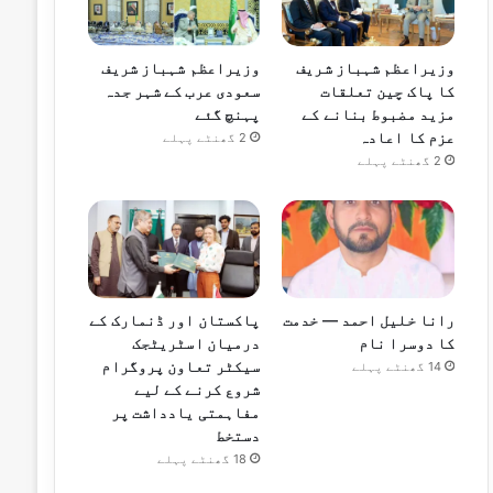
وزیراعظم شہباز شریف
وزیراعظم شہباز شریف
کا پاک چین تعلقات
سعودی عرب کے شہر جدہ
مزید مضبوط بنانے کے
پہنچ گئے
عزم کا اعادہ
2 گھنٹے پہلے
2 گھنٹے پہلے
رانا خلیل احمد — خدمت
پاکستان اور ڈنمارک کے
کا دوسرا نام
درمیان اسٹریٹجک
سیکٹر تعاون پروگرام
14 گھنٹے پہلے
شروع کرنے کے لیے
مفاہمتی یادداشت پر
دستخط
18 گھنٹے پہلے