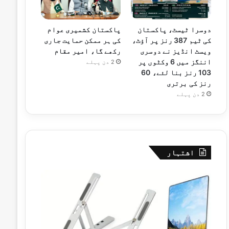
دوسرا ٹیسٹ، پاکستان
پاکستان کشمیری عوام
کی ٹیم 387 رنز پر آؤٹ،
کی ہر ممکن حمایت جاری
ویسٹ انڈیز نے دوسری
رکھے گا، امیر مقام
اننگز میں 6 وکٹوں پر
2 دن پہلے
103 رنز بنا لئے، 60
رنز کی برتری
2 دن پہلے
اشتہار