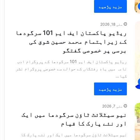
مزید پڑھیے
مئی 18, 2026
ریڈیو پاکستان ایف ایم 101 سرگودھا
کے زیراہتمام محمد حسین شوق کی
برسی پر خصوصی گفتگو
ریڈیو پاکستان ایف ایم 101 سرگودھا کے پروگرام ادب
نامہ میں یاد رفتگاں کے حوالے سے خصوصی پروگرام نشر
کیا…
مزید پڑھیے
مئی 7, 2026
نیو سیٹلائٹ ٹاؤن سرگودھا میں ایک
اور نئے پارک کا قیام
نیو سیٹلائٹ ٹاؤن سرگودھا میں ایک اور نئے پارک کا