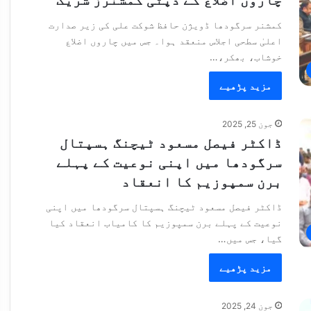
چاروں اضلاع کے ڈپٹی کمشنرز شریک
کمشنر سرگودھا ڈویژن حافظ شوکت علی کی زیر صدارت
اعلیٰ سطحی اجلاس منعقد ہوا۔ جس میں چاروں اضلاع
خوشاب، بھکر،…
مزید پڑھیے
جون 25, 2025
ڈاکٹر فیصل مسعود ٹیچنگ ہسپتال
سرگودھا میں اپنی نوعیت کے پہلے
برن سمپوزیم کا انعقاد
ڈاکٹر فیصل مسعود ٹیچنگ ہسپتال سرگودھا میں اپنی
نوعیت کے پہلے برن سمپوزیم کا کامیاب انعقاد کیا
گیا، جس میں…
مزید پڑھیے
جون 24, 2025