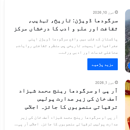
جون 10, 2026
سرگودھا ڈویژن: تاریخ، تہذیب،
ثقافت اور علم و ادب کا درخشاں مرکز
پاکستان کے قلب میں واقع سرگودھا ڈویژن اپنی
جغرافیائی اہمیت، تاریخی پس منظر، ثقافتی روایات،
صحافتی خدمات اور ادبی ورثے…
مزید پڑھیے
جون 1, 2026
آر پی او سرگودھا رینج محمد شہزاد
آصف خان کی زیر صدارت پولیس
ترقیاتی منصوبوں کا جائزہ اجلاس
آر پی او سرگودھا رینج محمد شہزاد آصف خان کی زیر
صدارت پولیس ترقیاتی منصوبوں کا جائزہ اجلاس آر پی…