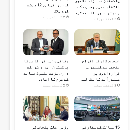
پاکستان کا آزاد کشمیر
کارروائیاں، 12 دہشت
انتخابات پر بھارت کے
گرد ہلاک
بے بنیاد بیانات مسترد
2 گھنٹے پہلے
2 گھنٹے پہلے
اسحاق ڈار کا اقوام
وفاقی وزیر توانائی کا
متحدہ سے کشمیر پر
پاکستان ایران شراکت
قراردادوں پر
داری مزید مضبوط بنانے
عملدرآمد کا مطالبہ
کے عزم کا اعادہ
2 گھنٹے پہلے
2 گھنٹے پہلے
15 ممالک کے سفارتی
وزیراعلیٰ پنجاب کی