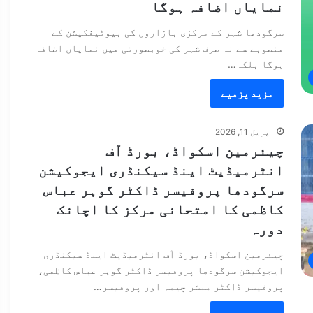
نمایاں اضافہ ہوگا
سرگودھا شہر کے مرکزی بازاروں کی بیوٹیفکیشن کے
منصوبے سے نہ صرف شہر کی خوبصورتی میں نمایاں اضافہ
ہوگا بلکہ…
مزید پڑھیے
اپریل 11, 2026
چیئرمین اسکواڈ، بورڈ آف
انٹرمیڈیٹ اینڈ سیکنڈری ایجوکیشن
سرگودھا پروفیسر ڈاکٹر گوہر عباس
کاظمی کا امتحانی مرکز کا اچانک
دورہ
چیئرمین اسکواڈ، بورڈ آف انٹرمیڈیٹ اینڈ سیکنڈری
ایجوکیشن سرگودھا پروفیسر ڈاکٹر گوہر عباس کاظمی،
پروفیسر ڈاکٹر مبشر چیمہ اور پروفیسر…