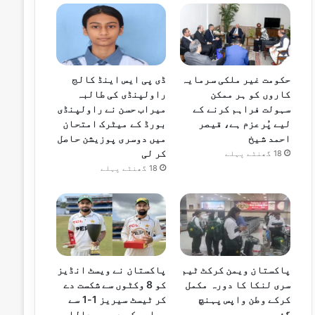
حکومت غیر ملکی سرمایہ
ڈی پی ایس اینڈ کالج
کاروں کو ہر ممکن
راولپنڈی کی طالبہ
سہولت فراہم کرنے کے
میراب حسن نے راولپنڈی
لیے پُرعزم ہے، قیصر
بورڈ کے میٹرک امتحان
احمد شیخ
میں دوسری پوزیشن حاصل
کر لی
18 گھنٹے پہلے
18 گھنٹے پہلے
پاکستان ویمن کرکٹ ٹیم
پاکستان نے ویسٹ انڈیز
سری لنکا کا دورہ مکمل
کو 8 وکٹوں سے شکست دے
کرکے وطن واپس پہنچ
کر ٹیسٹ سیریز 1-1 سے
گئی
برابر کر دی، عبداللہ