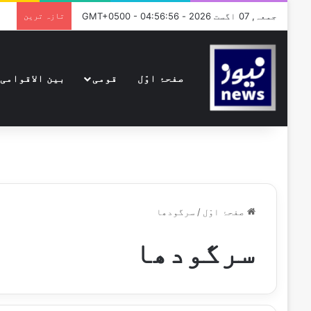
جمعہ, 07 اگست 2026 - GMT+0500 - 04:56:56
تازہ ترین
صفحۂ اوّل
قومی
بین الاقوامی
صفحۂ اوّل
/
سرگودھا
سرگودھا