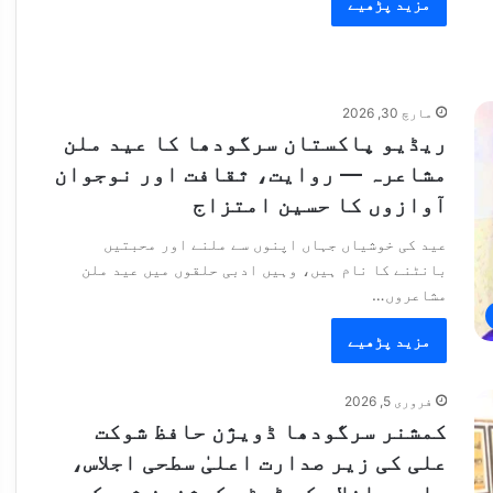
مزید پڑھیے
مارچ 30, 2026
ریڈیو پاکستان سرگودھا کا عید ملن
مشاعرہ — روایت، ثقافت اور نوجوان
آوازوں کا حسین امتزاج
عید کی خوشیاں جہاں اپنوں سے ملنے اور محبتیں
بانٹنے کا نام ہیں، وہیں ادبی حلقوں میں عید ملن
مشاعروں…
مزید پڑھیے
فروری 5, 2026
کمشنر سرگودھا ڈویژن حافظ شوکت
علی کی زیر صدارت اعلیٰ سطحی اجلاس،