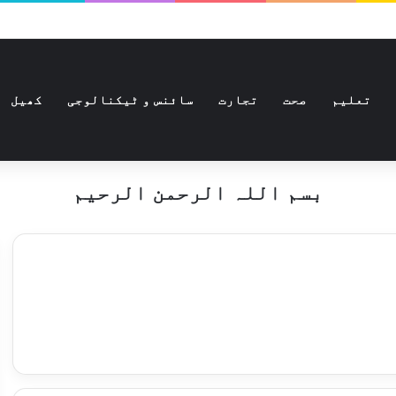
تعلیم
صحت
تجارت
سائنس و ٹیکنالوجی
کھیل
بسم اللہ الرحمن الرحیم