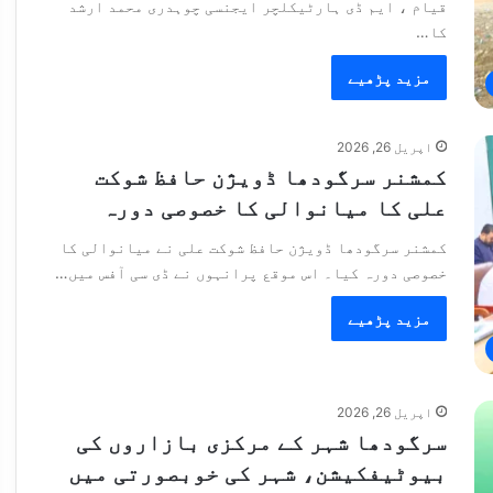
قیام ، ایم ڈی ہارٹیکلچر ایجنسی چوہدری محمد ارشد
کا…
مزید پڑھیے
اپریل 26, 2026
کمشنر سرگودھا ڈویژن حافظ شوکت
علی کا میانوالی کا خصوصی دورہ
کمشنر سرگودھا ڈویژن حافظ شوکت علی نے میانوالی کا
خصوصی دورہ کیا۔ اس موقع پرانہوں نے ڈی سی آفس میں…
مزید پڑھیے
اپریل 26, 2026
سرگودھا شہر کے مرکزی بازاروں کی
بیوٹیفکیشن، شہر کی خوبصورتی میں