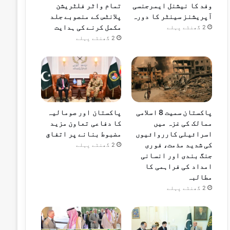
وفد کا نیشنل ایمرجنسی
تمام واٹر فلٹریشن
آپریشنز سینٹر کا دورہ
پلانٹس کے منصوبے جلد
مکمل کرنے کی ہدایت
2 گھنٹے پہلے
2 گھنٹے پہلے
پاکستان سمیت 8 اسلامی
پاکستان اور صومالیہ
ممالک کی غزہ میں
کا دفاعی تعاون مزید
اسرائیلی کارروائیوں
مضبوط بنانے پر اتفاق
کی شدید مذمت، فوری
2 گھنٹے پہلے
جنگ بندی اور انسانی
امداد کی فراہمی کا
مطالبہ
2 گھنٹے پہلے