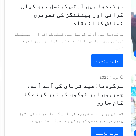
سرگودھا میں آرٹس کونسل میں کیلی
گرافی اور پینٹنگز کی تصویری
نمائش کا انعقاد
سرگودھا میں آرٹس کونسل میں کیلی گرافی اور پینٹنگز
کی تصویری نمائش کا انعقاد کیا گیا۔ جس میں قدرت
کے…
مزید پڑھیے
جون 1, 2025
سرگودھا: عید قرباں کی آمد آمد،
چھریوں اور ٹوکوں کو تیز کرنے کا
کام جاری
قصائی ہو یا عام شہری، قربانی کے جانور کے لیے تیز
چھری کی ضرورت سب کو ہوتی ہے۔ سرگودھا میں…
مزید پڑھیے