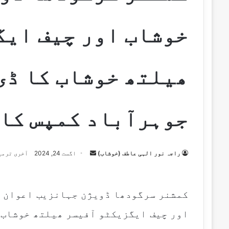
خوشاب اور چیف ایگ
ھیلتھ خوشاب کا ڈی
جوہرآباد کمپس کا 
راجہ نور الہی عاطف (خوشاب)
S
اگست 24, 2024
آخری ترمیم اگس
e
n
d
کمشنر سرگودھا ڈویژن جہانزیب اعوان ن
a
اور چیف ایگزیکٹو آفیسر ھیلتھ خوشاب 
n
e