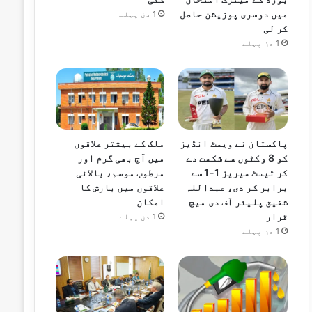
میں دوسری پوزیشن حاصل
1 دن پہلے
کر لی
1 دن پہلے
پاکستان نے ویسٹ انڈیز
ملک کے بیشتر علاقوں
کو 8 وکٹوں سے شکست دے
میں آج بھی گرم اور
کر ٹیسٹ سیریز 1-1 سے
مرطوب موسم، بالائی
برابر کر دی، عبداللہ
علاقوں میں بارش کا
شفیق پلیئر آف دی میچ
امکان
قرار
1 دن پہلے
1 دن پہلے