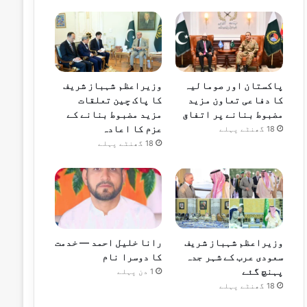
پاکستان اور صومالیہ
وزیراعظم شہباز شریف
کا دفاعی تعاون مزید
کا پاک چین تعلقات
مضبوط بنانے پر اتفاق
مزید مضبوط بنانے کے
عزم کا اعادہ
18 گھنٹے پہلے
18 گھنٹے پہلے
وزیراعظم شہباز شریف
رانا خلیل احمد — خدمت
سعودی عرب کے شہر جدہ
کا دوسرا نام
پہنچ گئے
1 دن پہلے
18 گھنٹے پہلے