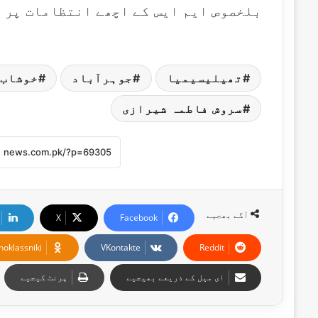
بلخصوص ایم ایس کے اچھے انتظامات پر ا
تھیلیسیمیا
جوہرآباد
خوشاب
سروش فاطمہ شیرازی
آگے بھجیے
X
Facebook
noklassniki
VKontakte
Reddit
ای میل کے ذریعے بھیجیے
پرنٹ کیجیے