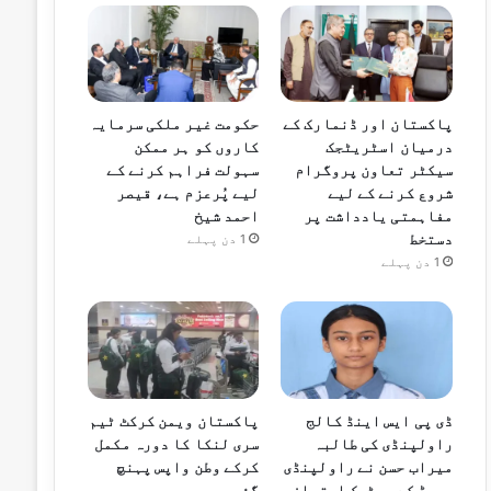
پاکستان اور ڈنمارک کے
حکومت غیر ملکی سرمایہ
درمیان اسٹریٹجک
کاروں کو ہر ممکن
سیکٹر تعاون پروگرام
سہولت فراہم کرنے کے
شروع کرنے کے لیے
لیے پُرعزم ہے، قیصر
مفاہمتی یادداشت پر
احمد شیخ
دستخط
1 دن پہلے
1 دن پہلے
ڈی پی ایس اینڈ کالج
پاکستان ویمن کرکٹ ٹیم
راولپنڈی کی طالبہ
سری لنکا کا دورہ مکمل
میراب حسن نے راولپنڈی
کرکے وطن واپس پہنچ
بورڈ کے میٹرک امتحان
گئی