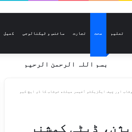
تعلیم
صحت
تجارت
سائنس و ٹیکنالوجی
کھیل
بسم اللہ الرحمن الرحیم
شاب اور چیف ایگزیکٹو آفیسر ھیلتھ خوشاب کا ڈی ایچ کیو
یژن، ڈپٹی کمشنر