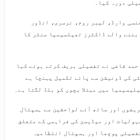
یلی دورہ کیا۔
نسی وارڈ، لیبر روم، نرسری، انڈور
بننے والے ڈاکٹرز تھیلسیمیا سنٹر کا
حمد قاضی نے تفصیلی بریف کرتے ہوئے کہا
ی کی ڈونیشن سے پائے تکمیل پہنچا ہے
لیسیمیا میں مبتلا بچوں کو بلڈ لگتا ہے۔
ریضوں اور ساتھ آئے لواحقین سے ہسپتال
سہولیات اور میڈیسن کی فراہمی کے متعلق
تفصیلی پوچھا اور ہسپتال انتظامیہ