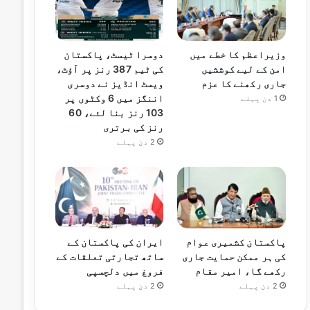
وزیراعظم کا خطے میں
دوسرا ٹیسٹ، پاکستان
امن کے لیے کوششیں
کی ٹیم 387 رنز پر آؤٹ،
جاری رکھنے کا عزم
ویسٹ انڈیز نے دوسری
اننگز میں 6 وکٹوں پر
1 دن پہلے
103 رنز بنا لئے، 60
رنز کی برتری
2 دن پہلے
پاکستان کشمیری عوام
ایران کی پاکستان کے
کی ہر ممکن حمایت جاری
ساتھ تجارتی تعلقات کے
رکھے گا، امیر مقام
فروغ میں دلچسپی
2 دن پہلے
2 دن پہلے