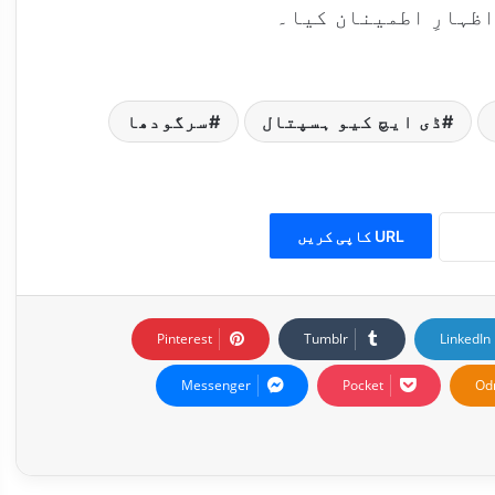
ظہارِ اطمینان کیا۔
ڈی ایچ کیو ہسپتال
سرگودھا
URL کاپی کریں
Pinterest
Tumblr
LinkedIn
Messenger
Pocket
Od