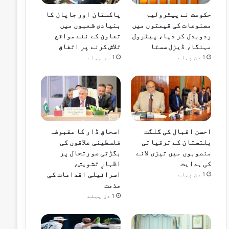
حکومت نے پیٹرولیم
پاکستان اور جاپان کا
مصنوعات کی قیمتوں میں
بنیادی شعبوں میں
ردوبدل کر دیا، پیٹرول
تعاون کے نئے مواقع
مہنگا، ڈیزل سستا
تلاش کرنے پر اتفاق
1 دن پہلے
1 دن پہلے
احسن اقبال کی گلگت
اسحاق ڈار کا مقبوضہ
بلتستان کے ترقیاتی
فلسطینی علاقوں کی
منصوبوں میں تیزی لانے
بگڑتی صورتحال پر
کی ہدایت
اظہارِ تشویش،
اسرائیلی اقدامات کی
1 دن پہلے
مذمت
1 دن پہلے