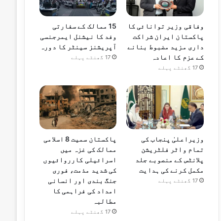
وفاقی وزیر توانائی کا
15 ممالک کے سفارتی
پاکستان ایران شراکت
وفد کا نیشنل ایمرجنسی
داری مزید مضبوط بنانے
آپریشنز سینٹر کا دورہ
کے عزم کا اعادہ
17 گھنٹے پہلے
17 گھنٹے پہلے
وزیراعلیٰ پنجاب کی
پاکستان سمیت 8 اسلامی
تمام واٹر فلٹریشن
ممالک کی غزہ میں
پلانٹس کے منصوبے جلد
اسرائیلی کارروائیوں
مکمل کرنے کی ہدایت
کی شدید مذمت، فوری
جنگ بندی اور انسانی
17 گھنٹے پہلے
امداد کی فراہمی کا
مطالبہ
17 گھنٹے پہلے