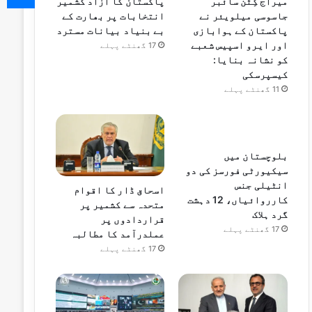
میراج کِٹن سائبر
پاکستان کا آزاد کشمیر
جاسوسی میلویئر نے
انتخابات پر بھارت کے
پاکستان کے ہوابازی
بے بنیاد بیانات مسترد
اور ایرو اسپیس شعبے
17 گھنٹے پہلے
کو نشانہ بنایا:
کیسپرسکی
11 گھنٹے پہلے
بلوچستان میں
سیکیورٹی فورسز کی دو
انٹیلی جنس
اسحاق ڈار کا اقوام
کارروائیاں، 12 دہشت
متحدہ سے کشمیر پر
گرد ہلاک
قراردادوں پر
17 گھنٹے پہلے
عملدرآمد کا مطالبہ
17 گھنٹے پہلے