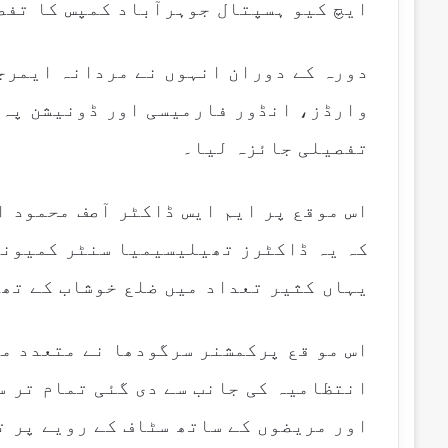
ایچ کیو ہسپتال جوہرآباد کمپس کا تفص
m
a
i
دورہ کے دوران انہوں نے مردانہ ایمرج
l
وارڈز، انڈور فارمیسی اور ڈونیشن پہ 
تفصیلی جائزہ لیا۔
اس موقع پر ایم ایس ڈاکٹر آصف محمود ا
کہ یہ ڈاکٹرز تھیلیسیمیا سنٹر کمیونٹ
یہاں کثیر تعداد میں ضلع خوشاب کے تھی
اس مو قع پرکمشنر سرگودھا نے متعدد م
انتظامیہ کی جانب سے دی گئی تمام تر 
اور مریضوں کے ساتھ سٹاف کے رویے پر 