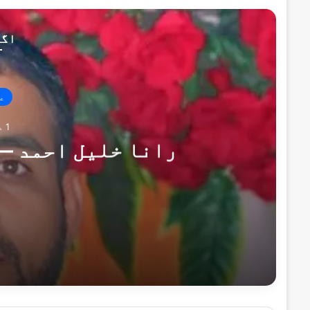
اگل
ع
1 دن پہلے
رانا خلیل احمد —
1 دن پہلے
رانا خلیل احمد — خدمت کا دوسرا نام