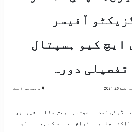
زیکٹو آفیسر
 ایچ کیو ہسپتال
تفصیلی دورہ
ت 26, 2024
پڑھنے میں ۱ منٹ
ے ڈپٹی کمشنر خوشاب سروش فاطمہ شیرازی
ڈاکٹر صائمہ اکرام نیازی کے ہمراہ ڈی