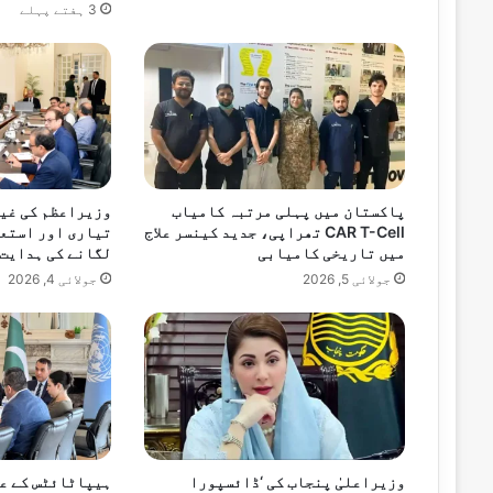
ن
3 ہفتے پہلے
کمشنر سرگودھا ڈویژن حافظ شوکت علی کا م
ک
ے
ا
ج
ل
ا
س
س
ے
پاکستان میں پہلی مرتبہ کامیاب
وزیراعظم کی غیر
CAR T-Cell تھراپی، جدید کینسر علاج
تیاری اور استع
خ
میں تاریخی کامیابی
لگانے کی ہدایت
ط
ا
جولائی 5, 2026
جولائی 4, 2026
ب
وزیراعلیٰ پنجاب کی ‘ڈائسپورا
ہیپاٹائٹس کے عا