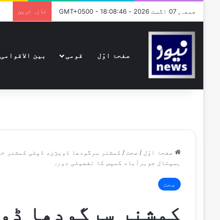
جمعہ, 07 اگست 2026 - GMT+0500 - 18:08:46
تازہ ترین
صفحۂ اوّل
قومی
بین الاقوامی
صفحۂ اوّل
/
صحت
/
کمشنر سرگودھا ڈویژن، ڈپٹی کمشنر خو
ہسپتال جوہرآباد کمپس کا تفصیلی دورہ
صحت
کمشنر سرگودھا ڈو