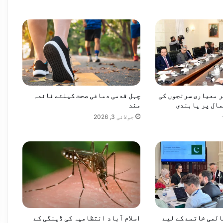
6
یانوالی کا خصوصی دورہ
5
ر
ن
ز
ب
ن
ا
ک
ر
 معیاری سرنجوں کی
چہل قدمی دماغی صحت کیلئے فائدہ
مال پر پابندی
مند
آ
ئ
جولائی 3, 2026
و
ٹ
لمی خاتمے کے لیے
اسلام آباد انتظامیہ کی ڈینگی کے