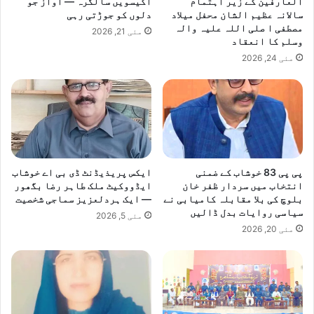
العارفین کے زیر اہتمام
اکیسویں سالگرہ — آواز جو
ا
سالانہ عظیم الشان محفل میلاد
دلوں کو جوڑتی رہی
ج
مصطفی ا صلی اللہ علیہ والہ
مئی 21, 2026
ل
وسلم کا انعقاد
ا
مئی 24, 2026
س
پی پی 83 خوشاب کے ضمنی
ایکس پریذیڈنٹ ڈی بی اے خوشاب
انتخاب میں سردار ظفر خان
ایڈووکیٹ ملک طاہر رضا بگھور
بلوچ کی بلا مقابلہ کامیابی نے
— ایک ہردلعزیز سماجی شخصیت
سیاسی روایات بدل ڈالیں
مئی 5, 2026
مئی 20, 2026