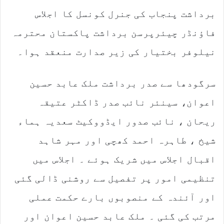
d
برداشت پنجاب کی جنرل کونسل کا اجلاس
a
n
فاؤنڈر چیئرپرسن برداشت پاکستان محترمہ
e
m
نیلوفر بختیار کی زیر صدارت منعقد ہوا۔
a
i
سرگودھا سے صدر برداشت ملک عابد حسین
l
اعوان، سینئر نائب صدر ڈاکٹر عتیقہ
ریحان ، نائب صدور ایڈووکیٹ سعدیہ ہماء
شیخ ، طاہرہ احمد کھچی اور مہر شاہد
اقبال اجلاس میں شریک ہوئے ۔ اجلاس میں
تنظیمی امور پر تفصیل سے روشنی ڈالی گئی
اور آئندہ کے منصوبوں بارے حکمت عملی
مرتب کی گئی ۔ ملک عابد حسین اعوان اور