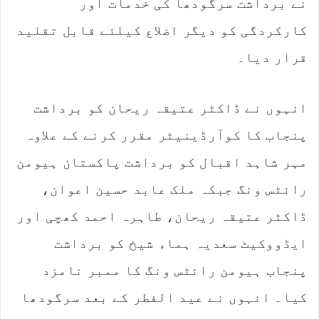
نے برداشت سرگودھا کی خدمات اور
کارکردگی کو دیگر اضلاع کیلئے قابل تقلید
قرار دیا۔
انہوں نے ڈاکٹر عتیقہ ریحان کو برداشت
پنجاب کا کوآرڈینیٹر مقرر کرنے کے علاوہ
مہر شاہد اقبال کو برداشت پاکستان ہیومن
رائٹس ونگ جبکہ ملک عابد حسین اعوان،
ڈاکٹر عتیقہ ریحان، طاہرہ احمد کھچی اور
ایڈووکیٹ سعدیہ ہماء شیخ کو برداشت
پنجاب ہیومن رائٹس ونگ کا ممبر نامزد
کیا۔ انہوں نے عید الفطر کے بعد سرگودھا