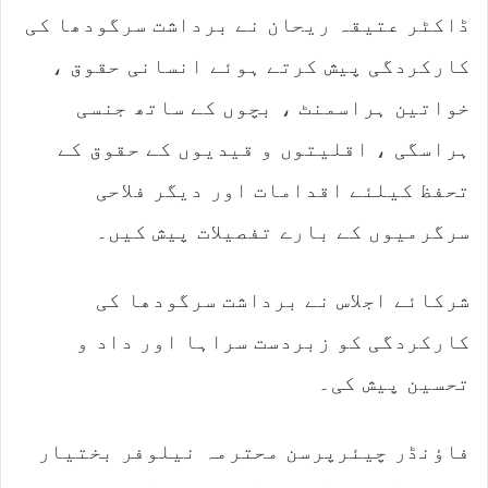
ڈاکٹر عتیقہ ریحان نے برداشت سرگودھا کی
کارکردگی پیش کرتے ہوئے انسانی حقوق ،
خواتین ہراسمنٹ ، بچوں کے ساتھ جنسی
ہراسگی ، اقلیتوں و قیدیوں کے حقوق کے
تحفظ کیلئے اقدامات اور دیگر فلاحی
سرگرمیوں کے بارے تفصیلات پیش کیں۔
شرکائے اجلاس نے برداشت سرگودھا کی
کارکردگی کو زبردست سراہا اور داد و
تحسین پیش کی۔
فاؤنڈر چیئرپرسن محترمہ نیلوفر بختیار