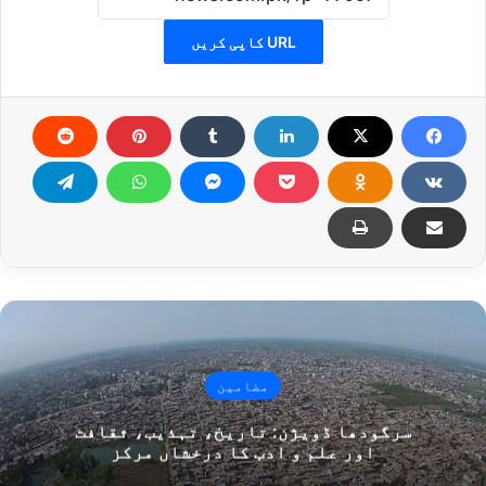
URL کاپی کریں
مضامین
سرگودھا ڈویژن: تاریخ، تہذیب، ثقافت
اور علم و ادب کا درخشاں مرکز