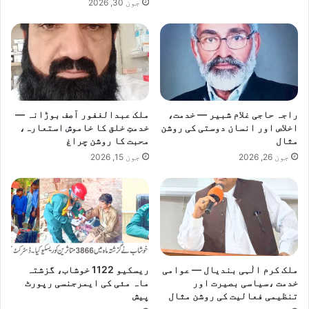
جون 30, 2026
ا
ش
ن
ل
ک
ک
ی
م
ز
ی
ی
ش
ر
ن
ص
راجہ حاجی غلام شبیر — خدمت،
ملک عبدالغفور آصف بوڑانہ —
ک
اخلاص اور انسان دوستی کی روشن
خدمتِ خلق کا خاموش استعارہ،
د
ا
مثال
محبت کا روشن چراغ
ا
ہ
ر
جون 26, 2026
جون 15, 2026
و
ت
ن
ا
ے
ن
و
ف
ا
و
ل
ر
ا
س
ا
ملک کرم الٰہی بندیال — عوامی
ریسکیو 1122 خوشاب، گزشتہ
م
ج
خدمت ،سیاسی بصیرت اور
ماہ مئی کی ایمرجنسی رپورٹ
ن
ل
تنظیمی فعالیت کی روشن مثال
پیش
ٹ
ا