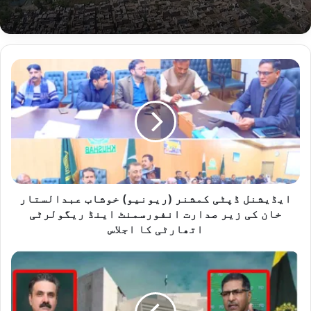
ا
ی
ڈ
ی
ش
ن
ل
ڈ
پ
ٹ
ایڈیشنل ڈپٹی کمشنر (ریونیو) خوشاب عبدالستار
ی
خان کی زیر صدارت انفورسمنٹ اینڈ ریگولرٹی
ک
اتھارٹی کا اجلاس
م
ش
ع
ن
ل
ر
ی
(
ظ