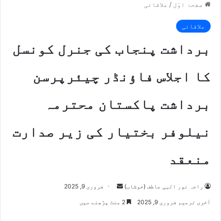
صفحۂ اوّل
/
علاقائی
علاقائی
برداشت پنجاب کی جنرل کونسل
کا اجلاس فاؤنڈر چیئرپرسن
برداشت پاکستان محترمہ
نیلوفر بختیار کی زیر صدارت
منعقد
راجہ نور الہی عاطف (خوشاب)
S
فروری 9, 2025
e
آخری ترمیم فروری 9, 2025
2 منٹ پڑھنے میں
n