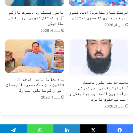
ٹریفک بہار مشاعرہ: ادب، شعور
نامور قلمکارہ ،مسرت ناز کو
اور ذمہ داری کا حسین امتزاج
آل پاکستان کلاچوی ایوارڈ کی
عطائیگی
مئی 4, 2026
مئی 4, 2026
ہردلعزیز نامور نوجوان
محمد حذیفہ بطور تحصیل
قانون دان ملک مسعود الرحمان
آرڈینیٹر قومی امن کمیٹی
اعوان کو سالگرہ مبارک
براءے بین المذاہب ہم آہنگی و
مئی 1, 2026
انسانی حقوق نامزد
مئی 3, 2026