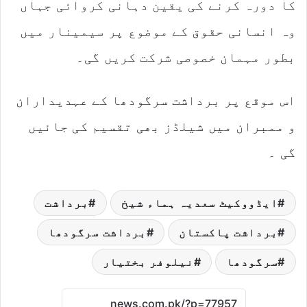
کا دورہ کرنے کی یقین دہانی کروائی جہاں
وہ انسانی حقوق کے موضوع پر سیمینار میں
بطور مہمان خصوصی شرکت کریں گی۔
اس موقع پر برداشت سرگودھا کے عہدیداران
و ممبران میں شیلڈز بھی تقسیم کی جائیں
گی ۔
ایڈووکیٹ سعدیہ ہماء شیخ
برداشت
برداشت پاکستان
برداشت سرگودھا
سرگودھا
نیلوفر بختیار