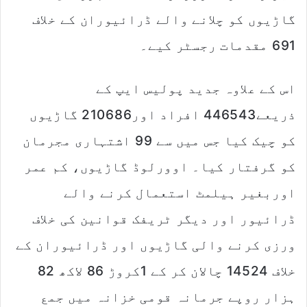
گاڑیوں کو چلانے والے ڈرائیوران کے خلاف
691 مقدمات رجسٹر کیے۔
اس کے علاوہ جدید پولیس ایپ کے
ذریعے446543 افراد اور210686 گاڑیوں
کو چیک کیا جس میں سے 99 اشتہاری مجرمان
کو گرفتار کیا۔ اوورلوڈ گاڑیوں، کم عمر
اوربغیر ہیلمٹ استعمال کرنے والے
ڈرائیور اور دیگر ٹریفک قوانین کی خلاف
ورزی کرنے والی گاڑیوں اور ڈرائیوران کے
خلاف 14524 چالان کر کے 1کروڑ 86 لاکھ 82
ہزار روپے جرمانہ قومی خزانہ میں جمع