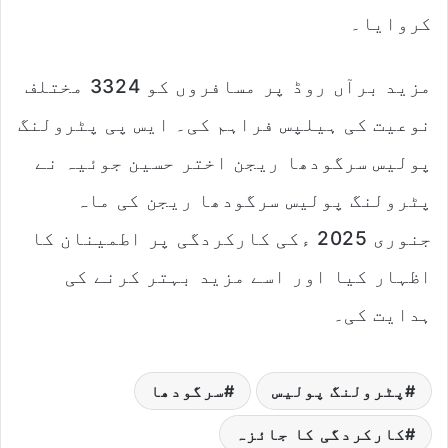
کروایا۔
مزید برآں روڈ پر مسافروں کو 3324 مختلف
نوعیت کی ہیلپس فراہم کی۔ ایس پی پٹرولنگ
پولیس سرگودھا ریجن اختر حسین جوئیہ نے
پٹرولنگ پولیس سرگودھا ریجن کی ماہ
جنوری 2025 ءکی کارکردگی پر اطمینان کا
اظہار کیا اور اسے مزید بہتر کرنے کی
ہدایت کی۔
پٹرولنگ پولیس
سرگودھا
کارکردگی کا جائزہ