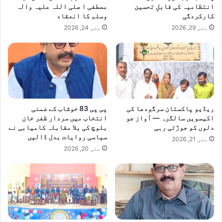
انتظامیہ کی قابلِ تحسین
مصطفی ا صلی اللہ علیہ والہ
کارکردگی
وسلم کا انعقاد
مئی 29, 2026
مئی 24, 2026
ریڈیو پاکستان سرگودھا کی
پی پی 83 خوشاب کے ضمنی
اکیسویں سالگرہ — آواز جو
انتخاب میں سردار ظفر خان
دلوں کو جوڑتی رہی
بلوچ کی بلا مقابلہ کامیابی نے
سیاسی روایات بدل ڈالیں
مئی 21, 2026
مئی 20, 2026