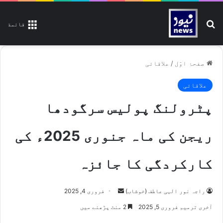
تلاش کیجیے
قائمة
صفحۂ اوّل
/
علاقائی
علاقائی
پٹرولنگ پولیس سرگودھا
ریجن کی ماہ جنوری 2025ء کی
کارکردگی کا جائزہ
راجہ نور الہی عاطف (خوشاب)
S
فروری 4, 2025
e
آخری ترمیم فروری 5, 2025
2 منٹ پڑھنے میں
n