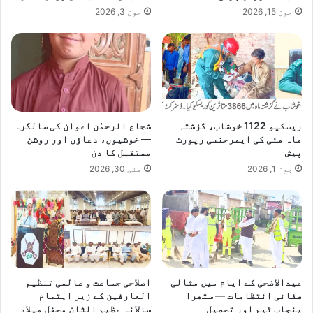
م
جون 15, 2026
جون 3, 2026
ا
ن
ت
ق
ا
ل
ک
ر
ریسکیو 1122 خوشاب، گزشتہ
شجاع الرحمٰن اعوان کی سالگرہ
گ
ماہ مئی کی ایمرجنسی رپورٹ
— خوشیوں، دعاؤں اور روشن
ئ
پیش
مستقبل کا دن
ے
جون 1, 2026
مئی 30, 2026
عیدالاضحیٰ کے ایام میں مثالی
اصلاحی جماعت و عالمی تنظیم
صفائی انتظامات — ستھرا
العارفین کے زیر اہتمام
پنجاب ٹیم اور تحصیل
سالانہ عظیم الشان محفل میلاد