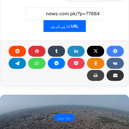
URL کاپی کریں
مضامین