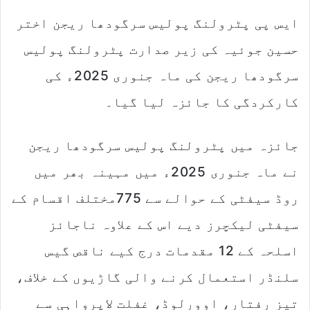
d
ایس پی پٹرولنگ پولیس سرگودھا ریجن اختر
a
n
حسین جوئیہ کی زیر صدارت پٹرولنگ پولیس
e
m
سرگودھا ریجن کی ماہ جنوری 2025ء کی
a
کارکردگی کا جائزہ لیا گیا۔
i
l
جائزہ میں پٹرولنگ پولیس سرگودھا ریجن
نے ماہ جنوری 2025ء میں مہینہ بھر میں
روڈ سیفٹی کے حوالے سے 775مختلف اقسام کے
سیفٹی لیکچرز دیے اس کے علاوہ ناجائز
اسلحہ کے 12 مقدمات درج کیے ناقص گیس
سلنڈر استعمال کرنے والی گاڑیوں کے خلاف،
تیز رفتار، اوورلوڈ، غفلت لاپرواہی سے