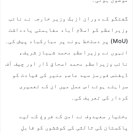
گفتگو کے دوران ازبک وزیر خارجہ نے نائب
وزیراعظم کو اسلام آباد مفاہمتی یادداشت
(MoU) پر دستخط ہونے پر مبارکباد پیش کی۔
انہوں نے وزیراعظم محمد شہباز شریف،
نائب وزیراعظم محمد اسحاق ڈار اور چیف آف
ڈیفنس فورسز سید عاصم منیر کی قیادت کو
سراہتے ہوئے اس عمل میں ان کے تعمیری
کردار کی تعریف کی۔
بختیار سعیدوف نے امن کے فروغ کے لیے
پاکستان کی ثالثی کی کوششوں کو قابلِ