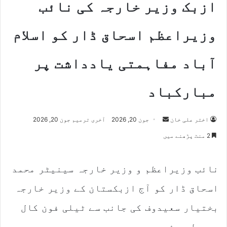
ازبک وزیر خارجہ کی نائب
وزیراعظم اسحاق ڈار کو اسلام
آباد مفاہمتی یادداشت پر
مبارکباد
Send
اختر علی خان
جون 20, 2026
آخری ترمیم جون 20, 2026
an
2 منٹ پڑھنے میں
email
نائب وزیراعظم و وزیر خارجہ سینیٹر محمد
اسحاق ڈار کو آج ازبکستان کے وزیر خارجہ
بختیار سعیدوف کی جانب سے ٹیلی فون کال
موصول ہوئی۔