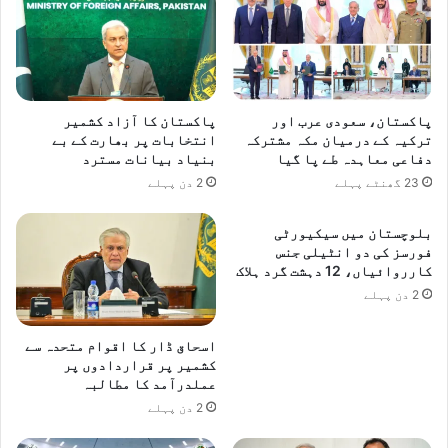
پاکستان، سعودی عرب اور
پاکستان کا آزاد کشمیر
ترکیہ کے درمیان مکہ مشترکہ
انتخابات پر بھارت کے بے
دفاعی معاہدہ طے پا گیا
بنیاد بیانات مسترد
23 گھنٹے پہلے
2 دن پہلے
بلوچستان میں سیکیورٹی
فورسز کی دو انٹیلی جنس
کارروائیاں، 12 دہشت گرد ہلاک
2 دن پہلے
اسحاق ڈار کا اقوام متحدہ سے
کشمیر پر قراردادوں پر
عملدرآمد کا مطالبہ
2 دن پہلے