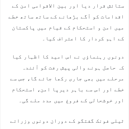
ستائش قرار دیا اور بین الاقوامی امن کے
اقدامات کو آگے بڑھانے کے ساتھ ساتھ خطے
میں امن و استحکام کے قیام میں پاکستان
کے اہم کردار کا اعتراف کیا۔
دونوں رہنماؤں نے اس امید کا اظہار کیا
کہ حاصل ہونے والی پیش رفت کو آئندہ
مرحلے میں بھی جاری رکھا جائے گا، جس سے
خطے اور اس سے باہر دیرپا امن، استحکام
اور خوشحالی کے فروغ میں مدد ملے گی۔
ٹیلی فونک گفتگو کے دوران دونوں وزرائے