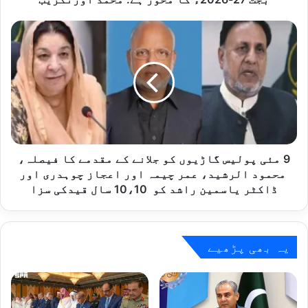
کا
محور
9
ہے:
مئی
محمد
پولیس
اورنگزیب
گاڑیوں
کو
جلانے
کے
مقدمے
کا
فیصلہ،
9 مئی پولیس گاڑیوں کو جلانے کے مقدمے کا فیصلہ،
محمود
محمود الرشید، عمر چیمہ اور اعجاز چوہدری اور
الرشید،
ڈاکٹر یاسمین راشد کو 10،10 سال قیدکی سزا
عمر
چیمہ
اور
اعجاز
یہ بھی پڑھیے
چوہدری
اور
ڈاکٹر
یاسمین