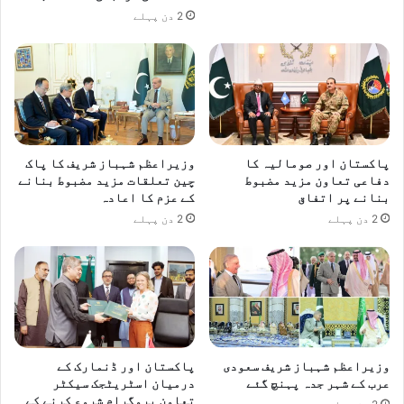
2 دن پہلے
پاکستان اور صومالیہ کا
وزیراعظم شہباز شریف کا پاک
دفاعی تعاون مزید مضبوط
چین تعلقات مزید مضبوط بنانے
بنانے پر اتفاق
کے عزم کا اعادہ
2 دن پہلے
2 دن پہلے
وزیراعظم شہباز شریف سعودی
پاکستان اور ڈنمارک کے
عرب کے شہر جدہ پہنچ گئے
درمیان اسٹریٹجک سیکٹر
تعاون پروگرام شروع کرنے کے