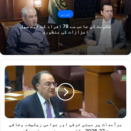
قومی
حکومت کی جانب سے 78 افراد کے لیے سول
اعزازات کی منظوری
برآمدات
پر
مبنی
ترقی
اور
عوامی
ریلیف،
وفاقی
بجٹ
27-
برآمدات پر مبنی ترقی اور عوامی ریلیف، وفاقی
2026ء
بجٹ 27-2026ء کا محور ہے: محمد اورنگزیب