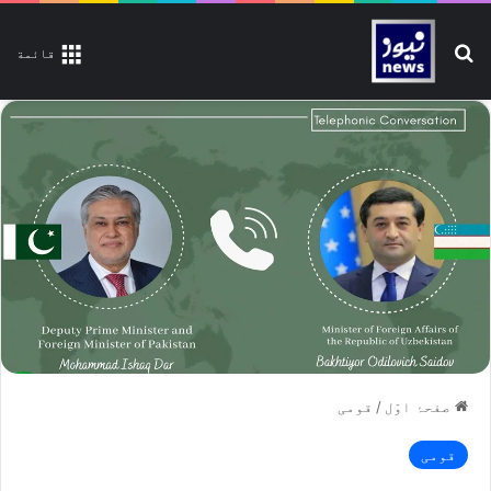
تلاش کیجیے
قائمة
صفحۂ اوّل
/
قومی
قومی