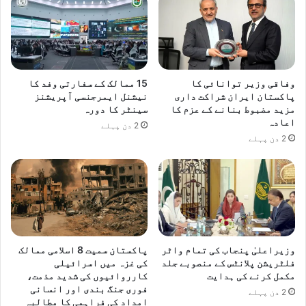
وفاقی وزیر توانائی کا
15 ممالک کے سفارتی وفد کا
پاکستان ایران شراکت داری
نیشنل ایمرجنسی آپریشنز
مزید مضبوط بنانے کے عزم کا
سینٹر کا دورہ
اعادہ
2 دن پہلے
2 دن پہلے
وزیراعلیٰ پنجاب کی تمام واٹر
پاکستان سمیت 8 اسلامی ممالک
فلٹریشن پلانٹس کے منصوبے جلد
کی غزہ میں اسرائیلی
مکمل کرنے کی ہدایت
کارروائیوں کی شدید مذمت،
فوری جنگ بندی اور انسانی
2 دن پہلے
امداد کی فراہمی کا مطالبہ