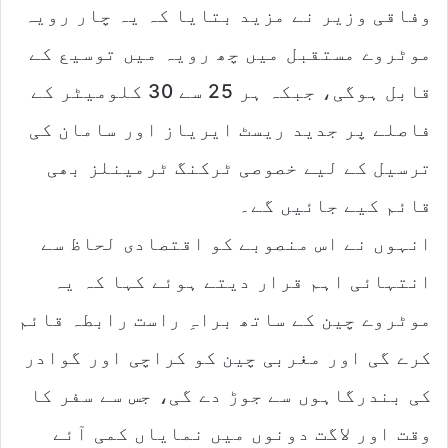
وفاقی وزیر نے مزید بتایا کہ یہ چار رویہ
موٹروے مستقبل میں چھ رویہ میں توسیع کے
قابل ہوگی، جبکہ ہر 25 سے 30 کلومیٹر کے
فاصلے پر جدید ریسٹ ایریاز اور سامان کی
ترسیل کے لیے خصوصی ٹرکنگ ٹرمینلز بھی
قائم کیے جائیں گے۔
انہوں نے اس منصوبے کو اقتصادی لحاظ سے
انتہائی اہم قرار دیتے ہوئے کہا کہ یہ
موٹروے چین کے ساتھ براہِ راست رابطہ قائم
کرے گی اور مغربی چین کو کراچی اور گوادر
کی بندرگاہوں سے جوڑ دے گی، جس سے سفر کا
وقت اور لاگت دونوں میں نمایاں کمی آئے