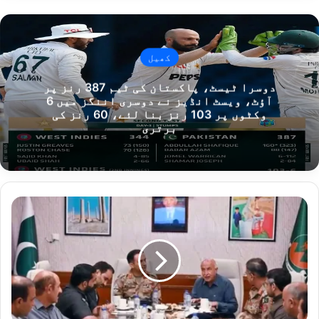
کھیل
دوسرا ٹیسٹ، پاکستان کی ٹیم 387 رنز پر
آؤٹ، ویسٹ انڈیز نے دوسری اننگز میں 6
وکٹوں پر 103 رنز بنا لئے، 60 رنز کی
برتری
ضلع
کیچ
میں
ڈسٹرکٹ
کوآرڈینیشن
کمیٹی
کی
تین