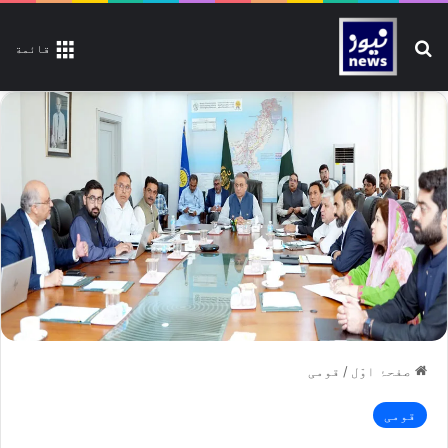
تلاش کیجیے
قائمة
صفحۂ اوّل
/
قومی
قومی