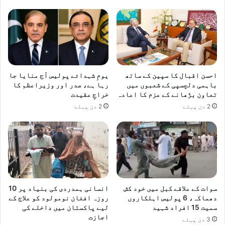
احسن اقبال کا سپین کے ساتھ
یومِ شہدائے پولیس آج منایا جا
باہمی دلچسپی کے شعبوں میں
رہا ہے، صدر اور وزیراعظم کا
تعاون بڑھانے کے عزم کا اعادہ
خراجِ عقیدت
2 دن پہلے
2 دن پہلے
سوات کے علاقے کبل میں خود کش
انسانی ہمدردی کی بنیاد پر 10
دھماکہ، 6 پولیس اہلکاروں
روزہ افغان نومولود کو علاج کے
سمیت 15 افراد شہید
لیے پاکستان میں داخلے کی
اجازت
3 دن پہلے