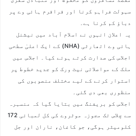
سہولت فراہم کرنا اور قراقرم ہائی وے پر
دباؤ کم کرنا ہے۔
یہ اعلان انہوں نے اسلام آباد میں نیشنل
ہائی وے اتھارٹی (NHA) کے ایک اعلیٰ سطحی
اجلاس کی صدارت کرتے ہوئے کیا۔ اجلاس میں
ملک کے مواصلاتی نیٹ ورک کو جدید خطوط پر
استوار کرنے کے لیے مختلف منصوبوں کی
منظوری بھی دی گئی۔
اجلاس کو بریفنگ میں بتایا گیا کہ منسہرہ
سے چلاس تک مجوزہ موٹروے کی کل لمبائی 172
کلومیٹر ہوگی، جو کاغان، ناران اور جل