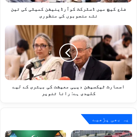
نئے
منصوبوں
ضلع کیچ میں ڈسٹرکٹ کوآرڈینیشن کمیٹی کی تین
کی
نئے منصوبوں کی منظوری
منظوری
اسمارٹ
ٹیکسیشن
دیہی
معیشت
کی
بہتری
کے
لیے
کلیدی
ہے:
اسمارٹ ٹیکسیشن دیہی معیشت کی بہتری کے لیے
رانا
کلیدی ہے: رانا تنویر
تنویر
یہ بھی پڑھیے