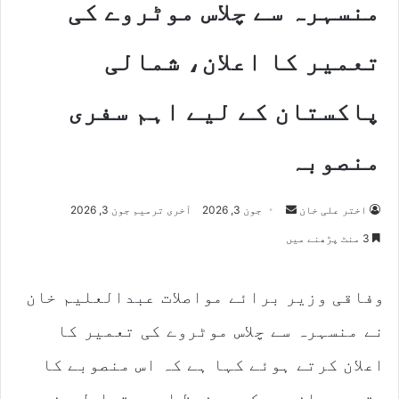
منسہرہ سے چلاس موٹروے کی
تعمیر کا اعلان، شمالی
پاکستان کے لیے اہم سفری
منصوبہ
Send
اختر علی خان
جون 3, 2026
آخری ترمیم جون 3, 2026
an
3 منٹ پڑھنے میں
email
وفاقی وزیر برائے مواصلات عبدالعلیم خان
نے منسہرہ سے چلاس موٹروے کی تعمیر کا
اعلان کرتے ہوئے کہا ہے کہ اس منصوبے کا
مقصد مسافروں کو محفوظ اور متبادل سفری