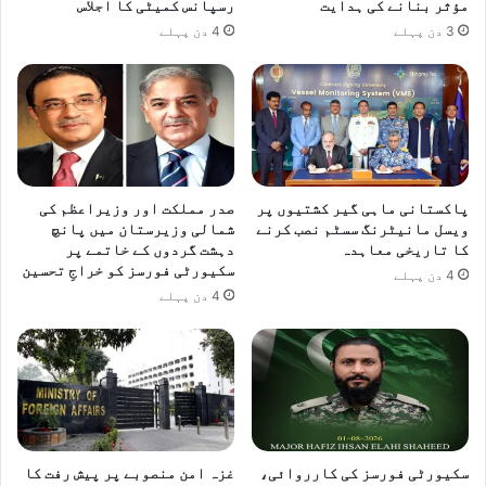
مؤثر بنانے کی ہدایت
رسپانس کمیٹی کا اجلاس
3 دن پہلے
4 دن پہلے
پاکستانی ماہی گیر کشتیوں پر
صدر مملکت اور وزیراعظم کی
ویسل مانیٹرنگ سسٹم نصب کرنے
شمالی وزیرستان میں پانچ
کا تاریخی معاہدہ
دہشت گردوں کے خاتمے پر
سکیورٹی فورسز کو خراجِ تحسین
4 دن پہلے
4 دن پہلے
سکیورٹی فورسز کی کارروائی،
غزہ امن منصوبے پر پیش رفت کا