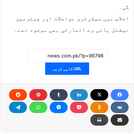
گی۔
اجلاس میں سیکرٹری مواصلات اور چیئرمین
نیشنل ہائی وے اتھارٹی بھی موجود تھے۔
URL کاپی کریں