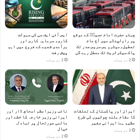
چہلم حضرت امام حسینؓ کے موقع
ایس آئی ایف سی کی سہولت
پر راولپنڈی میں آج عام
کاری، سرمایہ کاری اور
تعطیل،میٹرو بس سروس صدر تک
برآمدی شعبے کے فروغ میں اہم
پاک سیکرٹریٹ تک معطل رہے گی
پیش رفت
2 دن پہلے
2 دن پہلے
ایران اور پاکستان کے تعلقات
نائب وزیراعظم اسحاق ڈار اور
کا مقام بلند چوٹیوں کی طرح
ایرانی وزیر خارجہ کا خطے اور
عظیم ہے: ایرانی سفیر
عالمی صورتحال پر تبادلہ
خیال
2 دن پہلے
2 دن پہلے