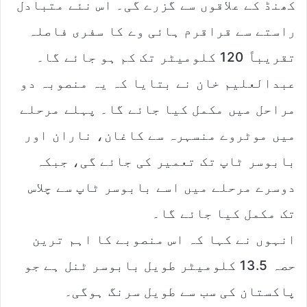
کھنڈ کے علاقوں سے گزرے گی۔ اس نئے متبادل
راستے سے قراقرم ہائی وے کا سفری فاصلہ
تقریباً 120 کلومیٹر تک کم ہو جائے گا۔
عبدالعلیم خان نے بتایا کہ یہ منصوبہ دو
مراحل میں مکمل کیا جائے گا۔ پہلے مرحلے
میں موٹروے منسہرہ سے کاغان، ناران اور
بابوسر ٹاپ تک تعمیر کی جائے گی، جبکہ
دوسرے مرحلے میں اسے بابوسر ٹاپ سے چلاس
تک مکمل کیا جائے گا۔
انہوں نے کہا کہ اس منصوبے کا اہم ترین
حصہ 13.5 کلومیٹر طویل بابوسر ٹنل ہے جو
پاکستان کی سب سے طویل سرنگ ہوگی۔