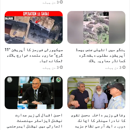
3 دن پہلے
ہنگو میں انٹیلی جنس بیسڈ
سیکیورٹی فورسز کا آپریشن "11
آپریشن، مطلوب دہشت گرد
گرج” جاری، متعدد خوارج ہلاک،
کمانڈر معاویہ ہلاک
ٹھکانے تباہ
3 دن پہلے
3 دن پہلے
وفاقی وزیر داخلہ محسن نقوی
احسن اقبال کی زیر صدارت
کا نادرا سینٹر کا اچانک
نیشنل ڈیزاسٹر مینجمنٹ
دورہ، ایف آر سی نظام مزید
اتھارٹی میں نیشنل ایمرجنسی