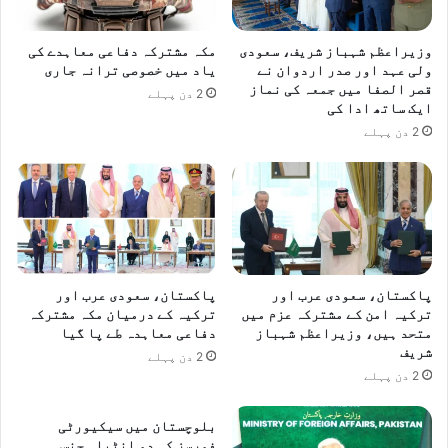
وزیراعظم شہباز شریف، سعودی
مکہ مشترکہ دفاعی معاہدے کی
ولی عہد اور صدر اردوان نے
یاد میں خصوصی ترانہ جاری
قصر الصفا میں جمعہ کی نماز
2 دن پہلے
ایک ساتھ ادا کی
2 دن پہلے
پاکستان، سعودی عرب اور
پاکستان، سعودی عرب اور
ترکیہ امن کے مشترکہ عزم میں
ترکیہ کے درمیان مکہ مشترکہ
متحد ہیں، وزیراعظم شہباز
دفاعی معاہدہ طے پا گیا
شریف
2 دن پہلے
2 دن پہلے
بلوچستان میں سیکیورٹی
فورسز کی دو انٹیلی جنس