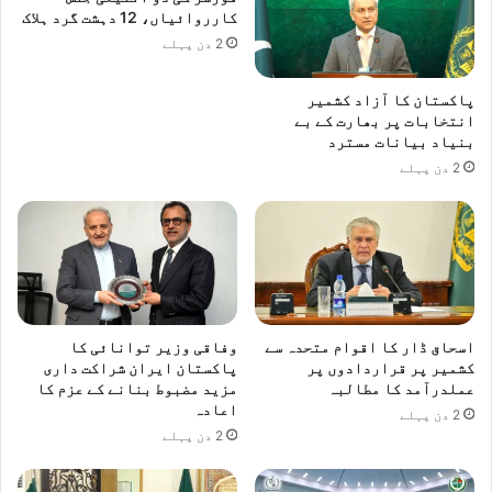
کارروائیاں، 12 دہشت گرد ہلاک
2 دن پہلے
پاکستان کا آزاد کشمیر
انتخابات پر بھارت کے بے
بنیاد بیانات مسترد
2 دن پہلے
اسحاق ڈار کا اقوام متحدہ سے
وفاقی وزیر توانائی کا
کشمیر پر قراردادوں پر
پاکستان ایران شراکت داری
عملدرآمد کا مطالبہ
مزید مضبوط بنانے کے عزم کا
اعادہ
2 دن پہلے
2 دن پہلے