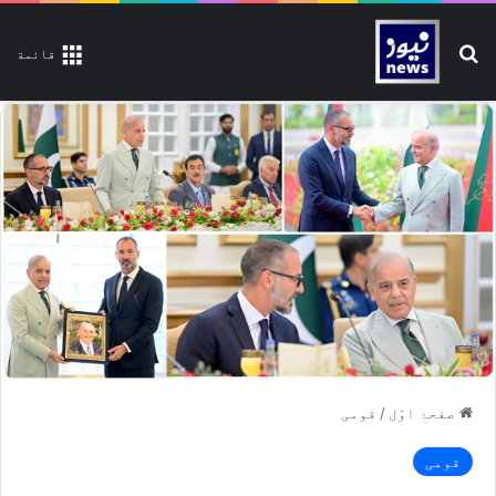
تلاش کیجیے
قائمة
صفحۂ اوّل
/
قومی
قومی