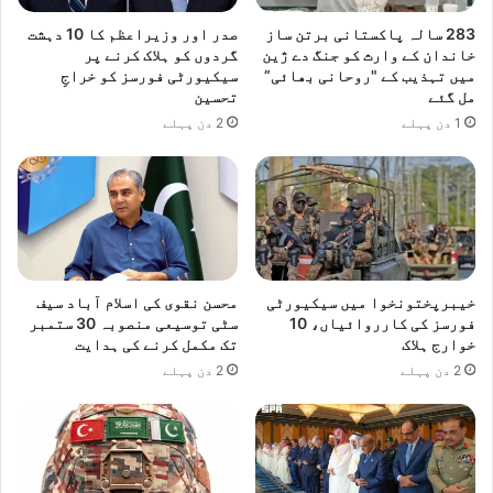
283 سالہ پاکستانی برتن ساز
صدر اور وزیراعظم کا 10 دہشت
خاندان کے وارث کو جنگ دے ژین
گردوں کو ہلاک کرنے پر
میں تہذیب کے "روحانی بھائی”
سیکیورٹی فورسز کو خراجِ
مل گئے
تحسین
1 دن پہلے
2 دن پہلے
خیبرپختونخوا میں سیکیورٹی
محسن نقوی کی اسلام آباد سیف
فورسز کی کارروائیاں، 10
سٹی توسیعی منصوبہ 30 ستمبر
خوارج ہلاک
تک مکمل کرنے کی ہدایت
2 دن پہلے
2 دن پہلے