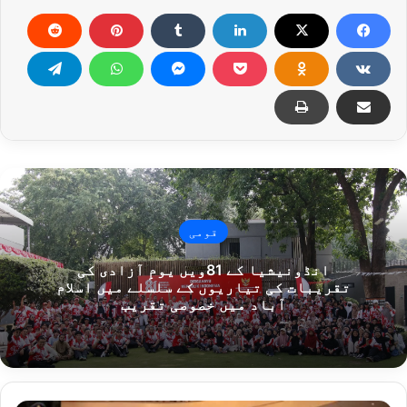
قومی
انڈونیشیا کے 81ویں یومِ آزادی کی
تقریبات کی تیاریوں کے سلسلے میں اسلام
آباد میں خصوصی تقریب