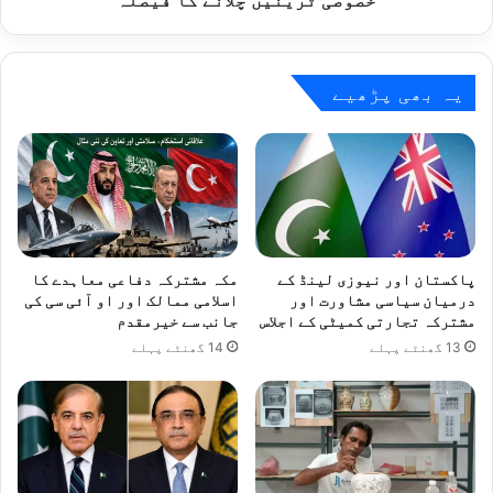
خصوصی ٹرینیں چلانے کا فیصلہ
کا
فیصلہ
یہ بھی پڑھیے
پاکستان اور نیوزی لینڈ کے
مکہ مشترکہ دفاعی معاہدے کا
درمیان سیاسی مشاورت اور
اسلامی ممالک اور او آئی سی کی
مشترکہ تجارتی کمیٹی کے اجلاس
جانب سے خیرمقدم
13 گھنٹے پہلے
14 گھنٹے پہلے