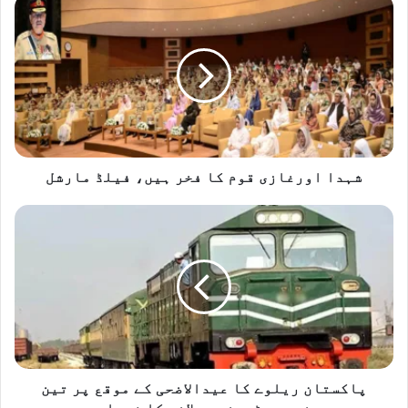
شہدا
اورغازی
قوم
کا
فخر
ہیں،
فیلڈ
مارشل
شہدا اورغازی قوم کا فخر ہیں، فیلڈ مارشل
پاکستان
ریلوے
کا
عیدالاضحی
کے
موقع
پر
تین
خصوصی
ٹرینیں
پاکستان ریلوے کا عیدالاضحی کے موقع پر تین
چلانے