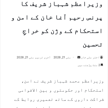
وزیراعظم شہباز شریف کا
پرنس رحیم آغا خان کے امن و
استحکام کے وژن کو خراجِ
تحسین
Send
اختر علی خان
مئی 21, 2026
آخری ترمیم مئی 21, 2026
an
2 منٹ پڑھنے میں
email
وزیراعظم محمد شہباز شریف نے امن،
استحکام اور حکومتوں و بین الاقوامی
شراکت داروں کے ساتھ تعمیری روابط کے