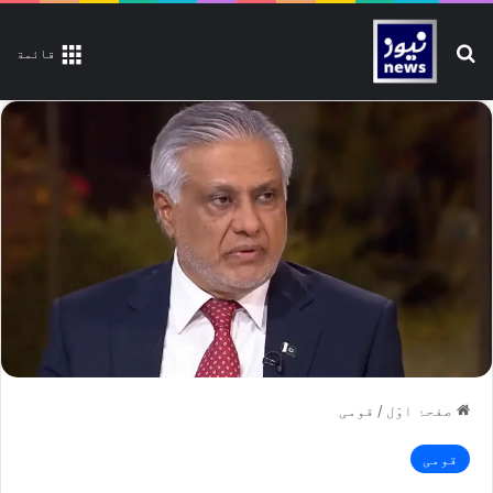
تلاش کیجیے
قائمة
صفحۂ اوّل
/
قومی
قومی