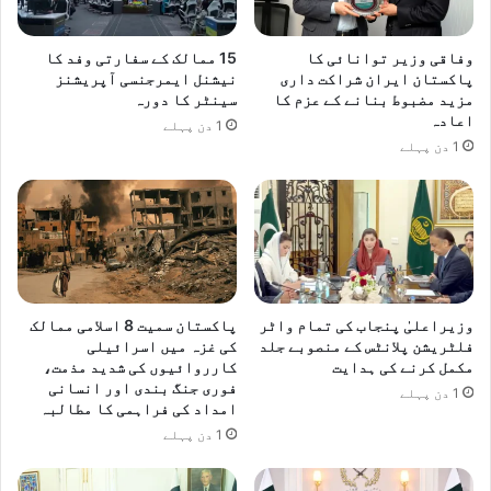
وفاقی وزیر توانائی کا
15 ممالک کے سفارتی وفد کا
پاکستان ایران شراکت داری
نیشنل ایمرجنسی آپریشنز
مزید مضبوط بنانے کے عزم کا
سینٹر کا دورہ
اعادہ
1 دن پہلے
1 دن پہلے
وزیراعلیٰ پنجاب کی تمام واٹر
پاکستان سمیت 8 اسلامی ممالک
فلٹریشن پلانٹس کے منصوبے جلد
کی غزہ میں اسرائیلی
مکمل کرنے کی ہدایت
کارروائیوں کی شدید مذمت،
فوری جنگ بندی اور انسانی
1 دن پہلے
امداد کی فراہمی کا مطالبہ
1 دن پہلے