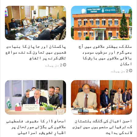
ملک کے بیشتر علاقوں میں آج
پاکستان اور جاپان کا بنیادی
بھی گرم اور مرطوب موسم،
شعبوں میں تعاون کے نئے مواقع
بالائی علاقوں میں بارش کا
تلاش کرنے پر اتفاق
امکان
2 دن پہلے
2 دن پہلے
احسن اقبال کی گلگت بلتستان
اسحاق ڈار کا مقبوضہ فلسطینی
کے ترقیاتی منصوبوں میں تیزی
علاقوں کی بگڑتی صورتحال پر
لانے کی ہدایت
اظہارِ تشویش، اسرائیلی