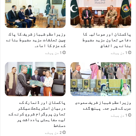
پاکستان اور صومالیہ کا
وزیراعظم شہباز شریف کا پاک
دفاعی تعاون مزید مضبوط
چین تعلقات مزید مضبوط بنانے
بنانے پر اتفاق
کے عزم کا اعادہ
1 دن پہلے
1 دن پہلے
وزیراعظم شہباز شریف سعودی
پاکستان اور ڈنمارک کے
عرب کے شہر جدہ پہنچ گئے
درمیان اسٹریٹجک سیکٹر
تعاون پروگرام شروع کرنے کے
1 دن پہلے
لیے مفاہمتی یادداشت پر
دستخط
2 دن پہلے