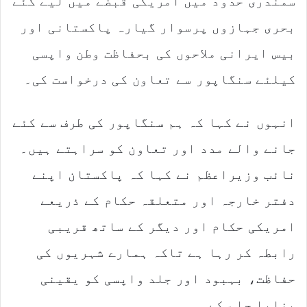
سمندری حدود میں امریکی قبضے میں لیے گئے
بحری جہازوں پرسوار گیارہ پاکستانی اور
بیس ایرانی ملاحوں کی بحفاظت وطن واپسی
کیلئے سنگاپور سے تعاون کی درخواست کی۔
انہوں نے کہا کہ ہم سنگاپور کی طرف سے کئے
جانے والے مدد اور تعاون کو سراہتے ہیں۔
نائب وزیراعظم نے کہا کہ پاکستان اپنے
دفتر خارجہ اور متعلقہ حکام کے ذریعے
امریکی حکام اور دیگر کے ساتھ قریبی
رابطہ کر رہا ہے تاکہ ہمارے شہریوں کی
حفاظت، بہبود اور جلد واپسی کو یقینی
بنایا جا سکے۔