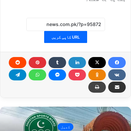
URL کاپی کریں
کھیل