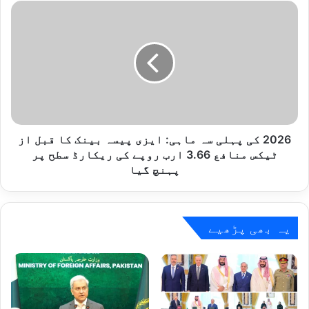
کی
2026
عکاس
کی
ہے،
پہلی
وزیر
سہ
اطلاعات
ماہی:
ایزی
پیسہ
بینک
کا
قبل
2026 کی پہلی سہ ماہی: ایزی پیسہ بینک کا قبل از
از
ٹیکس منافع 3.66 ارب روپے کی ریکارڈ سطح پر
ٹیکس
پہنچ گیا
منافع
3.66
ارب
روپے
یہ بھی پڑھیے
کی
ریکارڈ
سطح
پر
پہنچ