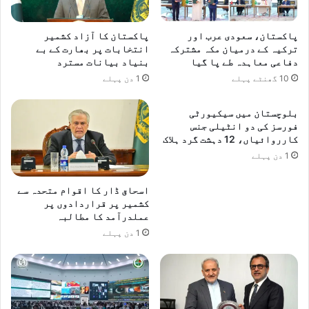
گیا
پاکستان، سعودی عرب اور
پاکستان کا آزاد کشمیر
ترکیہ کے درمیان مکہ مشترکہ
انتخابات پر بھارت کے بے
دفاعی معاہدہ طے پا گیا
بنیاد بیانات مسترد
10 گھنٹے پہلے
1 دن پہلے
بلوچستان میں سیکیورٹی
فورسز کی دو انٹیلی جنس
کارروائیاں، 12 دہشت گرد ہلاک
1 دن پہلے
اسحاق ڈار کا اقوام متحدہ سے
کشمیر پر قراردادوں پر
عملدرآمد کا مطالبہ
1 دن پہلے