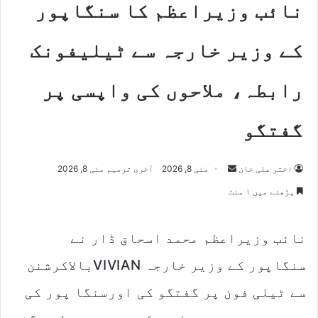
نائب وزیراعظم کا سنگاپور
کے وزیر خارجہ سے ٹیلیفونک
رابطہ، ملاحوں کی واپسی پر
گفتگو
Send
اختر علی خان
مئی 8, 2026
آخری ترمیم مئی 8, 2026
an
پڑھنے میں ۱ منٹ
email
نائب وزیراعظم محمد اسحاق ڈار نے
سنگاپور کے وزیر خارجہ VIVIANبالاکرشنن
سے ٹیلی فون پر گفتگو کی اورسنگا پور کی