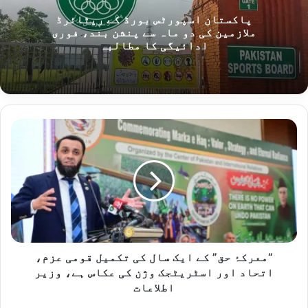
پاکستان اسپورٹس بورڈ کے ریٹائرڈ
ملازمین کی دو ماہ سے پنشن بند، فوری
ادائیگی کا مطالبہ
“معرکۂ
حق”
کے
ایک
سال
کی
تکمیل
قومی
عزم،
اتحاد
“معرکۂ حق” کے ایک سال کی تکمیل قومی عزم،
اور
اتحاد اور اسٹریٹجک وژن کی عکاس ہے، وزیر
اسٹریٹجک
اطلاعات
وژن