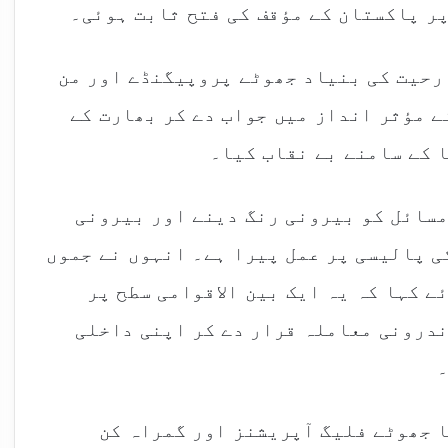
پر پاکستان کے مؤقف کی فتح ثابت ہوئی۔
ارحیت کی بنیاد جھوٹے پروپیگنڈے اور من
 مؤثر انداز میں جواب دے کر بھارت کے
 کے سامنے بے نقاب کیا۔
مسائل کو بیرونی رنگ دینے اور بیرونی
ی پالیسی پر عمل پیرا ہے۔ انہوں نے جموں
ے کہا کہ یہ ایک بین الاقوامی سطح پر
ندرونی معاملہ قرار دے کر اپنی داخلی
۔
ا جھوٹے فلیگ آپریشنز اور گمراہ کن