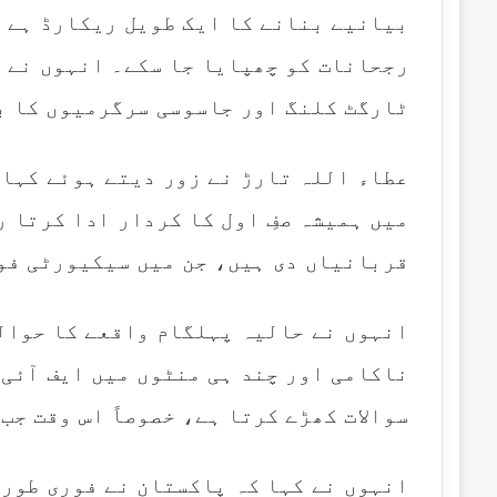
بیانیے بنانے کا ایک طویل ریکارڈ ہے 
رجحانات کو چھپایا جا سکے۔ انہوں نے 
ٹارگٹ کلنگ اور جاسوسی سرگرمیوں کا ب
عطاء اللہ تارڑ نے زور دیتے ہوئے کہا 
میں ہمیشہ صفِ اول کا کردار ادا کرتا ر
قربانیاں دی ہیں، جن میں سیکیورٹی فو
انہوں نے حالیہ پہلگام واقعے کا حوال
ناکامی اور چند ہی منٹوں میں ایف آئی 
سوالات کھڑے کرتا ہے، خصوصاً اس وقت جب
انہوں نے کہا کہ پاکستان نے فوری طور 