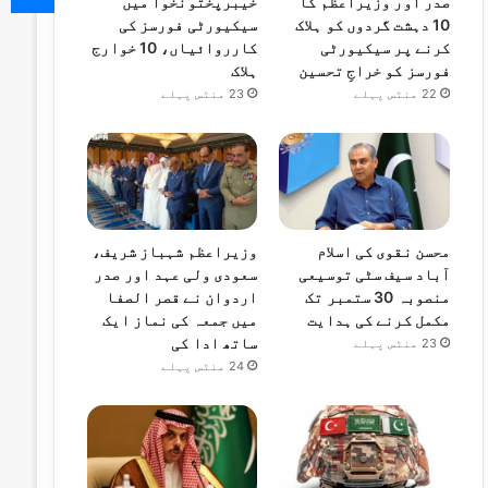
صدر اور وزیراعظم کا
خیبرپختونخوا میں
10 دہشت گردوں کو ہلاک
سیکیورٹی فورسز کی
کرنے پر سیکیورٹی
کارروائیاں، 10 خوارج
فورسز کو خراجِ تحسین
ہلاک
22 منٹس پہلے
23 منٹس پہلے
محسن نقوی کی اسلام
وزیراعظم شہباز شریف،
آباد سیف سٹی توسیعی
سعودی ولی عہد اور صدر
منصوبہ 30 ستمبر تک
اردوان نے قصر الصفا
مکمل کرنے کی ہدایت
میں جمعہ کی نماز ایک
ساتھ ادا کی
23 منٹس پہلے
24 منٹس پہلے