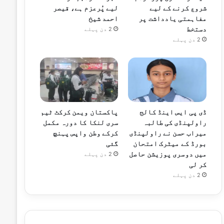
شروع کرنے کے لیے
لیے پُرعزم ہے، قیصر
مفاہمتی یادداشت پر
احمد شیخ
دستخط
2 دن پہلے
2 دن پہلے
ڈی پی ایس اینڈ کالج
پاکستان ویمن کرکٹ ٹیم
راولپنڈی کی طالبہ
سری لنکا کا دورہ مکمل
میراب حسن نے راولپنڈی
کرکے وطن واپس پہنچ
بورڈ کے میٹرک امتحان
گئی
میں دوسری پوزیشن حاصل
2 دن پہلے
کر لی
2 دن پہلے