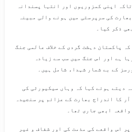
تاکہ اپنی کمزوریوں اور انتہا پسندانہ
بھارت کی سرپرستی میں ہونے والی مبینہ
ھی ذکر کیا۔
کہ پاکستان دہشت گردی کے خلاف عالمی جنگ
ہا ہے اور اس جنگ میں سب سے زیادہ
رسز کے بے شمار شہداء شامل ہیں۔
ہ دیتے ہوئے کہا کہ وہاں سیکیورٹی کی
آر کا اندراج بھارت کے عزائم پر سنجیدہ
 واقعہ ابھی جاری تھا۔
پر اس واقعے کی مذمت کی اور شفاف و غیر