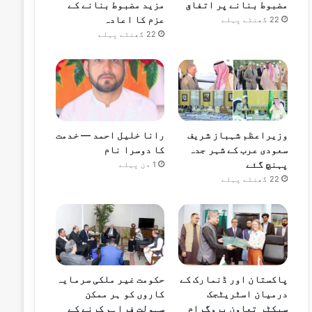
مضبوط بنانے پر اتفاق
مزید مضبوط بنانے کے
عزم کا اعادہ
22 گھنٹے پہلے
22 گھنٹے پہلے
وزیراعظم شہباز شریف
رانا خلیل احمد — خدمت
سعودی عرب کے شہر جدہ
کا دوسرا نام
پہنچ گئے
1 دن پہلے
22 گھنٹے پہلے
پاکستان اور ڈنمارک کے
حکومت غیر ملکی سرمایہ
درمیان اسٹریٹجک
کاروں کو ہر ممکن
سیکٹر تعاون پروگرام
سہولت فراہم کرنے کے