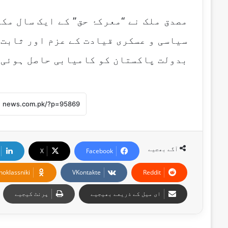
مصدق ملک نے “معرکۂ حق” کے ایک سال مک
سیاسی و عسکری قیادت کے عزم اور ثابت 
بدولت پاکستان کو کامیابی حاصل ہوئی
آگے بھجیے
X
Facebook
noklassniki
VKontakte
Reddit
ای میل کے ذریعے بھیجیے
پرنٹ کیجیے