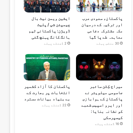
پاکستان، سعودی عرب
ایشین ویمن نیٹ بال
اور ترکیہ کے درمیان
چیمپئن شپ / پلیٹ
مکہ مشترکہ دفاعی
ڈویژن: پاکستانی ٹیم
معاہدہ طے پا گیا
ہانگ کانگ پہنچ گئی
30 منٹس پہلے
2 گھنٹے پہلے
میراج کِٹن سائبر
پاکستان کا آزاد کشمیر
جاسوسی میلویئر نے
انتخابات پر بھارت کے
پاکستان کے ہوابازی
بے بنیاد بیانات مسترد
اور ایرو اسپیس شعبے
22 گھنٹے پہلے
کو نشانہ بنایا:
کیسپرسکی
16 گھنٹے پہلے