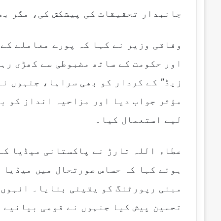
جانبدار تحقیقات کی پیشکش کی، مگر بھ
وفاقی وزیر نے کہا کہ پورے معاملے کے
اور حکومت کے ساتھ مضبوطی سے کھڑی رہی
زیڈ” کے کردار کو بھی سراہا، جنہوں نے
مؤثر جواب دیا اور مزاحیہ انداز کو بھ
لیے استعمال کیا۔
عطاء اللہ تارڑ نے پاکستانی میڈیا کے 
ہوئے کہا کہ حساس صورتحال میں میڈیا ن
مبنی رپورٹنگ کو یقینی بنایا۔ انہوں ن
تحسین پیش کیا جنہوں نے قومی بیانیے 