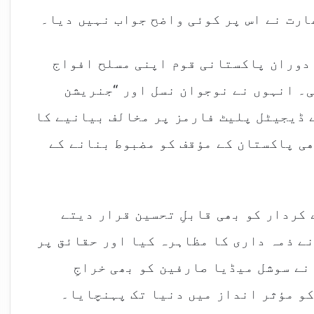
ارت نے اس پر کوئی واضح جواب نہیں دیا۔
 دوران پاکستانی قوم اپنی مسلح افواج
۔ انہوں نے نوجوان نسل اور “جنریشن
 ڈیجیٹل پلیٹ فارمز پر مخالف بیانیے کا
ی پاکستان کے مؤقف کو مضبوط بنانے کے
کردار کو بھی قابلِ تحسین قرار دیتے
ے ذمہ داری کا مظاہرہ کیا اور حقائق پر
ے سوشل میڈیا صارفین کو بھی خراجِ
کو مؤثر انداز میں دنیا تک پہنچایا۔