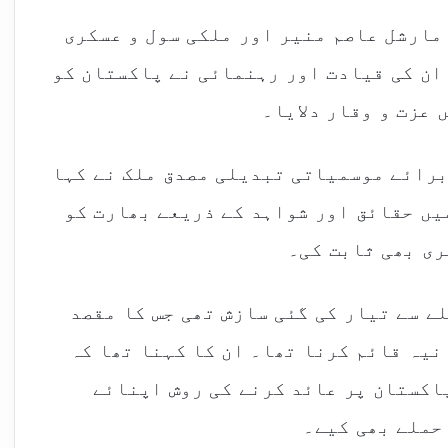
مارشل عاصم منیر اور ملکی سول و عسکری
ان کی قیادت اور رہنمائی نے پاکستان کو
عزت و وقار دلایا۔
برائے موسمیاتی تبدیلی مصدق ملک نے کہا
یں حقائق اور شواہد کے ذریعے بھارت کو
ری بھی ثابت کی۔
ے سے تیار کی گئی سازش تھی جس کا مقصد
یہ قائم کرنا تھا۔ ان کا کہنا تھا کہ
اکستان پر عائد کرنے کی روش اپنائے
 حملے بھی کیے۔