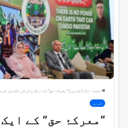
صفحۂ اوّل
/
قومی
/
“معرکۂ حق” کے ایک سال کی تکمیل قوم
قومی
“معرکۂ حق” کے ایک 