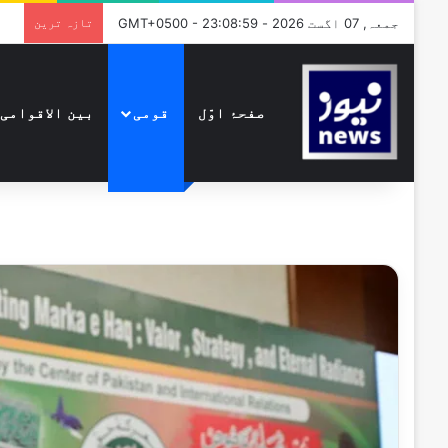
جمعہ, 07 اگست 2026 - GMT+0500 - 23:08:59
تازہ ترین
صفحۂ اوّل
قومی
بین الاقوامی