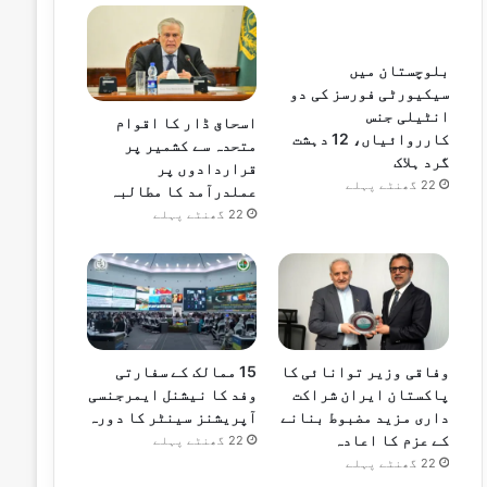
بلوچستان میں
سیکیورٹی فورسز کی دو
انٹیلی جنس
اسحاق ڈار کا اقوام
کارروائیاں، 12 دہشت
متحدہ سے کشمیر پر
گرد ہلاک
قراردادوں پر
22 گھنٹے پہلے
عملدرآمد کا مطالبہ
22 گھنٹے پہلے
وفاقی وزیر توانائی کا
15 ممالک کے سفارتی
پاکستان ایران شراکت
وفد کا نیشنل ایمرجنسی
داری مزید مضبوط بنانے
آپریشنز سینٹر کا دورہ
کے عزم کا اعادہ
22 گھنٹے پہلے
22 گھنٹے پہلے