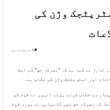
ٹریٹجک وژن کی
عات
5 منٹ پڑھنے میں
 تارڑ نے کہا ہے کہ “معرکۂ حق” کے ایک
تحاد اور اسٹریٹجک وژن کی عکاس ہے۔
ینار سے خطاب کرتے ہوئے انہوں نے قوم کو
ھا کہ معرکۂ حق میں کامیابی نے پوری قوم