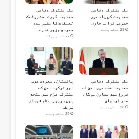
مکہ مشترکہ دفاعی
مکہ مشترکہ دفاعی
معاہدے کی یاد میں
معاہدہ گہرے اسٹریٹجک
خصوصی ترانہ جاری
تعلقات کا مظہر ہے،
سعودی وزیر خارجہ
25 منٹس پہلے
27 منٹس پہلے
مکہ مشترکہ دفاعی
پاکستان، سعودی عرب
معاہدہ خطے میں امن کے
اور ترکیہ امن کے
فروغ میں معاون ہوگا،
مشترکہ عزم میں متحد
صدر اردوان
ہیں، وزیراعظم شہباز
شریف
28 منٹس پہلے
29 منٹس پہلے