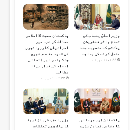
وزیراعلیٰ پنجاب کی
پاکستان سمیت 8 اسلامی
تمام واٹر فلٹریشن
ممالک کی غزہ میں
پلانٹس کے منصوبے جلد
اسرائیلی کارروائیوں
مکمل کرنے کی ہدایت
کی شدید مذمت، فوری
جنگ بندی اور انسانی
22 گھنٹے پہلے
امداد کی فراہمی کا
مطالبہ
22 گھنٹے پہلے
پاکستان اور صومالیہ
وزیراعظم شہباز شریف
کا دفاعی تعاون مزید
کا پاک چین تعلقات