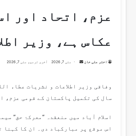
عزم، اتحاد اور اس
عکاس ہے، وزیر اطلا
Send
اختر علی خان
مئی 7, 2026
آخری ترمیم مئی 7, 2026
an
email
وفاقی وزیر اطلاعات و نشریات عطاء اللہ
سال کی تکمیل پاکستان کے قومی عزم، ا
اسلام آباد میں منعقدہ “معرکۂ حق” سیم
اس موقع پر مبارکباد دی۔ ان کا کہنا ت