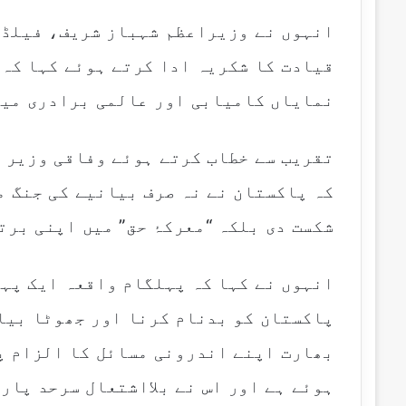
انہوں نے وزیراعظم شہباز شریف، فیلڈ 
قیادت کا شکریہ ادا کرتے ہوئے کہا کہ 
نمایاں کامیابی اور عالمی برادری میں 
تقریب سے خطاب کرتے ہوئے وفاقی وزیر 
کہ پاکستان نے نہ صرف بیانیے کی جنگ م
شکست دی بلکہ “معرکۂ حق” میں اپنی برت
انہوں نے کہا کہ پہلگام واقعہ ایک پہل
پاکستان کو بدنام کرنا اور جھوٹا بیان
بھارت اپنے اندرونی مسائل کا الزام پ
ہوئے ہے اور اس نے بلااشتعال سرحد پار