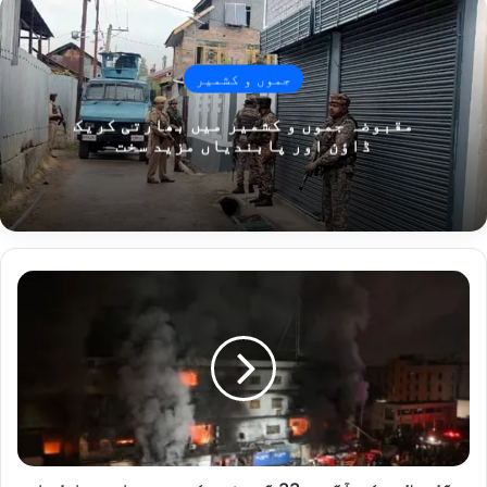
جموں و کشمیر
مقبوضہ جموں و کشمیر میں بھارتی کریک
ڈاؤن اور پابندیاں مزید سخت
گ
ل
پ
ل
ا
ز
ہ
ک
ی