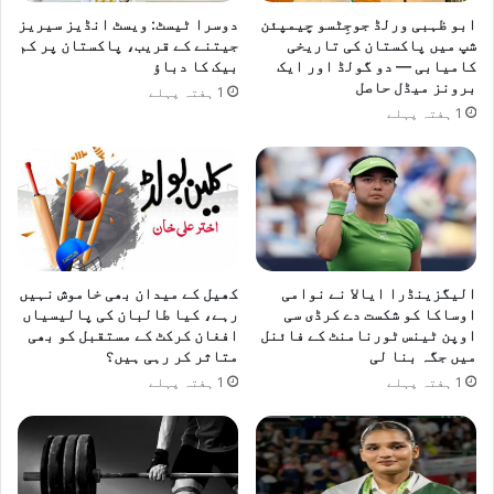
ابو ظہبی ورلڈ جوجِٹسو چیمپئن
دوسرا ٹیسٹ: ویسٹ انڈیز سیریز
شپ میں پاکستان کی تاریخی
جیتنے کے قریب، پاکستان پر کم
کامیابی — دو گولڈ اور ایک
بیک کا دباؤ
برونز میڈل حاصل
1 ہفتہ پہلے
1 ہفتہ پہلے
الیگزینڈرا ایالا نے نوامی
کھیل کے میدان بھی خاموش نہیں
اوساکا کو شکست دے کرڈی سی
رہے، کیا طالبان کی پالیسیاں
اوپن ٹینس ٹورنامنٹ کے فائنل
افغان کرکٹ کے مستقبل کو بھی
میں جگہ بنا لی
متاثر کر رہی ہیں؟
1 ہفتہ پہلے
1 ہفتہ پہلے