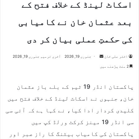
اسکاٹ لینڈ کے خلاف فتح کے
بعد عثمان خان نے کامیابی
کی حکمتِ عملی بیان کر دی
اختر علی خان
S
جنوری 19, 2026
آخری ترمیم جنوری 19, 2026
e
2 منٹ پڑھنے میں
n
d
پاکستان انڈر 19 ٹیم کے بلے باز عثمان
a
n
خان، جنہوں نے اسکاٹ لینڈ کے خلاف فتح میں
e
m
کلیدی کردار ادا کیا، نے کہا ہے کہ آئی سی
a
سی انڈر 19 مینز کرکٹ ورلڈ کپ میں
i
l
پاکستان کی کامیاب بیٹنگ کا راز صبر اور