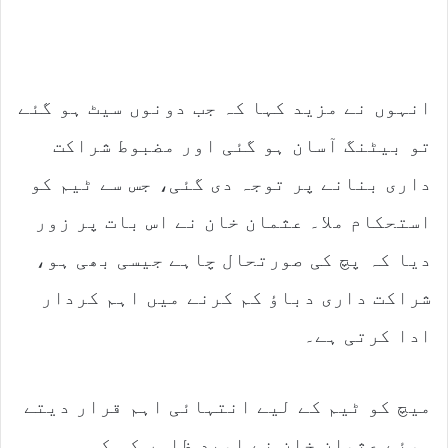
انہوں نے مزید کہا کہ جب دونوں سیٹ ہو گئے
تو بیٹنگ آسان ہو گئی اور مضبوط شراکت
داری بنانے پر توجہ دی گئی، جس سے ٹیم کو
استحکام ملا۔ عثمان خان نے اس بات پر زور
دیا کہ پچ کی صورتحال چاہے جیسی بھی ہو،
شراکت داری دباؤ کم کرنے میں اہم کردار
ادا کرتی ہے۔
میچ کو ٹیم کے لیے انتہائی اہم قرار دیتے
ہوئے عثمان خان نے امید ظاہر کی کہ