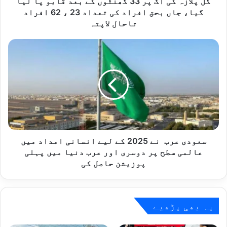
آ
گل پلازہ کی آگ پر 33 گھنٹوں کے بعد قابو پا لیا
گ
گیا، جاں بحق افراد کی تعداد 23 ، 62 افراد
پ
تاحال لاپتہ
ر
3
س
3
ع
گ
و
ھ
د
ن
ی
ٹ
ع
و
ر
ں
ب
ک
ے
ن
سعودی عرب نے 2025 کے لیے انسانی امداد میں
ب
ے
عالمی سطح پر دوسری اور عرب دنیا میں پہلی
ع
2
پوزیشن حاصل کی
د
0
ق
2
ا
5
ب
ک
یہ بھی پڑھیے
و
ے
پ
ل