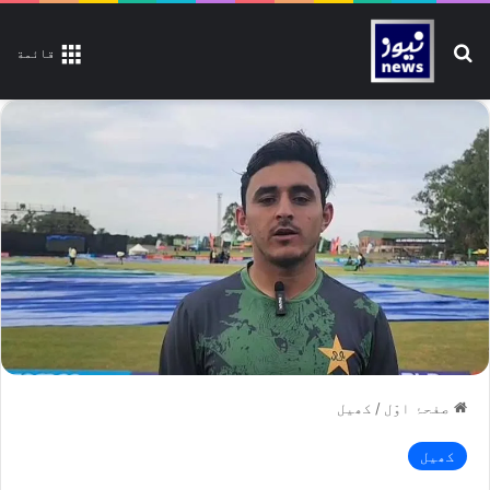
تلاش کیجیے
قائمة
صفحۂ اوّل
/
کھیل
کھیل