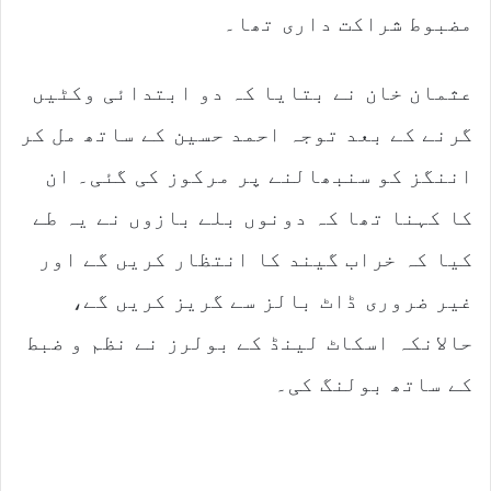
مضبوط شراکت داری تھا۔
عثمان خان نے بتایا کہ دو ابتدائی وکٹیں
گرنے کے بعد توجہ احمد حسین کے ساتھ مل کر
اننگز کو سنبھالنے پر مرکوز کی گئی۔ ان
کا کہنا تھا کہ دونوں بلے بازوں نے یہ طے
کیا کہ خراب گیند کا انتظار کریں گے اور
غیر ضروری ڈاٹ بالز سے گریز کریں گے،
حالانکہ اسکاٹ لینڈ کے بولرز نے نظم و ضبط
کے ساتھ بولنگ کی۔