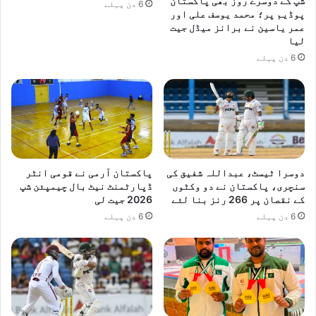
ا
شپ کے دوسرے روز بھی پاکستان
ی
6 دن پہلے
پوڈیم پر؛ محمد یوسف علی اور
پ
ں
عمر یاسین نے برانز میڈل جیت
ت
پ
لیا
ہ
ہ
6 دن پہلے
ل
ی
پ
و
ز
ی
ش
ن
دوسرا ٹیسٹ، عبداللہ شفیق کی
پاکستان آرمی نے قومی انٹر
ح
سنچری، پاکستان نے دو وکٹوں
ڈپارٹمنٹ نیٹ بال چیمپئن شپ
ا
کے نقصان پر 266 رنز بنا لئے
2026 جیت لی
ص
6 دن پہلے
6 دن پہلے
ل
ک
ی