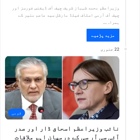
وزیراعظم محمد شہباز شریف چیف آف ڈیفنس فورسز اور
چیف آف آرمی اسٹاف فیلڈ مارشل سید عاصم منیر کے
ہمراہ…
مزید پڑھیے
22 جنوری
قومی
نائب وزیراعظم اسحاق ڈار اور صدر
آئی سی آر سی کے درمیان اہم ملاقات