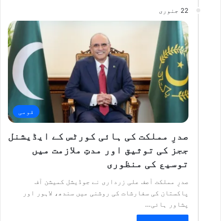
22 جنوری
قومی
صدرِ مملکت کی ہائی کورٹس کے ایڈیشنل
ججز کی توثیق اور مدتِ ملازمت میں
توسیع کی منظوری
صدرِ مملکت آصف علی زرداری نے جوڈیشل کمیشن آف
پاکستان کی سفارشات کی روشنی میں سندھ، لاہور اور
پشاور ہائی…