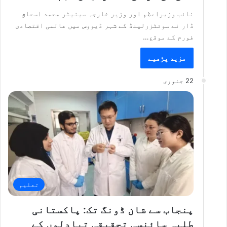
نائب وزیراعظم اور وزیر خارجہ سینیٹر محمد اسحاق
ڈار نے سوئٹزرلینڈ کے شہر ڈیووس میں عالمی اقتصادی
فورم کے موقع…
مزید پڑھیے
22 جنوری
تعلیم
پنجاب سے شان ڈونگ تک: پاکستانی
طلبہ سائنسی تحقیقی تبادلوں کے