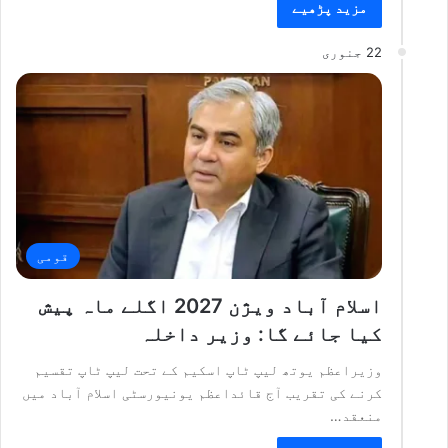
مزید پڑھیے
22 جنوری
قومی
اسلام آباد ویژن 2027 اگلے ماہ پیش
کیا جائے گا: وزیر داخلہ
وزیراعظم یوتھ لیپ ٹاپ اسکیم کے تحت لیپ ٹاپ تقسیم
کرنے کی تقریب آج قائداعظم یونیورسٹی اسلام آباد میں
منعقد…