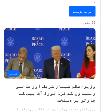
ہے۔…
مزید پڑھیے
22 جنوری
قومی
وزیراعظم شہباز شریف اور عالمی
رہنماؤں کے غزہ بورڈ آف پیس کے
چارٹر پر دستخط
وزیراعظم محمد شہباز شریف نے عالمی رہنماؤں کے