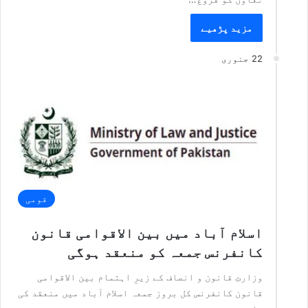
مزید پڑھیے
22 جنوری
قومی
اسلام آباد میں بین الاقوامی قانون
کانفرنس جمعہ کو منعقد ہوگی
وزارتِ قانون و انصاف کے زیرِ اہتمام بین الاقوامی
قانون کانفرنس کل بروز جمعہ اسلام آباد میں منعقد کی