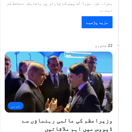
ہمراہ غزہ بورڈ آف پیس کے چارٹر پر باضابطہ دستخط کر
دیے۔…
مزید پڑھیے
22 جنوری
قومی
وزیراعظم کی عالمی رہنماؤں سے
ڈیووس میں اہم ملاقاتیں