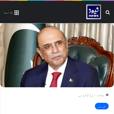
تلاش کیجیے
قائمة
صفحۂ اوّل
/
قومی
قومی