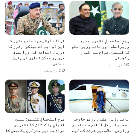
یومِ استحصالِ کشمیر: صدر،
فیلڈ مارشل سید عاصم منیر کا
وزیراعظم اور نائب وزیراعظم
این ڈی ایم اے ہیڈکوارٹرز کا
کا کشمیری عوام سے اظہارِ
دورہ، امدادی کارروائیوں
یکجہتی
میں ہر ممکن تعاون کی یقین
دہانی
2 دن پہلے
2 دن پہلے
نائب وزیراعظم و وزیر خارجہ
یومِ استحصالِ کشمیر: مسلح
اسحاق ڈار کل القدس سے متعلق
افواجِ پاکستان کا کشمیری
وزارتی اجلاس میں شرکت کے لیے
عوام سے غیر متزلزل یکجہتی کا