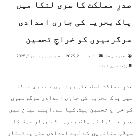
صدرِ مملکت کا سری لنکا میں
پاک بحریہ کی جاری امدادی
سرگرمیوں کو خراجِ تحسین
اختر علی خان
S
دسمبر 2, 2025
آخری ترمیم دسمبر 2, 2025
e
پڑھنے میں ۱ منٹ
n
d
صدرِ مملکت آصف علی زرداری نے سری لنکا
a
n
میں پاک بحریہ کی جاری امدادی سرگرمیوں
e
m
کو خراجِ تحسین پیش کیا ہے۔اپنے بیان میں
a
صدر نے کہا کہ پاک بحریہ کے جہاز سیف کا
i
l
سیلاب متاثرین کے لیے امدادی مشن پاکستان