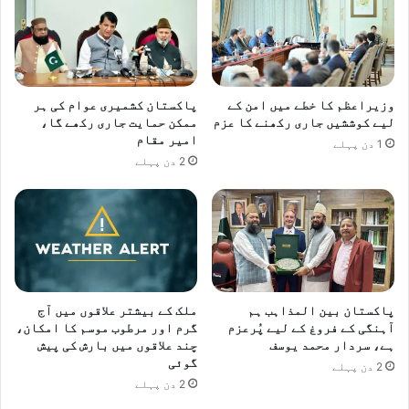
د
ا
ک
ر
ر
وزیراعظم کا خطے میں امن کے
پاکستان کشمیری عوام کی ہر
ہ
لیے کوششیں جاری رکھنے کا عزم
ممکن حمایت جاری رکھے گا،
ی
امیر مقام
ہ
1 دن پہلے
2 دن پہلے
ے
،
و
ز
ی
ر
ا
ع
پاکستان بین المذاہب ہم
ملک کے بیشتر علاقوں میں آج
ظ
آہنگی کے فروغ کے لیے پُرعزم
گرم اور مرطوب موسم کا امکان،
م
ہے، سردار محمد یوسف
چند علاقوں میں بارش کی پیش
گوئی
2 دن پہلے
2 دن پہلے