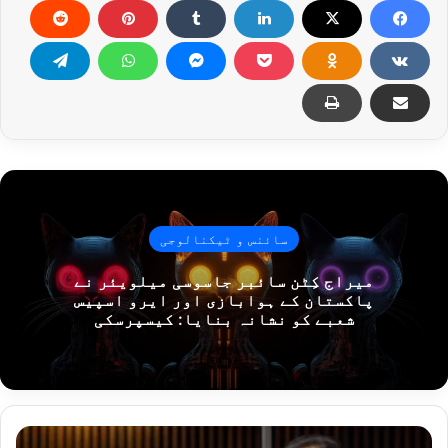
سائنس و ٹیکنالوجی
میراج کِٹن سائبر جاسوسی میلویئر نے
پاکستان کے ہوابازی اور ایرو اسپیس
شعبے کو نشانہ بنایا: کیسپرسکی
پ