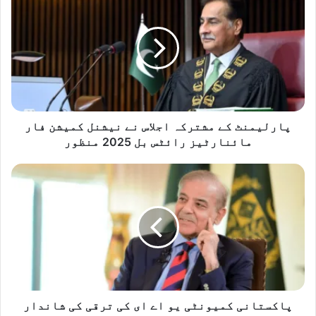
ا
ر
ل
ی
م
ن
ٹ
ک
ے
پارلیمنٹ کے مشترکہ اجلاس نے نیشنل کمیشن فار
م
مائنارٹیز رائٹس بل 2025 منظور
ش
ت
پ
ر
ا
ک
ک
ہ
س
ا
ت
ج
ا
ل
ن
ا
ی
س
ک
ن
م
پاکستانی کمیونٹی یو اے ای کی ترقی کی شاندار