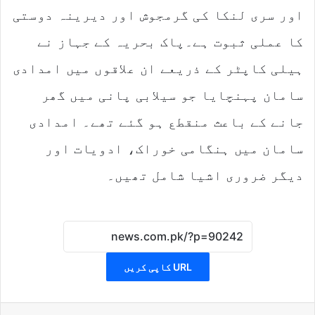
اور سری لنکا کی گرمجوش اور دیرینہ دوستی
کا عملی ثبوت ہے۔پاک بحریہ کے جہاز نے
ہیلی کاپٹر کے ذریعے ان علاقوں میں امدادی
سامان پہنچایا جو سیلابی پانی میں گھر
جانے کے باعث منقطع ہو گئے تھے۔ امدادی
سامان میں ہنگامی خوراک، ادویات اور
دیگر ضروری اشیا شامل تھیں۔
URL کاپی کریں