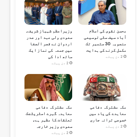
محسن نقوی کی اسلام
وزیراعظم شہباز شریف،
آباد سیف سٹی توسیعی
سعودی ولی عہد اور صدر
منصوبہ 30 ستمبر تک
اردوان نے قصر الصفا
مکمل کرنے کی ہدایت
میں جمعہ کی نماز ایک
ساتھ ادا کی
2 دن پہلے
2 دن پہلے
مکہ مشترکہ دفاعی
مکہ مشترکہ دفاعی
معاہدے کی یاد میں
معاہدہ گہرے اسٹریٹجک
خصوصی ترانہ جاری
تعلقات کا مظہر ہے،
سعودی وزیر خارجہ
2 دن پہلے
2 دن پہلے