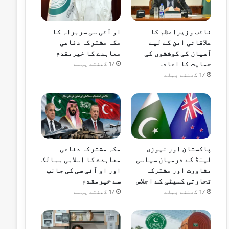
نائب وزیراعظم کا
او آئی سی سربراہ کا
علاقائی امن کے لیے
مکہ مشترکہ دفاعی
آسیان کی کوششوں کی
معاہدے کا خیرمقدم
حمایت کا اعادہ
17 گھنٹے پہلے
17 گھنٹے پہلے
پاکستان اور نیوزی
مکہ مشترکہ دفاعی
لینڈ کے درمیان سیاسی
معاہدے کا اسلامی ممالک
مشاورت اور مشترکہ
اور او آئی سی کی جانب
تجارتی کمیٹی کے اجلاس
سے خیرمقدم
17 گھنٹے پہلے
17 گھنٹے پہلے