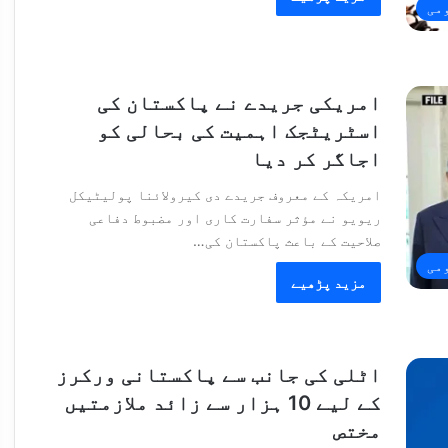
می
امریکی جریدے نے پاکستان کی
اسٹریٹجک اہمیت کی بحالی کو
اجاگر کر دیا
امریکہ کے معروف جریدے دی کیرولائنا پولیٹیکل
ریویو نے مؤثر سفارت کاری اور مضبوط دفاعی
صلاحیت کے باعث پاکستان کی…
می
مزید پڑھیے
اٹلی کی جانب سے پاکستانی ورکرز
کے لیے 10 ہزار سے زائد ملازمتیں
مختص