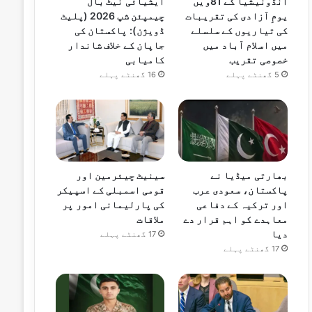
انڈونیشیا کے 81ویں
ایشیائی نیٹ بال
یومِ آزادی کی تقریبات
چیمپئن شپ 2026 (پلیٹ
کی تیاریوں کے سلسلے
ڈویژن): پاکستان کی
میں اسلام آباد میں
جاپان کے خلاف شاندار
خصوصی تقریب
کامیابی
5 گھنٹے پہلے
16 گھنٹے پہلے
بھارتی میڈیا نے
سینیٹ چیئرمین اور
پاکستان، سعودی عرب
قومی اسمبلی کے اسپیکر
اور ترکیہ کے دفاعی
کی پارلیمانی امور پر
معاہدے کو اہم قرار دے
ملاقات
دیا
17 گھنٹے پہلے
17 گھنٹے پہلے