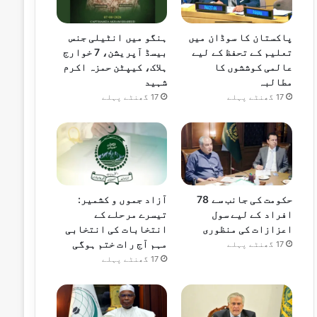
پاکستان کا سوڈان میں
ہنگو میں انٹیلی جنس
تعلیم کے تحفظ کے لیے
بیسڈ آپریشن، 7 خوارج
عالمی کوششوں کا
ہلاک، کیپٹن حمزہ اکرم
مطالبہ
شہید
17 گھنٹے پہلے
17 گھنٹے پہلے
حکومت کی جانب سے 78
آزاد جموں و کشمیر:
افراد کے لیے سول
تیسرے مرحلے کے
اعزازات کی منظوری
انتخابات کی انتخابی
مہم آج رات ختم ہوگی
17 گھنٹے پہلے
17 گھنٹے پہلے