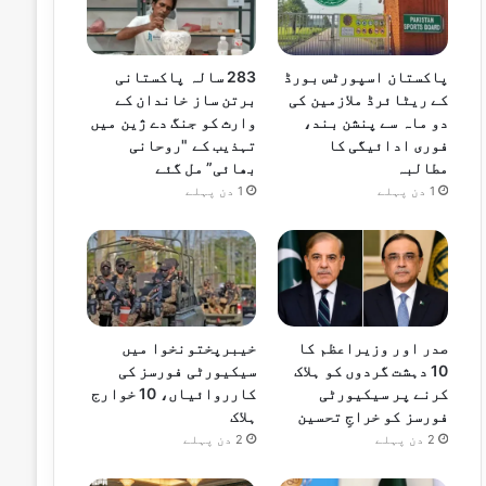
پاکستان اسپورٹس بورڈ
283 سالہ پاکستانی
کے ریٹائرڈ ملازمین کی
برتن ساز خاندان کے
دو ماہ سے پنشن بند،
وارث کو جنگ دے ژین میں
فوری ادائیگی کا
تہذیب کے "روحانی
مطالبہ
بھائی” مل گئے
1 دن پہلے
1 دن پہلے
صدر اور وزیراعظم کا
خیبرپختونخوا میں
10 دہشت گردوں کو ہلاک
سیکیورٹی فورسز کی
کرنے پر سیکیورٹی
کارروائیاں، 10 خوارج
فورسز کو خراجِ تحسین
ہلاک
2 دن پہلے
2 دن پہلے