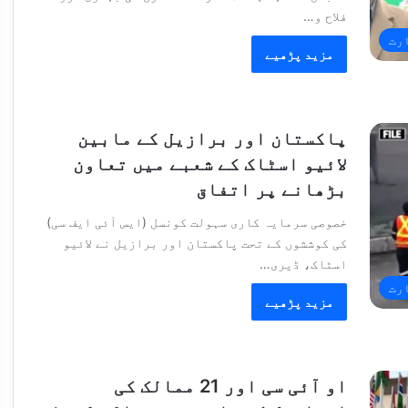
فلاح و…
رت
مزید پڑھیے
پاکستان اور برازیل کے مابین
لائیو اسٹاک کے شعبے میں تعاون
بڑھانے پر اتفاق
خصوصی سرمایہ کاری سہولت کونسل (ایس آئی ایف سی)
کی کوششوں کے تحت پاکستان اور برازیل نے لائیو
اسٹاک، ڈیری…
رت
مزید پڑھیے
او آئی سی اور 21 ممالک کی