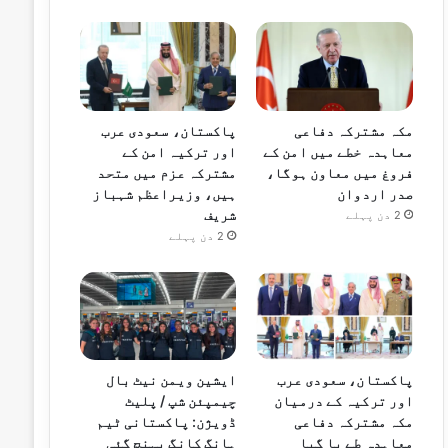
مکہ مشترکہ دفاعی
پاکستان، سعودی عرب
معاہدہ خطے میں امن کے
اور ترکیہ امن کے
فروغ میں معاون ہوگا،
مشترکہ عزم میں متحد
صدر اردوان
ہیں، وزیراعظم شہباز
شریف
2 دن پہلے
2 دن پہلے
پاکستان، سعودی عرب
ایشین ویمن نیٹ بال
اور ترکیہ کے درمیان
چیمپئن شپ / پلیٹ
مکہ مشترکہ دفاعی
ڈویژن: پاکستانی ٹیم
معاہدہ طے پا گیا
ہانگ کانگ پہنچ گئی