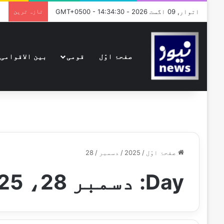
اتوار, 09 اگست 2026 - GMT+0500 - 14:34:30
تازہ ترین
صفحۂ اوّل
قومی
بین الاقوامی
صفحۂ اوّل
/
2025
/
دسمبر
/
28
Day:
دسمبر 28، 2025