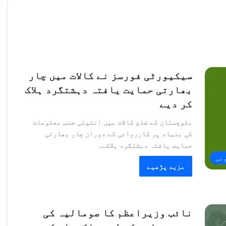
سیکیورٹی فورسز نے کالات میں چار
بھارتی حمایت یافتہ دہشتگرد ہلاک
کر دیے
بلوچستان کے ضلع کالات میں انٹیلی جنس معلومات
کی بنیاد پر کارروائی کے دوران چار بھارتی
حمایت یافتہ دہشتگرد ہلاک…
می
مزید پڑھیے
نائب وزیراعظم کا صومالیہ کی