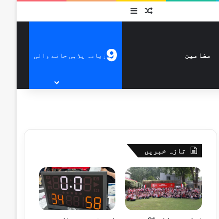
متفرق
Sidebar
9
زیادہ پڑہی جانے والی
مضامین
تازہ خبریں