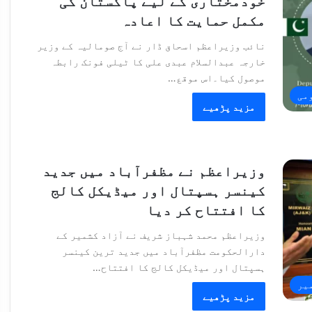
خودمختاری کے لیے پاکستان کی
مکمل حمایت کا اعادہ
نائب وزیراعظم اسحاق ڈار نے آج صومالیہ کے وزیر
خارجہ عبدالسلام عبدی علی کا ٹیلی فونک رابطہ
موصول کیا۔اس موقع…
می
مزید پڑھیے
وزیراعظم نے مظفرآباد میں جدید
کینسر ہسپتال اور میڈیکل کالج
کا افتتاح کر دیا
وزیراعظم محمد شہباز شریف نے آزاد کشمیر کے
دارالحکومت مظفرآباد میں جدید ترین کینسر
ہسپتال اور میڈیکل کالج کا افتتاح…
یر
مزید پڑھیے