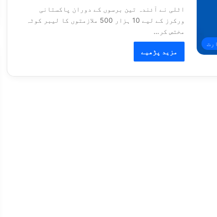
اٹلی نے آئندہ تین برسوں کے دوران پاکستانی
ورکرز کے لیے 10 ہزار 500 ملازمتوں کا لیبر کوٹہ
مختص کر…
رت
مزید پڑھیے