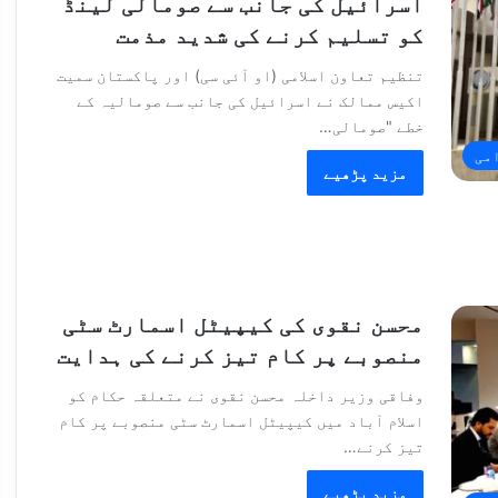
اسرائیل کی جانب سے صومالی لینڈ
کو تسلیم کرنے کی شدید مذمت
تنظیم تعاون اسلامی (او آئی سی) اور پاکستان سمیت
اکیس ممالک نے اسرائیل کی جانب سے صومالیہ کے
خطے "صومالی…
امی
مزید پڑھیے
محسن نقوی کی کیپیٹل اسمارٹ سٹی
منصوبے پر کام تیز کرنے کی ہدایت
وفاقی وزیر داخلہ محسن نقوی نے متعلقہ حکام کو
اسلام آباد میں کیپیٹل اسمارٹ سٹی منصوبے پر کام
تیز کرنے…
مزید پڑھیے