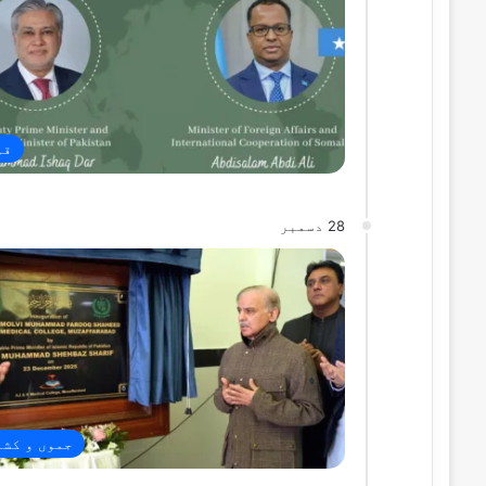
قو
28 دسمبر
جموں و کشم