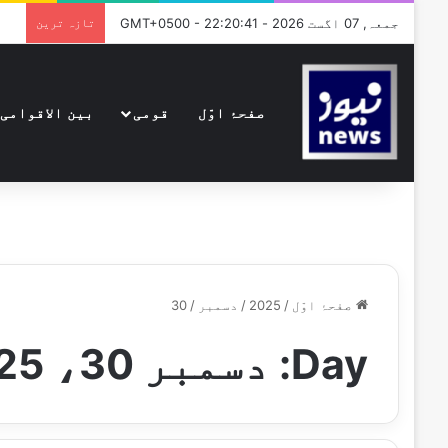
جمعہ, 07 اگست 2026 - GMT+0500 - 22:20:41
تازہ ترین
صفحۂ اوّل
قومی
بین الاقوامی
صفحۂ اوّل
/
2025
/
دسمبر
/
30
Day:
دسمبر 30، 2025