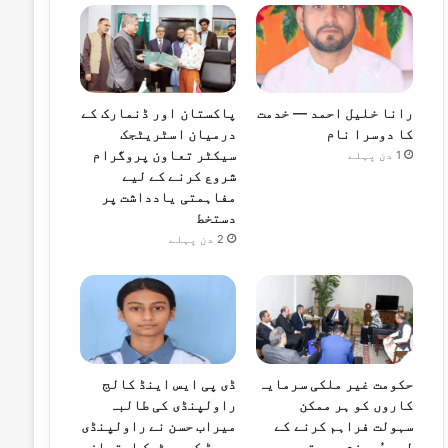
رانا خلیل احمد — خدمت
پاکستان اور ڈنمارک کے
کا دوسرا نام
درمیان اسٹریٹجک
سیکٹر تعاون پروگرام
1 دن پہلے
شروع کرنے کے لیے
مفاہمتی یادداشت پر
دستخط
2 دن پہلے
حکومت غیر ملکی سرمایہ
ڈی پی ایس اینڈ کالج
کاروں کو ہر ممکن
راولپنڈی کی طالبہ
سہولت فراہم کرنے کے
میراب حسن نے راولپنڈی
لیے پُرعزم ہے، قیصر
بورڈ کے میٹرک امتحان