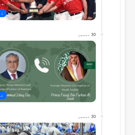
کھ
30 دسمبر
قو
30 دسمبر