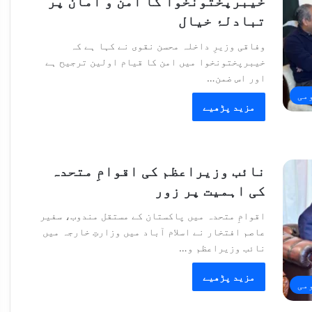
خیبرپختونخوا کا امن و امان پر
تبادلۂ خیال
وفاقی وزیرِ داخلہ محسن نقوی نے کہا ہے کہ
خیبرپختونخوا میں امن کا قیام اولین ترجیح ہے
اور اس ضمن…
می
مزید پڑھیے
نائب وزیراعظم کی اقوامِ متحدہ
کی اہمیت پر زور
اقوامِ متحدہ میں پاکستان کے مستقل مندوب، سفیر
عاصم افتخار نے اسلام آباد میں وزارتِ خارجہ میں
نائب وزیراعظم و…
مزید پڑھیے
می