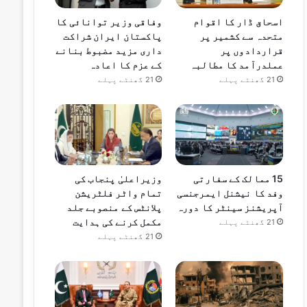
اسحاق ڈار کا اقوام
وفاقی وزیر توانائی کا
متحدہ سے کشمیر پر
پاکستان ایران شراکت
قراردادوں پر
داری مزید مضبوط بنانے
عملدرآمد کا مطالبہ
کے عزم کا اعادہ
21 گھنٹے پہلے
21 گھنٹے پہلے
15 ممالک کے سفارتی
وزیراعلیٰ پنجاب کی
وفد کا نیشنل ایمرجنسی
تمام واٹر فلٹریشن
آپریشنز سینٹر کا دورہ
پلانٹس کے منصوبے جلد
مکمل کرنے کی ہدایت
21 گھنٹے پہلے
21 گھنٹے پہلے