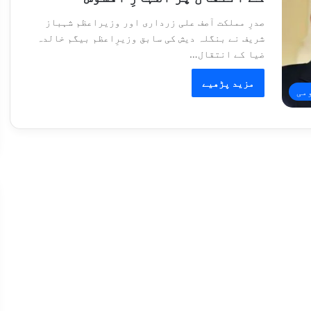
صدرِ مملکت آصف علی زرداری اور وزیراعظم شہباز
شریف نے بنگلہ دیش کی سابق وزیرِاعظم بیگم خالدہ
ضیا کے انتقال…
مزید پڑھیے
می