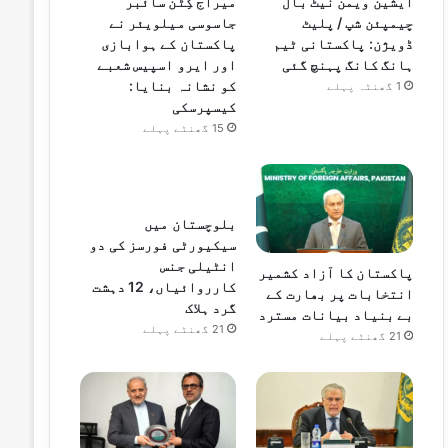
ایشین ویمن نیٹ بال
میراج کِٹن سائبر
چیمپئن شپ / پلیٹ
جاسوسی میلویئر نے
ڈویژن: پاکستانی ٹیم
پاکستان کے ہوابازی
ہانگ کانگ پہنچ گئی
اور ایرو اسپیس شعبے
کو نشانہ بنایا:
1 گھنٹہ پہلے
کیسپرسکی
15 گھنٹے پہلے
بلوچستان میں
سیکیورٹی فورسز کی دو
انٹیلی جنس
پاکستان کا آزاد کشمیر
کارروائیاں، 12 دہشت
انتخابات پر بھارت کے
گرد ہلاک
بے بنیاد بیانات مسترد
21 گھنٹے پہلے
21 گھنٹے پہلے