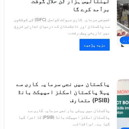
تینتالیس ہزار ٹن حلال گوشت
برآمد کرے گا
خصوصی سرمایہ کاری سہولت کونسل (SIFC) کی کوششوں
سے پاکستان اور تاجکستان کے درمیان تجارتی فروغ
میں تاریخی پیش رفت…
رت
مزید پڑھیے
پاکستان میں نجی سرمایہ کاری سے
پہلا پاکستان اسکلز امپیکٹ بانڈ
(PSIB) متعارف
پاکستان میں پہلی بار نجی سرمایہ کاری سے
پاکستان اسکلز امپیکٹ بانڈ (PSIB) کا اجرا کیا
گیا ہے۔ اس اقدام…