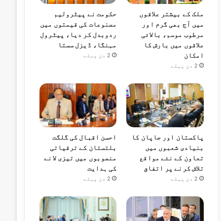
ملک کے بیشتر علاقوں
حکومت نے پیٹرولیم
میں آج بھی گرم اور
مصنوعات کی قیمتوں میں
مرطوب موسم، بالائی
ردوبدل کر دیا، پیٹرول
علاقوں میں بارش کا
مہنگا، ڈیزل سستا
امکان
2 دن پہلے
2 دن پہلے
پاکستان اور جاپان کا
احسن اقبال کی گلگت
بنیادی شعبوں میں
بلتستان کے ترقیاتی
تعاون کے نئے مواقع
منصوبوں میں تیزی لانے
تلاش کرنے پر اتفاق
کی ہدایت
2 دن پہلے
2 دن پہلے