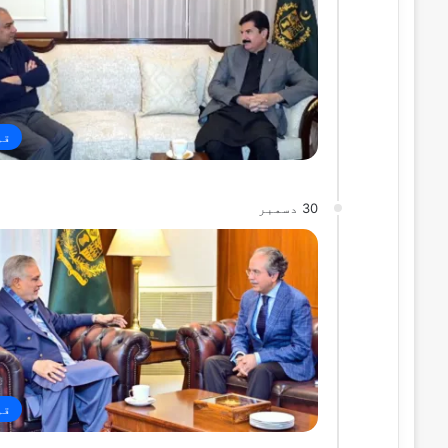
قو
30 دسمبر
قو