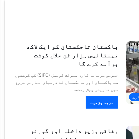
پاکستان تاجکستان کو ایک لاکھ
تینتالیس ہزار ٹن حلال گوشت
برآمد کرے گا
خصوصی سرمایہ کاری سہولت کونسل (SIFC) کی کوششوں
سے پاکستان اور تاجکستان کے درمیان تجارتی فروغ
میں تاریخی پیش رفت…
رت
مزید پڑھیے
وفاقی وزیر داخلہ اور گورنر