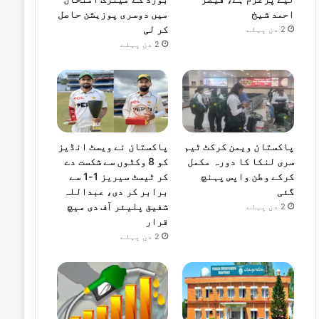
احمد شیخ
میں دوسری پوزیشن حاصل
کر لی
2 دن پہلے
2 دن پہلے
پاکستان ویمن کرکٹ ٹیم
پاکستان نے ویسٹ انڈیز
سری لنکا کا دورہ مکمل
کو 8 وکٹوں سے شکست دے
کرکے وطن واپس پہنچ
کر ٹیسٹ سیریز 1-1 سے
گئی
برابر کر دی، عبداللہ
شفیق پلیئر آف دی میچ
2 دن پہلے
قرار
2 دن پہلے