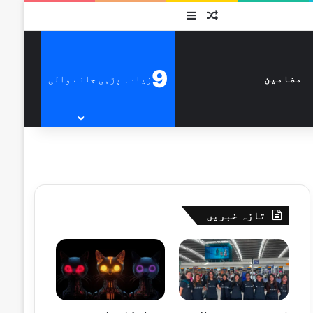
متفرق
Sidebar
9
زیادہ پڑہی جانے والی
مضامین
تازہ خبریں