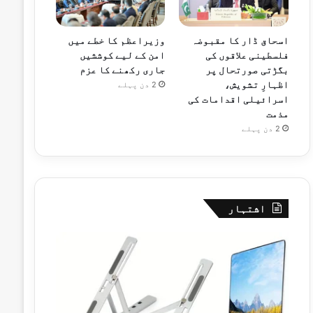
اسحاق ڈار کا مقبوضہ
وزیراعظم کا خطے میں
فلسطینی علاقوں کی
امن کے لیے کوششیں
بگڑتی صورتحال پر
جاری رکھنے کا عزم
اظہارِ تشویش،
2 دن پہلے
اسرائیلی اقدامات کی
مذمت
2 دن پہلے
اشتہار