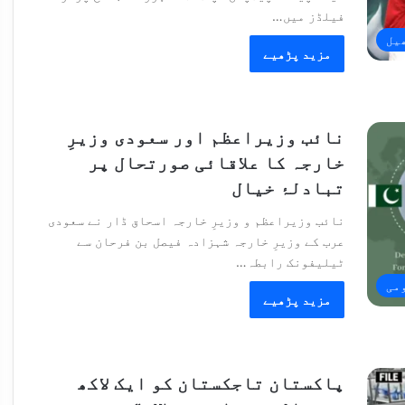
فیلڈز میں…
یل
مزید پڑھیے
نائب وزیراعظم اور سعودی وزیرِ
خارجہ کا علاقائی صورتحال پر
تبادلۂ خیال
نائب وزیراعظم و وزیرِ خارجہ اسحاق ڈار نے سعودی
عرب کے وزیرِ خارجہ شہزادہ فیصل بن فرحان سے
ٹیلیفونک رابطہ…
می
مزید پڑھیے
پاکستان تاجکستان کو ایک لاکھ