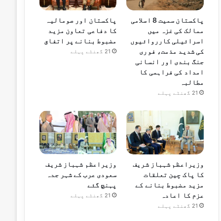
پاکستان سمیت 8 اسلامی
پاکستان اور صومالیہ
ممالک کی غزہ میں
کا دفاعی تعاون مزید
اسرائیلی کارروائیوں
مضبوط بنانے پر اتفاق
کی شدید مذمت، فوری
21 گھنٹے پہلے
جنگ بندی اور انسانی
امداد کی فراہمی کا
مطالبہ
21 گھنٹے پہلے
وزیراعظم شہباز شریف
وزیراعظم شہباز شریف
کا پاک چین تعلقات
سعودی عرب کے شہر جدہ
مزید مضبوط بنانے کے
پہنچ گئے
عزم کا اعادہ
21 گھنٹے پہلے
21 گھنٹے پہلے