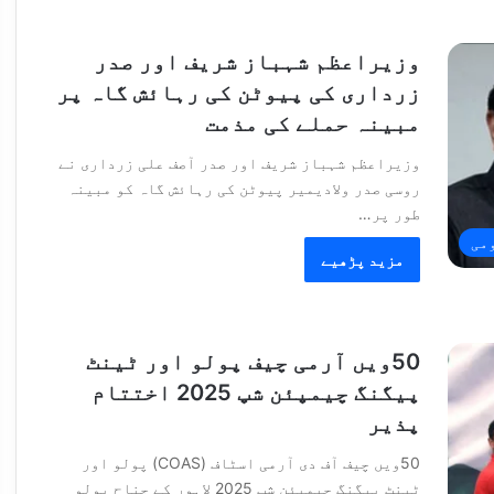
وزیراعظم شہباز شریف اور صدر
زرداری کی پیوٹن کی رہائش گاہ پر
مبینہ حملے کی مذمت
وزیراعظم شہباز شریف اور صدر آصف علی زرداری نے
روسی صدر ولادیمیر پیوٹن کی رہائش گاہ کو مبینہ
طور پر…
می
مزید پڑھیے
50ویں آرمی چیف پولو اور ٹینٹ
پیگنگ چیمپئن شپ 2025 اختتام
پذیر
50ویں چیف آف دی آرمی اسٹاف (COAS) پولو اور
ٹینٹ پیگنگ چیمپئن شپ 2025 لاہور کے جناح پولو