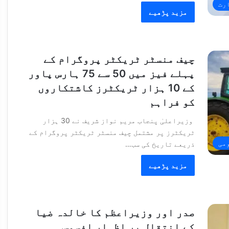
رت
مزید پڑھیے
چیف منسٹر ٹریکٹر پروگرام کے
پہلے فیز میں 50 سے 75 ہارس پاور
کے 10 ہزار ٹریکٹرز کاشتکاروں
کو فراہم
وزیراعلیٰ پنجاب مریم نواز شریف نے 30 ہزار
ٹریکٹرز پر مشتمل چیف منسٹر ٹریکٹر پروگرام کے
می
ذریعے تاریخ کی سب…
مزید پڑھیے
صدر اور وزیراعظم کا خالدہ ضیا
کے انتقال پر اظہارِ افسوس