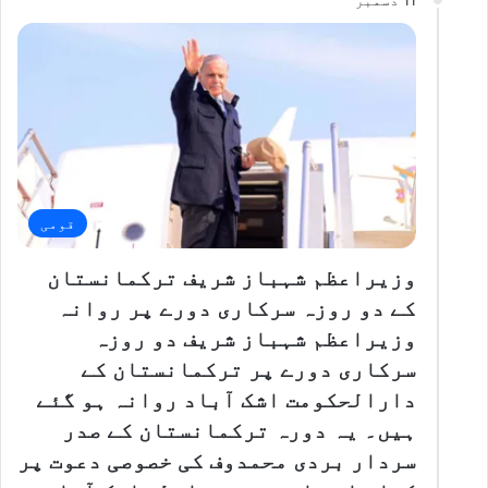
11 دسمبر
قومی
وزیراعظم شہباز شریف ترکمانستان
کے دو روزہ سرکاری دورے پر روانہ
وزیراعظم شہباز شریف دو روزہ
سرکاری دورے پر ترکمانستان کے
دارالحکومت اشک آباد روانہ ہو گئے
ہیں۔ یہ دورہ ترکمانستان کے صدر
سردار بردی محمدوف کی خصوصی دعوت پر