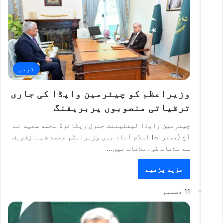
قومی
وزیراعظم کو چیئرمین واپڈا کی جاری
ترقیاتی منصوبوں پربریفنگ
چیئرمین واپڈا لیفٹیننٹ جنرل ریٹائرڈ محمد سعید نے
آج (جمعرات) اسلام آباد میں وزیراعظم محمد شہبازشریف
سے ملاقات کی۔ملاقات میں…
مزید پڑھیے
11 دسمبر