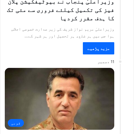
وزیراعلیٰ پنجاب نے بیوٹیفکیشن پلان
فیز کی تکمیل کیلئے فروری سے مئی تک
کا ہدف مقرر کردیا
وزیراعلیٰ مریم نواز شریف کی زیر صدارت خصوصی اجلاس
ہوا جس میں ہر ضلع، ہر تحصیل اور ہر شہر کے…
مزید پڑھیے
11 دسمبر
قومی