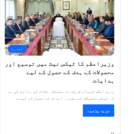
تجارت
وزیراعظم کا ٹیکس نیٹ میں توسیع اور
محصولات کے ہدف کے حصول کے لیے
ہدایات
وزیراعظم شہباز شریف نے متعلقہ حکام کو ہدایت کی ہے
کہ ٹیکس محصولات کے مقررہ اہداف کے حصول کے لیے…
مزید پڑھیے