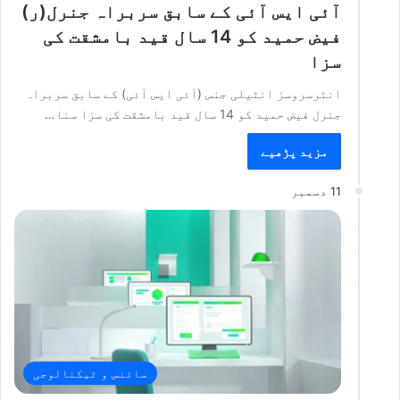
آئی ایس آئی کے سابق سربراہ جنرل(ر)
فیض حمید کو 14 سال قید بامشقت کی
سزا
انٹرسروسز انٹیلی جنس (آئی ایس آئی) کے سابق سربراہ
جنرل فیض حمید کو 14 سال قید بامشقت کی سزا سنا…
مزید پڑھیے
11 دسمبر
سائنس و ٹیکنالوجی