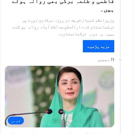
فاطمی و طلعہ برکی بھی روانہ ہوئے
ہیں۔
وزیراعظم شہباز شریف دو روزہ سرکاری دورے پر
ترکمانستان کے دارالحکومت اشک آباد روانہ ہو گئے
ہیں۔ یہ دورہ ترکمانستان…
مزید پڑھیے
11 دسمبر
قومی