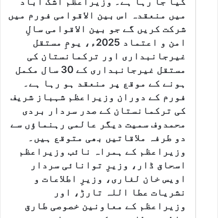
کیا جا رہا ہے۔ وزیراعظم اشک آباد
میں منعقدہ اس بین الاقوامی فورم میں
شرکت کریں گے جو بین الاقوامی سالِ
امن و اعتماد 2025ء، یومِ مستقل
غیرجانبداری اور ترکمانستان کی
مستقل غیرجانبداری کے 30 سال مکمل
ہونے کے موقع پر منعقد ہو رہا ہے۔
فورم کے دوران وزیراعظم شہباز شریف
کی ترکمانستان کے صدر سردار بردی
محمدوف سمیت دیگر عالمی رہنماؤں سے
دو طرفہ ملاقاتیں بھی متوقع ہیں۔
وزیراعظم کے ہمراہ نائب وزیراعظم
اسحاق ڈار، وزیرِ توانائی سردار
اویس خان لغاری، وزیرِ اطلاعات و
نشریات عطا اللہ تارڑ، اور
وزیراعظم کے معاونین خصوصی طارق