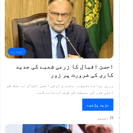
تجارت
احسن اقبال کا زرعی شعبے کی جدید
کاری کی ضرورت پر زور
وزیر برائے منصوبہ بندی و ترقی احسن اقبال نے ملک کو
اعلیٰ قدر کی معیشت کی طرف لے جانے کے…
مزید پڑھیے
11 دسمبر