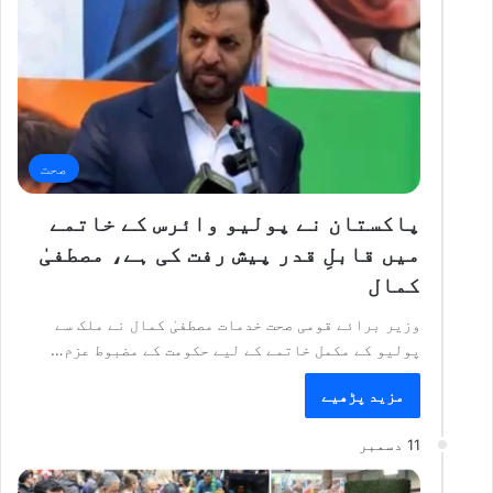
صحت
پاکستان نے پولیو وائرس کے خاتمے
میں قابلِ قدر پیش رفت کی ہے، مصطفیٰ
کمال
وزیر برائے قومی صحت خدمات مصطفیٰ کمال نے ملک سے
پولیو کے مکمل خاتمے کے لیے حکومت کے مضبوط عزم…
مزید پڑھیے
11 دسمبر