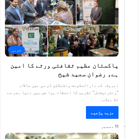
قومی
پاکستان عظیم ثقافتی ورثے کا امین
ہے، رضوان سعید شیخ
امریکہ کے دارالحکومت واشنگٹن ڈی سی میں سالانہ
’’ونٹرنیشنل‘‘ تقریب کا انعقاد ہوا جس میں دنیا بھر سے
لگ بھگ…
مزید پڑھیے
11 دسمبر