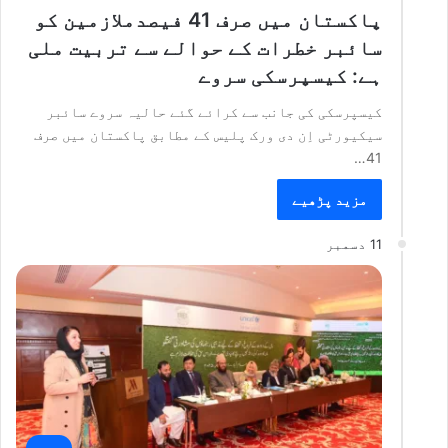
پاکستان میں صرف 41 فیصدملازمین کو
سائبر خطرات کے حوالے سے تربیت ملی
ہے: کیسپرسکی سروے
کیسپرسکی کی جانب سے کرائے گئے حالیہ سروے سائبر
سیکیورٹی اِن دی ورک پلیس کے مطابق پاکستان میں صرف
41…
مزید پڑھیے
11 دسمبر