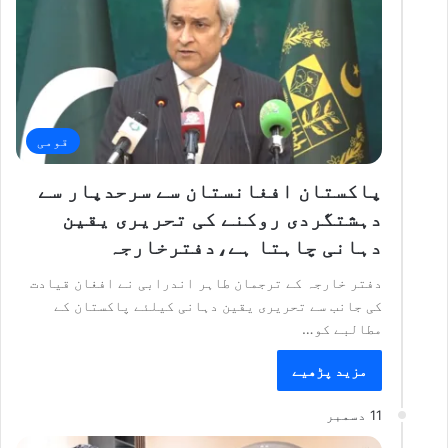
قومی
پاکستان افغانستان سے سرحدپار سے
دہشتگردی روکنے کی تحریری یقین
دہانی چاہتا ہے،دفترخارجہ
دفتر خارجہ کے ترجمان طاہر اندرابی نے افغان قیادت
کی جانب سے تحریری یقین دہانی کیلئے پاکستان کے
مطالبے کو…
مزید پڑھیے
11 دسمبر