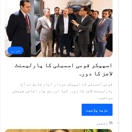
قومی
اسپیکر قومی اسمبلی کا پارلیمنٹ
لاجز کا دورہ
قومی اسمبلی کے اسپیکر سردار ایاز صادق نے آج
پارلیمنٹ لاجز کا دورہ کیا اور سو چار اضافی فیملی
سوئٹس…
مزید پڑھیے
11 دسمبر