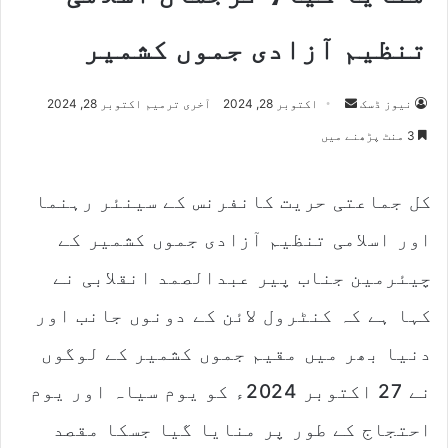
تنظیم آزادی جموں کشمیر
نیوز ڈسک
S
اکتوبر 28, 2024
آخری ترمیم اکتوبر 28, 2024
e
3 منٹ پڑھنے میں
n
d
کل جماعتی حریت کانفرنس کے سینئر رہنما
a
n
اور اسلامی تنظیم آزادی جموں کشمیر کے
e
m
چیئرمین جناب پیر عبدالصمد انقلابی نے
a
کہا ہے کہ کنٹرول لائن کے دونوں جانب اور
i
l
دنیا بھر میں مقیم جموں کشمیر کے لوگوں
نے 27 اکتوبر 2024ء کو یوم سیاہ اور یوم
احتجاج کے طور پر منایا گیا جسکا مقصد