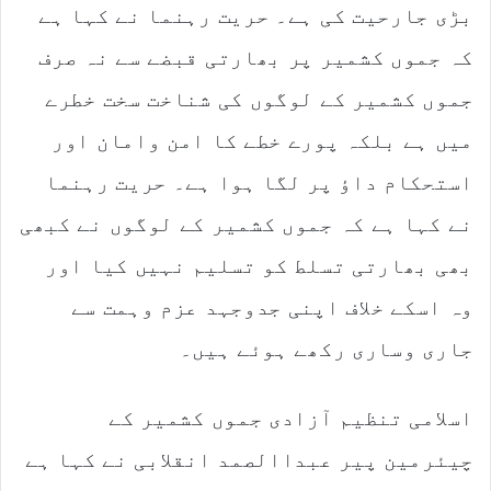
بڑی جارحیت کی ہے۔ حریت رہنما نے کہا ہے
کہ جموں کشمیر پر بھارتی قبضے سے نہ صرف
جموں کشمیر کے لوگوں کی شناخت سخت خطرے
میں ہے بلکہ پورے خطے کا امن وامان اور
استحکام داؤ پر لگا ہوا ہے۔ حریت رہنما
نے کہا ہے کہ جموں کشمیر کے لوگوں نے کبھی
بھی بھارتی تسلط کو تسلیم نہیں کیا اور
وہ اسکے خلاف اپنی جدوجہد عزم وہمت سے
جاری وساری رکھے ہوئے ہیں۔
اسلامی تنظیم آزادی جموں کشمیر کے
چیئرمین پیر عبداالصمد انقلابی نے کہا ہے