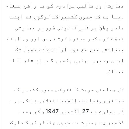
بھارت اور عالمی برادری کو یہ واضح پیغام
دینا ہے کہ جموں کشمیر کے لوگوں نے اپنے
مادر وطن پر غیر قانونی طور پر بھارتی
قبضے کو یکسر مسترد کرتے ہیں اور وہ اپنے
پیدائشی حق، حق خود ارادیت کے حصول تک
اپنی جدوجہد جاری رکھیں گے۔ ان شاء اللہ
تعالیٰ
کل جماعتی حریت کانفرنس جموں کشمیر کے
سینئر رہنما عبدالصمد انقلابی نے کہا ہے
کہ بھارت نے 27 اکتوبر 1947ء کو جموں
کشمیر پر بھارت نے فوجی یلغار کر کے ایک