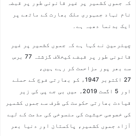
کہ جموں کشمیر پر غیر قانونی طور پر قبضہ
نام نہاد جمہوری ملک بھارت کے ماتھے پر
ایک بدنما دھبہ ہے۔
چیئرمین نے کہا ہے کہ جموں کشمیر پر غیر
قانونی طور پر قبضے کیخلاف گزشتہ 77 برس
سے بھر پور مزاحمت کر رہے ہیں،
27 اکتوبر 1947ء کو بھارتی فوج کے حملے
اور 5 اگست 2019ء میں بی جے پی کی زیر
قیادت بھارتی حکومت کی طرف سے جموں کشمیر
کی خصوصی حیثیت کی منسوخی کی مذمت کے لیے
آزاد جموں کشمیر، پاکستان اور دنیا بھر