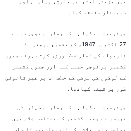
میں مزمتی احتجاجی مارچ، ریلیاں اور
سیمینار منعقد کیا۔
چیئرمین نے کہا ہے کہ بھارتی فوجیوں نے
27 اکتوبر 1947ء کو تقسیم برصغیر کے
فارمولے کی کھلی خلاف ورزی کرتے ہوئے جموں
کشمیر پر فوجی حملہ کیا اور جموں کشمیر
کے لوگوں کی مرضی کے خلاف اس پر غیر قانونی
طور پر قبضہ کیاتھا۔
چیئرمین نے کہا ہے کہ بھارتی سیکورٹی
فورسز نے جموں کشمیر کے مختلف اضلاع میں
محاصرے اور تلاشی کی کارروائیوں کا سلسلہ