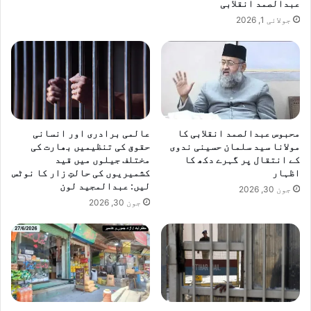
عبدالصمد انقلابی
جولائی 1, 2026
محبوس عبدالصمد انقلابی کا
عالمی برادری اور انسانی
مولانا سید سلمان حسینی ندوی
حقوق کی تنظیمیں بھارت کی
کے انتقال پر گہرے دکھ کا
مختلف جیلوں میں قید
اظہار
کشمیریوں کی حالتِ زار کا نوٹس
لیں: عبدالمجید لون
جون 30, 2026
جون 30, 2026