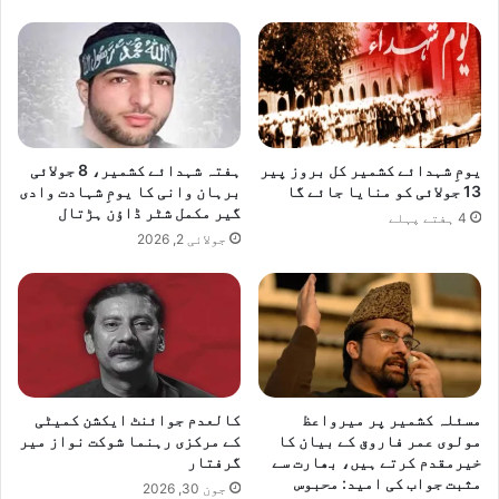
ی
ں
ت
ج
ا
و
ز
ا
یومِ شہدائے کشمیر کل بروز پیر
ہفتہ شہدائے کشمیر، 8 جولائی
ت
13 جولائی کو منایا جائے گا
برہان وانی کا یومِ شہادت وادی
ک
گیر مکمل شٹر ڈاؤن ہڑتال
4 ہفتے پہلے
ے
جولائی 2, 2026
خ
ل
ا
ف
آ
پ
ر
مسئلہ کشمیر پر میرواعظ
کالعدم جوائنٹ ایکشن کمیٹی
ی
مولوی عمر فاروق کے بیان کا
کے مرکزی رہنما شوکت نواز میر
ش
خیرمقدم کرتے ہیں، بھارت سے
گرفتار
ن
مثبت جواب کی امید: محبوس
جون 30, 2026