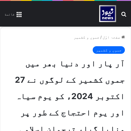
تلاش کیجیے
قائمة
صفحۂ اوّل
/
جموں و کشمیر
جموں و کشمیر
آر پار اور دنیا بھر میں
جموں کشمیر کے لوگوں نے 27
اکتوبر 2024ء کو یوم سیاہ
اور یوم احتجاج کے طور پر
منایا گیا، ترجمان اسلامی