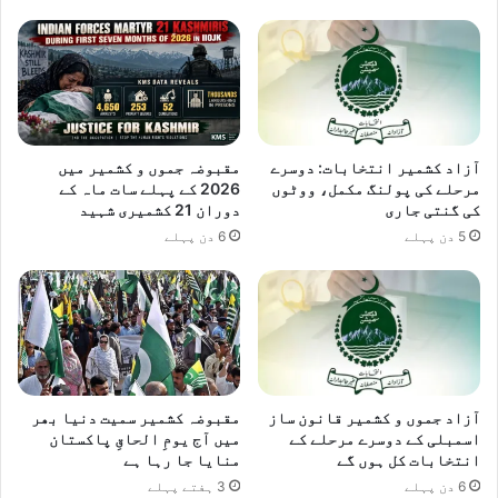
ت
ا
ل
ز
ی
ا
ا
ر
ا
و
ر
آزاد کشمیر انتخابات: دوسرے
مقبوضہ جموں و کشمیر میں
م
مرحلے کی پولنگ مکمل، ووٹوں
2026 کے پہلے سات ماہ کے
ی
کی گنتی جاری
دوران 21 کشمیری شہید
ن
5 دن پہلے
6 دن پہلے
ب
ا
ز
ا
ر
خ
و
ش
آزاد جموں و کشمیر قانون ساز
مقبوضہ کشمیر سمیت دنیا بھر
ا
اسمبلی کے دوسرے مرحلے کے
میں آج یومِ الحاقِ پاکستان
ب
انتخابات کل ہوں گے
منایا جا رہا ہے
م
6 دن پہلے
3 ہفتے پہلے