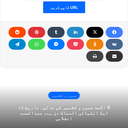
URL کاپی کریں
جموں و کشمیر
5 اگست جموں و کشمیر کی حالیہ تاریخ کا
ایک انتہائی المناک دن ہے، عبدالصمد
انقلابی