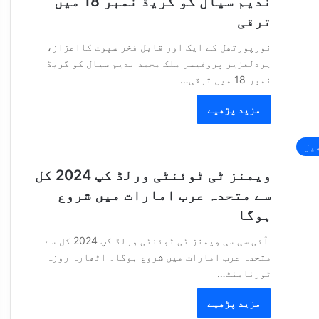
ندیم سیال کو گریڈ نمبر 18 میں
ترقی
نورپورتھل کے ایک اور قابل فخر سپوت کااعزاز،
ہردلعزیز پروفیسر ملک محمد ندیم سیال کو گریڈ
نمبر 18 میں ترقی…
مزید پڑھیے
یل
ویمنز ٹی ٹوئنٹی ورلڈ کپ 2024 کل
سے متحدہ عرب امارات میں شروع
ہوگا
آئی سی سی ویمنز ٹی ٹوئنٹی ورلڈ کپ 2024 کل سے
متحدہ عرب امارات میں شروع ہوگا۔ اٹھارہ روزہ
ٹورنامنٹ…
مزید پڑھیے