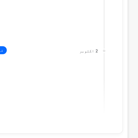
قو
2 اکتوبر