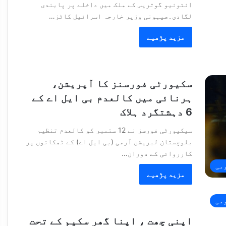
انتونیو گوتریس کے ملک میں داخلے پر پابندی
لگادی۔صیہونی وزیر خارجہ اسرائیل کاٹز…
مزید پڑھیے
سکیورٹی فورسنز کا آپریشن،
ہرنائی میں کالعدم بی ایل اے کے
6 دہشتگرد ہلاک
سیکیورٹی فورسز نے 12 ستمبر کو کالعدم تنظیم
بلوچستان لبریشن آرمی (بی ایل اے) کے ٹھکانوں پر
کارروائی کے دوران…
می
مزید پڑھیے
می
اپنی چھت ، اپنا گھر سکیم کے تحت