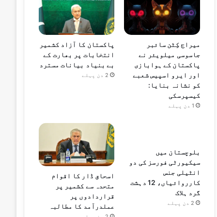
میراج کِٹن سائبر
پاکستان کا آزاد کشمیر
جاسوسی میلویئر نے
انتخابات پر بھارت کے
پاکستان کے ہوابازی
بے بنیاد بیانات مسترد
اور ایرو اسپیس شعبے
2 دن پہلے
کو نشانہ بنایا:
کیسپرسکی
1 دن پہلے
بلوچستان میں
سیکیورٹی فورسز کی دو
انٹیلی جنس
اسحاق ڈار کا اقوام
کارروائیاں، 12 دہشت
متحدہ سے کشمیر پر
گرد ہلاک
قراردادوں پر
2 دن پہلے
عملدرآمد کا مطالبہ
2 دن پہلے