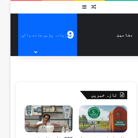
متفرق
Sidebar
9
زیادہ پڑہی جانے والی
مضامین
تازہ خبریں