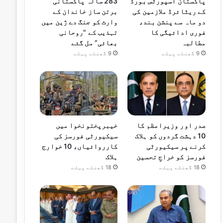
پاکستان اسپورٹس بورڈ
283 سالہ پاکستانی
کے ریٹائرڈ ملازمین کی
برتن ساز خاندان کے
دو ماہ سے پنشن بند،
وارث کو جنگ دے ژین میں
فوری ادائیگی کا
تہذیب کے "روحانی
مطالبہ
بھائی” مل گئے
9 گھنٹے پہلے
9 گھنٹے پہلے
صدر اور وزیراعظم کا
خیبرپختونخوا میں
10 دہشت گردوں کو ہلاک
سیکیورٹی فورسز کی
کرنے پر سیکیورٹی
کارروائیاں، 10 خوارج
فورسز کو خراجِ تحسین
ہلاک
18 گھنٹے پہلے
18 گھنٹے پہلے