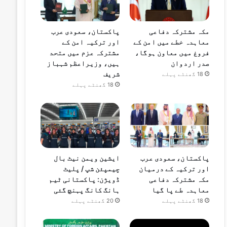
مکہ مشترکہ دفاعی
پاکستان، سعودی عرب
معاہدہ خطے میں امن کے
اور ترکیہ امن کے
فروغ میں معاون ہوگا،
مشترکہ عزم میں متحد
صدر اردوان
ہیں، وزیراعظم شہباز
شریف
18 گھنٹے پہلے
18 گھنٹے پہلے
پاکستان، سعودی عرب
ایشین ویمن نیٹ بال
اور ترکیہ کے درمیان
چیمپئن شپ / پلیٹ
مکہ مشترکہ دفاعی
ڈویژن: پاکستانی ٹیم
معاہدہ طے پا گیا
ہانگ کانگ پہنچ گئی
18 گھنٹے پہلے
20 گھنٹے پہلے