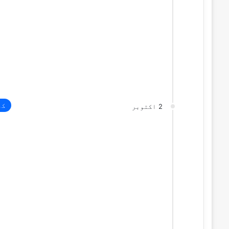
کھ
2 اکتوبر