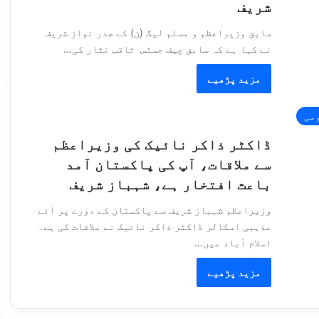
شریف
سابق وزیراعظم و مسلم لیگ (ن) کے صدر نواز شریف
نے کہا ہے کہ سابق چیف جسٹس ثاقب نثار کی…
مزید پڑھیے
می
ڈاکٹر ذاکر نائیک کی وزیراعظم
سے ملاقات، آپ کی پاکستان آمد
باعث افتخار ہے، شہباز شریف
وزیراعظم شہباز شریف سے پاکستان کے دورے پر آئے
مذہبی اسکالر ڈاکٹر ذاکر نائیک نے ملاقات کی ہے۔
اسلام آباد میں…
مزید پڑھیے