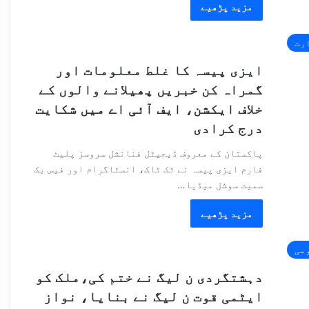
مزید پڑھیے
رت
ایزی پیسہ کا غلط معلومات اور
گمراہ کن خبریں پھیلانے والوں کے
خلاف ایکشن، ایف آئی اے میں شکایت
درج کرادی
پاکستان کے معروف ڈیجیٹل فنانشل سروسز پلیٹ
فارم ایزی پیسہ نے ٹک ٹاک، انسٹاگرام اور فیس بک
سمیت سوشل میڈیا…
مزید پڑھیے
می
دہشتگردی ن لیگ نے ختم کی،ملک کو
ایٹمی قوت ن لیگ نے بنایا، نواز