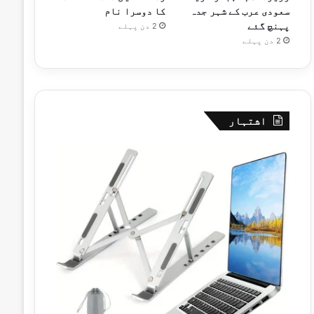
سعودی عرب کے شہر جدہ
کا دوسرا نام
پہنچ گئے
2 دن پہلے
2 دن پہلے
اشتہار