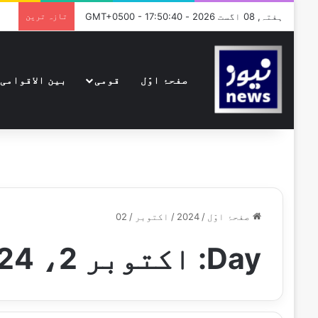
ہفتہ, 08 اگست 2026 - GMT+0500 - 17:50:40
تازہ ترین
صفحۂ اوّل
قومی
بین الاقوامی
صفحۂ اوّل
/
2024
/
اکتوبر
/
02
Day:
اکتوبر 2، 2024