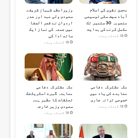
محسن نقوی کی اسلام
وزیراعظم شہباز شریف،
آباد سیف سٹی توسیعی
سعودی ولی عہد اور صدر
منصوبہ 30 ستمبر تک
اردوان نے قصر الصفا
مکمل کرنے کی ہدایت
میں جمعہ کی نماز ایک
ساتھ ادا کی
18 گھنٹے پہلے
18 گھنٹے پہلے
مکہ مشترکہ دفاعی
مکہ مشترکہ دفاعی
معاہدے کی یاد میں
معاہدہ گہرے اسٹریٹجک
خصوصی ترانہ جاری
تعلقات کا مظہر ہے،
سعودی وزیر خارجہ
18 گھنٹے پہلے
18 گھنٹے پہلے