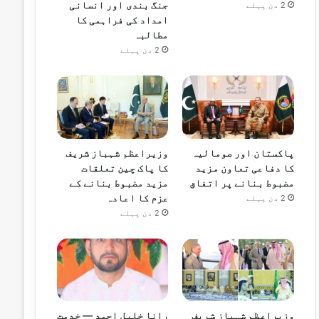
جنگ بندی اور انسانی
2 دن پہلے
امداد کی فراہمی کا
مطالبہ
2 دن پہلے
پاکستان اور صومالیہ
وزیراعظم شہباز شریف
کا دفاعی تعاون مزید
کا پاک چین تعلقات
مضبوط بنانے پر اتفاق
مزید مضبوط بنانے کے
عزم کا اعادہ
2 دن پہلے
2 دن پہلے
وزیراعظم شہباز شریف
رانا خلیل احمد — خدمت