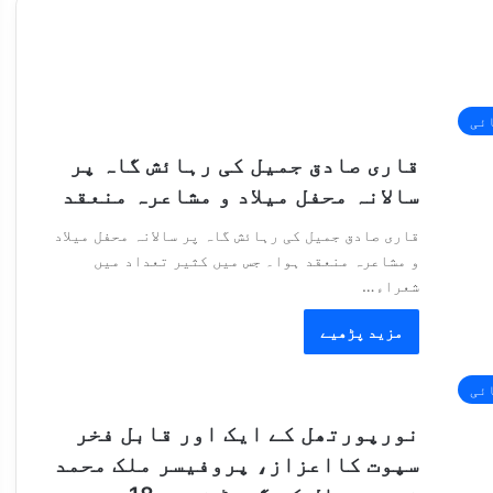
ائی
قاری صادق جمیل کی رہائش گاہ پر
سالانہ محفل میلاد و مشاعرہ منعقد
قاری صادق جمیل کی رہائش گاہ پر سالانہ محفل میلاد
و مشاعرہ منعقد ہوا۔ جس میں کثیر تعداد میں
شعراء…
مزید پڑھیے
ائی
نورپورتھل کے ایک اور قابل فخر
سپوت کااعزاز، پروفیسر ملک محمد