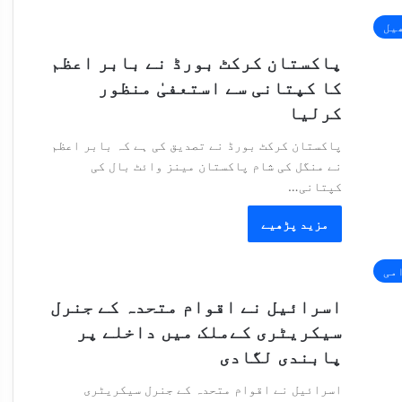
یل
پاکستان کرکٹ بورڈ نے بابر اعظم
کا کپتانی سے استعفیٰ منظور
کرلیا
پاکستان کرکٹ بورڈ نے تصدیق کی ہے کہ بابر اعظم
نے منگل کی شام پاکستان مینز وائٹ بال کی
کپتانی…
مزید پڑھیے
امی
اسرائیل نے اقوام متحدہ کے جنرل
سیکریٹری کےملک میں داخلے پر
پابندی لگادی
اسرائیل نے اقوام متحدہ کے جنرل سیکریٹری