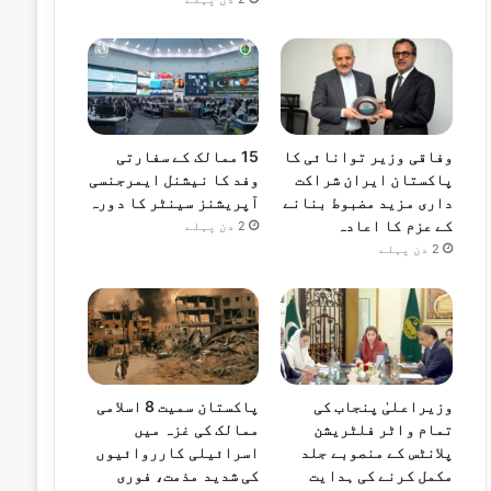
وفاقی وزیر توانائی کا
15 ممالک کے سفارتی
پاکستان ایران شراکت
وفد کا نیشنل ایمرجنسی
داری مزید مضبوط بنانے
آپریشنز سینٹر کا دورہ
کے عزم کا اعادہ
2 دن پہلے
2 دن پہلے
وزیراعلیٰ پنجاب کی
پاکستان سمیت 8 اسلامی
تمام واٹر فلٹریشن
ممالک کی غزہ میں
پلانٹس کے منصوبے جلد
اسرائیلی کارروائیوں
مکمل کرنے کی ہدایت
کی شدید مذمت، فوری