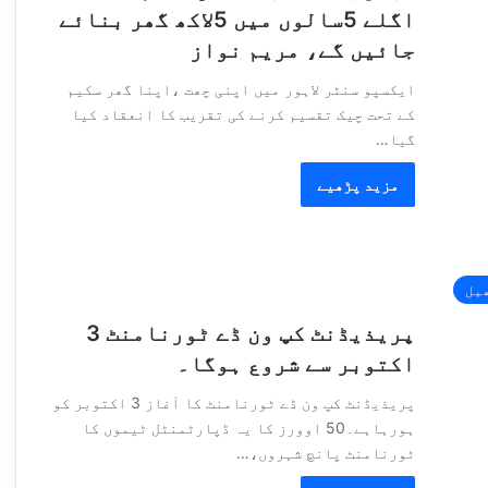
اگلے 5سالوں میں 5لاکھ گھر بنائے
جائیں گے، مریم نواز
ایکسپو سنٹر لاہور میں اپنی چھت ،اپنا گھر سکیم
کے تحت چیک تقسیم کرنے کی تقریب کا انعقاد کیا
گیا…
مزید پڑھیے
یل
پریذیڈنٹ کپ ون ڈے ٹورنامنٹ 3
اکتوبر سے شروع ہوگا۔
پریذیڈنٹ کپ ون ڈے ٹورنامنٹ کا آغاز 3 اکتوبر کو
ہورہاہے۔50 اوورز کا یہ ڈپارٹمنٹل ٹیموں کا
ٹورنامنٹ پانچ شہروں،…