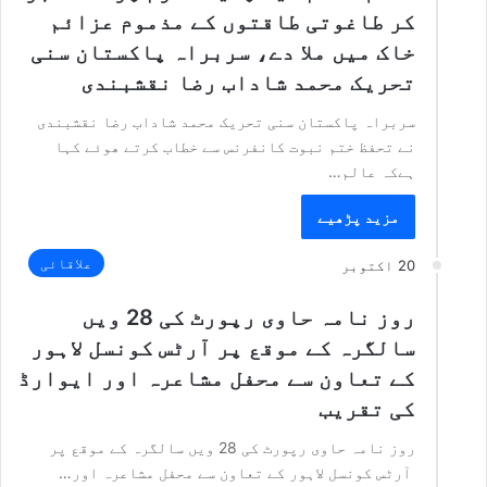
کر طاغوتی طاقتوں کے مذموم عزائم
خاک میں ملا دے، سربراہ پاکستان سنی
تحریک محمد شاداب رضا نقشبندی
سربراہ پاکستان سنی تحریک محمد شاداب رضا نقشبندی
نے تحفظ ختم نبوت کانفرنس سے خطاب کرتے ھوئے کہا
ہےکہ عالم…
مزید پڑھیے
علاقائی
20 اکتوبر
روز نامہ حاوی رپورٹ کی 28 ویں
سالگرہ کے موقع پر آرٹس کونسل لاہور
کے تعاون سے محفل مشاعرہ اور ایوارڈ
کی تقریب
روز نامہ حاوی رپورٹ کی 28 ویں سالگرہ کے موقع پر
آرٹس کونسل لاہور کے تعاون سے محفل مشاعرہ اور…