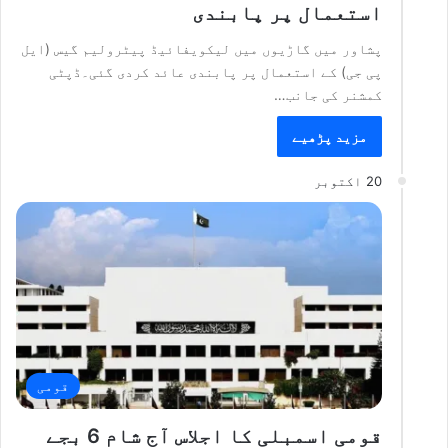
استعمال پر پابندی
پشاور میں گاڑیوں میں لیکویفائیڈ پیٹرولیم گیس (ایل
پی جی) کے استعمال پر پابندی عائد کردی گئی۔ڈپٹی
کمشنر کی جانب…
مزید پڑھیے
20 اکتوبر
قومی
قومی اسمبلی کا اجلاس آج شام 6 بجے