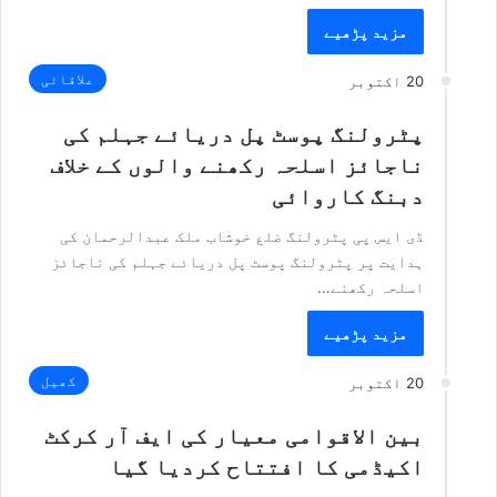
مزید پڑھیے
علاقائی
20 اکتوبر
پٹرولنگ پوسٹ پل دریائے جہلم کی
ناجائز اسلحہ رکھنے والوں کے خلاف
دبنگ کاروائی
ڈی ایس پی پٹرولنگ ضلع خوشاب ملک عبدالرحمان کی
ہدایت پر پٹرولنگ پوسٹ پل دریائے جہلم کی ناجائز
اسلحہ رکھنے…
مزید پڑھیے
کھیل
20 اکتوبر
بین الاقوامی معیار کی ایف آر کرکٹ
اکیڈمی کا افتتاح کردیا گیا