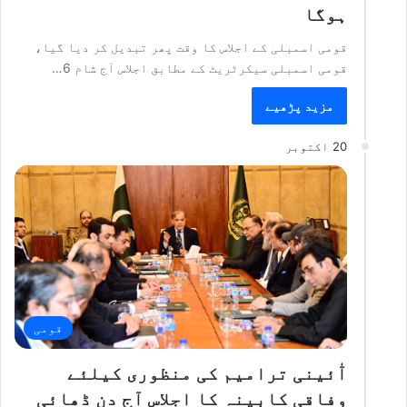
ہوگا
قومی اسمبلی کے اجلاس کا وقت پھر تبدیل کر دیا گیا،
قومی اسمبلی سیکرٹریٹ کے مطابق اجلاس آج شام 6…
مزید پڑھیے
20 اکتوبر
قومی
آٰئینی ترامیم کی منظوری کیلئے
وفاقی کابینہ کا اجلاس آج دن ڈھائی