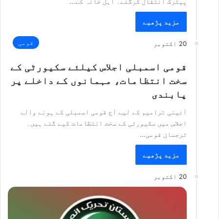
پیٹرک انتقال کرگئے۔ اہل خانہ کے…
مزید پڑھیے
قومی
20 اکتوبر
قومی اسمبلی اجلاس کیلئے سکیورٹی کے
سخت انتظامات، مہمانوں کے داخلے پر
پابندی
آئینی ترامیم کے لیے آج قومی اسمبلی کے ہونے والے
اجلاس میں سکیورٹی کے سخت انتظامات کیے گئے ہیں۔
ترجمان قومی…
مزید پڑھیے
20 اکتوبر