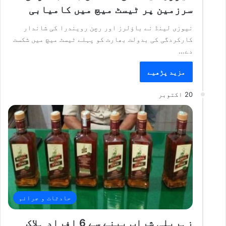
سرزمین پر ٹیسٹ میچ میں کامیابی
نیوزی لینڈ نے باؤلرز اور رچن رویندرا کی شاندار
کارکردگی کی بدولت بھارت کو پہلے ٹیسٹ میچ میں شکست
دے…
مزید پڑھیے
20 اکتوبر
حادثات و جرائم
زہریلی شراپ پینے سے 6 افراد ہلاک