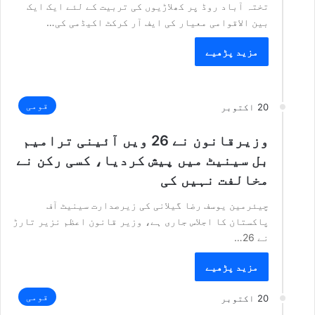
تختہ آباد روڈ پر کھلاڑیوں کی تربیت کے لئے ایک ایک
بین الاقوامی معیار کی ایف آر کرکٹ اکیڈمی کی…
مزید پڑھیے
قومی
20 اکتوبر
وزیرقانون نے 26 ویں آئینی ترامیم
بل سینیٹ میں پیش کردیا، کسی رکن نے
مخالفت نہیں کی
چیئرمین یوسف رضا گیلانی کی زیرصدارت سینیٹ آف
پاکستان کا اجلاس جاری ہے، وزیر قانون اعظم نزیر تارڑ
نے 26…
مزید پڑھیے
قومی
20 اکتوبر