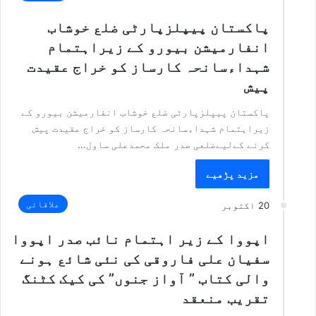
پاکستان پیپلزپارٹی ضلع خوشاب
انفارمیشن بیورو کے زیراہتمام
شہداءسانحہ کارساز کو خراج عقیدت
پیش
پاکستان پیپلزپارٹی ضلع خوشاب انفارمیشن بیورو کے
زیراہتمام شہداءسانحہ کارساز کو خراج عقیدت پیش
کرنے کےلیےضلعی صدر ملک محمدعلی ساول…
مزید پڑھیے
علاقائی
20 اکتوبر
اپووا کے زیر اہتمام نائب صدر اپووا
سفیان علی فاروقی کی نئی شائع ہونے
والی کتاب ” آواز جنوں” کی کیک کٹنگ
تقریب منعقد