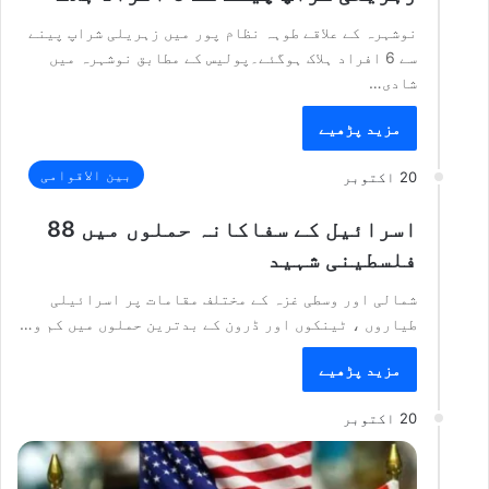
نوشہرہ کے علاقے طوہہ نظام پور میں زہریلی شراپ پینے
سے 6 افراد ہلاک ہوگئے۔پولیس کے مطابق نوشہرہ میں
شادی…
مزید پڑھیے
بین الاقوامی
20 اکتوبر
اسرائیل کے سفاکانہ حملوں میں 88
فلسطینی شہید
شمالی اور وسطی غزہ کے مختلف مقامات پر اسرائیلی
طیاروں ، ٹینکوں اور ڈرون کے بدترین حملوں میں کم و…
مزید پڑھیے
20 اکتوبر