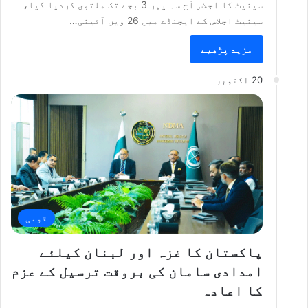
سینیٹ کا اجلاس آج سہ پہر 3 بجے تک ملتوی کردیا گیا،
سینیٹ اجلاس کے ایجنڈے میں 26 ویں آئینی…
مزید پڑھیے
20 اکتوبر
قومی
پاکستان کا غزہ اور لبنان کیلئے
امدادی سامان کی بروقت ترسیل کے عزم
کا اعادہ