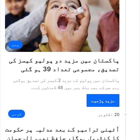
صحت
پاکستان میں مزید دو پولیو کیسز کی
تصدیق، مجموعی تعداد 39 ہو گئی
پاکستان میں پولیو کے مزید 2 کیسز کی تصدیق ہوگئی
ہے، جس کے بعد ملک بھر میں 48 گھنٹوں کے…
مزید پڑھیے
قومی
20 اکتوبر
آئینی ترامیم کے بعد عدلیہ پر حکومت
کا کنٹرول ہوگا، حافظ نعیم الرحمان