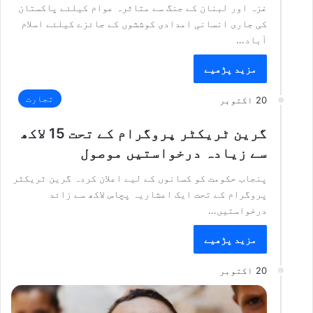
غزہ اور لبنان کے جنگ سے متاثرہ عوام کیلئے پاکستان
کی جاری انسانی امدادی کوششوں کے جائزے کیلئے اسلام
آباد…
مزید پڑھیے
تجارت
20 اکتوبر
گرین ٹریکٹر پروگرام کے تحت 15 لاکھ
سے زیادہ درخواستیں موصول
پنجاب حکومت کو کسانوں کے لیے اعلان کردہ گرین ٹریکٹر
پروگرام کے تحت ایک اعشاریہ پچاس لاکھ سے زائد
درخواستیں…
مزید پڑھیے
20 اکتوبر