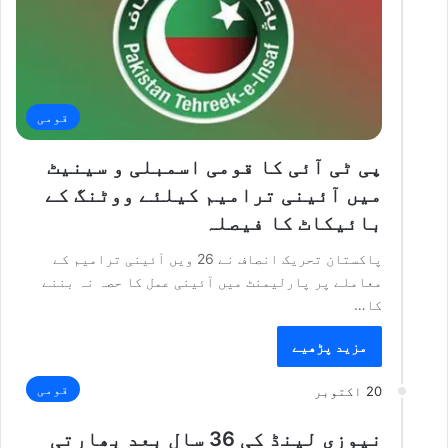
قومی
پی ٹی آئی کا قومی اسمبلی و سینیٹ
میں آئینی ترامیم کیلئے ووٹنگ کے
بائیکاٹ کا فیصلہ
پاکستان تحریک انصاف نے 26 ویں آئینی ترامیم کے
معاملے پر پارلیمنٹ میں آئینی عمل کا حصہ نہ بننے
کا…
مزید پڑھیے
قومی
20 اکتوبر
نیوزی لینڈ کی 36 سال بعد بھارتی