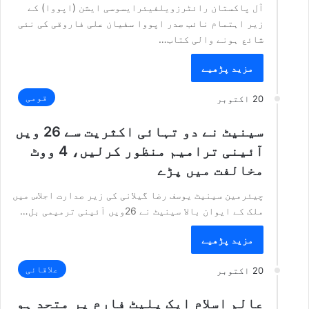
آل پاکستان رائٹرزویلفیئرایسوسی ایشن (اپووا) کے
زیر اہتمام نائب صدر اپووا سفیان علی فاروقی کی نئی
شائع ہونے والی کتاب…
مزید پڑھیے
قومی
20 اکتوبر
سینیٹ نے دو تہائی اکثریت سے 26 ویں
آئینی ترامیم منظور کرلیں، 4 ووٹ
مخالفت میں پڑے
چیئرمین سینیٹ یوسف رضا گیلانی کی زیر صدارت اجلاس میں
ملک کے ایوان بالا سینیٹ نے 26ویں آئینی ترمیمی بل…
مزید پڑھیے
علاقائی
20 اکتوبر
عالم اسلام ایک پلیٹ فارم پر متحد ہو