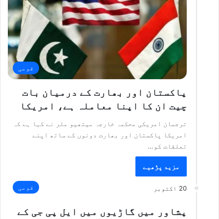
قومی
پاکستان اور بھارت کے درمیان بات
چیت ان کا اپنا معاملہ ہے، امریکا
ترجمان امریکی محکمہ خارجہ میتھیو ملر نے کہا ہے کہ
امریکا پاکستان اور بھارت دونوں کے ساتھ اپنے
تعلقات کو…
مزید پڑھیے
قومی
20 اکتوبر
پشاور میں گاڑیوں میں ایل پی جی کے