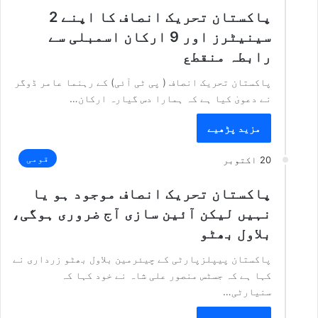
پاکستان تحریک انصاف کا اپنے 2
سینیٹرز اور 9 ارکان اسمبلی سے
رابطہ منقطع
پاکستان تحریک انصاف ( پی ٹی آئی) کے رہنما عامر ڈوگر
نے دعویٰ کیا ہے کہ ہمارا دس گیارہ ارکان…
مزید پڑھیے
قومی
20 اکتوبر
پاکستان تحریک انصاف موجود ہو یا
نہیں لیکن آئین سازی آج ضروری ہوگی،
بلاول بھٹو
پاکستان پیپلزپارٹی کے چیئرمین بلاول بھٹو زرداری نے
کہا ہے کہ جسٹس منصور علی شاہ نے خود کہا کہ
سنیارٹی…