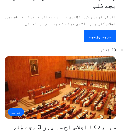
بجے طلب
آئینی ترمیم کی منظوری کے لیے وفاقی کابینہ کا خصوصی
اجلاس کئی بار ملتوی کرنے کے بعد اب آج ڈھائی…
مزید پڑھیے
20 اکتوبر
قومی
سینیٹ کا اجلاس آج سہ پہر 3 بجے طلب