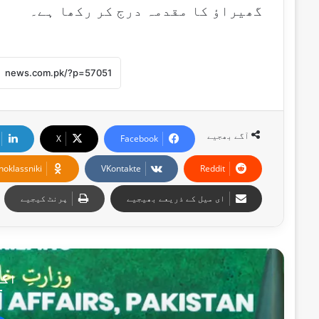
گھیراؤ کا مقدمہ درج کر رکھا ہے۔
آگے بھجیے
X
Facebook
noklassniki
VKontakte
Reddit
ای میل کے ذریعے بھیجیے
پرنٹ کیجیے
اگل