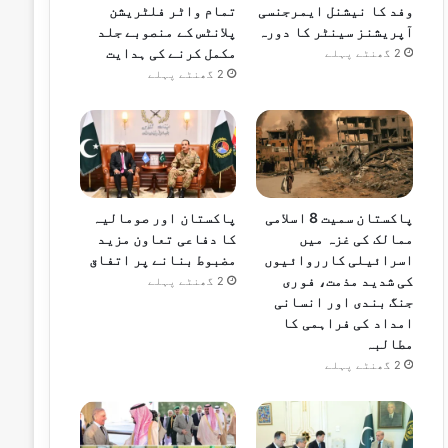
وفد کا نیشنل ایمرجنسی
تمام واٹر فلٹریشن
آپریشنز سینٹر کا دورہ
پلانٹس کے منصوبے جلد
مکمل کرنے کی ہدایت
2 گھنٹے پہلے
2 گھنٹے پہلے
پاکستان سمیت 8 اسلامی
پاکستان اور صومالیہ
ممالک کی غزہ میں
کا دفاعی تعاون مزید
اسرائیلی کارروائیوں
مضبوط بنانے پر اتفاق
کی شدید مذمت، فوری
2 گھنٹے پہلے
جنگ بندی اور انسانی
امداد کی فراہمی کا
مطالبہ
2 گھنٹے پہلے