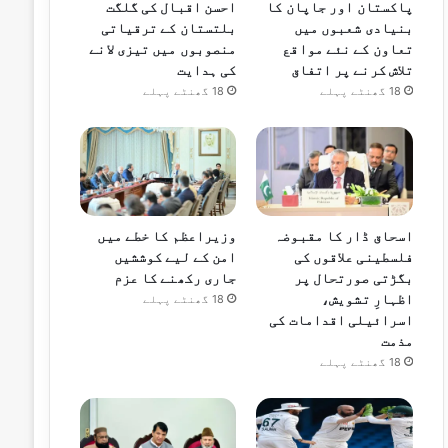
پاکستان اور جاپان کا
احسن اقبال کی گلگت
بنیادی شعبوں میں
بلتستان کے ترقیاتی
تعاون کے نئے مواقع
منصوبوں میں تیزی لانے
تلاش کرنے پر اتفاق
کی ہدایت
18 گھنٹے پہلے
18 گھنٹے پہلے
اسحاق ڈار کا مقبوضہ
وزیراعظم کا خطے میں
فلسطینی علاقوں کی
امن کے لیے کوششیں
بگڑتی صورتحال پر
جاری رکھنے کا عزم
اظہارِ تشویش،
18 گھنٹے پہلے
اسرائیلی اقدامات کی
مذمت
18 گھنٹے پہلے