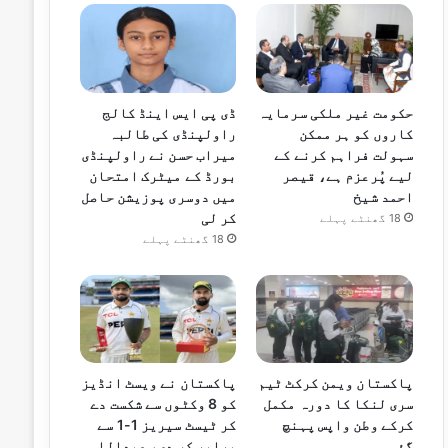
حکومت غیر ملکی سرمایہ
ڈی پی ایس اینڈ کالج
کاروں کو ہر ممکن
راولپنڈی کی طالبہ
سہولت فراہم کرنے کے
میراب حسن نے راولپنڈی
لیے پُرعزم ہے، قیصر
بورڈ کے میٹرک امتحان
احمد شیخ
میں دوسری پوزیشن حاصل
کر لی
18 گھنٹے پہلے
18 گھنٹے پہلے
پاکستان ویمن کرکٹ ٹیم
پاکستان نے ویسٹ انڈیز
سری لنکا کا دورہ مکمل
کو 8 وکٹوں سے شکست دے
کرکے وطن واپس پہنچ
کر ٹیسٹ سیریز 1-1 سے
گئی
برابر کر دی، عبداللہ