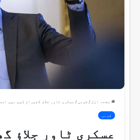
صفحۂ اوّل
/
قومی
/
عسکری ٹاور جلاؤ گھیراؤ کیس میں اسد
قومی
عسکری ٹاور جلاؤ گھ