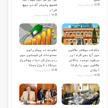
شفیق پلیئر آف دی میچ
18 گھنٹے پہلے
قرار
18 گھنٹے پہلے
ملک کے بیشتر علاقوں
حکومت نے پیٹرولیم
میں آج بھی گرم اور
مصنوعات کی قیمتوں میں
مرطوب موسم، بالائی
ردوبدل کر دیا، پیٹرول
علاقوں میں بارش کا
مہنگا، ڈیزل سستا
امکان
18 گھنٹے پہلے
18 گھنٹے پہلے