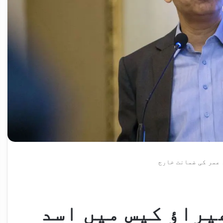
 عمر کی ضمانت خارج
یراؤ کیس میں اسد