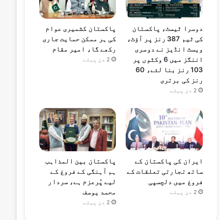
دوسرا ٹیسٹ، پاکستان
پاکستان کشمیری عوام
کی ٹیم 387 رنز پر آؤٹ،
کی ہر ممکن حمایت جاری
ویسٹ انڈیز نے دوسری
رکھے گا، امیر مقام
اننگز میں 6 وکٹوں پر
2 دن پہلے
103 رنز بنا لئے، 60
رنز کی برتری
2 دن پہلے
ایران کی پاکستان کے
پاکستان بین المذاہب
ساتھ تجارتی تعلقات کے
ہم آہنگی کے فروغ کے
فروغ میں دلچسپی
لیے پُرعزم ہے، سردار
محمد یوسف
2 دن پہلے
2 دن پہلے