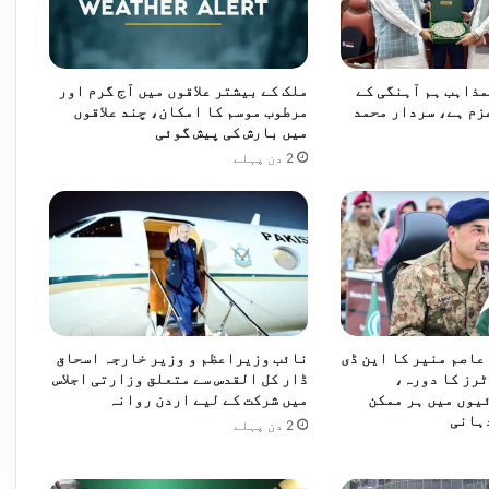
س
ن
ٹ
ر
ذاہب ہم آہنگی کے
ملک کے بیشتر علاقوں میں آج گرم اور
ق
عزم ہے، سردار محمد
مرطوب موسم کا امکان، چند علاقوں
ا
میں بارش کی پیش گوئی
ئ
2 دن پہلے
م
ک
ر
د
ی
ا
گ
ی
عاصم منیر کا این ڈی
نائب وزیراعظم و وزیر خارجہ اسحاق
ا
رز کا دورہ،
ڈار کل القدس سے متعلق وزارتی اجلاس
،
یوں میں ہر ممکن
میں شرکت کے لیے اردن روانہ
و
ہانی
2 دن پہلے
ز
ی
ر