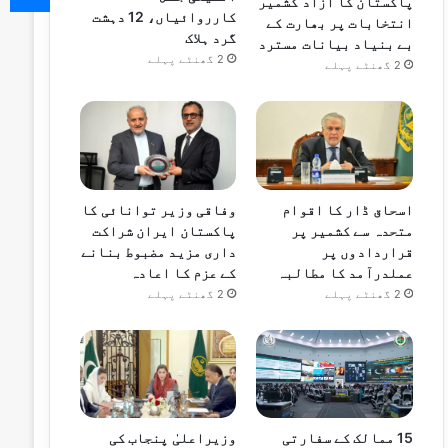
پاکستان کا آزاد کشمیر
کارروائیاں، 12 دہشت
انتخابات پر بھارت کے
گرد ہلاک
بے بنیاد بیانات مسترد
2 گھنٹے پہلے
2 گھنٹے پہلے
اسحاق ڈار کا اقوام
وفاقی وزیر توانائی کا
متحدہ سے کشمیر پر
پاکستان ایران شراکت
قراردادوں پر
داری مزید مضبوط بنانے
عملدرآمد کا مطالبہ
کے عزم کا اعادہ
2 گھنٹے پہلے
2 گھنٹے پہلے
15 ممالک کے سفارتی
وزیراعلیٰ پنجاب کی