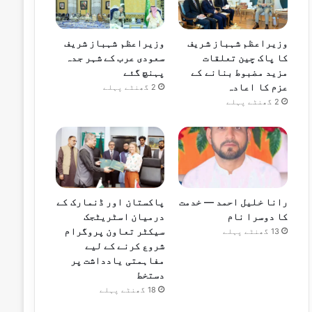
وزیراعظم شہباز شریف
وزیراعظم شہباز شریف
کا پاک چین تعلقات
سعودی عرب کے شہر جدہ
مزید مضبوط بنانے کے
پہنچ گئے
عزم کا اعادہ
2 گھنٹے پہلے
2 گھنٹے پہلے
رانا خلیل احمد — خدمت
پاکستان اور ڈنمارک کے
کا دوسرا نام
درمیان اسٹریٹجک
سیکٹر تعاون پروگرام
13 گھنٹے پہلے
شروع کرنے کے لیے
مفاہمتی یادداشت پر
دستخط
18 گھنٹے پہلے