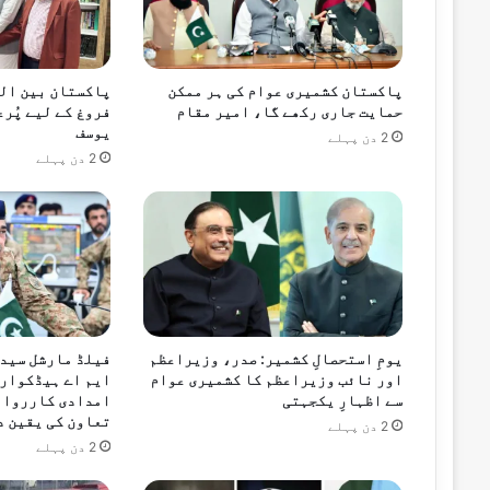
پاکستان کشمیری عوام کی ہر ممکن
پاکستان بین الم
حمایت جاری رکھے گا، امیر مقام
فروغ کے لیے پُر
یوسف
2 دن پہلے
2 دن پہلے
یومِ استحصالِ کشمیر: صدر، وزیراعظم
فیلڈ مارشل سید 
اور نائب وزیراعظم کا کشمیری عوام
ایم اے ہیڈکوارٹ
سے اظہارِ یکجہتی
امدادی کارروائ
تعاون کی یقین د
2 دن پہلے
2 دن پہلے