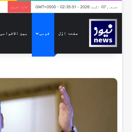
جمعہ, 07 اگست 2026 - GMT+0500 - 02:35:51
تازہ ترین
صفحۂ اوّل
قومی
بین الاقوامی