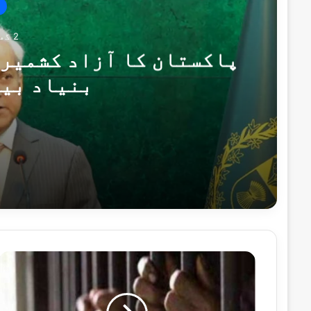
2 گھنٹے پہلے
پاکستان کا آزاد کشمیر 
بنیاد بی
2 گھنٹے پہلے
پاکستان کا آزاد کشمیر انتخابات پر بھار
2 گھنٹے پہلے
بلوچستان میں سیکیورٹی فورسز کی دو انٹیلی جنس کار
3
4
ک
ل