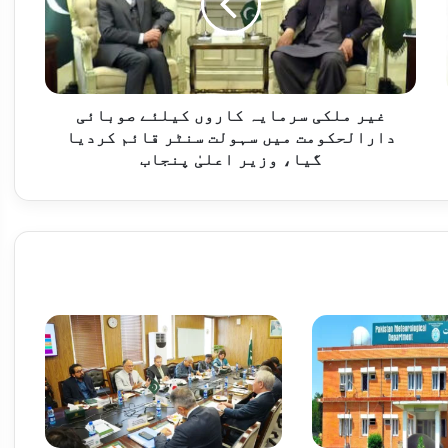
ل
ک
راردادوں پر عملدرآمد کا مطالبہ
ی
س
ر
م
غیر ملکی سرمایہ کاروں کیلئے صوبائی
ا
دارالحکومت میں سہولت سنٹر قائم کردیا
وفاقی وزیر توانائی کا پاکستان ایران شراکت داری مزید مضبوط بنانے کے عزم کا اعادہ
ی
گیا، وزیر اعلیٰ پنجاب
ہ
ک
ا
ر
و
ں
ک
ی
ل
انٹس کے منصوبے جلد مکمل کرنے کی ہدایت
ئ
ے
ص
و