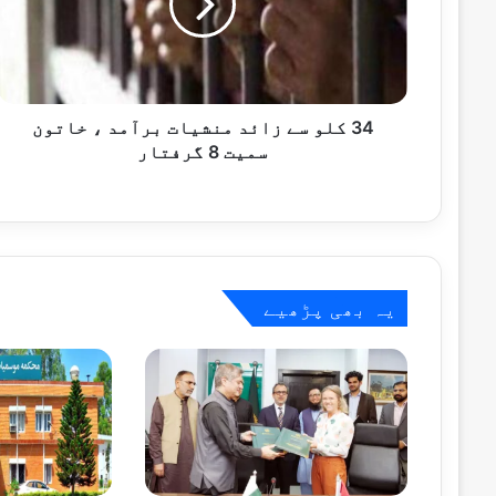
و
2 گھنٹے پہلے
س
اسحاق ڈار کا اقوام متحدہ سے کشمیر پر ق
ے
ز
ا
ئ
34 کلو سے زائد منشیات برآمد ، خاتون
2 گھنٹے پہلے
د
سمیت 8 گرفتار
م
ن
ش
ی
2 گھنٹے پہلے
ا
15 ممالک کے سفارتی وفد کا نیشنل ایمرجنسی آپریشنز سینٹر کا دورہ
ت
یہ بھی پڑھیے
ب
ر
آ
2 گھنٹے پہلے
م
وزیراعلیٰ پنجاب کی تمام واٹر فلٹریشن پل
د
،
خ
ا
2 گھنٹے پہلے