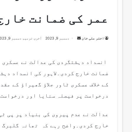
عمر کی ضمانت خارج
اختر علی خان
S
دسمبر 9, 2023
آخری ترمیم دسمبر 9, 2023
e
n
d
انسداد دہشتگردی کی عدالت نے عسکری ٹا
a
ضمانت خارج کردی۔لاہور کی انسداد دہشت
n
e
کے خلاف عسکری ٹاور جلاؤ گھیراؤ کے مقد
m
درخواست پر فیصلہ سنایا اور درخواست 
a
i
l
عدالت نے عدم پیروی کی بنیاد پر پی ٹی
خارج کردی۔واضح رہے کہ تھانہ گلبرگ پو