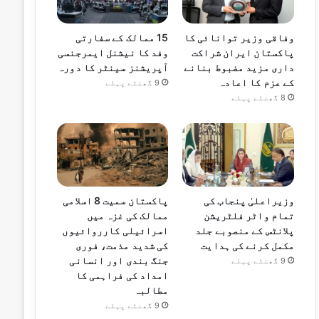
وفاقی وزیر توانائی کا
15 ممالک کے سفارتی
پاکستان ایران شراکت
وفد کا نیشنل ایمرجنسی
داری مزید مضبوط بنانے
آپریشنز سینٹر کا دورہ
کے عزم کا اعادہ
9 گھنٹے پہلے
8 گھنٹے پہلے
وزیراعلیٰ پنجاب کی
پاکستان سمیت 8 اسلامی
تمام واٹر فلٹریشن
ممالک کی غزہ میں
پلانٹس کے منصوبے جلد
اسرائیلی کارروائیوں
مکمل کرنے کی ہدایت
کی شدید مذمت، فوری
جنگ بندی اور انسانی
9 گھنٹے پہلے
امداد کی فراہمی کا
مطالبہ
9 گھنٹے پہلے