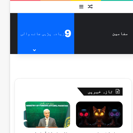
متفرق
Sidebar
9
زیادہ پڑہی جانے والی
مضامین
تازہ خبریں