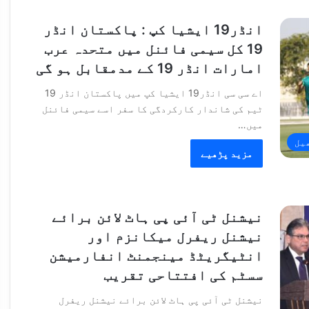
انڈر19 ایشیا کپ : پاکستان انڈر
19 کل سیمی فائنل میں متحدہ عرب
امارات انڈر 19 کے مدمقابل ہو گی
اے سی سی انڈر19 ایشیا کپ میں پاکستان انڈر 19
ٹیم کی شاندار کارکردگی کا سفر اسے سیمی فائنل
میں…
یل
مزید پڑھیے
نیشنل ٹی آئی پی ہاٹ لائن برائے
نیشنل ریفرل میکانزم اور
انٹیگریٹڈ مینجمنٹ انفارمیشن
سسٹم کی افتتاحی تقریب
نیشنل ٹی آئی پی ہاٹ لائن برائے نیشنل ریفرل