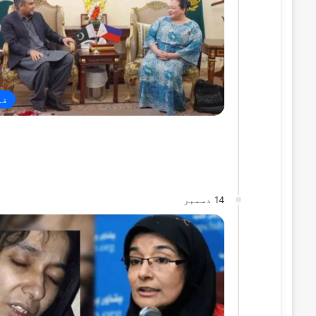
قو
14 دسمبر