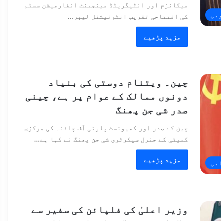
میکانزم اور انٹیگریٹڈ مینجمنٹ انفارمیشن سسٹم
می
کی افتتاحی تقریب انٹرنیشنل لیبر…
مزید پڑھیے
چین۔ ویتنام دوستی کی بنیاد
دونوں ممالک کے عوام پر ہے، چینی
صدر شی جن پھنگ
چین کے صدر اور کمیونسٹ پارٹی آف چائنہ کی مرکزی
کمیٹی کے جنرل سیکرٹری شی جن پھنگ نے کہا ہے…
مزید پڑھیے
امی
وزیر اعلیٰ کی فلپائن کی سفیر سے