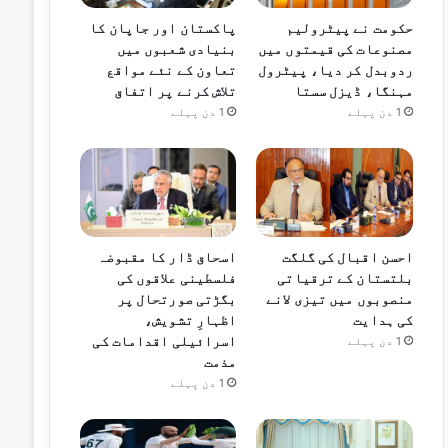
حکومت نے پیٹرولیم
پاکستان اور جاپان کا
مصنوعات کی قیمتوں میں
بنیادی شعبوں میں
ردوبدل کر دیا، پیٹرول
تعاون کے نئے مواقع
مہنگا، ڈیزل سستا
تلاش کرنے پر اتفاق
1 دن پہلے
1 دن پہلے
احسن اقبال کی گلگت
اسحاق ڈار کا مقبوضہ
بلتستان کے ترقیاتی
فلسطینی علاقوں کی
منصوبوں میں تیزی لانے
بگڑتی صورتحال پر
کی ہدایت
اظہارِ تشویش،
اسرائیلی اقدامات کی
1 دن پہلے
مذمت
1 دن پہلے