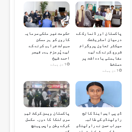
پاکستان اور ڈنمارک کے
حکومت غیر ملکی سرمایہ
درمیان اسٹریٹجک
کاروں کو ہر ممکن
سیکٹر تعاون پروگرام
سہولت فراہم کرنے کے
شروع کرنے کے لیے
لیے پُرعزم ہے، قیصر
مفاہمتی یادداشت پر
احمد شیخ
دستخط
1 دن پہلے
1 دن پہلے
ڈی پی ایس اینڈ کالج
پاکستان ویمن کرکٹ ٹیم
راولپنڈی کی طالبہ
سری لنکا کا دورہ مکمل
میراب حسن نے راولپنڈی
کرکے وطن واپس پہنچ
بورڈ کے میٹرک امتحان
گئی