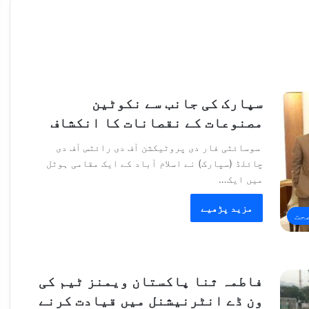
سپارک کی جانب سے نکوٹین
مصنوعات کے نقصانات کا انکشاف
سوسائٹی فار دی پروٹیکشن آف دی رائٹس آف دی
چائلڈ (سپارک) نے اسلام آباد کے ایک مقامی ہوٹل
میں ایک…
مزید پڑھیے
حت
فاطمہ ثنا پاکستان ویمنز ٹیم کی
ون ڈے انٹرنیشنل میں قیادت کرنے