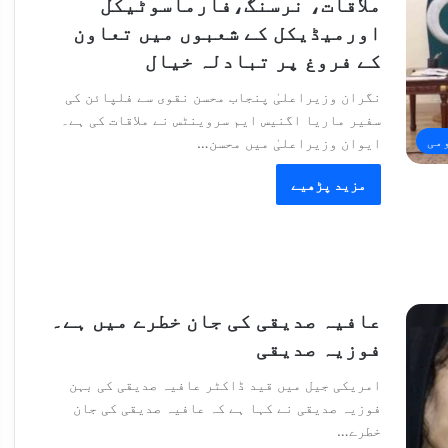
ملاقات، نرسنگ،فارماسوٹیکل
اورمیڈیکل کے شعبوں میں تعاون
کے فروغ پر تبادلہ خیال
نگران وزیراعلیٰ پنجاب محسن نقوی سے فلپائن کی
سفیر ماریا اگنیس ایم سروینٹس نے ملاقات کی ہے۔
می
ایوان وزیراعلیٰ میں محسن…
مزید پڑھیے
عافیہ صدیقی کی جان خطرے میں ہے۔
فوزیہ صدیقی
امریکی جیل میں قید ڈاکٹر عافیہ صدیقی کی بہن
فوزیہ صدیقی نے کہا ہے کہ عافیہ صدیقی کی جان
خطرے…