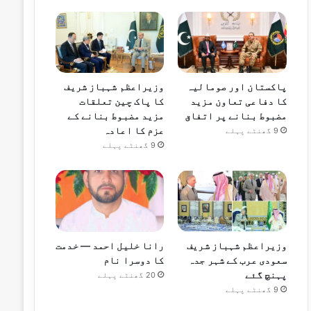
پاکستان اور صومالیہ
وزیراعظم شہباز شریف
کا دفاعی تعاون مزید
کا پاک چین تعلقات
مضبوط بنانے پر اتفاق
مزید مضبوط بنانے کے
عزم کا اعادہ
9 گھنٹے پہلے
9 گھنٹے پہلے
وزیراعظم شہباز شریف
رانا خلیل احمد — خدمت
سعودی عرب کے شہر جدہ
کا دوسرا نام
پہنچ گئے
20 گھنٹے پہلے
9 گھنٹے پہلے