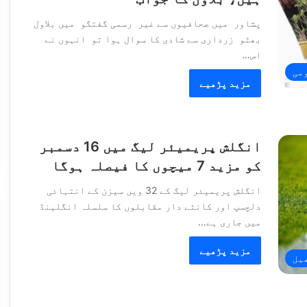
پشاور میں صحافیوں سے غیر رسمی گفتگو میں بلاول
بھٹو زرداری سے شادی کا سوال ہوا تو انہوں نے
اس…
می
مزید پڑھیے
انگلش پریمیئر لیگ میں 16 دسمبر
کو مزید 7 میچوں کا فیصلہ ہوگا
انگلش پریمیئر لیگ کے 32 ویں سیزن کے انتہائی
دلچسپ اور کانٹے دار مقابلوں کا سلسلہ انگلینڈ
میں جاری ہے…
مزید پڑھیے
یل