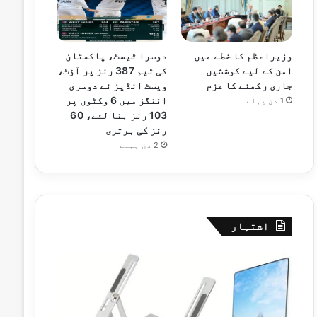
وزیراعظم کا خطے میں
دوسرا ٹیسٹ، پاکستان
امن کے لیے کوششیں
کی ٹیم 387 رنز پر آؤٹ،
جاری رکھنے کا عزم
ویسٹ انڈیز نے دوسری
اننگز میں 6 وکٹوں پر
1 دن پہلے
103 رنز بنا لئے، 60
رنز کی برتری
2 دن پہلے
اشتہار