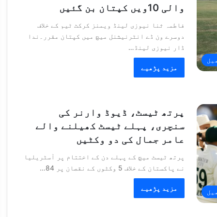
والی 10ویں کپتان بن گئیں
فاطمہ ثنا نیوزی لینڈ ویمنز کرکٹ ٹیم کے خلاف
دوسرے ون ڈے انٹرنیشنل میچ میں کپتان مقرر۔ندا
ڈار نیوزی لینڈ…
یل
مزید پڑھیے
پرتھ ٹیسٹ، ڈیوڈ وارنر کی
سنچری، پہلے ٹیسٹ کھیلنے والے
عامر جمال کی دو وکٹیں
پرتھ ٹیسٹ میچ کے پہلے دن کے اختتام پر آسٹریلیا
نے پاکستان کے خلاف 5 وکٹوں کے نقصان پر 84…
مزید پڑھیے
یل