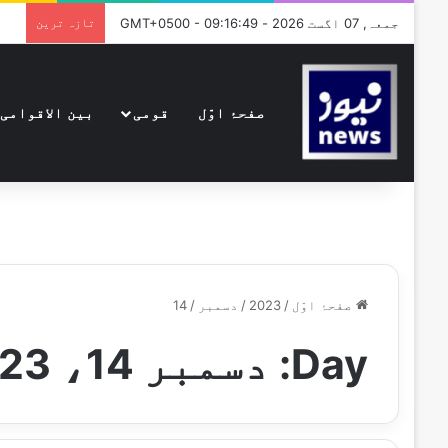
جمعہ, 07 اگست 2026 - GMT+0500 - 09:16:49
تازہ ترین
صفحۂ اوّل
قومی
بین الاقوامی
صفحۂ اوّل
/
2023
/
دسمبر
/
14
Day:
دسمبر 14، 2023