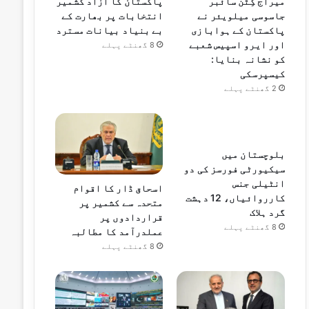
میراج کِٹن سائبر
پاکستان کا آزاد کشمیر
جاسوسی میلویئر نے
انتخابات پر بھارت کے
پاکستان کے ہوابازی
بے بنیاد بیانات مسترد
اور ایرو اسپیس شعبے
8 گھنٹے پہلے
کو نشانہ بنایا:
کیسپرسکی
2 گھنٹے پہلے
بلوچستان میں
سیکیورٹی فورسز کی دو
انٹیلی جنس
اسحاق ڈار کا اقوام
کارروائیاں، 12 دہشت
متحدہ سے کشمیر پر
گرد ہلاک
قراردادوں پر
8 گھنٹے پہلے
عملدرآمد کا مطالبہ
8 گھنٹے پہلے