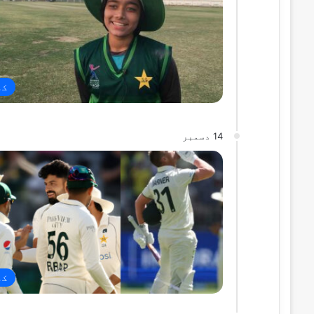
کھ
14 دسمبر
کھ