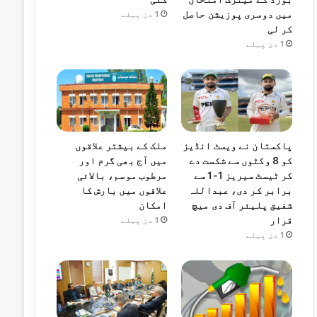
میں دوسری پوزیشن حاصل
1 دن پہلے
کر لی
1 دن پہلے
پاکستان نے ویسٹ انڈیز
ملک کے بیشتر علاقوں
کو 8 وکٹوں سے شکست دے
میں آج بھی گرم اور
کر ٹیسٹ سیریز 1-1 سے
مرطوب موسم، بالائی
برابر کر دی، عبداللہ
علاقوں میں بارش کا
شفیق پلیئر آف دی میچ
امکان
قرار
1 دن پہلے
1 دن پہلے