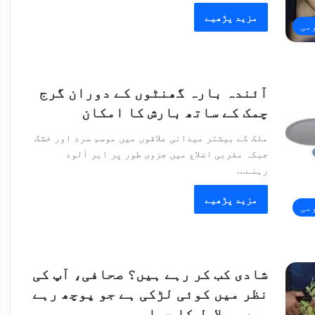
مزید پڑھیے
می
آئندہ بارہ گھنٹوں کے دوران گرج
چمک کے ساتھ بارش کا امکان
ملک کے بیشتر میدانی علاقوں میں موسم سرد اور خشک
جبکہ مغربی اضلاع میں جزوی طور پر ابر آلود
رہنے…
مزید پڑھیے
می
شادی کب کر رہے ہیں؟ صحافی، آپ کی
نظر میں کوئی لڑکی ہے جو پوچھ رہے
ہیں، بلاول کا جواب