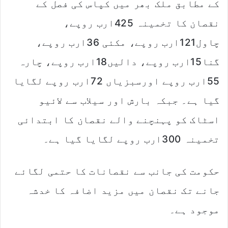
کے مطابق ملک بھر میں کپاس کی فصل کے
نقصان کا تخمینہ 425ارب روپے،
چاول121ارب روپے، مکئی 36ارب روپے،
گنا15ارب روپے، دالیں18ارب روپے، چارہ
55ارب روپے اورسبزیاں 72ارب روپے لگایا
گیا ہے۔ جبکہ بارش اور سیلاب سے لائیو
اسٹاک کو پہنچنے والے نقصان کا ابتدائی
تخمینہ 300ارب روپے لگایا گیا ہے۔
حکومت کی جانب سے نقصانات کا حتمی لگائے
جانے تک نقصان میں مزید اضافہ کا خدشہ
موجود ہے۔