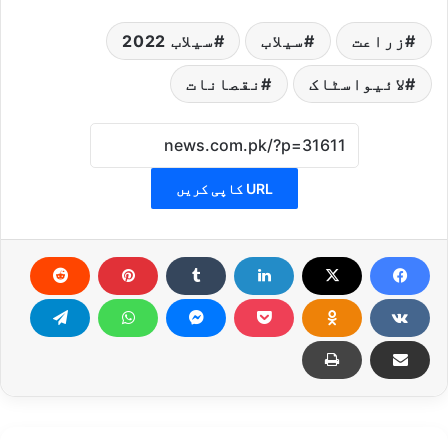
زراعت
سیلاب
سیلاب 2022
لائیواسٹاک
نقصانات
URL کاپی کریں