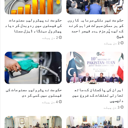
حکومت غیر ملکی سرمایہ کاروں
حکومت نے پیٹرولیم مصنوعات
کو ہر ممکن سہولت فراہم کرنے
کی قیمتوں میں ردوبدل کر دیا،
کے لیے پُرعزم ہے، قیصر احمد
پیٹرول مہنگا، ڈیزل سستا
شیخ
2 دن پہلے
2 دن پہلے
ایران کی پاکستان کے ساتھ
حکومت نے پٹرولیم مصنوعات کی
تجارتی تعلقات کے فروغ میں
قیمتوں میں کمی کر دی
دلچسپی
4 دن پہلے
3 دن پہلے