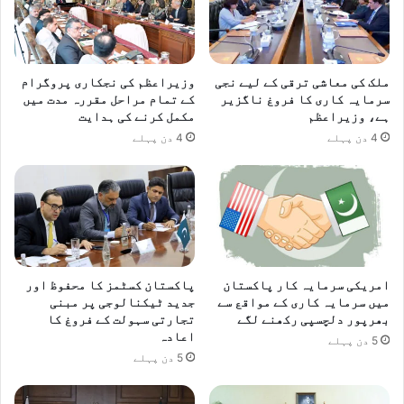
ملک کی معاشی ترقی کے لیے نجی
وزیراعظم کی نجکاری پروگرام
سرمایہ کاری کا فروغ ناگزیر
کے تمام مراحل مقررہ مدت میں
ہے، وزیراعظم
مکمل کرنے کی ہدایت
4 دن پہلے
4 دن پہلے
امریکی سرمایہ کار پاکستان
پاکستان کسٹمز کا محفوظ اور
میں سرمایہ کاری کے مواقع سے
جدید ٹیکنالوجی پر مبنی
بھرپور دلچسپی رکھنے لگے
تجارتی سہولت کے فروغ کا
اعادہ
5 دن پہلے
5 دن پہلے