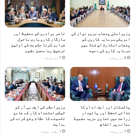
وزیراعلیٰ پنجاب مریم نواز کی
تاجر برادری کو محفوظ اور
امریکی سرمایہ کاروں کو
سازگار کاروباری ماحول
پنجاب اسٹارٹ اپ فنڈ میں
فراہم کرنا حکومت کی اولین
سرمایہ کاری کی دعوت
ترجیح ہے: محسن نقوی
6 دن پہلے
7 دن پہلے
پاکستان اور ایف اے او کا
وزیراعظم کی ایف بی آر کو
غذائی تحفظ اور پائیدار
ٹیکس استعدادِ کار کے جامع
زراعت میں تعاون مزید مضبوط
تخمینے کا نظام وضع کرنے کی
بنانے پر اتفاق
ہدایت
7 دن پہلے
1 ہفتہ پہلے