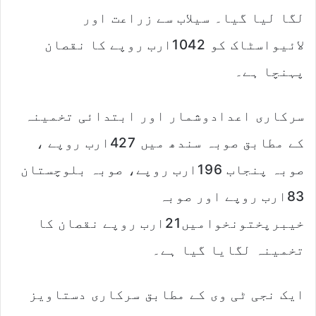
لگا لیا گیا۔ سیلاب سے زراعت اور
لائیواسٹاک کو 1042ارب روپے کا نقصان
پہنچا ہے۔
سرکاری اعدادوشمار اور ابتدائی تخمینہ
کے مطابق صوبہ سندھ میں 427ارب روپے ،
صوبہ پنجاب 196ارب روپے، صوبہ بلوچستان
83ارب روپے اور صوبہ
خیبرپختونخوامیں21ارب روپے نقصان کا
تخمینہ لگایا گیا ہے۔
ایک نجی ٹی وی کے مطابق سرکاری دستاویز