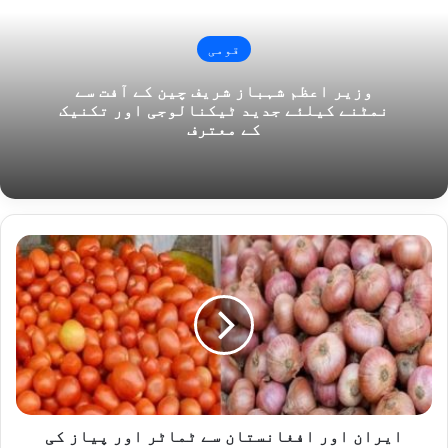
قومی
وزیر اعظم شہباز شریف چین کے آفت سے
نمٹنے کیلئے جدید ٹیکنالوجی اور تکنیک
کے معترف
ایران
اور
افغانستان
سے
ٹماٹر
اور
پیاز
کی
درآمد
کا
ایران اور افغانستان سے ٹماٹر اور پیاز کی