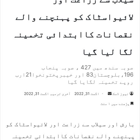
لائیواسٹاک کو پہنچنے والے
نقصانات کاابتدائی تخمینہ
لگا لیا گیا
صوبہ سندھ میں 427 ، صوبہ پنجاب
196،بلوچستان83 اور خیبرپختونخوا21ارب
روپے تخمینہ لگایا گیا
Send
نیوز ڈسک
اگست 31, 2022
آخری ترمیم اگست 31, 2022
an
پڑھنے میں ۱ منٹ
email
بارش اور سیلاب سے زراعت اور لائیواسٹاک کو
پہنچنے والے نقصانات کاابتدائی تخمینہ