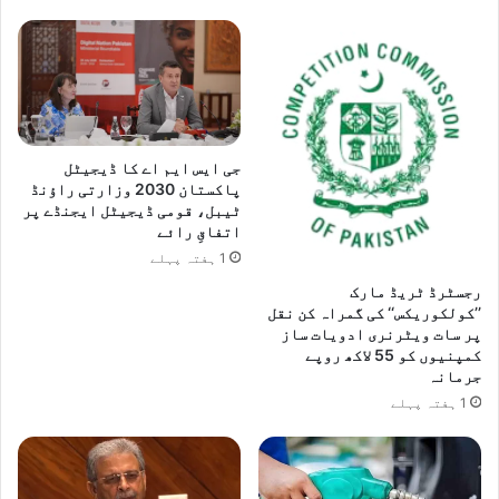
جی ایس ایم اے کا ڈیجیٹل
پاکستان 2030 وزارتی راؤنڈ
ٹیبل، قومی ڈیجیٹل ایجنڈے پر
اتفاقِ رائے
1 ہفتہ پہلے
رجسٹرڈ ٹریڈ مارک
’’کولکوریکس‘‘ کی گمراہ کن نقل
پر سات ویٹرنری ادویات ساز
کمپنیوں کو 55 لاکھ روپے
جرمانہ
1 ہفتہ پہلے