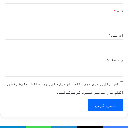
نام
*
ای میل
*
ویب‌ سائٹ
اس براؤزر میں میرا نام، ای میل، اور ویب سائٹ محفوظ رکھیں
اگلی بار جب میں تبصرہ کرنے کےلیے۔