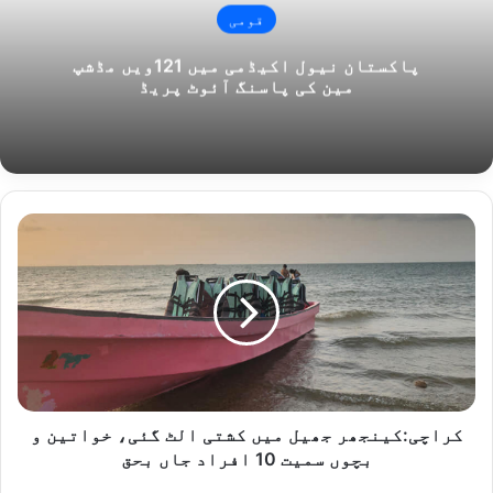
قومی
پاکستان نیول اکیڈمی میں 121ویں مڈشپ
مین کی پاسنگ آئوٹ پریڈ
کراچی:کینجھر
جھیل
میں
کشتی
الٹ
گئی،
خواتین
و
بچوں
سمیت
کراچی:کینجھر جھیل میں کشتی الٹ گئی، خواتین و
10
بچوں سمیت 10 افراد جاں بحق
افراد