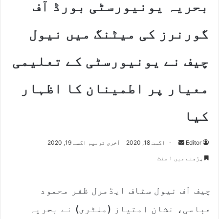
بحریہ یونیورسٹی بورڈ آف
گورنرز کی میٹنگ میں نیول
چیف نے یونیورسٹی کے تعلیمی
معیار پر اطمینان کا اظہار
کیا
Send
Editor
اگست 18, 2020
آخری ترمیم اگست 19, 2020
an
پڑھنے میں ۱ منٹ
email
چیف آف نیول سٹاف ایڈمرل ظفر محمود
عباسی، نشان امتیاز (ملٹری) نے بحریہ