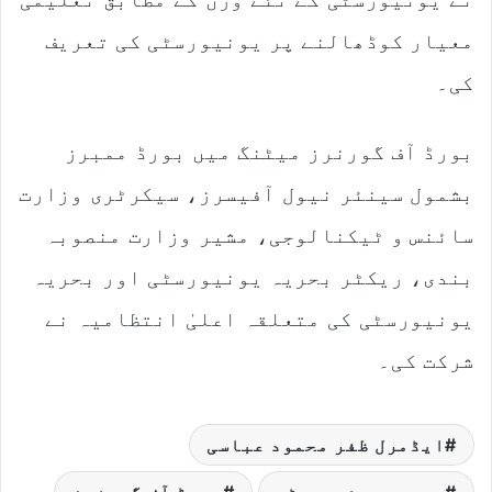
معیار کوڈھالنے پر یونیورسٹی کی تعریف
کی۔
بورڈ آف گورنرز میٹنگ میں بورڈ ممبرز
بشمول سینئر نیول آفیسرز، سیکرٹری وزارت
سائنس و ٹیکنالوجی، مشیر وزارت منصوبہ
بندی، ریکٹر بحریہ یونیورسٹی اور بحریہ
یونیورسٹی کی متعلقہ اعلیٰ انتظامیہ نے
شرکت کی۔
ایڈمرل ظفر محمود عباسی