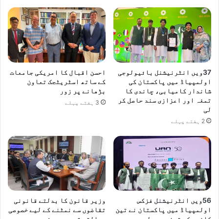
37ویں انٹرنیشنل بائیولوجی
احسن اقبال کا امریکی جامعات
اولمپیاڈ میں پاکستان کی
کے ساتھ اسٹریٹجک تعاون
شاندار کامیابی، چاندی کا
بڑھانے پر زور
تمغہ اور اعزازی سند حاصل کر
3 ہفتے پہلے
لی
2 ہفتے پہلے
​56ویں انٹرنیشنل فزکس
وزیر قانون کا بدلتے قانونی
اولمپیاڈ میں پاکستان نے تین
تقاضوں سے نمٹنے کے لیے خصوصی
کانسی کے تمغے جیت لیے
عدالتی تربیت پر زور