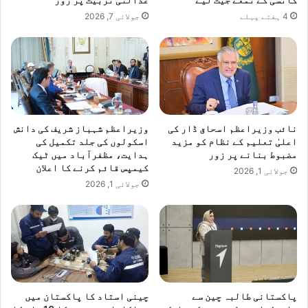
4 ہفتے پہلے
جولائی 7, 2026
نائب وزیراعظم اسحاق ڈار کی
وزیراعظم شہباز شریف کی دانش
اعلیٰ تعلیم کے نظام کو مزید
اسکولوں کی جلد تکمیل کی
مضبوط بنانے پر زور
ہدایت، مظفرآباد میں ٹیک
کیمپس قائم کرنے کا اعلان
جولائی 1, 2026
جولائی 1, 2026
پاکستانی طالبہ چین سے
چینی استاد کا پاکستان میں