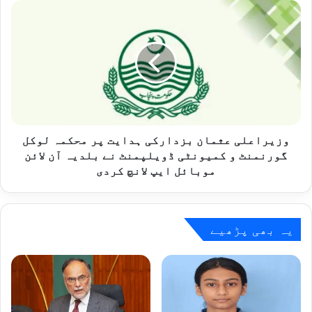
جاں
وزیراعلی
بحق
عثمان
بزدارکی
ہدایت
پر
محکمہ
لوکل
گورنمنٹ
و
کمیونٹی
وزیراعلی عثمان بزدارکی ہدایت پر محکمہ لوکل
ڈویلپمنٹ
گورنمنٹ و کمیونٹی ڈویلپمنٹ نے بلدیہ آن لائن
نے
موبائل ایپ لانچ کردی
بلدیہ
آن
لائن
موبائل
یہ بھی پڑھیے
ایپ
لانچ
کردی