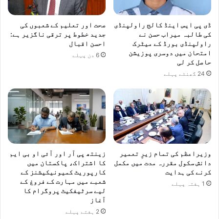
ڈی پی ایس اینڈ کالج راولپنڈی
صحت اور تعلیم کے شعبوں کی
کی طالبہ میراب حسن نے
جدید خطوط پر ترقی ناگزیر ہے:
راولپنڈی بورڈ کے میٹرک
احسن اقبال
امتحان میں دوسری پوزیشن
6 دن پہلے
حاصل کر لی
24 گھنٹے پہلے
وزیراعظم کی تمام زیرِ تعمیر
زینتھ پی آر اور آئی او بی ایم
دانش سکول مقررہ مدت میں مکمل
کا اشتراک، پاکستان میں
کرنے کی ہدایت
کارپوریٹ کمیونیکیشنز کے
شعبے میں مہارت کے فروغ کے
1 ہفتہ پہلے
لیے سرٹیفکیٹ پروگرام کا
آغاز
2 ہفتے پہلے