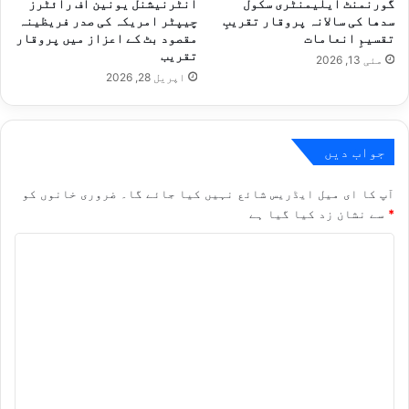
گورنمنٹ ایلیمنٹری سکول
انٹرنیشنل یونین آف رائٹرز
سدھا کی سالانہ پروقار تقریبِ
چیپٹر امریکہ کی صدر فریظینہ
تقسیمِ انعامات
مقصود بٹ کے اعزاز میں پروقار
تقریب
مئی 13, 2026
اپریل 28, 2026
جواب دیں
آپ کا ای میل ایڈریس شائع نہیں کیا جائے گا۔
ضروری خانوں کو
*
سے نشان زد کیا گیا ہے
ت
ب
ص
ر
ہ
*