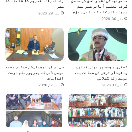
ماحولیاتی نظم و نسق کی حاصل
رضاکارانہ تدریس کا 10 ماہ کا
کردہ تعلیم آبائی شہر میں
سفر
بروئے کار لانے کے لئے پر عزم
مئی 29, 2026
مئی 30, 2026
تحقیق و جدت پر مبنی تعلیم
سی ای او ایجوکیشن خوشاب محمد
پائیدار ترقی کی ضمانت ہے،
عیسیٰ لالی کے بھرپورعلم دوست
یوسف رضا گیلانی
اقدامات
مئی 17, 2026
مئی 17, 2026