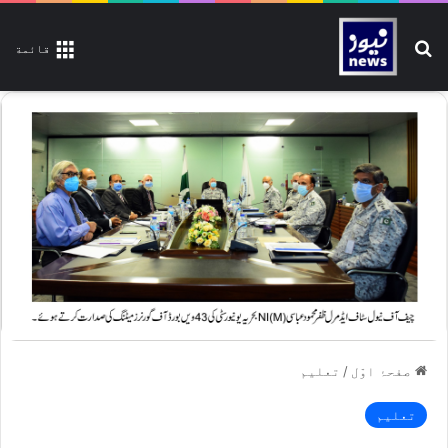
تلاش کیجیے
قائمة
صفحۂ اوّل
/
تعلیم
تعلیم