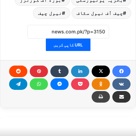
بحریہ یونیورسٹی
بورڈ آف گورنرز
چیف آف نیول سٹاف
نیول چیف
URL کاپی کریں