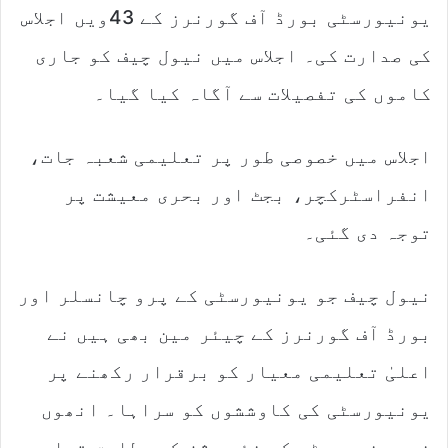
یونیورسٹی بورڈ آف گورنرز کے 43ویں اجلاس
کی صدارت کی۔ اجلاس میں نیول چیف کو جاری
کاموں کی تفصیلات سے آگاہ کیا گیا۔
اجلاس میں خصوصی طور پر تعلیمی شعبہ جات،
انفراسٹرکچر، بجٹ اور بحری معیشت پر
توجہ دی گئی۔
نیول چیف جو یونیورسٹی کے پرو چانسلر اور
بورڈ آف گورنرز کے چیئر مین بھی ہیں نے
اعلیٰ تعلیمی معیار کو برقرار رکھنے پر
یونیورسٹی کی کاوششوں کو سراہا۔ انھوں
نے یونیورسٹی کے نئے وژن کے مطابق تعلیمی