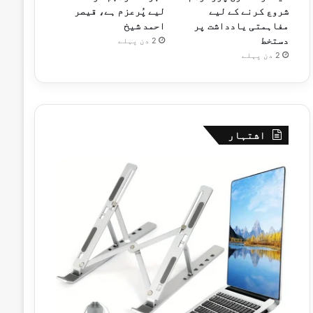
شروع کرنے کے لیے
لیے پُرعزم ہے، قیصر
مفاہمتی یادداشت پر
احمد شیخ
دستخط
2 دن پہلے
2 دن پہلے
اشتہار