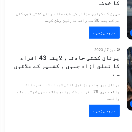
کا خدشہ
سپین کے کینری جزائر کی طرف جانے والی کشتی ڈوب گئی
جس کے بعد 30 سے زائد تارکین وطن کی…
مزید پڑھیے
جون 17, 2023
یونان کشتی حادثہ، لاپتہ 43 افراد
کا تعلق آزاد جموں و کشمیر کے علاقوں
سے
یونان میں چند روز قبل کشتی ڈوبنے کے افسوسناک
واقعے میں 79 افراد ہلاک ہوئے، واقعے میں لاپتہ ہونے
والے…
مزید پڑھیے