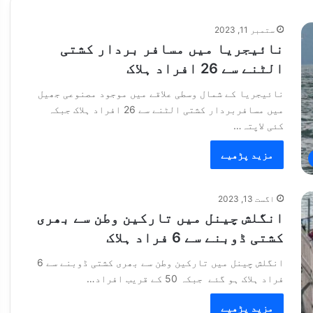
ستمبر 11, 2023
نائیجریا میں مسافر بردار کشتی
الٹنے سے 26 افراد ہلاک
نائیجریا کے شمال وسطی علاقے میں موجود مصنوعی جھیل
میں مسافربردار کشتی الٹنے سے 26 افراد ہلاک جبکہ
کئی لاپتہ…
مزید پڑھیے
اگست 13, 2023
انگلش چینل میں تارکین وطن سے بھری
کشتی ڈوبنے سے 6 فراد ہلاک
انگلش چینل میں تارکین وطن سے بھری کشتی ڈوبنے سے 6
فراد ہلاک ہو گئے جبکہ 50 کے قریب افراد…
مزید پڑھیے