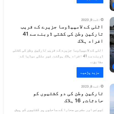
اگست 9, 2023
اٹلی کے لامپیڈوسا جزیرے کے قریب
تارکین وطن کی کشتی ڈوبنے سے 41
افراد ہلاک
اٹلی کے لامپیڈوسا جزیرے کے قریب تارکین وطن کی کشتی
ڈوبنے سے 41 افراد ہلاک ہوگئے۔غیر ملکی میڈیا کے
مطابق…
مزید پڑھیے
اگست 8, 2023
تارکین وطن کی دو کشتیوں کو
حادثات، 16 ہلاک
تیونس اور مغربی صحارا کے ساحلوں پر کشتیوں کو پیش