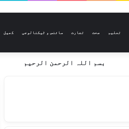
تعلیم
صحت
تجارت
سائنس و ٹیکنالوجی
کھیل
بسم اللہ الرحمن الرحیم