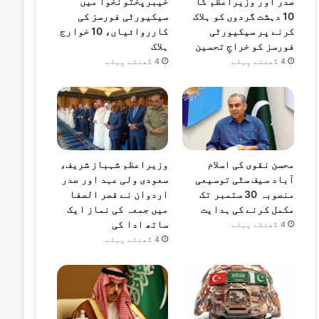
صدر اور وزیراعظم کا
خیبرپختونخوا میں
10 دہشت گردوں کو ہلاک
سیکیورٹی فورسز کی
کرنے پر سیکیورٹی
کارروائیاں، 10 خوارج
فورسز کو خراجِ تحسین
ہلاک
4 گھنٹے پہلے
4 گھنٹے پہلے
محسن نقوی کی اسلام
وزیراعظم شہباز شریف،
آباد سیف سٹی توسیعی
سعودی ولی عہد اور صدر
منصوبہ 30 ستمبر تک
اردوان نے قصر الصفا
مکمل کرنے کی ہدایت
میں جمعہ کی نماز ایک
ساتھ ادا کی
4 گھنٹے پہلے
4 گھنٹے پہلے