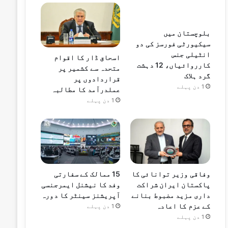
بلوچستان میں
سیکیورٹی فورسز کی دو
انٹیلی جنس
اسحاق ڈار کا اقوام
کارروائیاں، 12 دہشت
متحدہ سے کشمیر پر
گرد ہلاک
قراردادوں پر
1 دن پہلے
عملدرآمد کا مطالبہ
1 دن پہلے
وفاقی وزیر توانائی کا
15 ممالک کے سفارتی
پاکستان ایران شراکت
وفد کا نیشنل ایمرجنسی
داری مزید مضبوط بنانے
آپریشنز سینٹر کا دورہ
کے عزم کا اعادہ
1 دن پہلے
1 دن پہلے