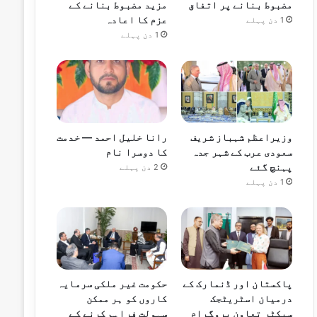
مضبوط بنانے پر اتفاق
مزید مضبوط بنانے کے
عزم کا اعادہ
1 دن پہلے
1 دن پہلے
وزیراعظم شہباز شریف
رانا خلیل احمد — خدمت
سعودی عرب کے شہر جدہ
کا دوسرا نام
پہنچ گئے
2 دن پہلے
1 دن پہلے
پاکستان اور ڈنمارک کے
حکومت غیر ملکی سرمایہ
درمیان اسٹریٹجک
کاروں کو ہر ممکن
سیکٹر تعاون پروگرام
سہولت فراہم کرنے کے