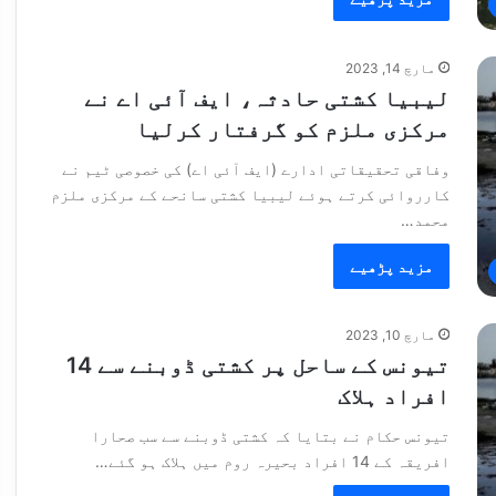
مارچ 14, 2023
لیبیا کشتی حادثہ، ایف آئی اے نے
مرکزی ملزم کو گرفتار کرلیا
وفاقی تحقیقاتی ادارے (ایف آئی اے) کی خصوصی ٹیم نے
کارروائی کرتے ہوئے لیبیا کشتی سانحے کے مرکزی ملزم
محمد…
مزید پڑھیے
مارچ 10, 2023
تیونس کے ساحل پر کشتی ڈوبنے سے 14
افراد ہلاک
تیونس حکام نے بتایا کہ کشتی ڈوبنے سے سب صحارا
افریقہ کے 14 افراد بحیرہ روم میں ہلاک ہو گئے…