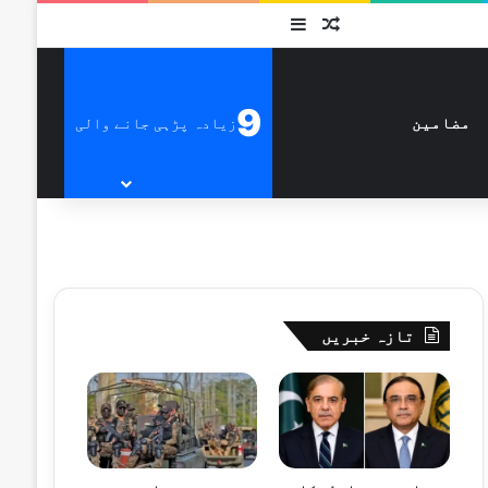
متفرق
Sidebar
9
زیادہ پڑہی جانے والی
مضامین
تازہ خبریں