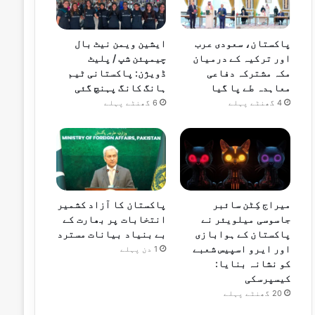
پاکستان، سعودی عرب
ایشین ویمن نیٹ بال
اور ترکیہ کے درمیان
چیمپئن شپ / پلیٹ
مکہ مشترکہ دفاعی
ڈویژن: پاکستانی ٹیم
معاہدہ طے پا گیا
ہانگ کانگ پہنچ گئی
4 گھنٹے پہلے
6 گھنٹے پہلے
میراج کِٹن سائبر
پاکستان کا آزاد کشمیر
جاسوسی میلویئر نے
انتخابات پر بھارت کے
پاکستان کے ہوابازی
بے بنیاد بیانات مسترد
اور ایرو اسپیس شعبے
1 دن پہلے
کو نشانہ بنایا:
کیسپرسکی
20 گھنٹے پہلے