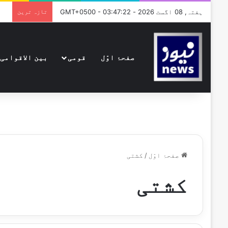
ہفتہ, 08 اگست 2026 - GMT+0500 - 03:47:22
تازہ ترین
صفحۂ اوّل
قومی
بین الاقوامی
صفحۂ اوّل
/
کشتی
کشتی