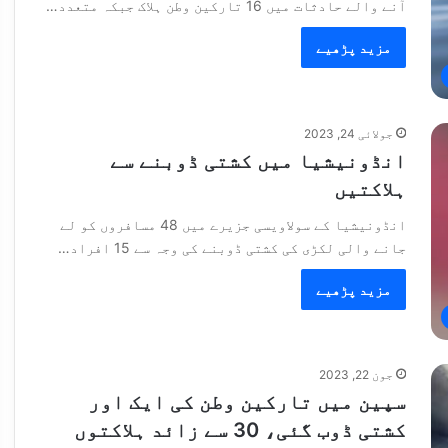
آنے والے حادثات میں 16 تارکین وطن ہلاک جبکہ متعدد…
مزید پڑھیے
جولائی 24, 2023
انڈونیشیا میں کشتی ڈوبنے سے
ہلاکتیں
انڈونیشیا کے سولاویسی جزیرے میں 48 مسافروں کو لے
جانے والی لکڑی کی کشتی ڈوبنے کی وجہ سے 15 افراد…
مزید پڑھیے
جون 22, 2023
سپین میں تارکین وطن کی ایک اور
کشتی ڈوب گئی، 30 سے زائد ہلاکتوں