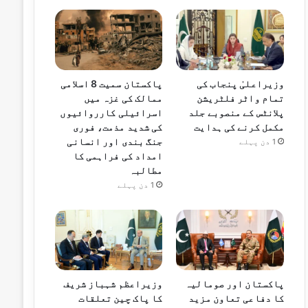
وزیراعلیٰ پنجاب کی
پاکستان سمیت 8 اسلامی
تمام واٹر فلٹریشن
ممالک کی غزہ میں
پلانٹس کے منصوبے جلد
اسرائیلی کارروائیوں
مکمل کرنے کی ہدایت
کی شدید مذمت، فوری
جنگ بندی اور انسانی
1 دن پہلے
امداد کی فراہمی کا
مطالبہ
1 دن پہلے
پاکستان اور صومالیہ
وزیراعظم شہباز شریف
کا دفاعی تعاون مزید
کا پاک چین تعلقات