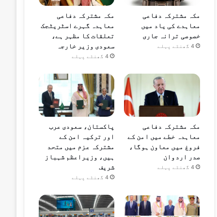
مکہ مشترکہ دفاعی
مکہ مشترکہ دفاعی
معاہدے کی یاد میں
معاہدہ گہرے اسٹریٹجک
خصوصی ترانہ جاری
تعلقات کا مظہر ہے،
سعودی وزیر خارجہ
4 گھنٹے پہلے
4 گھنٹے پہلے
مکہ مشترکہ دفاعی
پاکستان، سعودی عرب
معاہدہ خطے میں امن کے
اور ترکیہ امن کے
فروغ میں معاون ہوگا،
مشترکہ عزم میں متحد
صدر اردوان
ہیں، وزیراعظم شہباز
شریف
4 گھنٹے پہلے
4 گھنٹے پہلے