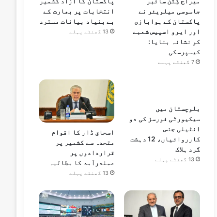
میراج کِٹن سائبر
پاکستان کا آزاد کشمیر
جاسوسی میلویئر نے
انتخابات پر بھارت کے
پاکستان کے ہوابازی
بے بنیاد بیانات مسترد
اور ایرو اسپیس شعبے
13 گھنٹے پہلے
کو نشانہ بنایا:
کیسپرسکی
7 گھنٹے پہلے
بلوچستان میں
سیکیورٹی فورسز کی دو
انٹیلی جنس
اسحاق ڈار کا اقوام
کارروائیاں، 12 دہشت
متحدہ سے کشمیر پر
گرد ہلاک
قراردادوں پر
13 گھنٹے پہلے
عملدرآمد کا مطالبہ
13 گھنٹے پہلے