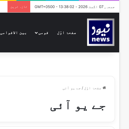
جمعہ, 07 اگست 2026 - GMT+0500 - 13:38:02
تازہ ترین
صفحۂ اوّل
قومی
بین الاقوامی
صفحۂ اوّل
/
جے یو آئی
جے یو آئی