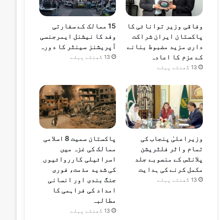
وفاقی وزیر توانائی کا
15 ممالک کے سفارتی
پاکستان ایران شراکت
وفد کا نیشنل ایمرجنسی
داری مزید مضبوط بنانے
آپریشنز سینٹر کا دورہ
کے عزم کا اعادہ
13 گھنٹے پہلے
13 گھنٹے پہلے
وزیراعلیٰ پنجاب کی
پاکستان سمیت 8 اسلامی
تمام واٹر فلٹریشن
ممالک کی غزہ میں
پلانٹس کے منصوبے جلد
اسرائیلی کارروائیوں
مکمل کرنے کی ہدایت
کی شدید مذمت، فوری
جنگ بندی اور انسانی
13 گھنٹے پہلے
امداد کی فراہمی کا
مطالبہ
13 گھنٹے پہلے