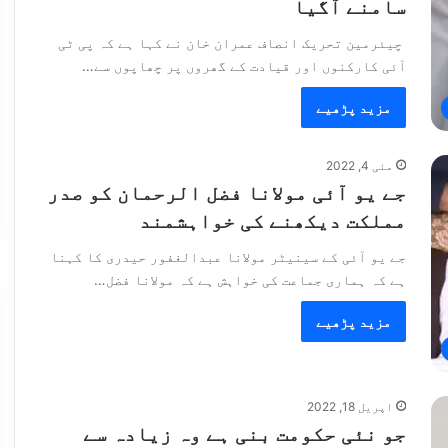
سامنے آگیا
چیئرمین تحریک انصاف عمران خان نے کہا ہے کہ پی ٹی
آئی کارکنوں اور قیادت کے گھروں پر چھاپوں سے…
مزید پڑھیے
مئی 4, 2022
جے یو آئی مولانا فضل الرحمان کو صدر
مملکت دیکھنے کی خواہشمند
جے یو آئی کے سینیٹر مولانا عبدالغفور حیدری کا کہنا
ہے کہ ہماری جماعت کی خواہش ہے کہ مولانا فضل…
مزید پڑھیے
اپریل 18, 2022
جو نئی حکومت بنی ہے وہ زیادہ سے