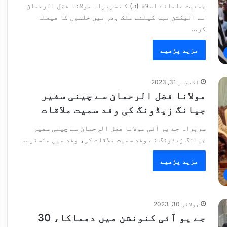
جمعیت علمائے اسلام (ف) کے سربراہ مولانا فضل الرحمان
نے الیکشن مہم کیلئے ملک بھر میں جلسوں کا فیصلہ
کر…
مزید پڑھیے
اکتوبر 31, 2023
مولانا فضل الرحمان سے چینی سفیر
جیانگ زیڈونگ کی وفد سمیت ملاقات
سربراہ جے یو آئی مولانا فضل الرحمان سے چینی سفیر
جیانگ زیڈونگ نے وفد سمیت ملاقات کی، وفد میں منسٹر…
مزید پڑھیے
جولائی 30, 2023
جے یو آئی کنونشن میں دھماکا، 30