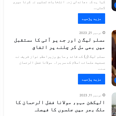
کہا ہے کہ دھاندلی زدہ انتخابات تسلیم نہ کرنا میری
گھٹی…
مزید پڑھیے
نومبر 21, 2023
مسلم لیگ ن اور جے یو آئی کا مستقبل
میں بھی مل کر چلنے پر اتفاق
مسلم لیگ (ن) کے قائد و سابق وزیراعظم نواز شریف نے
جمعیت علمائے اسلام کے سربراہ مولانا فضل الرحمان
سے…
مزید پڑھیے
نومبر 11, 2023
الیکشن مہم، مولانا فضل الرحمان کا
ملک بھر میں جلسوں کا فیصلہ