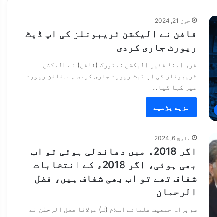
جون 21, 2024
فافن نے الیکشن ٹریبونلز کی اپ ڈیٹ
رپورٹ جاری کردی
فری اینڈ فئیر الیکشن نیٹورک (فافن) نے الیکشن
ٹریبونلز کی اپ ڈیٹ رپورٹ جاری کردی ہے۔فافن رپورٹ
میں کہا گیا…
مزید پڑھیے
مارچ 6, 2024
اگر 2018ء میں دھاندلی ہوئی تو اب
بھی ہوئی، اگر 2018ء کے انتخابات
شفاف تھے تو اب بھی شفاف ہیں، فضل
الرحمان
سربراہ جمعیت علمائے اسلام (ف) مولانا فضل الرحمٰن نے