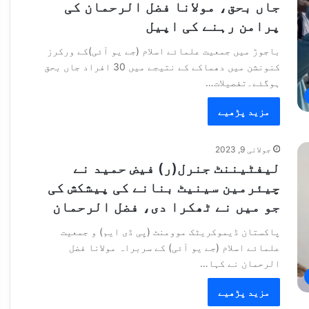
جاں بحق، مولانا فضل الرحمان کی
پرامن رہنے کی اپیل
باجوڑ میں جمعیت علمائے اسلام (جے یو آئی)کے ورکرز
کنونشن میں دھماکے کے نتیجے میں 30 افراد جاں بحق
ہوگئے۔تفصیلات…
مزید پڑھیے
جولائی 9, 2023
لیفٹیننٹ جنرل(ر) فیض حمید نے
چیئرمین سینیٹ بنانے کی پیشکش کی
جو میں نے ٹھکرا دی، فضل الرحمان
پاکستان ڈیموکریٹک موومنٹ (پی ڈی ایم) و جمعیت
علمائے اسلام (جے یو آئی) کے سربراہ مولانا فضل
الرحمان نے کہا…
مزید پڑھیے