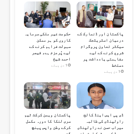
پاکستان اور ڈنمارک کے
حکومت غیر ملکی سرمایہ
درمیان اسٹریٹجک
کاروں کو ہر ممکن
سیکٹر تعاون پروگرام
سہولت فراہم کرنے کے
شروع کرنے کے لیے
لیے پُرعزم ہے، قیصر
مفاہمتی یادداشت پر
احمد شیخ
دستخط
1 دن پہلے
1 دن پہلے
ڈی پی ایس اینڈ کالج
پاکستان ویمن کرکٹ ٹیم
راولپنڈی کی طالبہ
سری لنکا کا دورہ مکمل
میراب حسن نے راولپنڈی
کرکے وطن واپس پہنچ
بورڈ کے میٹرک امتحان
گئی