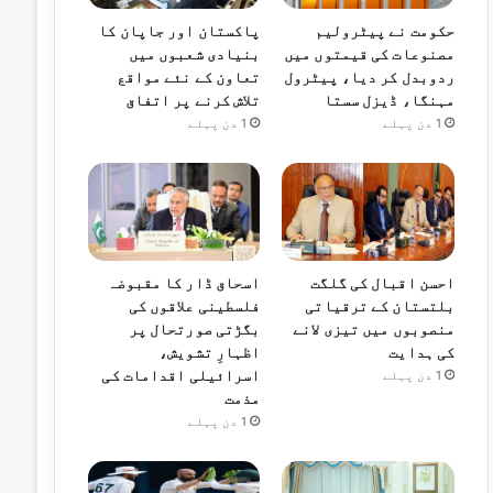
حکومت نے پیٹرولیم
پاکستان اور جاپان کا
مصنوعات کی قیمتوں میں
بنیادی شعبوں میں
ردوبدل کر دیا، پیٹرول
تعاون کے نئے مواقع
مہنگا، ڈیزل سستا
تلاش کرنے پر اتفاق
1 دن پہلے
1 دن پہلے
احسن اقبال کی گلگت
اسحاق ڈار کا مقبوضہ
بلتستان کے ترقیاتی
فلسطینی علاقوں کی
منصوبوں میں تیزی لانے
بگڑتی صورتحال پر
کی ہدایت
اظہارِ تشویش،
اسرائیلی اقدامات کی
1 دن پہلے
مذمت
1 دن پہلے