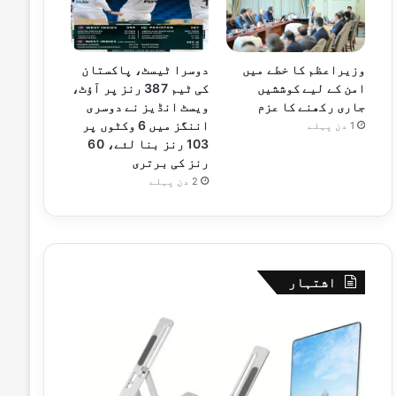
وزیراعظم کا خطے میں
دوسرا ٹیسٹ، پاکستان
امن کے لیے کوششیں
کی ٹیم 387 رنز پر آؤٹ،
جاری رکھنے کا عزم
ویسٹ انڈیز نے دوسری
اننگز میں 6 وکٹوں پر
1 دن پہلے
103 رنز بنا لئے، 60
رنز کی برتری
2 دن پہلے
اشتہار