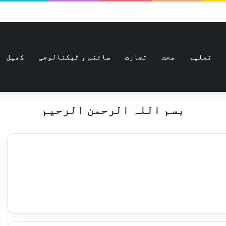
تعلیم
صحت
تجارت
سائنس و ٹیکنالوجی
کھیل
بسم اللہ الرحمن الرحیم