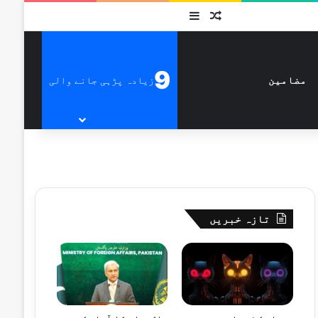
متفرق
Sidebar
9
زیادہ پڑہی جانے والی
مضامین
تازہ خبریں