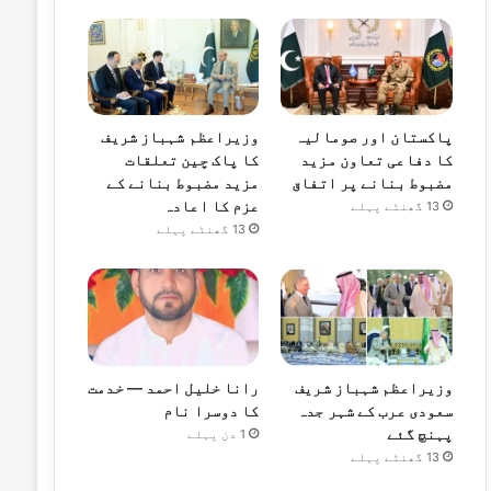
پاکستان اور صومالیہ
وزیراعظم شہباز شریف
کا دفاعی تعاون مزید
کا پاک چین تعلقات
مضبوط بنانے پر اتفاق
مزید مضبوط بنانے کے
عزم کا اعادہ
13 گھنٹے پہلے
13 گھنٹے پہلے
وزیراعظم شہباز شریف
رانا خلیل احمد — خدمت
سعودی عرب کے شہر جدہ
کا دوسرا نام
پہنچ گئے
1 دن پہلے
13 گھنٹے پہلے