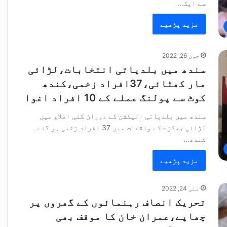
سے ایک…
مزید پڑھیے
جون 26, 2022
سندھ میں بلدیاتی انتخابات،لڑائی
مار کھٹائی،37افراد زخمی،کندھ
کوٹ سے پولنگ عملے کے 10 افراد اغوا
سندھ میں بلدیاتی الیکشن کے دوران کئی اضلاع میں
لڑائی جھگڑے کے واقعات میں 37 افراد زخمی ہو گئے۔
کندھ…
مزید پڑھیے
مئی 24, 2022
تحریک انصاف رہنمائوں کے گھروں پر
چھاپے،عمران خان کا موقف بھی