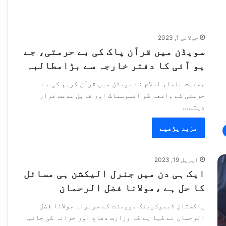
جولائی 1, 2023
سویڈن میں قرآن پاک کی بے حرمتی، جے
یو آئی کا دفتر خارجہ سے بڑامطالبہ
جمعیت علماء اسلام نے سویڈن میں قرآن کریم کی بے
حرمتی کے واقعہ کو افسوسناک اور قابل مذمت قرار
دیتے…
مزید پڑھیے
اپریل 19, 2023
ایک ہی دن میں جنرل الیکشن ہی مسائل
کا حل ہے ،مولانا فضل الرحمان
پاکستان ڈیموکریٹک موومنٹ کے سربراہ مولانا فضل
الرحمان نے کہا ہے کہ وزارت دفاع اور خزانہ کی جانب