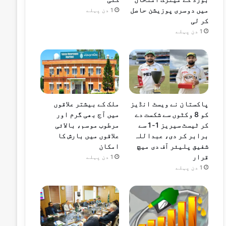
میں دوسری پوزیشن حاصل
1 دن پہلے
کر لی
1 دن پہلے
پاکستان نے ویسٹ انڈیز
ملک کے بیشتر علاقوں
کو 8 وکٹوں سے شکست دے
میں آج بھی گرم اور
کر ٹیسٹ سیریز 1-1 سے
مرطوب موسم، بالائی
برابر کر دی، عبداللہ
علاقوں میں بارش کا
شفیق پلیئر آف دی میچ
امکان
قرار
1 دن پہلے
1 دن پہلے