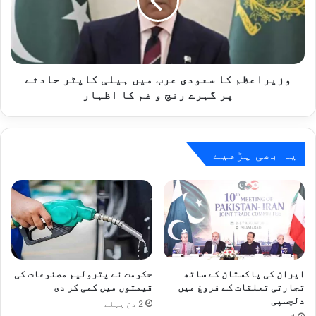
میں
ہیلی
کاپٹر
حادثے
پر
گہرے
وزیراعظم کا سعودی عرب میں ہیلی کاپٹر حادثے
رنج
پر گہرے رنج و غم کا اظہار
و
غم
کا
اظہار
یہ بھی پڑھیے
ایران کی پاکستان کے ساتھ
حکومت نے پٹرولیم مصنوعات کی
تجارتی تعلقات کے فروغ میں
قیمتوں میں کمی کر دی
دلچسپی
2 دن پہلے