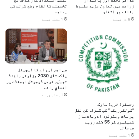
زراعت میں تعاون مزید مضبوط
تخمینے کا نظام وضع کرنے کی
بنانے پر اتفاق
ہدایت
6 دن پہلے
1 ہفتہ پہلے
جی ایس ایم اے کا ڈیجیٹل
پاکستان 2030 وزارتی راؤنڈ
ٹیبل، قومی ڈیجیٹل ایجنڈے پر
اتفاقِ رائے
1 ہفتہ پہلے
رجسٹرڈ ٹریڈ مارک
’’کولکوریکس‘‘ کی گمراہ کن نقل
پر سات ویٹرنری ادویات ساز
کمپنیوں کو 55 لاکھ روپے
جرمانہ
1 ہفتہ پہلے