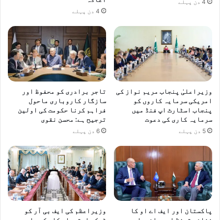
4 دن پہلے
4 دن پہلے
وزیراعلیٰ پنجاب مریم نواز کی
تاجر برادری کو محفوظ اور
امریکی سرمایہ کاروں کو
سازگار کاروباری ماحول
پنجاب اسٹارٹ اپ فنڈ میں
فراہم کرنا حکومت کی اولین
سرمایہ کاری کی دعوت
ترجیح ہے: محسن نقوی
5 دن پہلے
6 دن پہلے
پاکستان اور ایف اے او کا
وزیراعظم کی ایف بی آر کو
غذائی تحفظ اور پائیدار
ٹیکس استعدادِ کار کے جامع