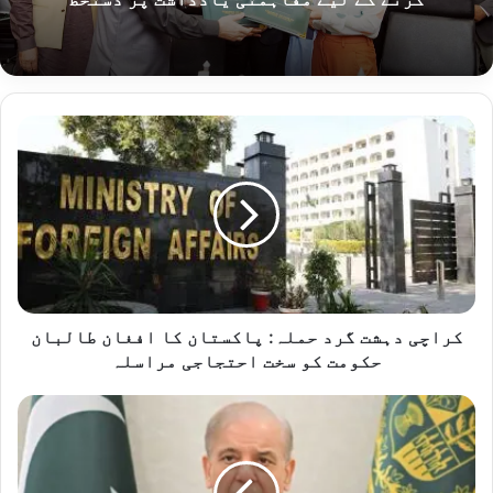
کراچی
دہشت
گرد
حملہ:
پاکستان
کا
افغان
طالبان
حکومت
کو
کراچی دہشت گرد حملہ: پاکستان کا افغان طالبان
سخت
حکومت کو سخت احتجاجی مراسلہ
احتجاجی
مراسلہ
وزیراعظم
کا
سعودی
عرب