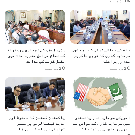
1 دن پہلے
ملک کی معاشی ترقی کے لیے نجی
وزیراعظم کی نجکاری پروگرام
سرمایہ کاری کا فروغ ناگزیر
کے تمام مراحل مقررہ مدت میں
ہے، وزیراعظم
مکمل کرنے کی ہدایت
2 دن پہلے
2 دن پہلے
امریکی سرمایہ کار پاکستان
پاکستان کسٹمز کا محفوظ اور
میں سرمایہ کاری کے مواقع سے
جدید ٹیکنالوجی پر مبنی
بھرپور دلچسپی رکھنے لگے
تجارتی سہولت کے فروغ کا
اعادہ