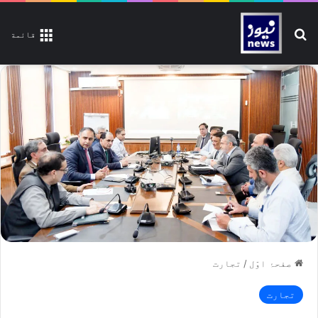
تلاش کیجیے
قائمة
صفحۂ اوّل
/
تجارت
تجارت