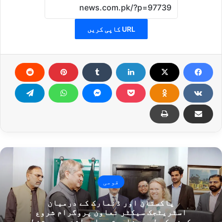
URL کاپی کریں
قومی
پاکستان اور ڈنمارک کے درمیان
اسٹریٹجک سیکٹر تعاون پروگرام شروع
کرنے کے لیے مفاہمتی یادداشت پر دستخط