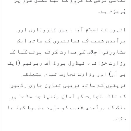
پُرعزم ہے۔
انہوں نے اسلام آباد میں کاروباری اور
برآمدی شعبے کے نمائندوں کے ساتھ ایک
مشاورتی اجلاس کی صدارت کرتے ہوئے کہا کہ
وزارت خزانہ، فیڈرل بورڈ آف ریونیو (ایف
بی آر) اور وزارت تجارت تمام متعلقہ
فریقوں کے ساتھ قریبی تعاون جاری رکھیں
گے تاکہ تجارت کو آسان بنایا جا سکے اور
ملک کے برآمدی شعبے کو مزید مضبوط کیا جا
سکے۔