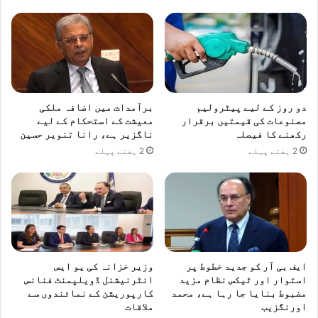
دو روز کے لیے پیٹرولیم
برآمدات میں اضافہ ملکی
مصنوعات کی قیمتیں برقرار
معیشت کے استحکام کے لیے
رکھنے کا فیصلہ
ناگزیر ہے، رانا تنویر حسین
2 ہفتے پہلے
2 ہفتے پہلے
ایف بی آر کو جدید خطوط پر
وزیر خزانہ کی یو ایس
استوار اور ٹیکس نظام مزید
انٹرنیشنل ڈویلپمنٹ فنانس
مضبوط بنایا جا رہا ہے، محمد
کارپوریشن کے نمائندوں سے
اورنگزیب
ملاقات