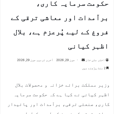
حکومت سرمایہ کاری،
برآمدات اور معاشی ترقی کے
فروغ کے لیے پُرعزم ہے، بلال
اظہر کیانی
Send
اختر علی خان
جون 29, 2026
آخری ترمیم جون 29, 2026
an
2 منٹ پڑھنے میں
email
وزیر مملکت برائے خزانہ و محصولات بلال
اظہر کیانی نے کہا ہے کہ حکومت سرمایہ
کاری، صنعتی ترقی، برآمدات اور پائیدار
معاشی ترقی کے فروغ کے لیے مکمل طور پر