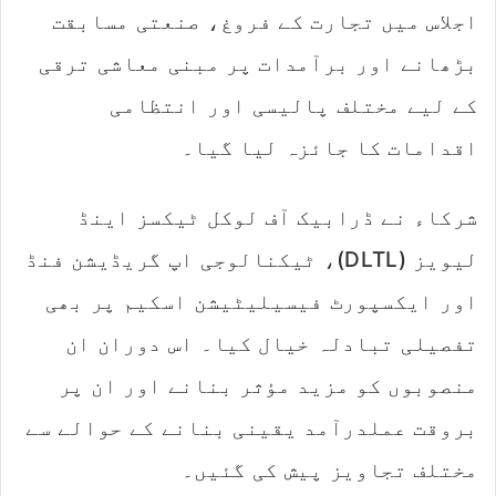
اجلاس میں تجارت کے فروغ، صنعتی مسابقت
بڑھانے اور برآمدات پر مبنی معاشی ترقی
کے لیے مختلف پالیسی اور انتظامی
اقدامات کا جائزہ لیا گیا۔
شرکاء نے ڈرابیک آف لوکل ٹیکسز اینڈ
لیویز (DLTL)، ٹیکنالوجی اپ گریڈیشن فنڈ
اور ایکسپورٹ فیسیلیٹیشن اسکیم پر بھی
تفصیلی تبادلہ خیال کیا۔ اس دوران ان
منصوبوں کو مزید مؤثر بنانے اور ان پر
بروقت عملدرآمد یقینی بنانے کے حوالے سے
مختلف تجاویز پیش کی گئیں۔