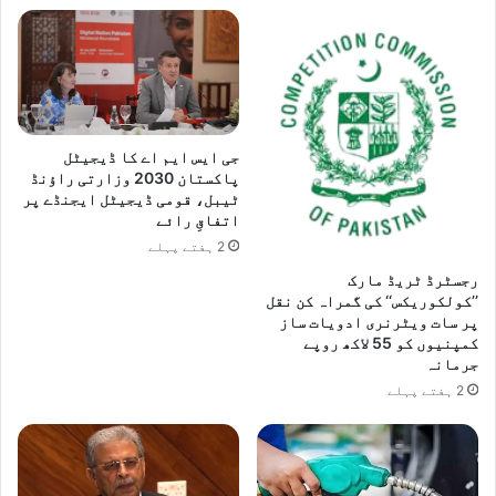
جی ایس ایم اے کا ڈیجیٹل
پاکستان 2030 وزارتی راؤنڈ
ٹیبل، قومی ڈیجیٹل ایجنڈے پر
اتفاقِ رائے
2 ہفتے پہلے
رجسٹرڈ ٹریڈ مارک
’’کولکوریکس‘‘ کی گمراہ کن نقل
پر سات ویٹرنری ادویات ساز
کمپنیوں کو 55 لاکھ روپے
جرمانہ
2 ہفتے پہلے