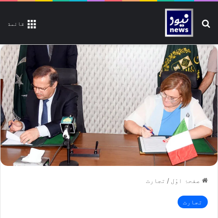
تلاش کیجیے
قائمة
صفحۂ اوّل
/
تجارت
تجارت