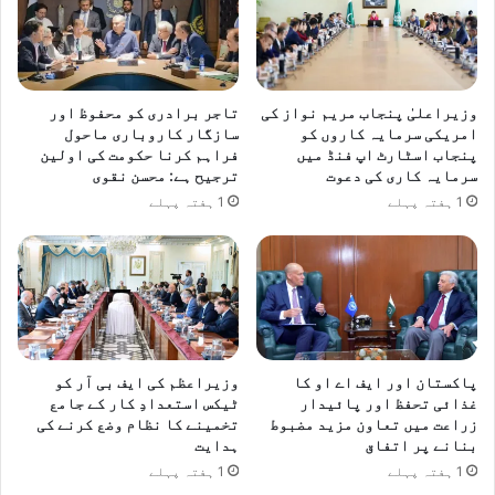
وزیراعلیٰ پنجاب مریم نواز کی
تاجر برادری کو محفوظ اور
امریکی سرمایہ کاروں کو
سازگار کاروباری ماحول
پنجاب اسٹارٹ اپ فنڈ میں
فراہم کرنا حکومت کی اولین
سرمایہ کاری کی دعوت
ترجیح ہے: محسن نقوی
1 ہفتہ پہلے
1 ہفتہ پہلے
پاکستان اور ایف اے او کا
وزیراعظم کی ایف بی آر کو
غذائی تحفظ اور پائیدار
ٹیکس استعدادِ کار کے جامع
زراعت میں تعاون مزید مضبوط
تخمینے کا نظام وضع کرنے کی
بنانے پر اتفاق
ہدایت
1 ہفتہ پہلے
1 ہفتہ پہلے