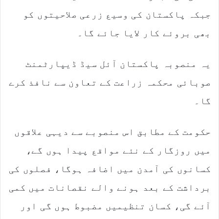
جبکہ پاکستان کی وسیع زرعی صلاحیتوں کو
بھی بروئے کار لایا جائے گا۔
یہ منصوبہ پاکستان آئل سیڈ ڈیپارٹمنٹ
صوبائی محکمہ زراعت کے تعاون سے نافذ کرے
گا۔
حکومت کے مطابق اس منصوبے سے دیہی علاقوں
میں روزگار کے نئے مواقع پیدا ہوں گے،
کسانوں کی آمدن میں اضافہ ہوگا، فصلوں کی
برداشت کے بعد ہونے والے نقصانات میں کمی
آئے گی، کسان تنظیمیں مضبوط ہوں گی اور