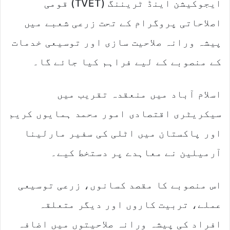
ایجوکیشن اینڈ ٹریننگ (TVET) قومی
اصلاحاتی پروگرام کے تحت زرعی شعبے میں
پیشہ ورانہ صلاحیت سازی اور توسیعی خدمات
کے منصوبے کے لیے فراہم کیا جائے گا۔
اسلام آباد میں منعقدہ تقریب میں
سیکریٹری اقتصادی امور محمد ہمایوں کریم
اور پاکستان میں اٹلی کی سفیر مارلینا
آرمیلین نے معاہدے پر دستخط کیے۔
اس منصوبے کا مقصد کسانوں، زرعی توسیعی
عملے، تربیت کاروں اور دیگر متعلقہ
افراد کی پیشہ ورانہ صلاحیتوں میں اضافہ