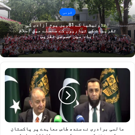
قومی
انڈونیشیا کے 81ویں یومِ آزادی کی
تقریبات کی تیاریوں کے سلسلے میں اسلام
آباد میں خصوصی تقریب
عالمی
برادری
نے
سندھ
طاس
معاہدے
پر
پاکستان
کے
مؤقف
عالمی برادری نے سندھ طاس معاہدے پر پاکستان
کی