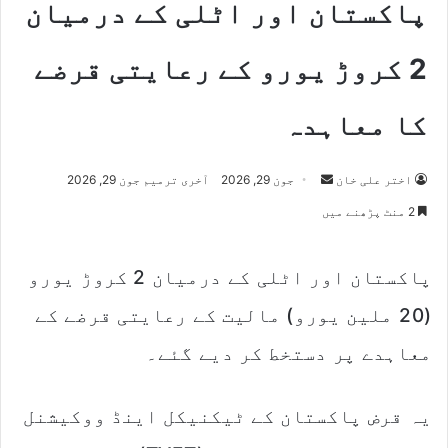
پاکستان اور اٹلی کے درمیان
2 کروڑ یورو کے رعایتی قرضے
کا معاہدہ
Send
اختر علی خان
جون 29, 2026
آخری ترمیم جون 29, 2026
an
2 منٹ پڑھنے میں
email
پاکستان اور اٹلی کے درمیان 2 کروڑ یورو
(20 ملین یورو) مالیت کے رعایتی قرضے کے
معاہدے پر دستخط کر دیے گئے۔
یہ قرض پاکستان کے ٹیکنیکل اینڈ ووکیشنل