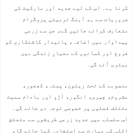
کرنا ہے۔ اس کے لیے جدید اور مارکیٹ کی
ضروریات سے ہم آہنگ تربیتی پروگرام
متعارف کرائے جائیں گے، جن سے زرعی
پیداوار میں اضافہ، پائیدار کاشتکاری کو
فروغ اور کسانوں کے معیارِ زندگی میں
بہتری آئے گی۔
منصوبے کے تحت زیتون، پستہ، کھجور،
مشروم، چیری، انگور، آڑو اور بادام سمیت
مختلف فصلوں پر خصوصی توجہ دی جائے گی۔
اس سلسلے میں جدید زرعی طریقوں سے متعلق
اٹلی کی مہارت سے استفادہ کیا جائے گا،