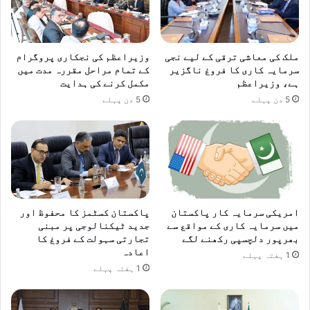
ملک کی معاشی ترقی کے لیے نجی
وزیراعظم کی نجکاری پروگرام
سرمایہ کاری کا فروغ ناگزیر
کے تمام مراحل مقررہ مدت میں
ہے، وزیراعظم
مکمل کرنے کی ہدایت
5 دن پہلے
5 دن پہلے
امریکی سرمایہ کار پاکستان
پاکستان کسٹمز کا محفوظ اور
میں سرمایہ کاری کے مواقع سے
جدید ٹیکنالوجی پر مبنی
بھرپور دلچسپی رکھنے لگے
تجارتی سہولت کے فروغ کا
اعادہ
1 ہفتہ پہلے
1 ہفتہ پہلے