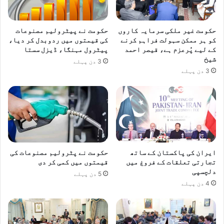
حکومت غیر ملکی سرمایہ کاروں
حکومت نے پیٹرولیم مصنوعات
کو ہر ممکن سہولت فراہم کرنے
کی قیمتوں میں ردوبدل کر دیا،
کے لیے پُرعزم ہے، قیصر احمد
پیٹرول مہنگا، ڈیزل سستا
شیخ
3 دن پہلے
3 دن پہلے
ایران کی پاکستان کے ساتھ
حکومت نے پٹرولیم مصنوعات کی
تجارتی تعلقات کے فروغ میں
قیمتوں میں کمی کر دی
دلچسپی
5 دن پہلے
4 دن پہلے