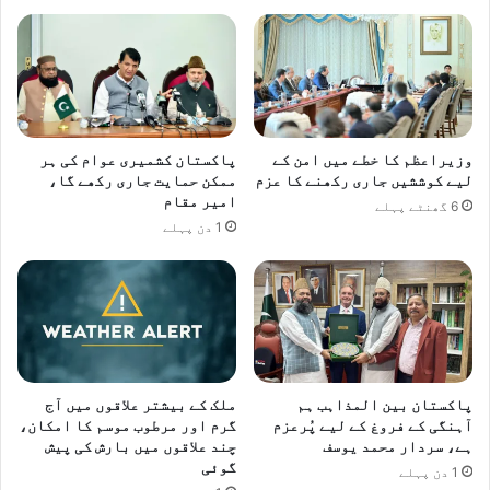
تربیتی
کیمپ
اختتام
پذیر
وزیراعظم کا خطے میں امن کے
پاکستان کشمیری عوام کی ہر
لیے کوششیں جاری رکھنے کا عزم
ممکن حمایت جاری رکھے گا،
امیر مقام
6 گھنٹے پہلے
1 دن پہلے
پاکستان بین المذاہب ہم
ملک کے بیشتر علاقوں میں آج
آہنگی کے فروغ کے لیے پُرعزم
گرم اور مرطوب موسم کا امکان،
ہے، سردار محمد یوسف
چند علاقوں میں بارش کی پیش
گوئی
1 دن پہلے