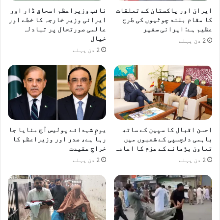
ایران اور پاکستان کے تعلقات
نائب وزیراعظم اسحاق ڈار اور
کا مقام بلند چوٹیوں کی طرح
ایرانی وزیر خارجہ کا خطے اور
عظیم ہے: ایرانی سفیر
عالمی صورتحال پر تبادلہ
خیال
2 دن پہلے
2 دن پہلے
احسن اقبال کا سپین کے ساتھ
یومِ شہدائے پولیس آج منایا جا
باہمی دلچسپی کے شعبوں میں
رہا ہے، صدر اور وزیراعظم کا
تعاون بڑھانے کے عزم کا اعادہ
خراجِ عقیدت
2 دن پہلے
2 دن پہلے