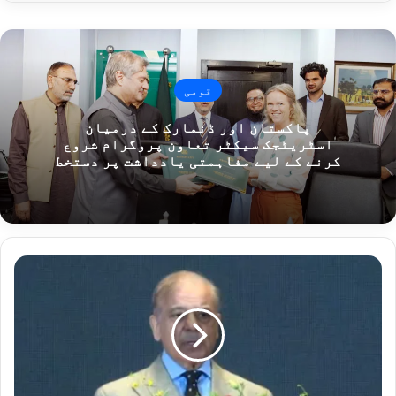
قومی
پاکستان اور ڈنمارک کے درمیان
اسٹریٹجک سیکٹر تعاون پروگرام شروع
کرنے کے لیے مفاہمتی یادداشت پر دستخط
چینی
سرمایہ
کار
اپنی
صنعتیں
اور
مشینری
پاکستان