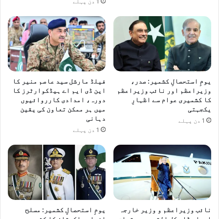
1 دن پہلے
یومِ استحصالِ کشمیر: صدر،
فیلڈ مارشل سید عاصم منیر کا
وزیراعظم اور نائب وزیراعظم
این ڈی ایم اے ہیڈکوارٹرز کا
کا کشمیری عوام سے اظہارِ
دورہ، امدادی کارروائیوں
یکجہتی
میں ہر ممکن تعاون کی یقین
دہانی
1 دن پہلے
1 دن پہلے
نائب وزیراعظم و وزیر خارجہ
یومِ استحصالِ کشمیر: مسلح
اسحاق ڈار کل القدس سے متعلق
افواجِ پاکستان کا کشمیری