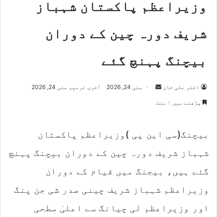
وزیراعظم پاکستان شہباز
شریف دورہ چین کے دوران
بیچنگ پہنچ گئے
Send
اختر علی خان
مئی 24, 2026
آخری ترمیم مئی 24, 2026
an
پڑھنے میں ۱ منٹ
email
بیچنگ(سی این پی )وزیراعظم پاکستان
شہباز شریف دورہ چین کے دوران بیچنگ پہنچ
گئے ہیں، بیجنگ میں قیام کے دوران
وزیراعظم شہباز شریف چینی صدر شی جن پنگ
اور وزیراعظم لی چیانگ سے اعلیٰ سطحی