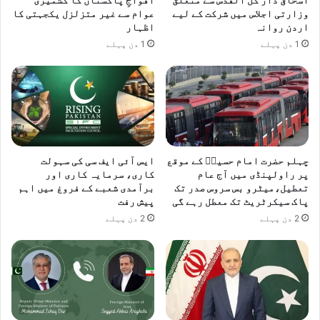
وزارتی اجلاس میں شرکت کے لیے
عوام سے غیر متزلزل یکجہتی کا
اردن روانہ
اظہار
1 دن پہلے
1 دن پہلے
چہلم حضرت امام حسینؓ کے موقع
ایس آئی ایف سی کی سہولت
پر راولپنڈی میں آج عام
کاری، سرمایہ کاری اور
تعطیل،میٹرو بس سروس صدر تک
برآمدی شعبے کے فروغ میں اہم
پاک سیکرٹریٹ تک معطل رہے گی
پیش رفت
2 دن پہلے
2 دن پہلے