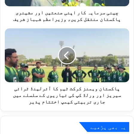
منتقل
کریں،
چینی سرمایہ کار اپنی صنعتیں اور مشینری
وزیراعظم
پاکستان منتقل کریں، وزیراعظم شہباز شریف
شہباز
شریف
پاکستان
ویمنز
کرکٹ
ٹیم
کا
آئرلینڈ
ٹرائی
سیریز
اور
ورلڈ
پاکستان ویمنز کرکٹ ٹیم کا آئرلینڈ ٹرائی
کپ
سیریز اور ورلڈ کپ کی تیاریوں کے سلسلے میں
کی
جاری تربیتی کیمپ اختتام پذیر
تیاریوں
کے
سلسلے
میں
یہ بھی پڑھیے
جاری