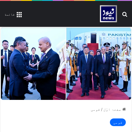
تلاش کیجیے
قائمة
صفحۂ اوّل
/
قومی
قومی