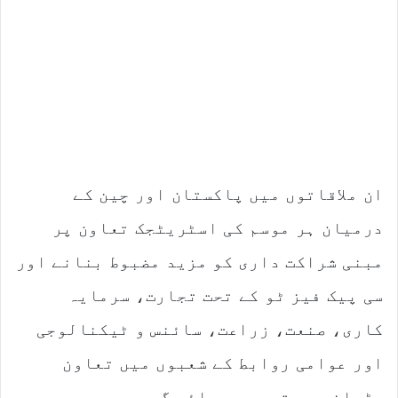
ان ملاقاتوں میں پاکستان اور چین کے
درمیان ہر موسم کی اسٹریٹجک تعاون پر
مبنی شراکت داری کو مزید مضبوط بنانے اور
سی پیک فیز ٹو کے تحت تجارت، سرمایہ
کاری، صنعت، زراعت، سائنس و ٹیکنالوجی
اور عوامی روابط کے شعبوں میں تعاون
بڑھانے پر توجہ دی جائے گی۔یہ دورہ