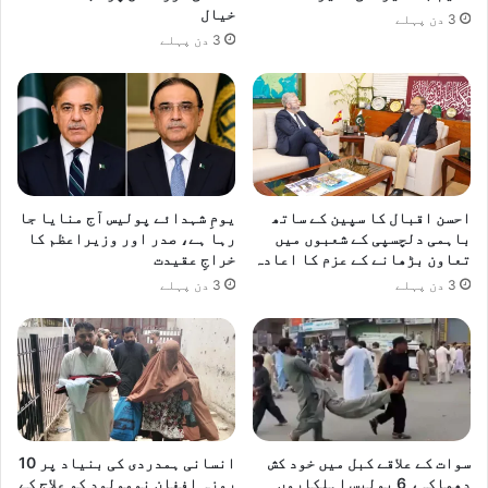
خیال
3 دن پہلے
3 دن پہلے
احسن اقبال کا سپین کے ساتھ
یومِ شہدائے پولیس آج منایا جا
باہمی دلچسپی کے شعبوں میں
رہا ہے، صدر اور وزیراعظم کا
تعاون بڑھانے کے عزم کا اعادہ
خراجِ عقیدت
3 دن پہلے
3 دن پہلے
سوات کے علاقے کبل میں خود کش
انسانی ہمدردی کی بنیاد پر 10
دھماکہ، 6 پولیس اہلکاروں
روزہ افغان نومولود کو علاج کے