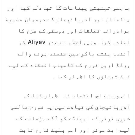
باہمی تہنیتی پیغامات کا تبادلہ کیا اور
پاکستان اور آذربائیجان کے درمیان مضبوط
برادرانہ تعلقات اور دوستی کے عزم کا
اعادہ کیا۔وزیراعظم نے صدر Aliyev کو
آئندہ ہفتے باکو میں منعقد ہونے والے
ورلڈ اربن فورم کے کامیاب انعقاد کے لیے
نیک تمناؤں کا اظہار کیا۔
انہوں نے اس اعتماد کا اظہار کیا کہ
آذربائیجان کی قیادت میں یہ فورم عالمی
شہری ترقی کے ایجنڈے کو آگے بڑھانے کے
لیے ایک موثر اور اہم پلیٹ فارم ثابت