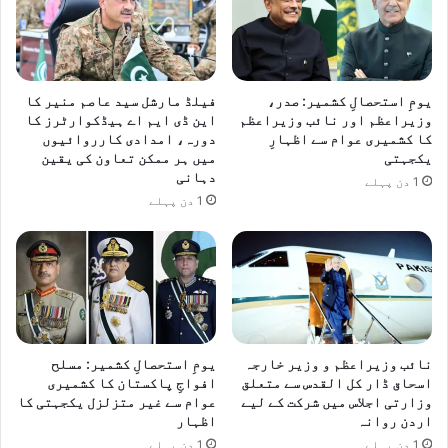
یومِ استحصالِ کشمیر: صدر،
فیلڈ مارشل سید عاصم منیر کا
وزیراعظم اور نائب وزیراعظم
این ڈی ایم اے ہیڈکوارٹرز کا
کا کشمیری عوام سے اظہارِ
دورہ، امدادی کارروائیوں
یکجہتی
میں ہر ممکن تعاون کی یقین
دہانی
1 دن پہلے
1 دن پہلے
نائب وزیراعظم و وزیر خارجہ
یومِ استحصالِ کشمیر: مسلح
اسحاق ڈار کل القدس سے متعلق
افواجِ پاکستان کا کشمیری
وزارتی اجلاس میں شرکت کے لیے
عوام سے غیر متزلزل یکجہتی کا
اردن روانہ
اظہار
1 دن پہلے
1 دن پہلے