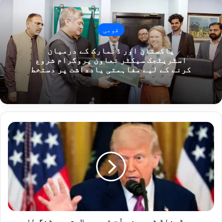
قومی
پاکستان اور ڈنمارک کے درمیان
اسٹریٹجک سیکٹر تعاون پروگرام شروع
کرنے کے لیے مفاہمتی یادداشت پر دستخط
صدر
ڈونلڈ
ٹرمپ
نے
آج
قومی
سلامتی
میٹنگ
طلب
کرلی
صدر ڈونلڈ ٹرمپ نے آج قومی سلامتی میٹنگ طلب