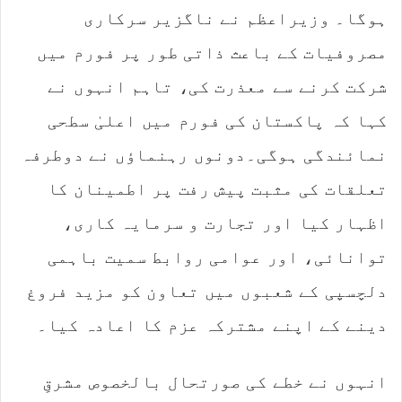
ہوگا۔ وزیراعظم نے ناگزیر سرکاری
مصروفیات کے باعث ذاتی طور پر فورم میں
شرکت کرنے سے معذرت کی، تاہم انہوں نے
کہا کہ پاکستان کی فورم میں اعلیٰ سطحی
نمائندگی ہوگی۔دونوں رہنماؤں نے دوطرفہ
تعلقات کی مثبت پیش رفت پر اطمینان کا
اظہار کیا اور تجارت و سرمایہ کاری،
توانائی، اور عوامی روابط سمیت باہمی
دلچسپی کے شعبوں میں تعاون کو مزید فروغ
دینے کے اپنے مشترکہ عزم کا اعادہ کیا۔
انہوں نے خطے کی صورتحال بالخصوص مشرقِ