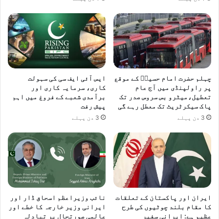
چہلم حضرت امام حسینؓ کے موقع
ایس آئی ایف سی کی سہولت
پر راولپنڈی میں آج عام
کاری، سرمایہ کاری اور
تعطیل،میٹرو بس سروس صدر تک
برآمدی شعبے کے فروغ میں اہم
پاک سیکرٹریٹ تک معطل رہے گی
پیش رفت
3 دن پہلے
3 دن پہلے
ایران اور پاکستان کے تعلقات
نائب وزیراعظم اسحاق ڈار اور
کا مقام بلند چوٹیوں کی طرح
ایرانی وزیر خارجہ کا خطے اور
عظیم ہے: ایرانی سفیر
عالمی صورتحال پر تبادلہ