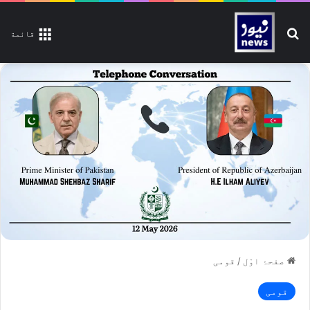
تلاش کیجیے
قائمة
صفحۂ اوّل
/
قومی
قومی