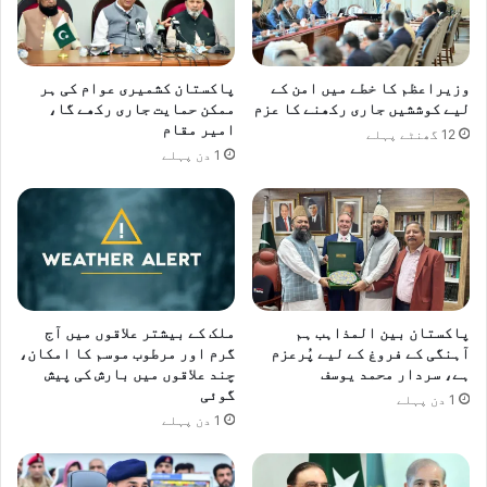
وزیراعظم کا خطے میں امن کے
پاکستان کشمیری عوام کی ہر
لیے کوششیں جاری رکھنے کا عزم
ممکن حمایت جاری رکھے گا،
امیر مقام
12 گھنٹے پہلے
1 دن پہلے
پاکستان بین المذاہب ہم
ملک کے بیشتر علاقوں میں آج
آہنگی کے فروغ کے لیے پُرعزم
گرم اور مرطوب موسم کا امکان،
ہے، سردار محمد یوسف
چند علاقوں میں بارش کی پیش
گوئی
1 دن پہلے
1 دن پہلے