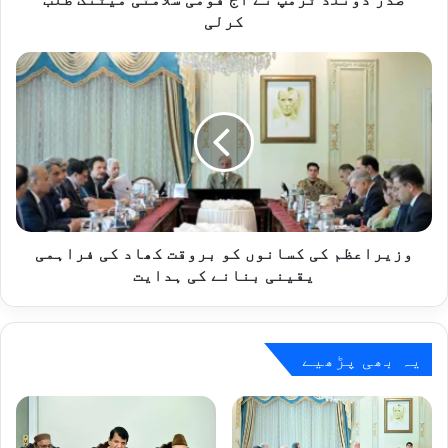
کرلی
وزیراعظم
کی
کسانوں
کو
بروقت
کھاد
کی
فراہمی
یقینی
بنانے
وزیراعظم کی کسانوں کو بروقت کھاد کی فراہمی
کی
یقینی بنانے کی ہدایت
ہدایت
یہ بھی پڑھیے