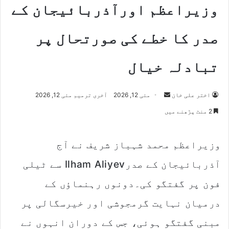
وزیراعظم اورآذربائیجان کے
صدر کا خطے کی صورتحال پر
تبادلہ خیال
Send
اختر علی خان
مئی 12, 2026
آخری ترمیم مئی 12, 2026
an
2 منٹ پڑھنے میں
email
وزیراعظم محمد شہباز شریف نے آج
آذربائیجان کے صدرIlham Aliyev سے ٹیلی
فون پر گفتگو کی۔دونوں رہنماؤں کے
درمیان نہایت گرمجوشی اور خیرسگالی پر
مبنی گفتگو ہوئی، جس کے دوران انہوں نے