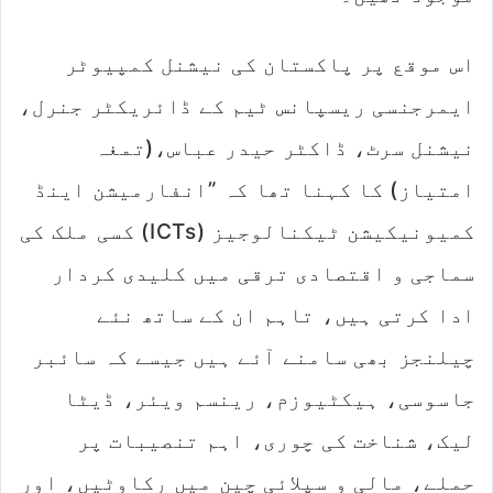
اس موقع پر پاکستان کی نیشنل کمپیوٹر
ایمرجنسی ریسپانس ٹیم کے ڈائریکٹر جنرل،
نیشنل سرٹ، ڈاکٹر حیدر عباس،(تمغہ
امتیاز) کا کہنا تھا کہ ”انفارمیشن اینڈ
کمیونیکیشن ٹیکنالوجیز (ICTs) کسی ملک کی
سماجی و اقتصادی ترقی میں کلیدی کردار
ادا کرتی ہیں، تاہم ان کے ساتھ نئے
چیلنجز بھی سامنے آئے ہیں جیسے کہ سائبر
جاسوسی، ہیکٹیوزم، رینسم ویئر، ڈیٹا
لیک، شناخت کی چوری، اہم تنصیبات پر
حملے، مالی و سپلائی چین میں رکاوٹیں، اور