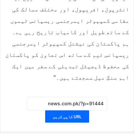
انٹرپول، افریپول، اور مختلف ممالک کی
مقامی کمپیوٹر ایمرجنسی ریسپانس ٹیموں
کے ساتھ طویل اور کامیاب تاریخ رہی ہے۔
ہم پاکستان کی نیشنل کمپیوٹر ایمرجنسی
ریسپانس ٹیم کے ساتھ اس تعاون کو پاکستان
کی محفوظ ڈیجیٹل تبدیلی کے سفر میں ایک
اہم سنگِ میل سمجھتے ہیں۔”
URL کاپی کریں