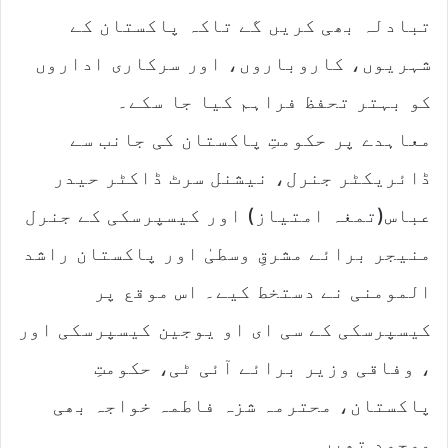
تبادلہ بھی کریں گے تاکہ پاکستان کے
شہریوں، کاروباروں، اور سرکاری اداروں
کو بہتر تحفظ فراہم کیا جا سکے۔
معاہدے پر حکومتِ پاکستان کی جانب سے
ڈائریکٹر جنرل، نیشنل سرٹ ڈاکٹر حیدر
عباس(تمغہ امتیاز) اور کیسپرسکی کے جنرل
منیجر برائے مشرقِ وسطیٰ اور پاکستان راشد
المومنی نے دستخط کیے۔ اس موقع پر
کیسپرسکی کے سی ای او یوجین کیسپرسکی اور
، وفاقی وزیر برائے آئی ٹی، حکومتِ
پاکستان، محترمہ شزہ فاطمہ خواجہ بھی
موجود تھیں۔