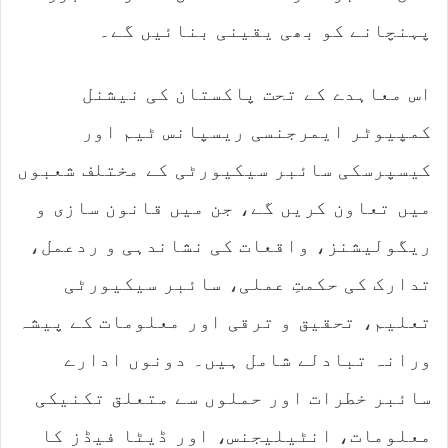
پہنچانے کو بھی یقینی بنائیں گے۔
اس معاہدے کے تحت پاکستان کی نیشنل
کمپیوٹر ایمرجنسی ریسپانس ٹیم اور
کیسپرسکی سائبر سیکیورٹی کے مختلف شعبوں
میں تعاون کریں گے، جن میں قانون سازی و
ریگولیشنز، واقعات کی نشاندہی و ردعمل،
تدارک کی حکمتِ عملی، سائبر سیکیورٹی
تعلیم، تحقیق و ترقی اور معلومات کے پیشہ
ورانہ تبادلے شامل ہیں۔ دونوں ادارے
سائبر خطرات اور حملوں سے متعلق تکنیکی
معلومات، انٹیلیجنس، اور ڈیٹا فیڈز کا