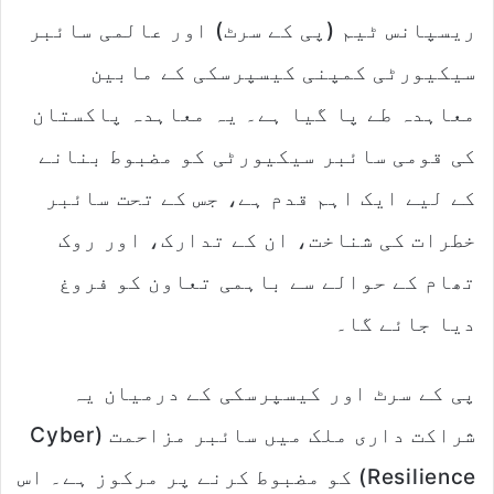
n
ریسپانس ٹیم (پی کے سرٹ) اور عالمی سائبر
e
m
سیکیورٹی کمپنی کیسپرسکی کے مابین
a
معاہدہ طے پا گیا ہے۔ یہ معاہدہ پاکستان
i
l
کی قومی سائبر سیکیورٹی کو مضبوط بنانے
کے لیے ایک اہم قدم ہے، جس کے تحت سائبر
خطرات کی شناخت، ان کے تدارک، اور روک
تھام کے حوالے سے باہمی تعاون کو فروغ
دیا جائے گا۔
پی کے سرٹ اور کیسپرسکی کے درمیان یہ
شراکت داری ملک میں سائبر مزاحمت (Cyber
Resilience) کو مضبوط کرنے پر مرکوز ہے۔ اس