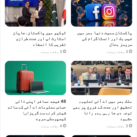
ل
ے
ب
ی
ن
ک
پاکستان سمیت دنیا بھر میں
ٹوکیو میں پاکستان۔جاپان
فیس بک اور انسٹاگرام کی
اسٹارٹ اپ اور جدت طرازی
و
سروسز بحال
تقریب کا انعقاد
ں
م
3 ہفتے پہلے
3 ہفتے پہلے
ی
ں
ش
ا
م
ل
ملک بھر میں اے آئی تعلیم،
48 فیصد مسافر اپنی ذاتی
تحقیق اور جدت کے فروغ پر بھی
حساس معلومات اے آئی کے ساتھ
توجہ دی جا رہی ہے، رانا
شیئر کرنے سے گریزاں:
مشہود
کیسپرسکی سروے
3 ہفتے پہلے
4 ہفتے پہلے