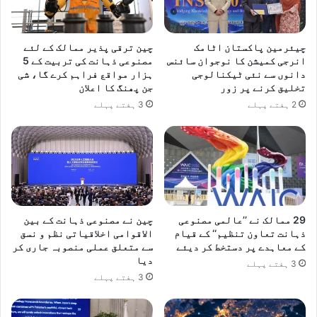
ے
5
ش
ک
ک
ے
چیئرمین پاکستان اٹامک
چین ترقی پذیر ممالک کے لئے
س
ب
انرجی کمیشن کا نوجوان سائنس
مصنوعی ذہانت کی تربیت کے 5
ت
ہ
دانوں سے نئی ٹیکنالوجی
ہزار مواقع فراہم کرے گا، شی
د
ت
تخلیق کرنے پر زور
جن پھنگ کا اعلان
ی
ر
2 ہفتے پہلے
3 ہفتے پہلے
د
ی
ی
ن
م
ن
ا
ف
ع
ک
29 ممالک نے ’’عالمی مصنوعی
چین نے مصنوعی ذہانت کے بین
م
ذہانت تعاون تنظیم‘‘ کے قیام
الاقوامی اخلاقیاتی نظم و نسق
ا
کے معاہدے پر دستخط کر دیئے
سے متعلق عملی منصوبہ جاری کر
ن
دیا
3 ہفتے پہلے
ے
3 ہفتے پہلے
و
ا