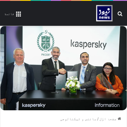
تلاش کیجیے
قائمة
صفحۂ اوّل
/
سائنس و ٹیکنالوجی