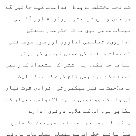
کے تحت مختلف مربوط اقدامات کیے جائیں گے
جن میں وسیع تربیتی پروگرام اور آگاہی
مہمات شامل ہیں تاکہ حکومت، صنعتی
اداروں، تعلیمی اداروں اور سول سوسائٹی
کے تمام طبقات کی عملی تیاری کو بہتر
بنایا جا سکے۔ یہ اشتراک استعداد کار میں
اضافے کے لیے بھی کام کرے گا تاکہ ایک
باصلاحیت سائبر سیکیورٹی افرادی قوت تیار
کی جا سکے جو قومی و بین الاقوامی معیار کے
مطابق ہو۔ اس کے علاوہ دونوں ادارے
پاکستان بھر میں متعلقہ فریقین تک قابلِ
عمل سائبر خطرات سے متعلق معلومات بروقت