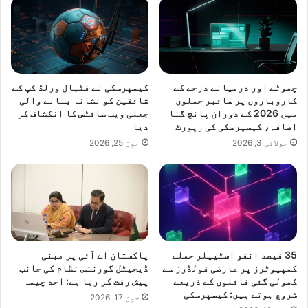
چھوٹے اور درمیانے درجے کے
کیسپرسکی نے فٹبال ورلڈ کپ کے
کاروباروں پر سائبر حملوں
شائقین کو نشانہ بنانے والی
میں 2026 کے دوران پانچ گنا
جعلی ویب سائٹس کا انکشاف کر
اضافہ، کیسپرسکی کی رپورٹ
دیا
جولائی 3, 2026
جون 25, 2026
35 فیصد انفو اسٹییلر حملے
پاکستان اے آئی پر مبنی
کمپیوٹرز پر عارضی فولڈرز سے
ڈیجیٹل گورننس نظام کی جانب
کھولی گئی فائلوں کے ذریعے
پیش رفت کر رہا ہے: احد چیمہ
شروع ہوتے ہیں: کیسپرسکی
جون 17, 2026