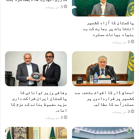
3 دن پہلے
پاکستان کا آزاد کشمیر
انتخابات پر بھارت کے بے
بنیاد بیانات مسترد
3 دن پہلے
اسحاق ڈار کا اقوام متحدہ سے
وفاقی وزیر توانائی کا
کشمیر پر قراردادوں پر
پاکستان ایران شراکت داری
عملدرآمد کا مطالبہ
مزید مضبوط بنانے کے عزم کا
اعادہ
3 دن پہلے
3 دن پہلے