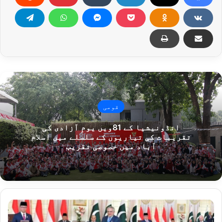
قومی
انڈونیشیا کے 81ویں یومِ آزادی کی
تقریبات کی تیاریوں کے سلسلے میں اسلام
آباد میں خصوصی تقریب
پ
ا