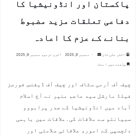
پاکستان اور انڈونیشیا کا
دفاعی تعلقات مزید مضبوط
بنانے کے عزم کا اعادہ
اختر علی خان
S
دسمبر 9, 2025
آخری ترمیم دسمبر 9, 2025
e
پڑھنے میں ۱ منٹ
n
d
چیف آف آرمی سٹاف اور چیف آف ڈیفنس فورسز
a
n
فیلڈ مارشل سید عاصم منیر نے آج اسلام
e
m
آباد میں انڈونیشیا کے صدر پرابووو
a
سبیانتو سے ملاقات کی۔ملاقات میں باہمی
i
l
دلچسپی کے امور، علاقائی سلامتی اور