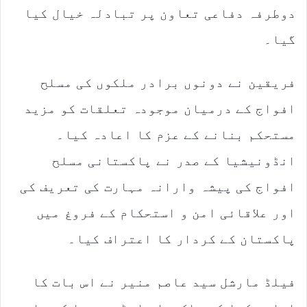
دوطرفہ دفاعی تعاون پر تبادلہ خیال کیا
گیا۔
فریقین نے دونوں برادر ملکوں کی مسلح
افواج کے درمیان موجودہ تعلقات کو مزید
مستحکم بنانے کے عزم کا اعادہ کیا۔
انڈونیشیا کے صدر نے پاکستانی مسلح
افواج کی پیشہ وارانہ مہارت کی تعریف کی
اور علاقائی امن و استحکام کے فروغ میں
پاکستان کے کردار کا اعتراف کیا۔
فیلڈ مارشل سید عاصم منیر نے اس بات کا