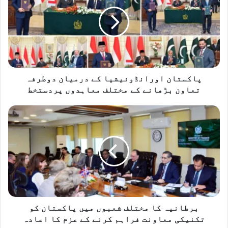
ک
س
ت
ا
ن
ا
و
ر
پاکستان اورانڈونیشیا کے درمیان دوطرفہ
ا
تعاون بڑھانے کے مختلف معاہدوں پردستخط
ن
ڈ
ب
و
ر
ن
ط
ی
ا
ش
ن
ی
ی
ا
ہ
ک
ک
ے
ا
د
م
برطانیہ کا مختلف شعبوں میں پاکستان کو
ر
خ
تکنیکی معاونت فراہم کرنے کے عزم کا اعادہ
م