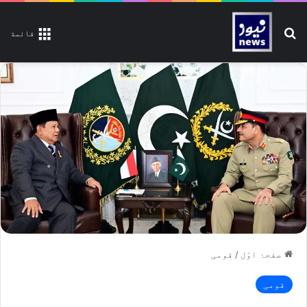
تلاش کیجیے
قائمة
صفحۂ اوّل
/
قومی
قومی