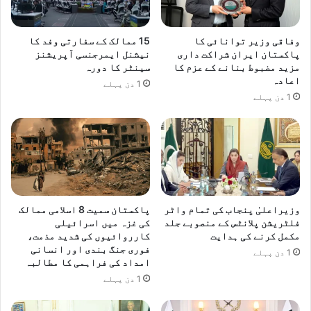
م
ا
ک
ن
ر
ے
وفاقی وزیر توانائی کا
15 ممالک کے سفارتی وفد کا
ن
ک
پاکستان ایران شراکت داری
نیشنل ایمرجنسی آپریشنز
ے
ا
مزید مضبوط بنانے کے عزم کا
سینٹر کا دورہ
پ
ف
اعادہ
1 دن پہلے
ر
ی
1 دن پہلے
ا
ص
ت
ل
ف
ہ
ا
ق
وزیراعلیٰ پنجاب کی تمام واٹر
پاکستان سمیت 8 اسلامی ممالک
فلٹریشن پلانٹس کے منصوبے جلد
کی غزہ میں اسرائیلی
مکمل کرنے کی ہدایت
کارروائیوں کی شدید مذمت،
فوری جنگ بندی اور انسانی
1 دن پہلے
امداد کی فراہمی کا مطالبہ
1 دن پہلے