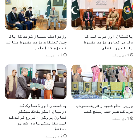
پاکستان اور صومالیہ کا
وزیراعظم شہباز شریف کا پاک
دفاعی تعاون مزید مضبوط
چین تعلقات مزید مضبوط بنانے
بنانے پر اتفاق
کے عزم کا اعادہ
1 دن پہلے
1 دن پہلے
وزیراعظم شہباز شریف سعودی
پاکستان اور ڈنمارک کے
عرب کے شہر جدہ پہنچ گئے
درمیان اسٹریٹجک سیکٹر
تعاون پروگرام شروع کرنے کے
1 دن پہلے
لیے مفاہمتی یادداشت پر
دستخط
2 دن پہلے