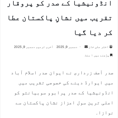
انڈونیشیا کے صدر کو پروقار
تقریب میں نشانِ پاکستان عطا
کر دیا گیا
اختر علی خان
S
دسمبر 9, 2025
آخری ترمیم دسمبر 9, 2025
e
پڑھنے میں ۱ منٹ
n
d
صدر آصف زرداری نے ایوان صدر اسلام آباد
a
n
میں ایوارڈ دینے کی خصوصی تقریب میں
e
m
انڈونیشیا کے صدر پرابوو سوبیانتو کو
a
اعلی ترین سول اعزاز نشان پاکستان سے
i
l
نوازا۔