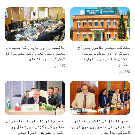
ملک کے بیشتر علاقوں میں آج
پاکستان اور جاپان کا بنیادی
بھی گرم اور مرطوب موسم،
شعبوں میں تعاون کے نئے مواقع
بالائی علاقوں میں بارش کا
تلاش کرنے پر اتفاق
امکان
2 دن پہلے
2 دن پہلے
احسن اقبال کی گلگت بلتستان
اسحاق ڈار کا مقبوضہ فلسطینی
کے ترقیاتی منصوبوں میں تیزی
علاقوں کی بگڑتی صورتحال پر
لانے کی ہدایت
اظہارِ تشویش، اسرائیلی