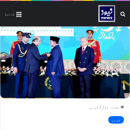
تلاش کیجیے
قائمة
صفحۂ اوّل
/
قومی
قومی