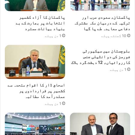
ا
خ
و
ت
ر
ل
پاکستان، سعودی عرب اور
پاکستان کا آزاد کشمیر
خ
ف
ترکیہ کے درمیان مکہ مشترکہ
انتخابات پر بھارت کے بے
و
دفاعی معاہدہ طے پا گیا
بنیاد بیانات مسترد
ش
ش
ع
10 گھنٹے پہلے
1 دن پہلے
ح
ب
ا
و
بلوچستان میں سیکیورٹی
ل
ں
فورسز کی دو انٹیلی جنس
ی
م
کارروائیاں، 12 دہشت گرد ہلاک
ک
ی
1 دن پہلے
ے
ں
ل
ت
اسحاق ڈار کا اقوام متحدہ سے
ی
ع
کشمیر پر قراردادوں پر
ے
ل
عملدرآمد کا مطالبہ
م
ق
1 دن پہلے
ل
ا
ک
ت
ر
ب
ک
ڑ
ا
ھ