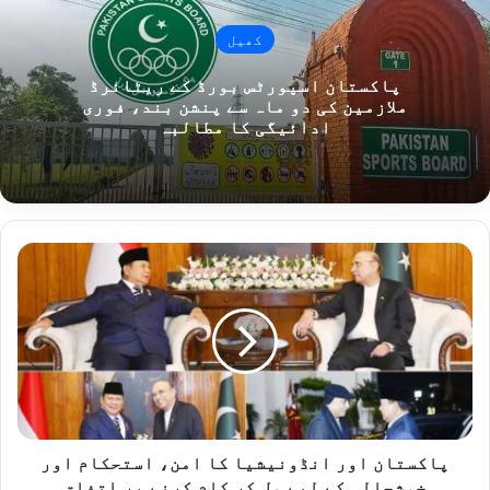
کھیل
پاکستان اسپورٹس بورڈ کے ریٹائرڈ
ملازمین کی دو ماہ سے پنشن بند، فوری
ادائیگی کا مطالبہ
پ
ا
ک
س
ت
ا
ن
ا
و
ر
پاکستان اور انڈونیشیا کا امن، استحکام اور
ا
خوشحالی کے لیے مل کر کام کرنے پر اتفاق