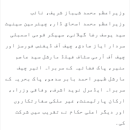
وزیراعظم محمد شہباز شریف، نائب
وزیراعظم محمد اسحاق ڈار، چیئرمین سینیٹ
سید یوسف رضا گیلانی، سپیکر قومی اسمبلی
سردار ایاز صادق، چیف آف ڈیفنس فورسز اور
چیف آف آرمی سٹاف فیلڈ مارشل سید عاصم
منیر، پاک فضائیہ کے سربراہ ائیر چیف
مارشل ظہیر احمد بابر سدھو، پاک بحریہ کے
سربراہ ایڈمرل نوید اشرف، وفاقی وزراء،
ارکان پارلیمنٹ، غیر ملکی سفارتکاروں
اور دیگر اعلی حکام نے تقریب میں شرکت
کی۔