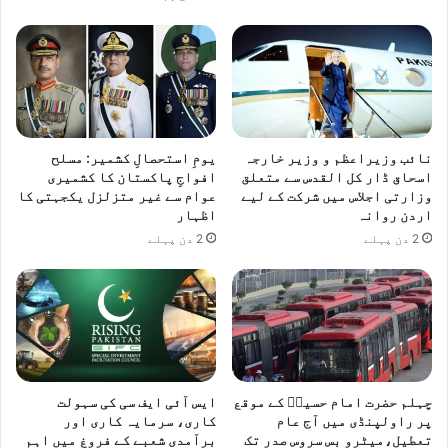
نائب وزیراعظم و وزیر خارجہ
یومِ استحصالِ کشمیر: مسلح
اسحاق ڈار کل القدس سے متعلق
افواجِ پاکستان کا کشمیری
وزارتی اجلاس میں شرکت کے لیے
عوام سے غیر متزلزل یکجہتی کا
اردن روانہ
اظہار
2 دن پہلے
2 دن پہلے
چہلم حضرت امام حسینؓ کے موقع
ایس آئی ایف سی کی سہولت
پر راولپنڈی میں آج عام
کاری، سرمایہ کاری اور
تعطیل،میٹرو بس سروس صدر تک
برآمدی شعبے کے فروغ میں اہم