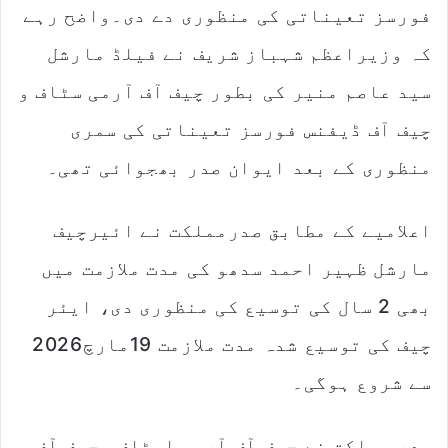
m
فورسز تعیناتی کی منظوری دے دی۔واضح رہے
a
کہ وزیراعظم شہباز شریف نے فیلڈ مارشل
i
l
سید عاصم منیر کی بطور چیف آف آرمی سٹاف و
چیف آف ڈیفنس فورسز تعیناتی کی سمری
منظوری کے بعد ایوان صدر بھجوائی تھی۔
اعلامیے کے مطابق صدرمملکت نے ائیرچیف
مارشل ظہیر احمد سدھو کی مدت ملازمت میں
بھی 2 سال کی توسیع کی منظوری دی، ایئر
چیف کی توسیع شدہ مدت ملازمت 19مارچ2026
سے شروع ہوگی۔
صدر مملکت نے چیف آف آرمی اسٹاف، چیف آف