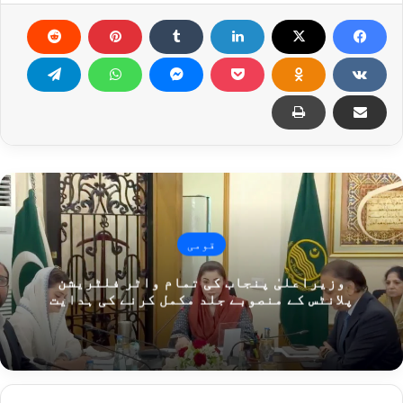
قومی
وزیراعلیٰ پنجاب کی تمام واٹر فلٹریشن
پلانٹس کے منصوبے جلد مکمل کرنے کی ہدایت