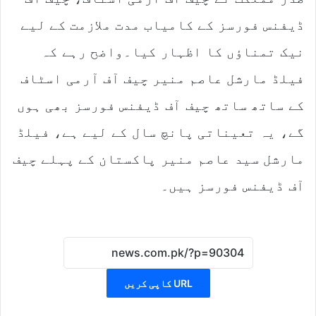
ڈیفنس فورسز کے کامیاب مدت ملازمت کے لیے
نیک تمناؤں کا اظہار کیا۔واضح رہے کہ
فیلڈ مارشل عاصم منیر چیف آف آرمی اسٹاف
کے ساتھ ساتھ چیف آف ڈیفنس فورسز بھی ہوں
گے، یہ تعیناتی پانچ سال کے لیے ہے، فیلڈ
مارشل سید عاصم منیر پاکستان کے پہلے چیف
آف ڈیفنس فورسز ہیں۔
URL کاپی کریں