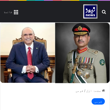
تلاش کیجیے
قائمة
صفحۂ اوّل
/
قومی
قومی