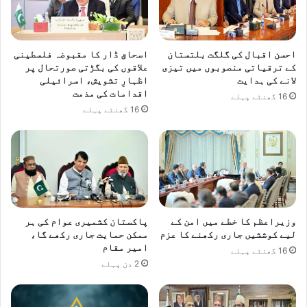
ا
ہ
ا
م
ع
ت
احسن اقبال کی گلگت بلتستان
اسحاق ڈار کا مقبوضہ فلسطینی
ا
ی
کے ترقیاتی منصوبوں میں تیزی
علاقوں کی بگڑتی صورتحال پر
د
ی
لانے کی ہدایت
اظہارِ تشویش، اسرائیلی
ہ
ا
اقدامات کی مذمت
16 گھنٹے پہلے
د
16 گھنٹے پہلے
د
ا
ش
ت
و
ں
ا
و
وزیراعظم کا خطے میں امن کے
پاکستان کشمیری عوام کی ہر
ر
لیے کوششیں جاری رکھنے کا عزم
ممکن حمایت جاری رکھے گا،
م
امیر مقام
16 گھنٹے پہلے
ع
2 دن پہلے
ا
ہ
د