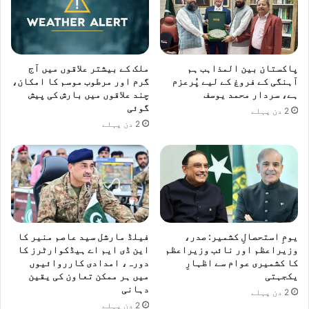
و
ں
پ
ر
د
پاکستان بین المذاہب ہم
ملک کے بیشتر علاقوں میں آج
س
آہنگی کے فروغ کے لیے پُرعزم
گرم اور مرطوب موسم کا امکان،
ہے، سردار محمد یوسف
چند علاقوں میں بارش کی پیش
ت
گوئی
خ
2 دن پہلے
ط
2 دن پہلے
یومِ استحصالِ کشمیر: صدر،
فیلڈ مارشل سید عاصم منیر کا
وزیراعظم اور نائب وزیراعظم
این ڈی ایم اے ہیڈکوارٹرز کا
کا کشمیری عوام سے اظہارِ
دورہ، امدادی کارروائیوں
یکجہتی
میں ہر ممکن تعاون کی یقین
دہانی
2 دن پہلے
2 دن پہلے