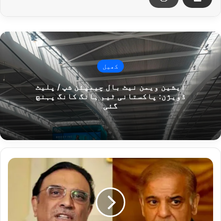
کھیل
ایشین ویمن نیٹ بال چیمپئن شپ / پلیٹ
ڈویژن: پاکستانی ٹیم ہانگ کانگ پہنچ
گئی
م
ت
ح
د
ہ
ع