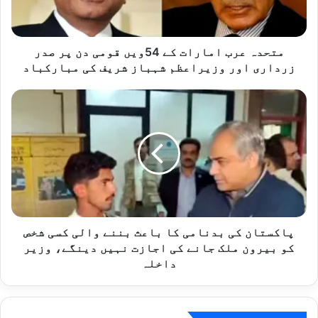
ر
ب
ا
م
متحدہ عرب امارات کے 54ویں قومی دن پر صدر
ا
زرداری اور وزیراعظم شہباز شریف کی مبارکباد
ر
ا
پ
ت
ا
ک
ک
ے
س
5
ت
4
ا
و
ن
ی
ک
ں
ی
ق
ب
پاکستان کی بدنامی کا باعث بننے والی کسی شخص
و
د
کو بیرون ملک جانے کی اجازت نہیں دینگے، وزیر
م
ن
داخلہ
ی
ا
د
م
ن
ی