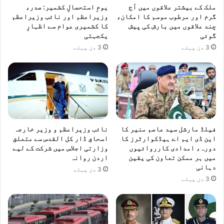
ملک کے بیشتر علاقوں میں آج
یومِ استحصالِ کشمیر: صدر،
گرم اور مرطوب موسم کا امکان،
وزیراعظم اور نائب وزیراعظم
چند علاقوں میں بارش کی پیش
کا کشمیری عوام سے اظہارِ
گوئی
یکجہتی
3 دن پہلے
3 دن پہلے
فیلڈ مارشل سید عاصم منیر کا
نائب وزیراعظم و وزیر خارجہ
این ڈی ایم اے ہیڈکوارٹرز کا
اسحاق ڈار کل القدس سے متعلق
دورہ، امدادی کارروائیوں
وزارتی اجلاس میں شرکت کے لیے
میں ہر ممکن تعاون کی یقین
اردن روانہ
دہانی
3 دن پہلے
3 دن پہلے