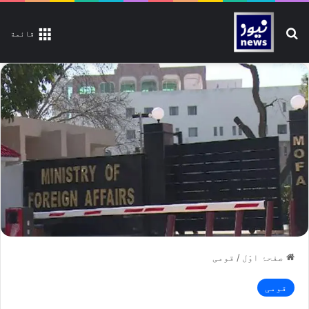
تلاش کیجیے
قائمة
صفحۂ اوّل
/
قومی
قومی