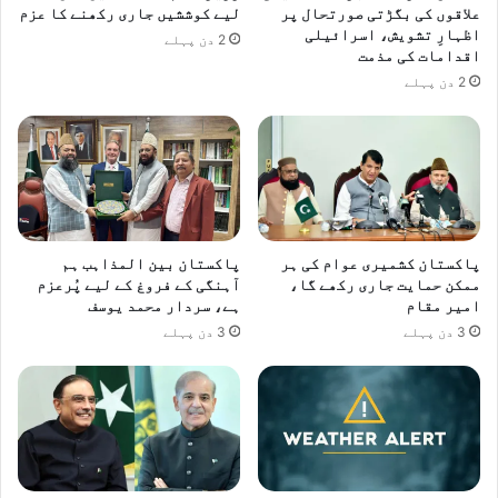
ی
علاقوں کی بگڑتی صورتحال پر
لیے کوششیں جاری رکھنے کا عزم
اظہارِ تشویش، اسرائیلی
ں
2 دن پہلے
اقدامات کی مذمت
د
ی
2 دن پہلے
ن
گ
ے
،
و
ز
ی
پاکستان کشمیری عوام کی ہر
پاکستان بین المذاہب ہم
ر
ممکن حمایت جاری رکھے گا،
آہنگی کے فروغ کے لیے پُرعزم
د
امیر مقام
ہے، سردار محمد یوسف
ا
3 دن پہلے
3 دن پہلے
خ
ل
ہ