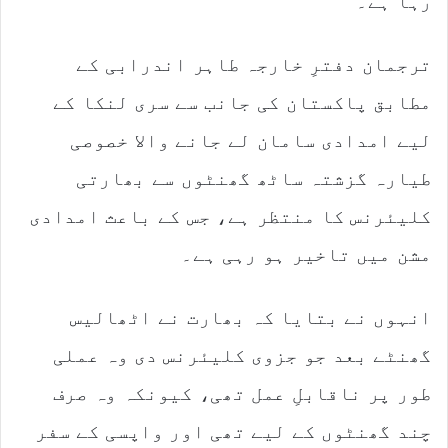
رہا ہے۔
i
l
ترجمان دفترِ خارجہ طاہر اندرابی کے
مطابق پاکستان کی جانب سے سری لنکا کے
لیے امدادی سامان لے جانے والا خصوصی
طیارہ گزشتہ ساٹھ گھنٹوں سے بھارتی
کلیئرنس کا منتظر ہے، جس کے باعث امدادی
مشن میں تاخیر ہو رہی ہے۔
انہوں نے بتایا کہ بھارت نے اٹھالیس
گھنٹے بعد جو جزوی کلیئرنس دی وہ عملی
طور پر ناقابلِ عمل تھی، کیونکہ وہ صرف
چند گھنٹوں کے لیے تھی اور واپسی کے سفر