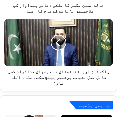
گ
خالد حسین مگسی کا ملکی دفاعی پیداوار کی
س
صلاحیتیں بڑھانے کے عزم کا اظہار
ی
ک
پ
ا
ا
م
ک
ل
س
ک
ت
ی
ا
د
ن
ف
ا
ا
و
ع
ر
پاکستان اورافغانستان کے درمیان مذاکرات کسی
ی
ا
قابل عمل نتیجے پرنہیں پہنچ سکے، عطاء اللہ
پ
ف
تارڑ
ی
غ
د
ا
ا
ن
و
س
یہ بھی پڑھیے
ا
ت
ر
ا