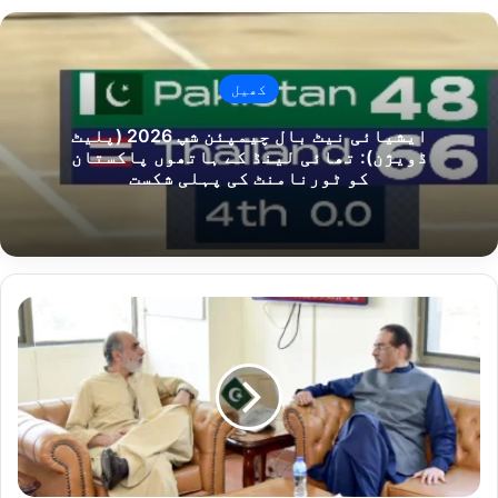
کھیل
ایشیائی نیٹ بال چیمپئن شپ 2026 (پلیٹ
ڈویژن): تھائی لینڈ کے ہاتھوں پاکستان
کو ٹورنامنٹ کی پہلی شکست
خ
ا
ل
د
ح
س
ی
ن
م