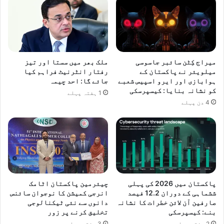
ک
ن
ی
ک
ص
ے
ل
د
ا
ر
ح
م
میراج کِٹن سائبر جاسوسی
ملک بھر میں سستا اور تیز
ی
ی
میلویئر نے پاکستان کے
رفتار انٹرنیٹ فراہم کیا
ت
ا
ہوابازی اور ایرو اسپیس شعبے
جائے گا: احد چیمہ
ی
کو نشانہ بنایا: کیسپرسکی
ن
1 ہفتہ پہلے
ں
م
4 دن پہلے
ب
ذ
ڑ
ا
ھ
ک
ا
ر
ن
ا
ے
ت
ک
ک
پاکستان میں 2026 کی پہلی
چیئرمین پاکستان اٹامک
ے
س
ششماہی کے دوران 12.2 فیصد
انرجی کمیشن کا نوجوان سائنس
ع
ی
صارفین آن لائن خطرات کا نشانہ
دانوں سے نئی ٹیکنالوجی
ز
ق
بنے: کیسپرسکی
تخلیق کرنے پر زور
م
ا
2 ہفتے پہلے
3 ہفتے پہلے