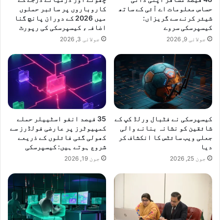
حساس معلومات اے آئی کے ساتھ
کاروباروں پر سائبر حملوں
شیئر کرنے سے گریزاں:
میں 2026 کے دوران پانچ گنا
کیسپرسکی سروے
اضافہ، کیسپرسکی کی رپورٹ
جولائی 9, 2026
جولائی 3, 2026
کیسپرسکی نے فٹبال ورلڈ کپ کے
35 فیصد انفو اسٹییلر حملے
شائقین کو نشانہ بنانے والی
کمپیوٹرز پر عارضی فولڈرز سے
جعلی ویب سائٹس کا انکشاف کر
کھولی گئی فائلوں کے ذریعے
دیا
شروع ہوتے ہیں: کیسپرسکی
جون 25, 2026
جون 19, 2026