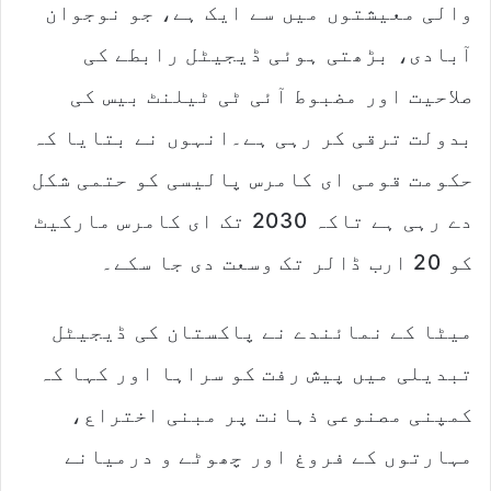
والی معیشتوں میں سے ایک ہے، جو نوجوان
آبادی، بڑھتی ہوئی ڈیجیٹل رابطے کی
صلاحیت اور مضبوط آئی ٹی ٹیلنٹ بیس کی
بدولت ترقی کر رہی ہے۔انہوں نے بتایا کہ
حکومت قومی ای کامرس پالیسی کو حتمی شکل
دے رہی ہے تاکہ 2030 تک ای کامرس مارکیٹ
کو 20 ارب ڈالر تک وسعت دی جا سکے۔
میٹا کے نمائندے نے پاکستان کی ڈیجیٹل
تبدیلی میں پیش رفت کو سراہا اور کہا کہ
کمپنی مصنوعی ذہانت پر مبنی اختراع،
مہارتوں کے فروغ اور چھوٹے و درمیانے