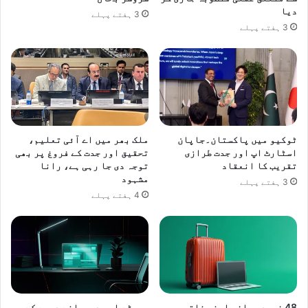
دیا
ے
3 ہفتے پہلے
3 ہفتے پہلے
،
ع
ط
ا
ء
ا
ل
ل
ٹوکیو میں پاکستان۔جاپان
ملک بھر میں اے آئی تعلیم،
ہ
اسٹارٹ اپ اور جدت طرازی
تحقیق اور جدت کے فروغ پر بھی
ت
تقریب کا انعقاد
توجہ دی جا رہی ہے، رانا
ا
مشہود
3 ہفتے پہلے
ر
4 ہفتے پہلے
ڑ
48 فیصد مسافر اپنی ذاتی
چھوٹے اور درمیانے درجے کے