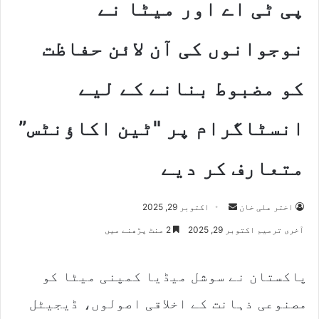
پی ٹی اے اور میٹا نے
نوجوانوں کی آن لائن حفاظت
کو مضبوط بنانے کے لیے
انسٹاگرام پر "ٹین اکاؤنٹس”
متعارف کر دیے
اختر علی خان
S
اکتوبر 29, 2025
e
آخری ترمیم اکتوبر 29, 2025
2 منٹ پڑھنے میں
n
d
پاکستان نے سوشل میڈیا کمپنی میٹا کو
a
n
مصنوعی ذہانت کے اخلاقی اصولوں، ڈیجیٹل
e