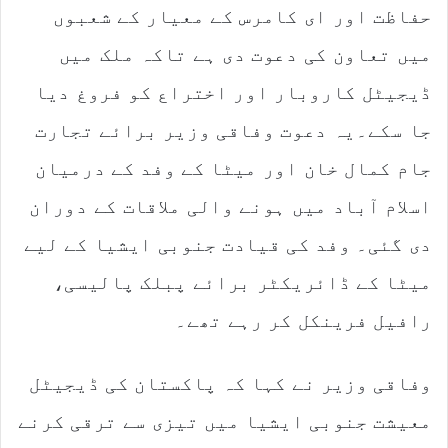
m
حفاظت اور ای کامرس کے معیار کے شعبوں
a
میں تعاون کی دعوت دی ہے تاکہ ملک میں
i
l
ڈیجیٹل کاروبار اور اختراع کو فروغ دیا
جا سکے۔یہ دعوت وفاقی وزیر برائے تجارت
جام کمال خان اور میٹا کے وفد کے درمیان
اسلام آباد میں ہونے والی ملاقات کے دوران
دی گئی۔ وفد کی قیادت جنوبی ایشیا کے لیے
میٹا کے ڈائریکٹر برائے پبلک پالیسی،
رافیل فرینکل کر رہے تھے۔
وفاقی وزیر نے کہا کہ پاکستان کی ڈیجیٹل
معیشت جنوبی ایشیا میں تیزی سے ترقی کرنے