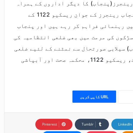
 رینجرز(پنجاب) کا دیگر اداروں کے ہمراہ
کشتیوں پر ریسکیو آپریشن جاری ہے ۔پنجاب رینجرز کے جوان ریسکیو 1122 کے
یں رہنمائی فراہم کر رہے ہیں اور پنجاب
سڑکوں کی مرمت میں بھی ضلعی انتظامیہ کی
) سیلابی صورتحال سے نمٹنے کے لئیے ضلعی
انتظامیہ، پولیس، ہائی وے ڈیپارٹمنٹ، ریسکیو 1122، محکمہ صحت اور آبپاشی
URL کاپی کریں
Pinterest
Tumblr
LinkedIn