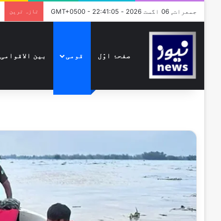
جمعرات, 06 اگست 2026 - GMT+0500 - 22:41:05
تازہ ترین
صفحۂ اوّل
قومی
بین الاقوامی