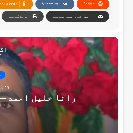
noklassniki
VKontakte
Reddit
ای میل کے ذریعے بھیجیے
پرنٹ کیجیے
اگل
ع
10 گھنٹے پہلے
رانا خلیل احمد —