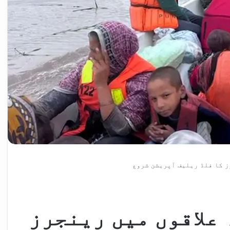
رز کا فلڈ ریلیف آپریشن شروع
 علاقوں میں رینجرز