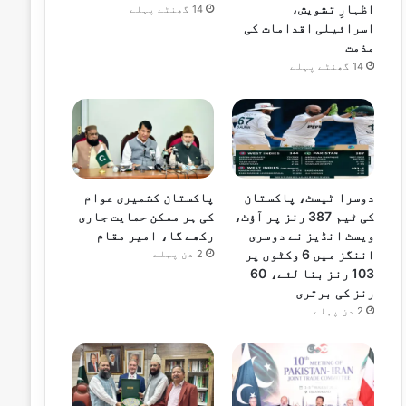
اظہارِ تشویش،
14 گھنٹے پہلے
اسرائیلی اقدامات کی
مذمت
14 گھنٹے پہلے
دوسرا ٹیسٹ، پاکستان
پاکستان کشمیری عوام
کی ٹیم 387 رنز پر آؤٹ،
کی ہر ممکن حمایت جاری
ویسٹ انڈیز نے دوسری
رکھے گا، امیر مقام
اننگز میں 6 وکٹوں پر
2 دن پہلے
103 رنز بنا لئے، 60
رنز کی برتری
2 دن پہلے