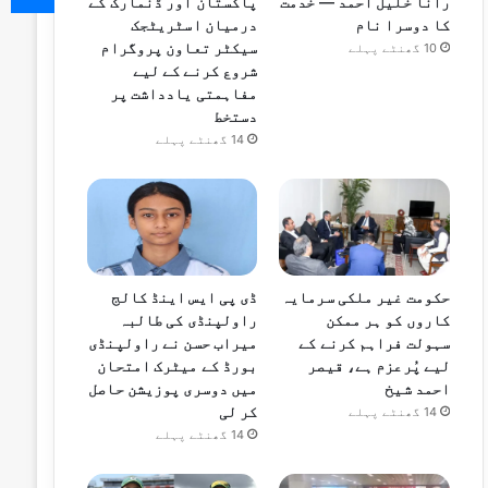
رانا خلیل احمد — خدمت
پاکستان اور ڈنمارک کے
کا دوسرا نام
درمیان اسٹریٹجک
سیکٹر تعاون پروگرام
10 گھنٹے پہلے
شروع کرنے کے لیے
مفاہمتی یادداشت پر
دستخط
14 گھنٹے پہلے
ڈی پی ایس اینڈ کالج
حکومت غیر ملکی سرمایہ
راولپنڈی کی طالبہ
کاروں کو ہر ممکن
میراب حسن نے راولپنڈی
سہولت فراہم کرنے کے
بورڈ کے میٹرک امتحان
لیے پُرعزم ہے، قیصر
میں دوسری پوزیشن حاصل
احمد شیخ
کر لی
14 گھنٹے پہلے
14 گھنٹے پہلے