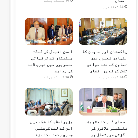
امکان
14 گھنٹے پہلے
14 گھنٹے پہلے
پاکستان اور جاپان کا
احسن اقبال کی گلگت
بنیادی شعبوں میں
بلتستان کے ترقیاتی
تعاون کے نئے مواقع
منصوبوں میں تیزی لانے
تلاش کرنے پر اتفاق
کی ہدایت
14 گھنٹے پہلے
14 گھنٹے پہلے
اسحاق ڈار کا مقبوضہ
وزیراعظم کا خطے میں
فلسطینی علاقوں کی
امن کے لیے کوششیں
بگڑتی صورتحال پر
جاری رکھنے کا عزم