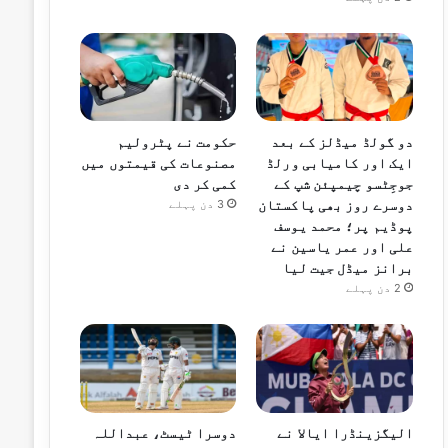
دو گولڈ میڈلز کے بعد
حکومت نے پٹرولیم
ایک اور کامیابی ورلڈ
مصنوعات کی قیمتوں میں
جوجِٹسو چیمپئن شپ کے
کمی کر دی
دوسرے روز بھی پاکستان
3 دن پہلے
پوڈیم پر؛ محمد یوسف
علی اور عمر یاسین نے
برانز میڈل جیت لیا
2 دن پہلے
الیگزینڈرا ایالا نے
دوسرا ٹیسٹ، عبداللہ