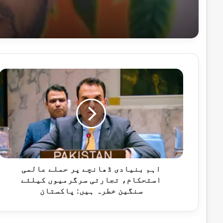
10 گھنٹے پہلے
رانا خلیل احمد — خدمت کا دوسرا نام
14 گھنٹے پہلے
ا
ہ
م
ب
ن
14 گھنٹے پہلے
ی
ا
د
ی
ڈ
اہم بنیادی ڈھانچے پر حملے عالمی
14 گھنٹے پہلے
ھ
استحکام، تجارتی سرگرمیوں کیلئے
ا
سنگین خطرہ ہیں: پاکستان
ن
چ
ے