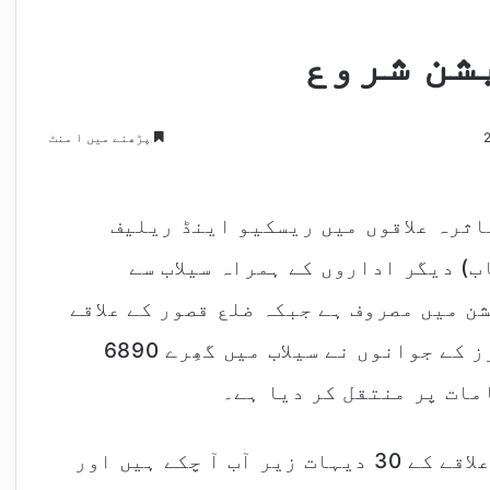
شن شروع
پڑھنے میں ۱ منٹ
اثرہ علاقوں میں ریسکیو اینڈ ریلیف
) دیگر اداروں کے ہمراہ سیلاب سے
ن میں مصروف ہے جبکہ ضلع قصور کے علاقے
گنڈا سنگھ والا کے گردونواح میں رینجرز کے جوانوں نے سیلاب میں گھِرے 6890
دریائے ستلج میں سیلاب کے باعث سرحدی علاقے کے 30 دیہات زیر آب آ چکے ہیں اور