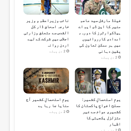
فیلڈ مارشل سید عاصم
نائب وزیراعظم و وزیر
منیر کا این ڈی ایم اے
خارجہ اسحاق ڈار کل
ہیڈکوارٹرز کا دورہ،
القدس سے متعلق وزارتی
امدادی کارروائیوں
اجلاس میں شرکت کے لیے
میں ہر ممکن تعاون کی
اردن روانہ
یقین دہانی
2 دن پہلے
2 دن پہلے
یومِ استحصالِ کشمیر:
یومِ استحصالِ کشمیر آج
مسلح افواجِ پاکستان کا
منایا جا رہا ہے
کشمیری عوام سے غیر
2 دن پہلے
متزلزل یکجہتی کا
اظہار
2 دن پہلے