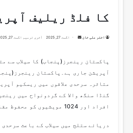
کا فلڈ ریلیف آپری
اختر علی خان
S
اگست 27, 2025
آخری ترمیم اگست 27, 2025
e
n
d
پاکستان رینجرز(پنجاب) کا سیلاب سے مت
a
آپریشن جاری ہے۔پاکستان رینجرز(پنجاب
n
e
متاثرہ سرحدی علاقوں میں ریسکیو آپریش
m
a
i
افراد اور 1024 مویشیوں کو محفوظ مقامات پر منتقل کر دیا ہے۔
l