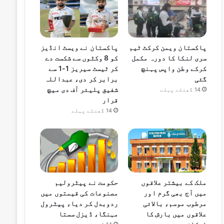
پاکستان ویمن کرکٹ ٹیم
پاکستان نے ویسٹ انڈیز
سری لنکا کا دورہ مکمل
کو 8 وکٹوں سے شکست دے
کرکے وطن واپس پہنچ
کر ٹیسٹ سیریز 1-1 سے
گئی
برابر کر دی، عبداللہ
شفیق پلیئر آف دی میچ
14 گھنٹے پہلے
قرار
14 گھنٹے پہلے
ملک کے بیشتر علاقوں
حکومت نے پیٹرولیم
میں آج بھی گرم اور
مصنوعات کی قیمتوں میں
مرطوب موسم، بالائی
ردوبدل کر دیا، پیٹرول
علاقوں میں بارش کا
مہنگا، ڈیزل سستا