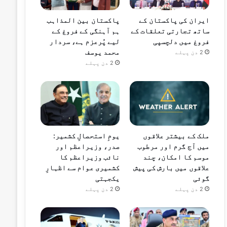
ایران کی پاکستان کے
پاکستان بین المذاہب
ساتھ تجارتی تعلقات کے
ہم آہنگی کے فروغ کے
فروغ میں دلچسپی
لیے پُرعزم ہے، سردار
محمد یوسف
2 دن پہلے
2 دن پہلے
ملک کے بیشتر علاقوں
یومِ استحصالِ کشمیر:
میں آج گرم اور مرطوب
صدر، وزیراعظم اور
موسم کا امکان، چند
نائب وزیراعظم کا
علاقوں میں بارش کی پیش
کشمیری عوام سے اظہارِ
گوئی
یکجہتی
2 دن پہلے
2 دن پہلے